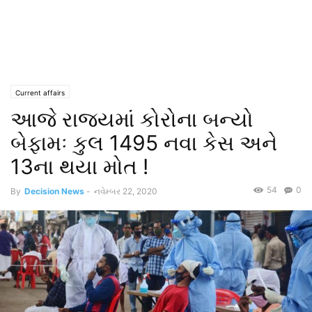
Current affairs
આજે રાજ્યમાં કોરોના બન્યો
બેફામઃ કુલ 1495 નવા કેસ અને
13ના થયા મોત !
54
0
By
Decision News
-
નવેમ્બર 22, 2020