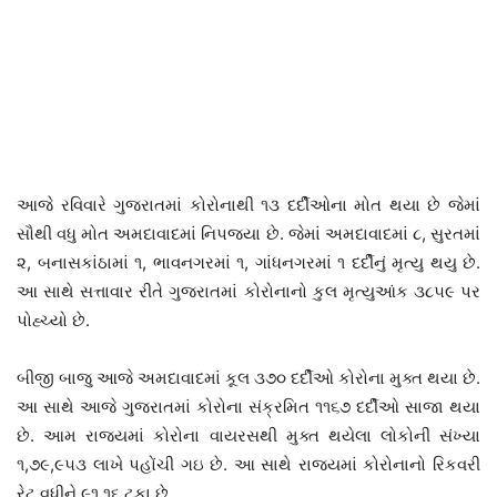
આજે રવિવારે ગુજરાતમાં કોરોનાથી ૧૩ દર્દીઓના મોત થયા છે જેમાં
સૌથી વધુ મોત અમદાવાદમાં નિપજ્યા છે. જેમાં અમદાવાદમાં ૮, સુરતમાં
૨, બનાસકાંઠામાં ૧, ભાવનગરમાં ૧, ગાંધનગરમાં ૧ દર્દીનું મૃત્યુ થયુ છે.
આ સાથે સત્તાવાર રીતે ગુજરાતમાં કોરોનાનો કુલ મૃત્યુઆંક ૩૮૫૯ પર
પોહ્ચ્યો છે.
બીજી બાજુ આજે અમદાવાદમાં કૂલ ૩૭૦ દર્દીઓ કોરોના મુક્ત થયા છે.
આ સાથે આજે ગુજરાતમાં કોરોના સંક્રમિત ૧૧૬૭ દર્દીઓ સાજા થયા
છે. આમ રાજ્યમાં કોરોના વાયરસથી મુક્ત થયેલા લોકોની સંખ્યા
૧,૭૯,૯૫૩ લાખે પહોંચી ગઇ છે. આ સાથે રાજ્યમાં કોરોનાનો રિકવરી
રેટ વધીને ૯૧.૧૬ ટકા છે.