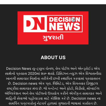
ABOUT US
Decision News યુ-ટ્યુબ ચેનલ, વેબ પોર્ટલ અને એન્ડ્રોઈડ એપ
સાથેનો પ્રયાસ 2020માં શરૂ થયો. ડિસિઝન ન્યુઝ એક વિશ્વસનીય
ખાનગી સમાચાર નિર્માતા તરીકેની છબી સ્થાપિત કરવામાં પ્રયાસરત
છે. Decision news એક પ્રા. લિમિટેડ, એક વિગતવાર ડિજીટલ
રાષ્ટ્રીય સમાચાર મંચ છે. જે કન્ટેન્ટ અને ફોટો, વિડીયો, મોબાઈલ
એપ્લિકેશન અને વેબ પોર્ટલનો ઉપયોગ કરીને એકીકૃત સમાચાર અને
માહિતી સેવાઓ પહોંચાડવા માટે કોશિશ કરે છે. Decision news ના
સમર્પિત પત્રકારોનું નેટવર્ક હાલમાં ગુજરાતી ભાષામાં કાર્યરત છે.