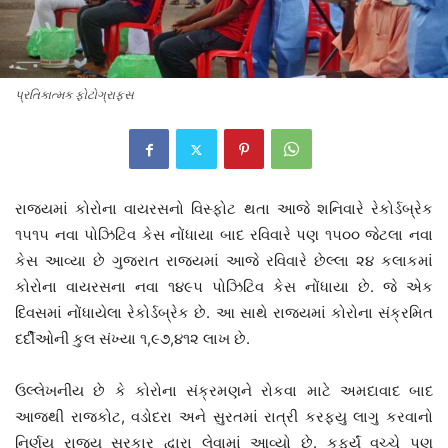
પ્રતિકાત્મક ફોટોગ્રાફ્સ
રાજ્યમાં કોરોના વાયરસનો વિસ્ફોટ થતા આજે શનિવારે રેકોર્ડબ્રેક
૧૫૧૫ નવા પોઝિટિવ કેસ નોંધાયા બાદ રવિવારે પણ ૧૫૦૦ જેટલા નવા
કેસ આવ્યા છે ગુજરાત રાજ્યમાં આજે રવિવારે છેલ્લા ૨૪ કલાકમાં
કોરોના વાયરસના નવા ૧૪૯૫ પોઝિટિવ કેસ નોંધાયા છે. જે એક
દિવસમાં નોંધાયેલા રેકોર્ડબ્રેક છે. આ સાથે રાજ્યમાં કોરોના સંક્રમિત
દર્દીઓની કુલ સંખ્યા ૧,૯૭,૪૧૨ લાખ છે.
ઉલ્લેખનીય છે કે કોરોના સંક્રમણને રોકવા માટે અમદાવાદ બાદ
આજથી રાજકોટ, વડોદરા અને સુરતમાં રાત્રી કરફ્યુ લાગુ કરવાનો
નિર્ણય રાજ્ય સરકાર દ્વારા લેવામાં આવ્યો છે. કર્ફ્યું વચ્ચે પણ