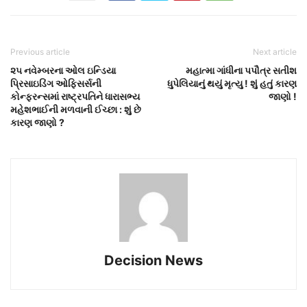
Previous article
Next article
૨૫ નવેમ્બરના ઓલ ઇન્ડિયા
મહાત્મા ગાંધીના પપૌત્ર સતીશ
પ્રિસાઇડિંગ ઓફિસર્સની
ધુપેલિયાનું થયું મૃત્યુ ! શું હતું કારણ
કોન્ફરન્સમાં રાષ્ટ્રપતિને ધારાસભ્ય
જાણો !
મહેશભાઈની મળવાની ઈચ્છા : શું છે
કારણ જાણો ?
Decision News