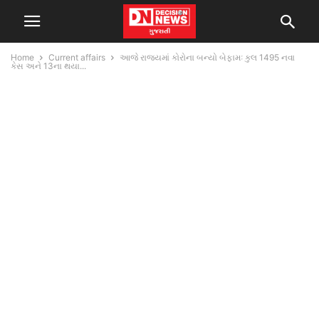
Home
Current affairs
આજે રાજ્યમાં કોરોના બન્યો બેફામઃ કુલ 1495 નવા
કેસ અને 13ના થયા...