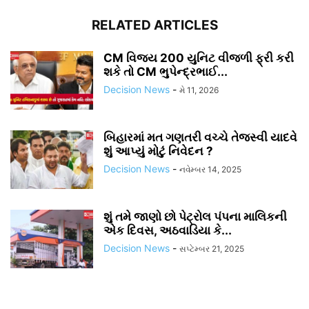
RELATED ARTICLES
CM વિજય 200 યુનિટ વીજળી ફ્રી કરી
શકે તો CM ભુપેન્દ્રભાઈ...
Decision News
-
મે 11, 2026
બિહારમાં મત ગણતરી વચ્ચે તેજસ્વી યાદવે
શું આપ્યું મોટું નિવેદન ?
Decision News
-
નવેમ્બર 14, 2025
શું તમે જાણો છો પેટ્રોલ પંપના માલિકની
એક દિવસ, અઠવાડિયા કે...
Decision News
-
સપ્ટેમ્બર 21, 2025