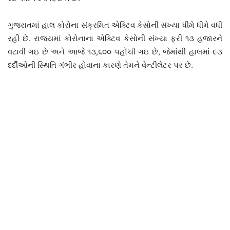
ગુજરાતમાં હાલ કોરોના સંક્રમિત એક્ટિવ કેસોની સંખ્યા ધીમે ધીમે વધી
રહી છે. રાજ્યમાં કોરોનાના એક્ટિવ કેસોની સંખ્યા ફરી ૧૩ હજારને
વટાવી ગઇ છે અને આજે ૧૩,૬૦૦ પહોંચી ગઇ છે, જેમાંથી હાલમાં ૯૩
દર્દીઓની સ્થિતિ ગંભીર હોવાના કારણે તેમને વેન્ટીલેટર પર છે.