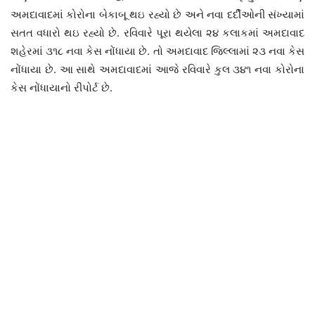
અમદાવાદમાં કોરોના બેકાબૂ થઇ રહ્યો છે અને નવા દર્દીઓની સંખ્યામાં
સતત વધારો થઇ રહ્યો છે. રવિવારે પૂરા થયેલા ૨૪ કલાકમાં અમદાવાદ
શહેરમાં ૩૧૮ નવા કેસ નોંધાયા છે. તો અમદાવાદ જિલ્લામાં ૨૩ નવા કેસ
નોંધાયા છે. આ સાથે અમદાવાદમાં આજે રવિવારે કુલ ૩૪૧ નવા કોરોના
કેસ નોંધાયાનો રીપોર્ટ છે.