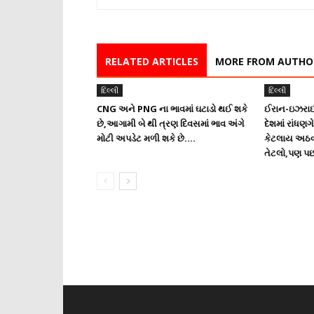
RELATED ARTICLES
MORE FROM AUTHO
દિલ્લી
દિલ્લી
CNG અને PNG ના ભાવમાં ઘટાડો થઈ શકે
ઈરાન-ઇઝરાઈ
છે,આગામી બે થી ત્રણ દિવસમાં ભાવ અંગે
દેશમાં રાંધણ
મોટી અપડેટ મળી શકે છે….
કેટલાય અઠવ
તેટલો,પણ પછીન