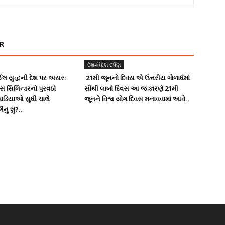
R
દેશ-વિદેશ દર્પણ
લ યુદ્ધની દેશ પર અસર:
21મી જૂનનો દિવસ એ ઉત્તરીય ગોળાર્ધમાં
ગેસ સિલિન્ડરનો પુરવઠો
સૌથી લાબો દિવસ આ જ કારણે 21મી
ાડિયાઓ સુધી ચાલે
જૂનને વિશ્વ યોગ દિવસ મનાવવામાં આવે..
ું શું?..