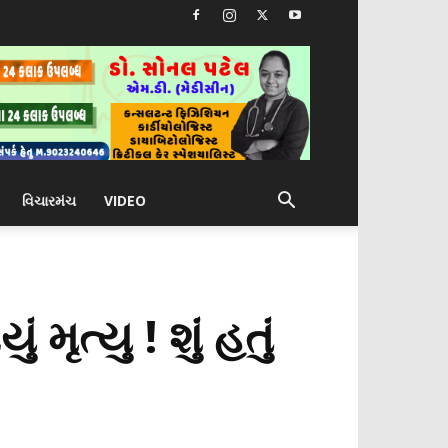
વિચારમંચ
VIDEO
મૃત્યુ ! શું હતું