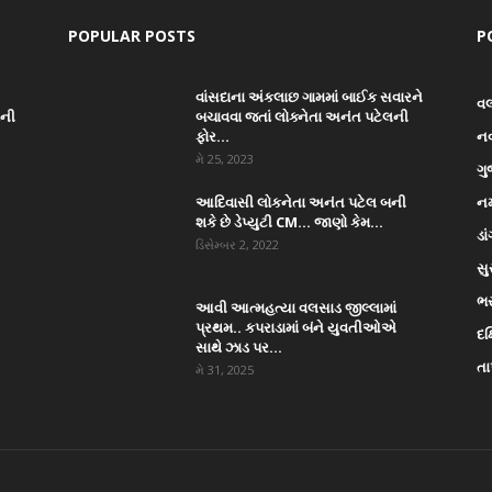
POPULAR POSTS
P
વાંસદાના અંકલાછ ગામમાં બાઈક સવારને
વ
ાની
બચાવવા જતાં લોક્નેતા અનંત પટેલની
ફોર...
ન
મે 25, 2023
ગુ
આદિવાસી લોકનેતા અનંત પટેલ બની
નર
શકે છે ડેપ્યુટી CM… જાણો કેમ...
ડા
ડિસેમ્બર 2, 2022
સુ
ભ
આવી આત્મહત્યા વલસાડ જીલ્લામાં
પ્રથમ.. કપરાડામાં બંને યુવતીઓએ
દક
સાથે ઝાડ પર...
તા
મે 31, 2025