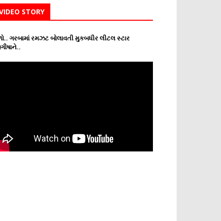
VIDEO STORY
ો.. ગરબામાં રમઝટ બોલાવતી મુકબધીર લીટલ સ્ટાર
ગીષાને..