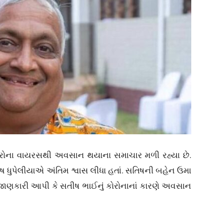
ું કોરોના વાયરસથી અવસાન થયાના સમાચાર મળી રહ્યા છે.
િષ ધુપેલીયાએ અંતિમ શ્વાસ લીધા હતાં. સતિષની બહેન ઉમા
 જાણકારી આપી કે સતીષ ભાઈનું કોરોનાનાં કારણે અવસાન