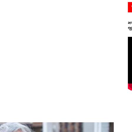
મળ
જી