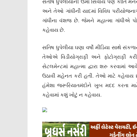
સતીષ ધુપેલીયાની ઉમા સિવાય પણ કીર્તિ મેનન
અને તેઓ ગાંધીની યાદમાં વિવિધ પરીયોજન
ગાંધીના વંશજ છે. જેમને મહાત્મા ગાંધીએ પો
કહેવાય છે.
સતિષ ધુપેલીયા ઘણા વર્ષો મીડિયા સાથે સંકળ
તેઓએ વિડીયોગ્રાફી અને ફોટોગ્રાફી કરી
સેટલમેન્ટમાં મહાત્મા દ્વારા શરુ કરવામ
ઉઠાવી મહેનત કરી હતી. તેઓ માટે કહેવાય છે
હંમેશા જરૂરિયાતમંદોને ખુબ મદદ કરતા 
કહેવામાં કશું ખોટું ન કહેવાય.