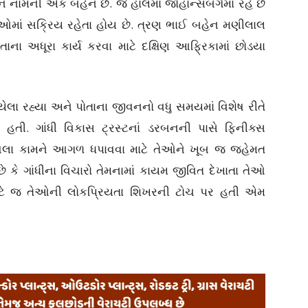
 નામની એક બહેન છે. જે હાલમાં જોહાન્સબર્ગમાં રહે છે
ાઓમાં સક્રિય રહેતા હોય છે. ત્રણ ભાઈ બહેન મણીલાલ
તાના અધૂરા કાર્ય કરવા માટે દક્ષિણ આફ્રિકામાં છોડયા
ાયેલા રહ્યા અને પોતાના જીવનનો વધુ સમયમાં વિશેષ રીતે
 હતી. ગાંધી વિકાસ ટ્રસ્ટનાં ડરબનની પાસે ફિનીક્સ
ાં આવેલા કામને આગળ ધપાવવા માટે તેઓને ખૂબ જ જહેમત
 કે ગાંધીના વિચારો તેમનામાં કાયમ જીવિત દેખાતા તેઓ
માટે જ તેઓની લોકપ્રિયતા શિખરની ટોચ પર હતી એમ