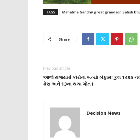
TAGS
Mahatma Gandhi/ great grandson Satish Dhup
Share
Previous article
આજે રાજ્યમાં કોરોના બન્યો બેફામઃ કુલ 1495 નવ
કેસ અને 13ના થયા મોત !
Decision News