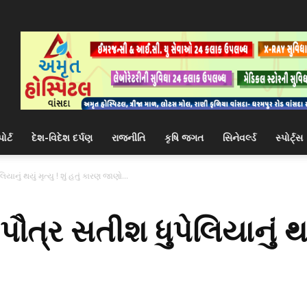
ોર્ટ
દેશ-વિદેશ દર્પણ
રાજનીતિ
કૃષિ જગત
સિનેવર્લ્ડ
સ્પોર્ટ્સ
યાનું થયું મૃત્યુ ! શું હતું કારણ જાણો...
ૌત્ર સતીશ ધુપેલિયાનું થયું 