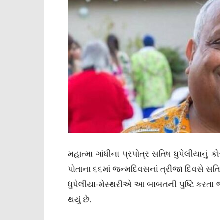
મહાત્મા ગાંધીના પ્રપોત્ર સતિષ ધુપેલીયાન
પોતાના ૬૬માં જન્મદિવસનાં ત્રીજા દિવસે સત
ધુપેલીયા-મેસ્થરીએ આ બાબતની પુષ્ટિ કરતા
થયું છે.