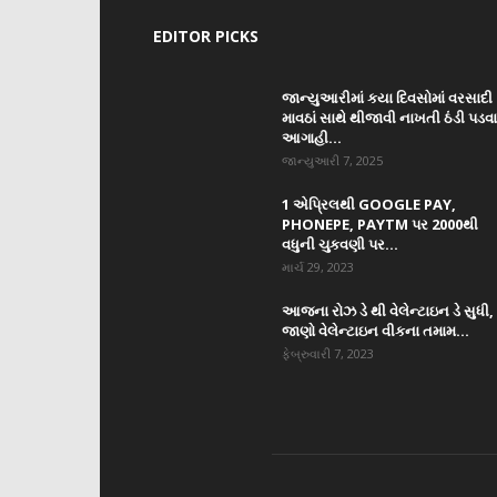
EDITOR PICKS
જાન્યુઆરીમાં કયા દિવસોમાં વરસાદી
માવઠાં સાથે થીજાવી નાખતી ઠંડી પડવ
આગાહી...
જાન્યુઆરી 7, 2025
1 એપ્રિલથી GOOGLE PAY,
PHONEPE, PAYTM પર 2000થી
વધુની ચુકવણી પર...
માર્ચ 29, 2023
આજના રોઝ ડે થી વેલેન્ટાઇન ડે સુધી,
જાણો વેલેન્ટાઇન વીકના તમામ...
ફેબ્રુવારી 7, 2023