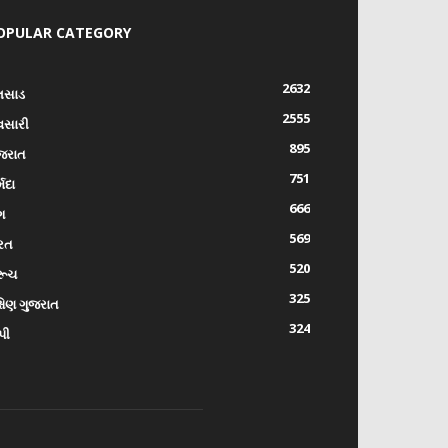
OPULAR CATEGORY
2632
લસાડ
2555
વસારી
895
જરાત
751
્મદા
666
ંગ
569
રત
520
રૂચ
325
્ષિણ ગુજરાત
324
પી