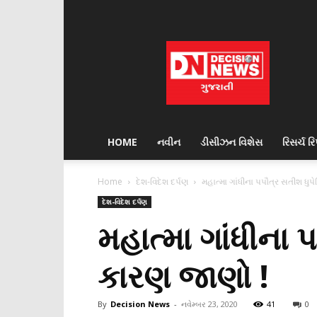
Decision
News
HOME
નવીન
ડીસીઝન વિશેસ
રિસર્ચ રિપ
Home
દેશ-વિદેશ દર્પણ
મહાત્મા ગાંધીના પપૌત્ર સતીશ ધુપેલિ
દેશ-વિદેશ દર્પણ
મહાત્મા ગાંધીના પપ
કારણ જાણો !
By
Decision News
-
નવેમ્બર 23, 2020
41
0