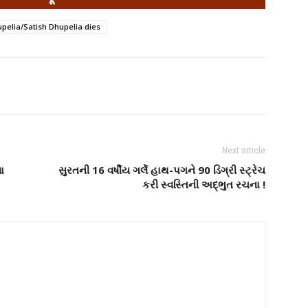
elia/Satish Dhupelia dies
Next article
ા
સુરતની 16 વર્ષીય ગર્લે હાથ-પગને 90 ડિગ્રી સ્ટ્રેચ
કરી સ્વસ્તિની અદ્ભુત રચના !