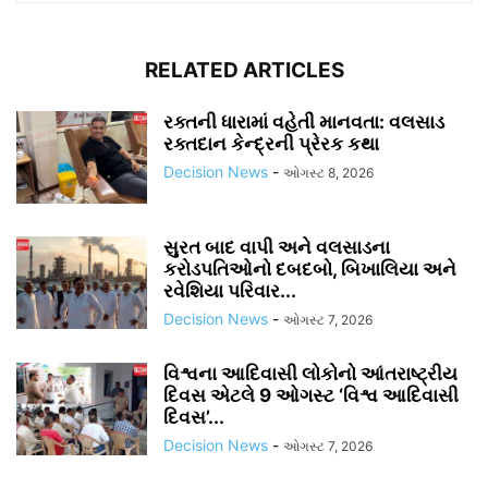
RELATED ARTICLES
રક્તની ધારામાં વહેતી માનવતા: વલસાડ
રક્તદાન કેન્દ્રની પ્રેરક કથા
Decision News
-
ઓગસ્ટ 8, 2026
સુરત બાદ વાપી અને વલસાડના
કરોડપતિઓનો દબદબો, બિખાલિયા અને
રવેશિયા પરિવાર...
Decision News
-
ઓગસ્ટ 7, 2026
વિશ્વના આદિવાસી લોકોનો આંતરાષ્ટ્રીય
દિવસ એટલે 9 ઓગસ્ટ ‘વિશ્વ આદિવાસી
દિવસ’...
Decision News
-
ઓગસ્ટ 7, 2026