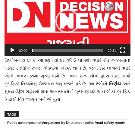
00:00
10:31
ઉલ્લેખનીય છે કે આપણે ત્યાં દર વર્ષે 5 લાખથી વધારે રોડ અકસ્માતો
માત્ર ટ્રાફિક રૂલ્સ તોડવાના કારણે થાય છે. જેમાં દોઢ લાખથી વધારે
લોકો અકસ્માતમાં મૃત્યુ પામે છે. આમ છતાં લોકો દ્વારા ઘણા અંશે
ટ્રાફિકો નિયમોનું ઉલ્લઘન થતું નજરે પડે છે. આ રેલીનો
નિર્ણય
અને
મુખ્ય ઉદ્દેશ શહેરમાં થતા અકસ્માતોનો પ્રમાણ ઘટે અને લોકો ટ્રાફિક
નિયમો વિષે જાગૃત બને એ હતો.
TAGS
Public awareness rally/organized by Dharampur police/road safety month