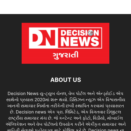
ABOUT US
Decision News યુ-ટ્યુબ ચેનલ, વેબ પોર્ટલ અને એન્ડ્રોઈડ એપ
સાથેનો પ્રયાસ 2020માં શરૂ થયો. ડિસિઝન ન્યુઝ એક વિશ્વસનીય
ખાનગી સમાચાર નિર્માતા તરીકેની છબી સ્થાપિત કરવામાં પ્રયાસરત
છે. Decision news એક પ્રા. લિમિટેડ, એક વિગતવાર ડિજીટલ
રાષ્ટ્રીય સમાચાર મંચ છે. જે કન્ટેન્ટ અને ફોટો, વિડીયો, મોબાઈલ
એપ્લિકેશન અને વેબ પોર્ટલનો ઉપયોગ કરીને એકીકૃત સમાચાર અને
માહિતી સેવાઓ પહોંચાડવા માટે કોશિશ કરે છે. Decision news ના