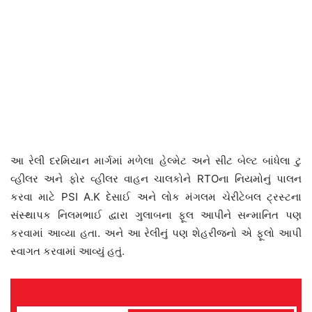
આ રેલી દરમિયાન માર્ગમાં મળેલા હેલ્મેટ અને સીટ બેલ્ટ બાંધેલા ટુ
વ્હીલર અને ફોર વ્હીલર વાહન ચાલકોને RTOના નિયમોનું પાલન
કરવા માટે PSI A.K દેસાઈ અને લોક મંગલમ ચેરીટેબલ ટ્રસ્ટના
સંસ્થાપક નિલમભાઈ દ્વારા ગુલાબના ફૂલ આપીને સન્માનિત પણ
કરવામાં આવ્યા હતા. અને આ રેલીનું પણ શેહરીજનો એ ફૂલો આપી
સ્વાગત કરવામાં આવ્યું હતું.
વિડિયો
પ્લેયર