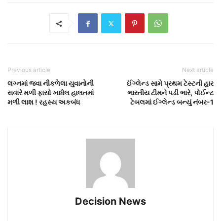
Previous article
Next article
લગ્નમાં જવા નીકળેલા યુવાનોની
ઈંગ્લેન્ડ સામે પ્રથમ ટેસ્ટની હાર
સવારે મળી ફાસો ખાધેલ હાલતમાં
ભારતીય ટીમને પડી ભારે, પોઈન્ટ
મળી લાશ ! રહસ્ય અકબંધ
ટેબલમાં ઈગ્લેન્ડ બન્યું નંબર-1
Decision News