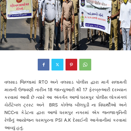
વલસાડ જિલ્લામાં RTO અને વલસાડ પોલીસ દ્વારા માર્ગ સલામતી
માસની ઉજવણી તારીખ 18 જાન્યુઆરી થી 17 ફેરબ્રુઆરી દરમ્યાન
કરવામાં આવી છે ત્યારે આ અંતર્ગત આજે ધરમપુર પોલીસ લોકમંગલં
ચેરીટેબલ ટ્રસ્ટ અને BRS કોલેજ બીલપુડી ના વિધાર્થીઓ અને
NCCના કેડેટના દ્વારા આજે ધરમપુર નગરમાં એક જનજાગૃતિની
રેલીનું આયોજન ધરમપુરના PSI A.K દેસાઈની આગેવાનીમાં કરવામાં
આવ્યું હતું.