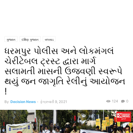
ગુજરાત
દક્ષિણ ગુજરાત
વલસાડ
ધરમપુર પોલીસ અને લોકમંગલં
ચેરીટેબલ ટ્રસ્ટ દ્વારા માર્ગ
સલામતી માસની ઉજવણી સ્વરૂપે
થયું જન જાગૃતિ રેલીનું આયોજન
!
124
0
By
Decision News
-
ફેબ્રુવારી 9, 2021