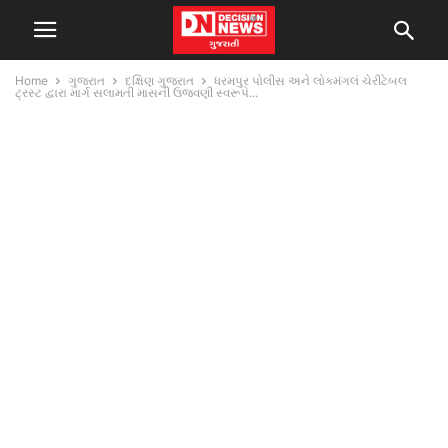
Home
ગુજરાત
દક્ષિણ ગુજરાત
ધરમપુર પોલીસ અને લોકમંગલં ચેરીટેબલ
ટ્રસ્ટ દ્વારા માર્ગ સલામતી માસની ઉજવણી સ્વરૂપે...