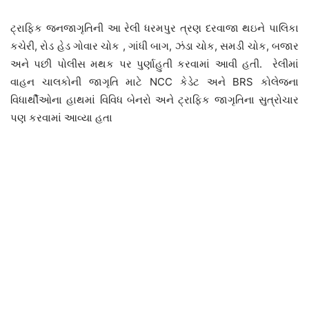
ટ્રાફિક જનજાગૃતિની આ રેલી ધરમપુર ત્રણ દરવાજા થઇને પાલિકા
કચેરી, રોડ હેડ ગોવાર ચોક , ગાંધી બાગ, ઝંડા ચોક, સમડી ચોક, બજાર
અને પછી પોલીસ મથક પર પુર્ણાહુતી કરવામાં આવી હતી. રેલીમાં
વાહન ચાલકોની જાગૃતિ માટે NCC કેડેટ અને BRS કોલેજના
વિધાર્થીઓના હાથમાં વિવિધ બેનરો અને ટ્રાફિક જાગૃતિના સુત્રોચાર
પણ કરવામાં આવ્યા હતા