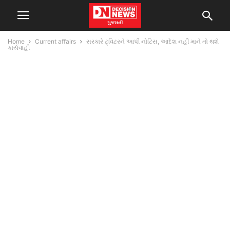
Home
Current affairs
સરકારે ટ્વિટરને આપી નોટિસ, આદેશ નહીં માને તો થશે
કાર્યવાહી