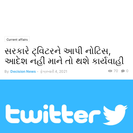
Current affairs
સરકારે ટ્વિટરને આપી નોટિસ,
આદેશ નહીં માને તો થશે કાર્યવાહી
70
0
By
Decision News
-
ફેબ્રુવારી 4, 2021