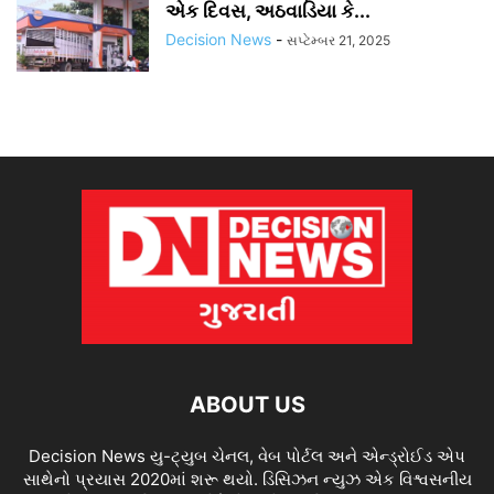
એક દિવસ, અઠવાડિયા કે...
Decision News
-
સપ્ટેમ્બર 21, 2025
ABOUT US
Decision News યુ-ટ્યુબ ચેનલ, વેબ પોર્ટલ અને એન્ડ્રોઈડ એપ
સાથેનો પ્રયાસ 2020માં શરૂ થયો. ડિસિઝન ન્યુઝ એક વિશ્વસનીય