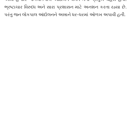
ભ્રષ્ટાચાર વિરુધ્ધ અને સારા પ્રશાસન માટે અનશન કરતા રહ્યા છે.
પરંતુ જન લોકપાલ આંદોલનને અન્નાને ધર-ધરમાં ઓળખ અપાવી હતી.