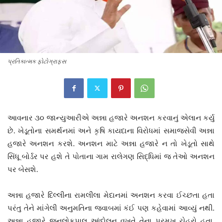
પ્રતિકાત્મક ફોટોગ્રાફ્સ
આવનાર ૩૦ જાન્યુઆરીએ અન્ના હજારે અનશન કરવાનું એલાન કર્યુ
છે. ખેડૂતોના સમર્થનમાં અને કૃષિ કાયદાના વિરોધમાં સમાજસેવી અન્ના
હજારે અનશન કરશે. અનશન માટે અન્ના હજારે ન તો ખેડૂતો સાથે
સિંધૂ બોર્ડર પર હશે તે પોતાના ગામ રાલેગણ સિદ્ધિમાં જ તેઓ અનશન
પર બેસશે.
અન્ના હજારે દિલ્લીના રામલીલા મેદાનમાં અનશન કરવા ઈચ્છતા હતા
પરંતુ તેને માંગેલી અનુમતિના જવાબમાં કંઈ પણ કહેવામાં આવ્યું નથી.
અન્ના હજારે જનલોકપાલ આંદોલન વખતે તેના પ્રમુખ ચેહરો હતા.