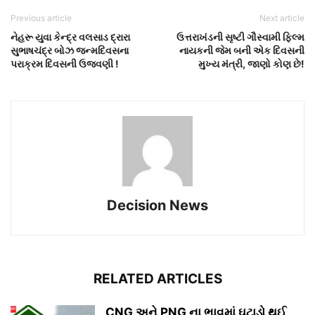
Previous article
Next article
નેહરૂ યુવા કેન્દ્ર વલસાડ દ્રારા
ઉત્તરાખંડની સૃષ્ટી ગૌસ્વામી ફિલ્મ
સુભાષચંદ્ર બોઝ જન્મદિવસના
નાયકની જેમ બની એક દિવસની
પરાક્રમ દિવસની ઉજવણી !
મુખ્ય મંત્રી, જાણો કોણ છે!
Decision News
RELATED ARTICLES
CNG અને PNG ના ભાવમાં ઘટાડો થઈ