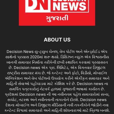
ABOUT US
Decision News યુ-ટ્યુબ ચેનલ, વેબ પોર્ટલ અને એન્ડ્રોઈડ એપ
સાથેનો પ્રયાસ 2020માં શરૂ થયો. ડિસિઝન ન્યુઝ એક વિશ્વસનીય
ખાનગી સમાચાર નિર્માતા તરીકેની છબી સ્થાપિત કરવામાં પ્રયાસરત
છે. Decision news એક પ્રા. લિમિટેડ, એક વિગતવાર ડિજીટલ
રાષ્ટ્રીય સમાચાર મંચ છે. જે કન્ટેન્ટ અને ફોટો, વિડીયો, મોબાઈલ
એપ્લિકેશન અને વેબ પોર્ટલનો ઉપયોગ કરીને એકીકૃત સમાચાર અને
માહિતી સેવાઓ પહોંચાડવા માટે કોશિશ કરે છે. Decision news ના
સમર્પિત પત્રકારોનું નેટવર્ક હાલમાં ગુજરાતી ભાષામાં કાર્યરત છે.
પ્રદેશમાં Decision news ની આ નવીનતમ પહેલ સમાચારોમાં સત્ય,
સચોટ, તટસ્થ અને નવીનતાની તાકાતોને દોરશે. Decision news
દેશના મોબાઈલ અને ડિજીટલ મીડિયાની નવી તકનીકોને જોડીને નવા
કન્ટેન્ટ વિશ્વમાં સમાચારો અને માહિતી શોધનારાઓ માટે બ્રિજ બનશે.