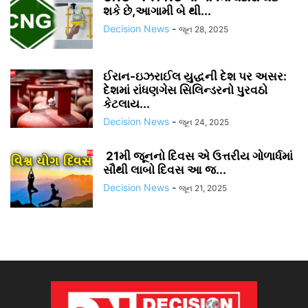
શકે છે,આગામી બે થી...
Decision News
-
જૂન 28, 2025
ઈરાન-ઇઝરાઈલ યુદ્ધની દેશ પર અસર:
દેશમાં રાંધણગેસ સિલિન્ડરનો પુરવઠો
કેટલાય...
Decision News
-
જૂન 24, 2025
21મી જૂનનો દિવસ એ ઉત્તરીય ગોળાર્ધમાં
સૌથી લાબો દિવસ આ જ...
Decision News
-
જૂન 21, 2025