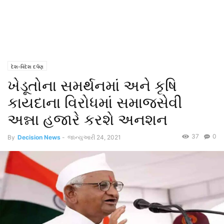
દેશ-વિદેશ દર્પણ
ખેડૂતોના સમર્થનમાં અને કૃષિ
કાયદાના વિરોધમાં સમાજસેવી
અન્ના હજારે કરશે અનશન
37
0
By
Decision News
-
જાન્યુઆરી 24, 2021