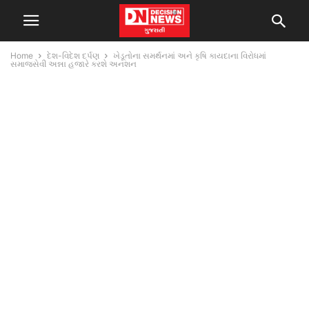
Home
દેશ-વિદેશ દર્પણ
ખેડૂતોના સમર્થનમાં અને કૃષિ કાયદાના વિરોધમાં
સમાજસેવી અન્ના હજારે કરશે અનશન