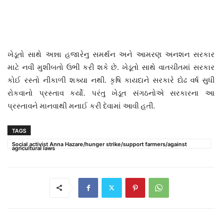
ખેડૂતો સાથે અન્ના હજારેનુ સમર્થન અને આમરણ અનશન સરકાર
માટે નવી મુશીબતો ઉભી કરી શકે છે. ખેડૂતો સાથે વાતચીતમાં સરકાર
કોઈ રસ્તો નીકાળી શક્યા નથી. કૃષિ કાયદાને સરકારે દોઢ વર્ષ સુધી
રોકવાનો પ્રસ્તાવ કર્યો. પરંતુ ખેડૂત સંગઠનોએ સરકારના આ
પ્રસ્તાવને માનવાથી મનાઈ કરી દેવામાં આવી હતી.
TAGS
Social activist Anna Hazare/hunger strike/support farmers/against
agricultural laws