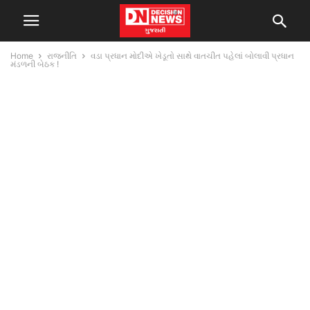
Home
રાજનીતિ
વડા પ્રધાન મોદીએ ખેડૂતો સાથે વાતચીત પહેલાં બોલાવી પ્રધાન
મંડળની બેઠક !