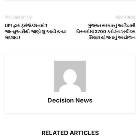
Previous article
Next article
UPI દ્વારા ટ્રાંજેક્શનમાં 1
ગુજરાત સરકારનું આદિવાસી
જાન્યુઆરીથી જાણો શું આવી રહ્યા
વિસ્તારોમાં 3700 કરોડના ખર્ચે દસ
બદલાવ !
સિંચાઇ યોજનાનું આયોજન
Decision News
RELATED ARTICLES