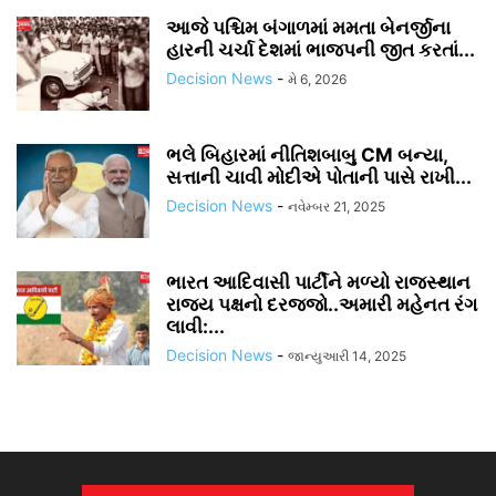
આજે પશ્ચિમ બંગાળમાં મમતા બેનર્જીના
હારની ચર્ચા દેશમાં ભાજપની જીત કરતાં...
Decision News
-
મે 6, 2026
ભલે બિહારમાં નીતિશબાબુ CM બન્યા,
સત્તાની ચાવી મોદીએ પોતાની પાસે રાખી...
Decision News
-
નવેમ્બર 21, 2025
ભારત આદિવાસી પાર્ટીને મળ્યો રાજસ્થાન
રાજ્ય પક્ષનો દરજ્જો..અમારી મહેનત રંગ
લાવી:...
Decision News
-
જાન્યુઆરી 14, 2025