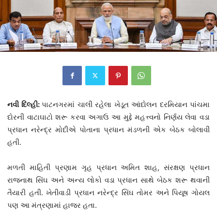
નવી દિલ્હી:
પાટનગરમાં ચાલી રહેલા ખેડૂત આંદોલન દરમિયાન પાંચમા
દોરની વાટાઘાટો શરૂ કરવા અગાઉ આ મુદ્દે મહત્ત્વનો નિર્ણય લેવા વડા
પ્રધાન નરેન્દ્ર મોદીએ પોતાના પ્રધાન મંડળની એક બેઠક બોલાવી
હતી.
મળતી માહિતી પ્રણામ ગૃહ પ્રધાન અમિત શાહ, સંરક્ષણ પ્રધાન
રાજનાથ સિંઘ અને અન્ય લોકો વડા પ્રધાન સાથે બેઠક શરૂ થવાની
તૈયારી હતી. ખેતીવાડી પ્રધાન નરેન્દ્ર સિંઘ તોમર અને પિયૂષ ગોયલ
પણ આ મંત્રણામાં હાજર હતા.