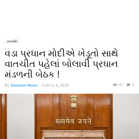
રાજનીતિ
વડા પ્રધાન મોદીએ ખેડૂતો સાથે
વાતચીત પહેલાં બોલાવી પ્રધાન
મંડળની બેઠક !
47
0
By
Decision News
-
ડિસેમ્બર 5, 2020