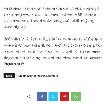
આ દરમિયાન કિસાન મહાપંચાયતના નેતા રામપાલ જાટે કહ્યું હતું કે
સરકારે ત્રણે ત્રણ કાયદા પાછા ખેંચવા પડશે અને MSP (મિનિમમ
સપોર્ટ પ્રાઇઝ) અંગે અમને લેખિત આપવું પડશે. એથી ઓછું કશું
અમને નહિ ખપે.
ઉલ્લેખનીય છે કે કેટલાક ખેડૂત સંઘોએ આજે નરેન્દ્ર મોદીનું પુતળું
બાળવાની જાહેરાત કરી હતી. એના પગલે થોડું ટેન્શન વધ્યું હતું. એક
કિસાન નેતાએ એવી પણ ધમકી આપી હતી કે સરકાર સાથેની
મંત્રણાનો કોઇ ઉકેલ નહીં આવે તો અમે સંસદ ભવનને ઘેરો ઘાલવાના
નિર્ણય
કર્યો છે.
TAGS
Modi/ cabinet meeting/farmers