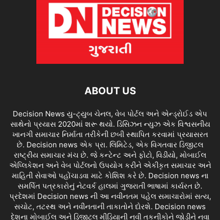
ABOUT US
Decision News યુ-ટ્યુબ ચેનલ, વેબ પોર્ટલ અને એન્ડ્રોઈડ એપ
સાથેનો પ્રયાસ 2020માં શરૂ થયો. ડિસિઝન ન્યુઝ એક વિશ્વસનીય
ખાનગી સમાચાર નિર્માતા તરીકેની છબી સ્થાપિત કરવામાં પ્રયાસરત
છે. Decision news એક પ્રા. લિમિટેડ, એક વિગતવાર ડિજીટલ
રાષ્ટ્રીય સમાચાર મંચ છે. જે કન્ટેન્ટ અને ફોટો, વિડીયો, મોબાઈલ
એપ્લિકેશન અને વેબ પોર્ટલનો ઉપયોગ કરીને એકીકૃત સમાચાર અને
માહિતી સેવાઓ પહોંચાડવા માટે કોશિશ કરે છે. Decision news ના
સમર્પિત પત્રકારોનું નેટવર્ક હાલમાં ગુજરાતી ભાષામાં કાર્યરત છે.
પ્રદેશમાં Decision news ની આ નવીનતમ પહેલ સમાચારોમાં સત્ય,
સચોટ, તટસ્થ અને નવીનતાની તાકાતોને દોરશે. Decision news
દેશના મોબાઈલ અને ડિજીટલ મીડિયાની નવી તકનીકોને જોડીને નવા