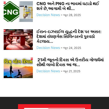
CNG અને PNG ના ભાવમાં ઘટાડો થઈ
શકે છે,આગામી બે થી...
Decision News
-
જૂન 28, 2025
ઈરાન-ઇઝરાઈલ યુદ્ધની દેશ પર અસર:
દેશમાં રાંધણગેસ સિલિન્ડરનો પુરવઠો
કેટલાય...
Decision News
-
જૂન 24, 2025
21મી જૂનનો દિવસ એ ઉત્તરીય ગોળાર્ધમાં
સૌથી લાબો દિવસ આ જ...
Decision News
-
જૂન 21, 2025