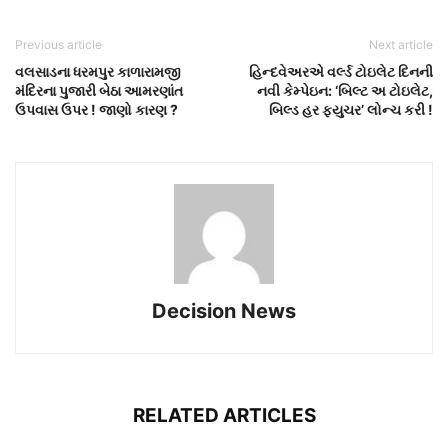
Previous article
Next article
વલસાડના ધરમપુર કાળારામજી
હિન્દવેઅરએ વર્લ્ડ ટોઇલેટ દિનની
મંદિરના પુજારી બેઠા આમરણાંત
નવી કેમ્પેઇન: ‘બિલ્ટ અ ટોઇલેટ,
ઉપવાસ ઉપર ! જાણો કારણ ?
બિલ્ડ હર ફ્યુચર’ લોન્ચ કરી !
Decision News
RELATED ARTICLES