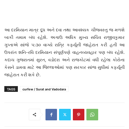
આ દરમિયાન માત્ર દૂધ અને દવા તથા આવશ્યક ચીજવસ્તુ જ મળશે
બાકી તમામ બંધ રહેશે. અગાઉ અધિક મુખ્ય સચિવ રાજીવકુમાર
ગુપ્તાએ સાંજે ૫:૩૦ વાગ્યે રાત્રિ કર્ફ્યૂની જાહેરાત કરી હતી આ
ઉપરાંત શનિ-રવિ દરમિયાન સંપૂર્ણપણે વાહનવ્યવહાર પણ બંધ રહેશે.
કદાચ ગુજરાતમાં સુરત, વડોદરા અને રાજકોટમાં વધી રહેલા કોરોના
કેસને ડામવા માટે આ જિલ્લાઓમાં પણ સરકાર સાંજ સુધીમાં કર્ફ્યૂની
જાહેરાત કરી શકે છે.
TAGS
curfew / Surat and Vadodara