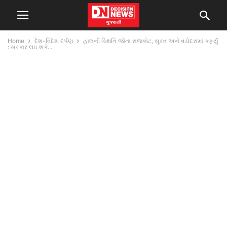
Home
દેશ-વિદેશ દર્પણ
હાલની સ્થિતિ જોતા રાજકોટ, સુરત અને વડોદરામાં કર્ફ્યુ
: સરકાર લઇ શકે...