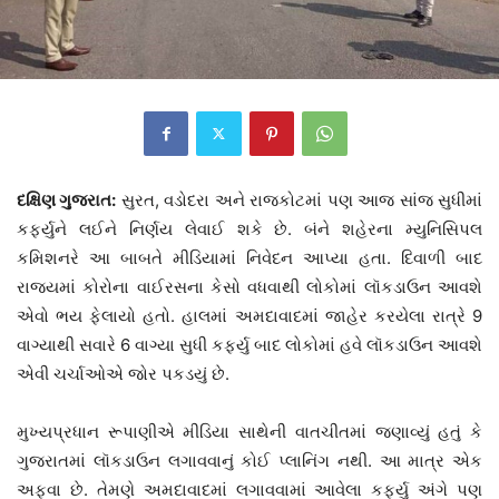
દક્ષિણ ગુજરાત:
સુરત, વડોદરા અને રાજકોટમાં પણ આજ સાંજ સુધીમાં
કર્ફ્યુને લઈને નિર્ણય લેવાઈ શકે છે. બંને શહેરના મ્યુનિસિપલ
કમિશનરે આ બાબતે મીડિયામાં નિવેદન આપ્યા હતા. દિવાળી બાદ
રાજ્યમાં કોરોના વાઈરસના કેસો વધવાથી લોકોમાં લૉકડાઉન આવશે
એવો ભય ફેલાયો હતો. હાલમાં અમદાવાદમાં જાહેર કરયેલા રાત્રે 9
વાગ્યાથી સવારે 6 વાગ્યા સુધી કર્ફ્યુ બાદ લોકોમાં હવે લૉકડાઉન આવશે
એવી ચર્ચાઓએ જોર પકડયું છે.
મુખ્યપ્રધાન રૂપાણીએ મીડિયા સાથેની વાતચીતમાં જણાવ્યું હતું કે
ગુજરાતમાં લૉકડાઉન લગાવવાનું કોઈ પ્લાનિંગ નથી. આ માત્ર એક
અફવા છે. તેમણે અમદાવાદમાં લગાવવામાં આવેલા કર્ફ્યુ અંગે પણ