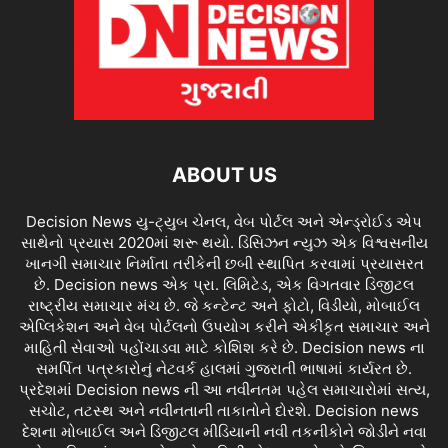
ABOUT US
Decision News યુ-ટ્યુબ ચેનલ, વેબ પોર્ટલ અને એન્ડ્રોઈડ એપ
સાથેનો પ્રયાસ 2020માં શરૂ થયો. ડિસિઝન ન્યુઝ એક વિશ્વસનીય
ખાનગી સમાચાર નિર્માતા તરીકેની છબી સ્થાપિત કરવામાં પ્રયાસરત
છે. Decision news એક પ્રા. લિમિટેડ, એક વિગતવાર ડિજીટલ
રાષ્ટ્રીય સમાચાર મંચ છે. જે કન્ટેન્ટ અને ફોટો, વિડીયો, મોબાઈલ
એપ્લિકેશન અને વેબ પોર્ટલનો ઉપયોગ કરીને એકીકૃત સમાચાર અને
માહિતી સેવાઓ પહોંચાડવા માટે કોશિશ કરે છે. Decision news ના
સમર્પિત પત્રકારોનું નેટવર્ક હાલમાં ગુજરાતી ભાષામાં કાર્યરત છે.
પ્રદેશમાં Decision news ની આ નવીનતમ પહેલ સમાચારોમાં સત્ય,
સચોટ, તટસ્થ અને નવીનતાની તાકાતોને દોરશે. Decision news
દેશના મોબાઈલ અને ડિજીટલ મીડિયાની નવી તકનીકોને જોડીને નવા