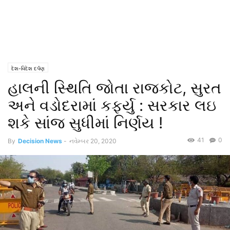
દેશ-વિદેશ દર્પણ
હાલની સ્થિતિ જોતા રાજકોટ, સુરત
અને વડોદરામાં કર્ફ્યુ : સરકાર લઇ
શકે સાંજ સુધીમાં નિર્ણય !
41
0
By
Decision News
-
નવેમ્બર 20, 2020