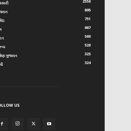
2556
વસારી
895
જરાત
751
્મદા
667
ંગ
569
રત
520
રૂચ
325
્ષિણ ગુજરાત
324
પી
OLLOW US