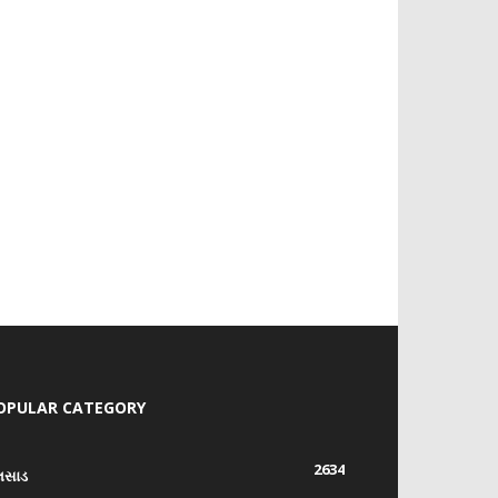
OPULAR CATEGORY
2634
લસાડ