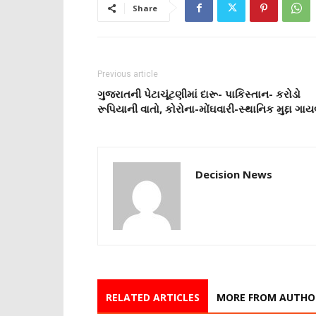
Share
Previous article
ગુજરાતની પેટાચૂંટણીમાં દારૂ- પાકિસ્તાન- કરોડો
રૂપિયાની વાતો, કોરોના-મોંઘવારી-સ્થાનિક મુદ્દા ગા
Decision News
RELATED ARTICLES
MORE FROM AUTHO