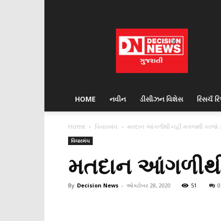
Decision
News
HOME
નવીન
ડીસીઝન વિશેસ
રિસર્ચ રિપ
Home
વિચારમંચ
મતદાન આંગળીથી નહીં મગજથી કરજો : 
વિચારમંચ
મતદાન આંગળીથી 
By
Decision News
-
ઓક્ટોબર 28, 2020
51
0