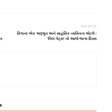
Next article
વિશ્વના એક અદ્ભુત અને સાહસિક વ્યક્તિત્વ એટલે :
યબ
‘બિલ ગેટ્સ’ નો આજે જન્મ દિવસ
R