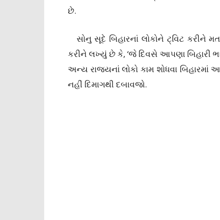
છે.
સોનુ સૂદે બિહારનાં લોકોને ટ્વિટ કરીને મતદ
કરીને લખ્યું છે કે, ‘જે દિવસે આપણા બિહારી 
અન્ય રાજ્યનાં લોકો કામ શોધવા બિહારમાં આ
નહીં દિમાગથી દબાવજો.