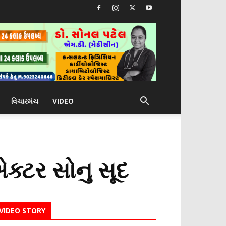
વિચારમંચ
VIDEO
્ટર સોનુ સૂદ
VIDEO STORY