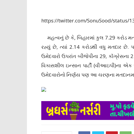
https://twitter.com/SonuSood/status
મહત્વનું છે કે, બિહારમાં કુલ 7.29 કરોડ
રહ્યું છે, ત્યાં 2.14 કરોડથી વધુ મતદાર છ
ઉમેદવારો ઉપરાંત બીજેપીના 29, કૉંગ્રેસના 2
વિકાસશીલ ઇન્સાન પાર્ટી (વીઆઇપી)ના એક 
ઉમેદવારોનો નિર્ણય પણ આ ચરણના મતદાનમાં 