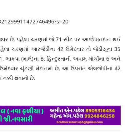
/1321299911472746496?s=20
 મતદાર છે. પહેલા ચરણમાં જે 71 સીટ પર આજે મતદાન થઈ
ે. પહેલા ચરણમાં આરજેડીના 42 ઉમેદવાર તો જેડીયૂના 35
1, ભાકપા (માલે)ના 8. હિન્દુસ્તાની અવામ મોર્ચાના 6 અને
ઉમેદવાર ચૂંટણી મેદાનમાં છે. આ ઉપરાંત એલજેપીના 42
નક્કી થવાનો છે.