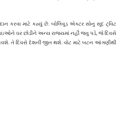
ાન કરવા માટે કહ્યું છે. બોલિવૂડ એક્ટર સોનુ સૂદ ટ્વિટ
ભાઇઓને ઘર છોડીને અન્ય રાજ્યમાં નહીં જવુ પડે, જે દિવસે
વશે. તે દિવસે દેશની જીત થશે. વોટ માટે બટન આંગણીથી