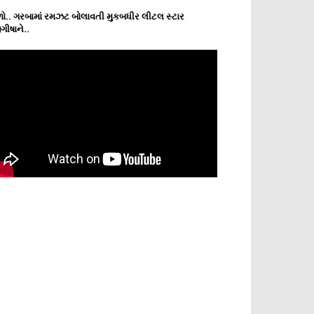
ો.. ગરબામાં રમઝટ બોલાવતી મુકબધીર લીટલ સ્ટાર
ગીષાને..