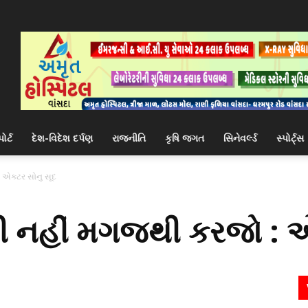
ોર્ટ
દેશ-વિદેશ દર્પણ
રાજનીતિ
કૃષિ જગત
સિનેવર્લ્ડ
સ્પોર્ટ્સ
એક્ટર સોનુ સૂદ
નહીં મગજથી કરજો : એક