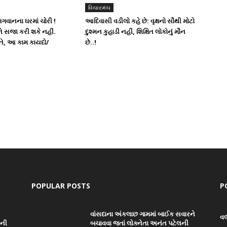
વિચારમંચ
ગવાનના ઘરમાં ચોરી !
આદિવાસી વડીલો કહે છે: વૃક્ષનો સૌથી મોટો
ે સજા કરી શકે નહીં.
દુશ્મન કુહાડી નહીં, શિક્ષિત લોકોનું મૌન
ીતે, આ કામ કાયદો/
છે..!
POPULAR POSTS
P
વાંસદાના અંકલાછ ગામમાં બાઈક સવારને
વ
ાની
બચાવવા જતાં લોક્નેતા અનંત પટેલની