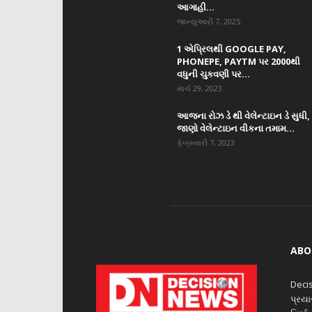
આગાહી...
જાન્યુઆરી 7, 2025
1 એપ્રિલથી GOOGLE PAY,
PHONEPE, PAYTM પર 2000થી
વધુની ચુકવણી પર...
માર્ચ 29, 2023
આજના રોઝ ડે થી વેલેન્ટાઇન ડે સુધી,
જાણો વેલેન્ટાઇન વીકના તમામ...
ફેબ્રુવારી 7, 2023
ABO
Decis
પ્રય