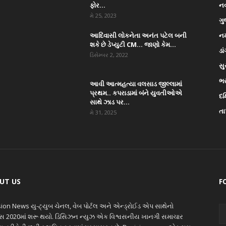
ફોર...
ન
મે 25, 2023
ગુ
આદિવાસી લોકનેતા અનંત પટેલ બની
નર
શકે છે ડેપ્યુટી CM… જાણો કેમ...
ડા
ડિસેમ્બર 2, 2022
સુ
ભ
આવી આત્મહત્યા વલસાડ જીલ્લામાં
પ્રથમ.. કપરાડામાં બંને યુવતીઓએ
દક
સાથે ઝાડ પર...
તા
મે 31, 2025
UT US
F
ion News યુ-ટ્યુબ ચેનલ, વેબ પોર્ટલ અને એન્ડ્રોઈડ એપ સાથેનો
ાસ 2020માં શરૂ થયો. ડિસિઝન ન્યુઝ એક વિશ્વસનીય ખાનગી સમાચાર