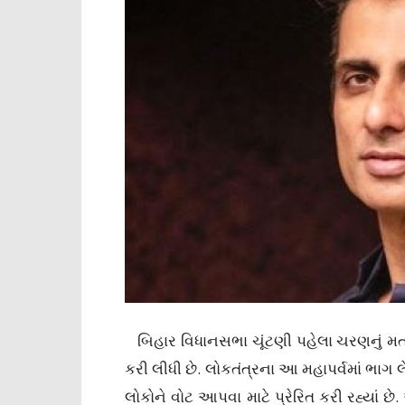
બિહાર વિધાનસભા ચૂંટણી પહેલા ચરણનું મતદાન
કરી લીધી છે. લોકતંત્રના આ મહાપર્વમાં ભાગ
લોકોને વોટ આપવા માટે પ્રેરિત કરી રહ્યાં