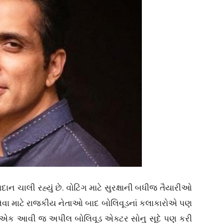
 ચાલી રહ્યું છે. વોટિંગ માટે સુરક્ષાની બધીજ તૈયારીઓ
 લેવા માટે રાજકીય નેતાઓ બાદ બોલિવૂડનાં કલાકારોએ પણ
 છે. એક આવી જ અપીલ બોલિવૂડ એક્ટર સોનુ સૂદે પણ કરી