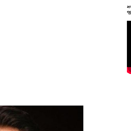
મળ
જી