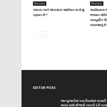
વિચારમંચ
વિચારમંચ
ઝારખંડ અને જંતરમંતર આંદોલન વચ્ચે શું
અયોધ્યાના ભ
તફાવત છે ?
ભગવાન ચોરોન
વ્યવહારિક ર
વ્યવસ્થાનું છે
EDITOR PICKS
જાન્યુઆરીમાં કયા દિવસોમાં વરસાદી
માવઠાં સાથે થીજાવી નાખતી ઠંડી પડવ