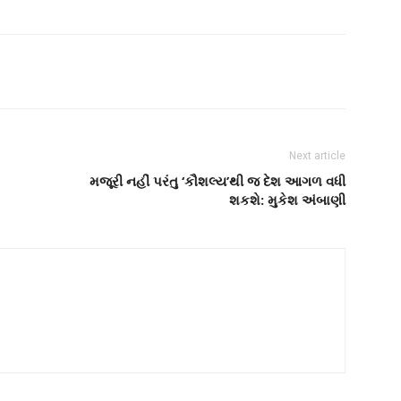
Next article
મજૂરી નહીં પરંતુ ‘કૌશલ્ય’થી જ દેશ આગળ વધી
શકશે: મુકેશ અંબાણી