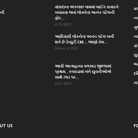
વાંસદાના અંકલાછ ગામમાં બાઈક સવારને
વ
ાની
બચાવવા જતાં લોક્નેતા અનંત પટેલની
ફોર...
ન
મે 25, 2023
ગુ
આદિવાસી લોકનેતા અનંત પટેલ બની
નર
શકે છે ડેપ્યુટી CM… જાણો કેમ...
ડા
ડિસેમ્બર 2, 2022
સુ
ભ
આવી આત્મહત્યા વલસાડ જીલ્લામાં
પ્રથમ.. કપરાડામાં બંને યુવતીઓએ
દક
સાથે ઝાડ પર...
તા
મે 31, 2025
UT US
F