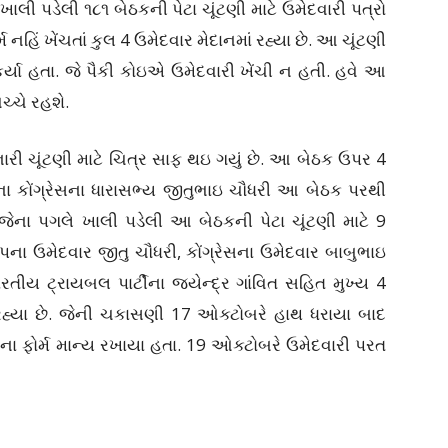
પડેલી ૧૮૧ બેઠકની પેટા ચૂંટણી માટે ઉમેદવારી પત્રો
 નહિં ખેંચતાં કુલ 4 ઉમેદવાર મેદાનમાં રહ્યા છે. આ ચૂંટણી
ર્યા હતા. જે પૈકી કોઇએ ઉમેદવારી ખેંચી ન હતી. હવે આ
વચ્ચે રહશે.
 ચૂંટણી માટે ચિત્ર સાફ થઇ ગયું છે. આ બેઠક ઉપર 4
ઉના કોંગ્રેસના ધારાસભ્ય જીતુભાઇ ચૌધરી આ બેઠક પરથી
ેના પગલે ખાલી પડેલી આ બેઠકની પેટા ચૂંટણી માટે 9
ના ઉમેદવાર જીતુ ચૌધરી, કોંગ્રેસના ઉમેદવાર બાબુભાઇ
તીય ટ્રાયબલ પાર્ટીના જયેન્દ્ર ગાંવિત સહિત મુખ્ય 4
 રહ્યા છે. જેની ચકાસણી 17 ઓક્ટોબરે હાથ ધરાયા બાદ
ના ફોર્મ માન્ય રખાયા હતા. 19 ઓક્ટોબરે ઉમેદવારી પરત