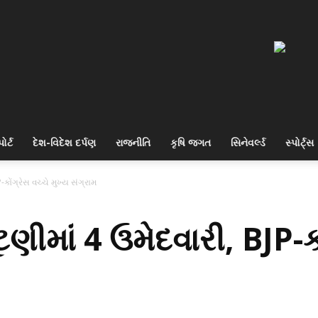
ોર્ટ
દેશ-વિદેશ દર્પણ
રાજનીતિ
કૃષિ જગત
સિનેવર્લ્ડ
સ્પોર્ટ્સ
-કોંગ્રેસ વચ્ચે મુખ્ય સંગ્રામ
ટણીમાં 4 ઉમેદવારી, BJP-કો