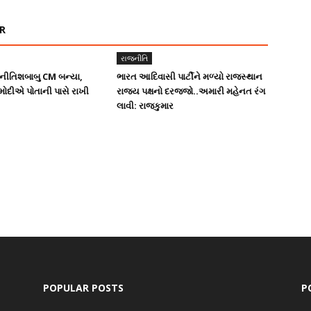
R
રાજનીતિ
ં નીતિશબાબુ CM બન્યા,
ભારત આદિવાસી પાર્ટીને મળ્યો રાજસ્થાન
 મોદીએ પોતાની પાસે રાખી
રાજ્ય પક્ષનો દરજ્જો..અમારી મહેનત રંગ
લાવી: રાજકુમાર
POPULAR POSTS
P