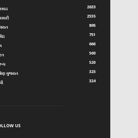
2633
લસાડ
2555
વસારી
895
જરાત
751
્મદા
666
ંગ
569
રત
520
રૂચ
325
્ષિણ ગુજરાત
324
પી
OLLOW US