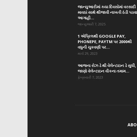
જાન્યુઆરીમાં કયા દિવસોમાં વરસાદી
માવઠાં સાથે થીજાવી નાખતી ઠંડી પડવ
આગાહી...
જાન્યુઆરી 7, 2025
1 એપ્રિલથી GOOGLE PAY,
PHONEPE, PAYTM પર 2000થી
વધુની ચુકવણી પર...
માર્ચ 29, 2023
આજના રોઝ ડે થી વેલેન્ટાઇન ડે સુધી,
જાણો વેલેન્ટાઇન વીકના તમામ...
ફેબ્રુવારી 7, 2023
ABO