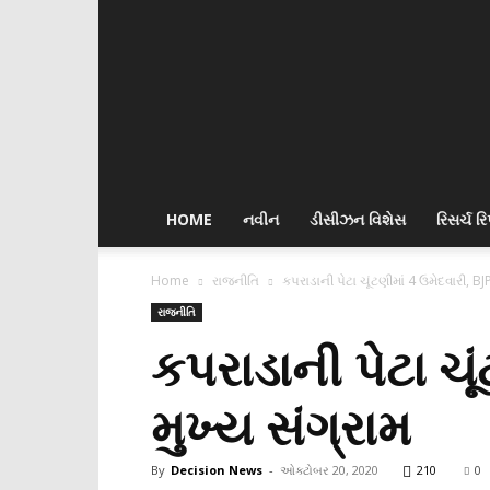
Decision
News
HOME
નવીન
ડીસીઝન વિશેસ
રિસર્ચ રિપ
Home
રાજનીતિ
કપરાડાની પેટા ચૂંટણીમાં 4 ઉમેદવારી, BJP
રાજનીતિ
કપરાડાની પેટા ચૂં
મુખ્ય સંગ્રામ
By
Decision News
-
ઓક્ટોબર 20, 2020
210
0