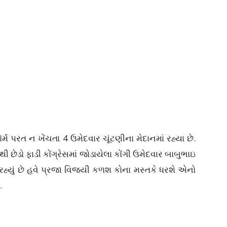
રત ન ખેંચતા 4 ઉમેદવાર ચૂંટણીના મેદાનમાં રહ્યા છે.
છેડો ફાડી કોંગ્રેસમાં જોડાયેલા કોંગી ઉમેદવાર બાબુભાઇ
રહ્યું છે હવે પ્રજા વિજયી કળશ કોના મસ્તકે ધરશે એનો
.