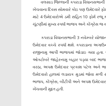
વલસાડ જિલ્લાની કપરાડા વિધાનસભાની ખાલી 
ખેંચવાના દિવસ સોમવારે કોઇ પણ ઉમેદવારે ફોર્મ
માટે 4 ઉમેદવારોએ ડમી સહિત 10 ફોર્મ રજૂ ક
ચૂંટણીમાં મુખ્ય સ્પર્ધા ભાજપ અને કોંગ્રેસ જ 
કપરાડા વિધાનસભાની 3 નવેમ્બરે યોજાનારી
ઉમેદવાર વચ્ચે સ્પર્ધા થશે. કપરાડાના અગા
રાજીનામુ આપી ભાજપમાં જોડાઇ ગયા હતા. જ
ઓક્ટોબરે જાહેરનામુ બહાર પડ્યા બાદ ભાજપ
વરઠા, અપક્ષ ઉમેદવાર પ્રકાશ પટેલ અને ભાર
ઉમેદવારો હાલમાં લડાયક મુડમાં જોવા મળી
ભાજપ, કોંગ્રેસ, બીટીપી અને અપક્ષ ઉમેદવાર
ખેંચવાની મુદ્દત હતી.