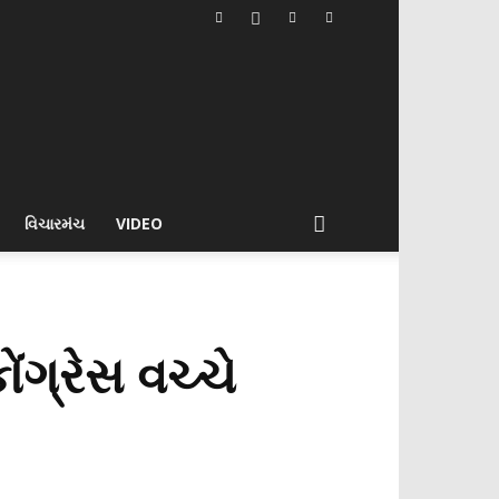
વિચારમંચ
VIDEO
ંગ્રેસ વચ્ચે