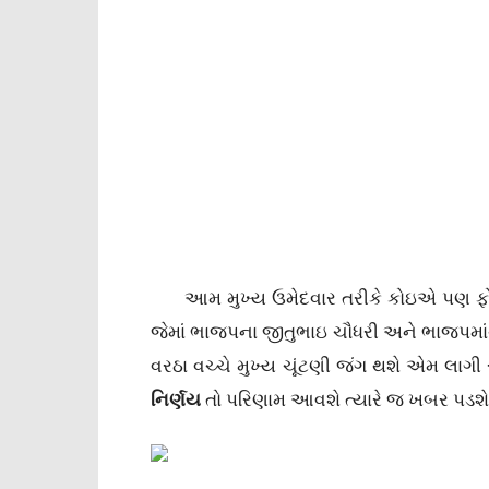
આમ મુખ્ય ઉમેદવાર તરીકે કોઇએ પણ ફોર્મ પ
જેમાં ભાજપના જીતુભાઇ ચૌધરી અને ભાજપમાંથી 
વરઠા વચ્ચે મુખ્ય ચૂંટણી જંગ થશે એમ લાગી 
નિર્ણય
તો પરિણામ આવશે ત્યારે જ ખબર પડશે