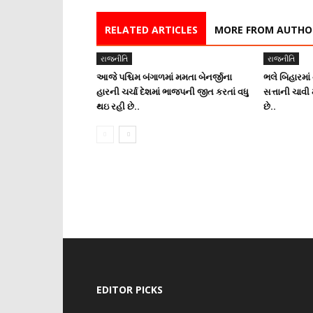
RELATED ARTICLES
MORE FROM AUTHO
રાજનીતિ
રાજનીતિ
આજે પશ્ચિમ બંગાળમાં મમતા બેનર્જીના
ભલે બિહારમા
હારની ચર્ચા દેશમાં ભાજપની જીત કરતાં વધુ
સત્તાની ચાવી
થઇ રહી છે..
છે..
EDITOR PICKS