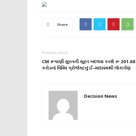
Share
Previous article
CM રૂપાણી સુરતની સૂરત બદલવા કરશે રૂ 201.68
કરોડનાં વિવિધ પ્રોજેક્ટનું ઈ-માધ્યમથી લોકાર્પણ
Decision News