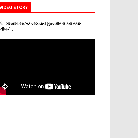
VIDEO STORY
ો.. ગરબામાં રમઝટ બોલાવતી મુકબધીર લીટલ સ્ટાર
ગીષાને..