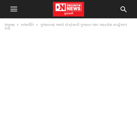
Home
રાજનીતિ
ગુજરાતમાં આજે કોંગ્રેસની ગુજરાત જન આક્રોશ વર્ચ્યુઅલ
રેલી