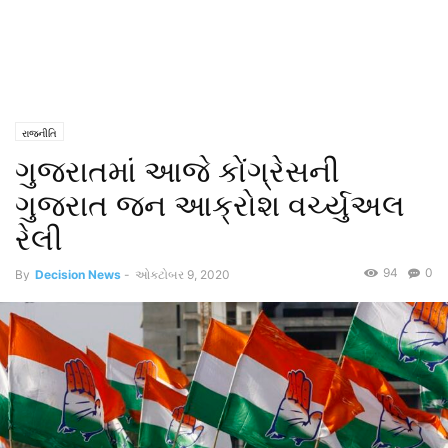
રાજનીતિ
ગુજરાતમાં આજે કોંગ્રેસની
ગુજરાત જન આક્રોશ વર્ચ્યુઅલ
રેલી
94
0
By
Decision News
-
ઓક્ટોબર 9, 2020