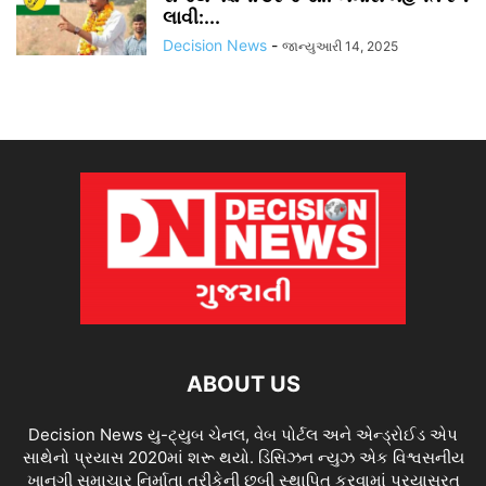
લાવી:...
Decision News
-
જાન્યુઆરી 14, 2025
ABOUT US
Decision News યુ-ટ્યુબ ચેનલ, વેબ પોર્ટલ અને એન્ડ્રોઈડ એપ
સાથેનો પ્રયાસ 2020માં શરૂ થયો. ડિસિઝન ન્યુઝ એક વિશ્વસનીય
ખાનગી સમાચાર નિર્માતા તરીકેની છબી સ્થાપિત કરવામાં પ્રયાસરત