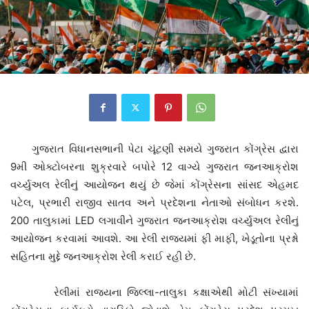
ગુજરાત વિધાનસભાની પેટા ચૂંટણી સમયે ગુજરાત કોંગ્રેસ દ્વારા
9મી ઓક્ટોબરના શુક્રવારે બપોરે 12 વાગ્યે ગુજરાત જનઆક્રોશ
વર્ચ્યુઅલ રેલીનું આયોજન થયું છે જેમાં કોંગ્રેસના સાંસદ એહમદ
પટેલ, પ્રભારી રાજીવ સાતવ અને પ્રદેશના નેતાઓ સંબોધન કરશે.
200 તાલુકામાં LED લગાવીને ગુજરાત જનઆક્રોશ વર્ચ્યુઅલ રેલીનું
આયોજન કરવામાં આવશે. આ રેલી રાજ્યમાં ફી માફી, ખેડૂતોના પ્રશ્નો
સહિતના મુદ્દે જનઆક્રોશ રેલી કરાઈ રહી છે.
રેલીમાં રાજ્યના જિલ્લા-તાલુકા કક્ષાએથી મોટી સંખ્યામાં