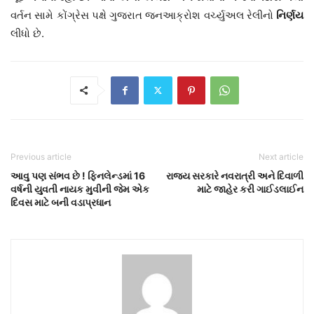
વર્તન સામે કોંગ્રેસ પક્ષે ગુજરાત જનઆક્રોશ વર્ચ્યુઅલ રેલીનો
નિર્ણય
લીધો છે.
Previous article
Next article
આવુ પણ સંભવ છે ! ફિનલેન્ડમાં 16
રાજ્ય સરકારે નવરાત્રી અને દિવાળી
વર્ષની યુવતી નાયક મુવીની જેમ એક
માટે જાહેર કરી ગાઈડલાઈન
દિવસ માટે બની વડાપ્રધાન