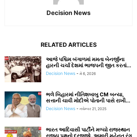
Decision News
RELATED ARTICLES
આજે પશ્ચિમ બંગાળમાં મમતા બેનર્જીના
હારની ચર્ચા દેશમાં ભાજપની જીત કરતાં...
Decision News
-
મે 6, 2026
ભલે બિહારમાં નીતિશબાબુ CM બન્યા,
સત્તાની ચાવી મોદીએ પોતાની પાસે રાખી...
Decision News
-
નવેમ્બર 21, 2025
ભારત આદિવાસી પાર્ટીને મળ્યો રાજસ્થાન
રાજ્ય પક્ષનો દરજ્જો..અમારી મહેનત રંગ