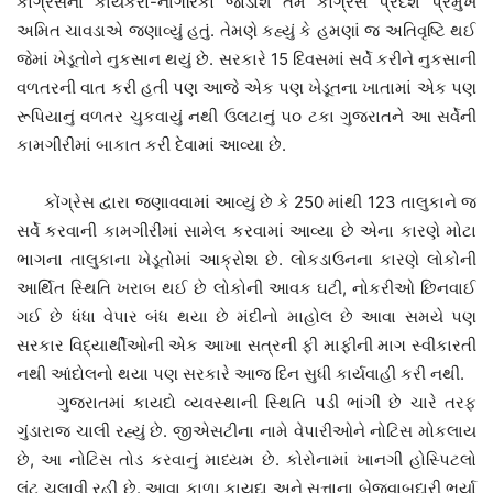
કોંગ્રેસના કાર્યકરો-નાગરિકો જોડાશે તેમ કોંગ્રેસ પ્રદેશ પ્રમુખ
અમિત ચાવડાએ જણાવ્યું હતું. તેમણે કહ્યું કે હમણાં જ અતિવૃષ્ટિ થઈ
જેમાં ખેડૂતોને નુકસાન થયું છે. સરકારે 15 દિવસમાં સર્વે કરીને નુકસાની
વળતરની વાત કરી હતી પણ આજે એક પણ ખેડૂતના ખાતામાં એક પણ
રૂપિયાનું વળતર ચુકવાયું નથી ઉલટાનું ૫૦ ટકા ગુજરાતને આ સર્વેની
કામગીરીમાં બાકાત કરી દેવામાં આવ્યા છે.
કોંગ્રેસ દ્વારા જણાવવામાં આવ્યું છે કે 250 માંથી 123 તાલુકાને જ
સર્વે કરવાની કામગીરીમાં સામેલ કરવામાં આવ્યા છે એના કારણે મોટા
ભાગના તાલુકાના ખેડૂતોમાં આક્રોશ છે. લોકડાઉનના કારણે લોકોની
આર્થિત સ્થિતિ ખરાબ થઈ છે લોકોની આવક ઘટી, નોકરીઓ છિનવાઈ
ગઈ છે ધંધા વેપાર બંધ થયા છે મંદીનો માહોલ છે આવા સમયે પણ
સરકાર વિદ્યાર્થીઓની એક આખા સત્રની ફી માફીની માગ સ્વીકારતી
નથી આંદોલનો થયા પણ સરકારે આજ દિન સુધી કાર્યવાહી કરી નથી.
ગુજરાતમાં કાયદો વ્યવસ્થાની સ્થિતિ પડી ભાંગી છે ચારે તરફ
ગુંડારાજ ચાલી રહ્યું છે. જીએસટીના નામે વેપારીઓને નોટિસ મોકલાય
છે, આ નોટિસ તોડ કરવાનું માધ્યમ છે. કોરોનામાં ખાનગી હોસ્પિટલો
લૂંટ ચલાવી રહી છે. આવા કાળા કાયદા અને સત્તાના બેજવાબદારી ભર્યા