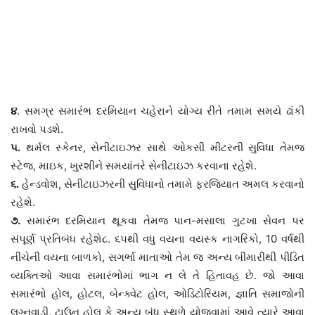
૪
. સમગ્ર સમારંભ દરમિયાન ચહેરાને યોગ્ય રીતે તમામ સમયે ઢાંકી
રાખવો પડશે.
૫.
થર્મલ સ્કેનર, સેનીટાઇઝર સાથે ઓકસી મીટરની સુવિધા તેમજ
સ્ટેજ, માઇક, ખુરશીને સમયાંતરે સેનીટાઇઝ કરવાના રહેશે.
૬.
હેન્ડવોશ, સેનીટાઇઝરની સુવિધાનો તમામે ફરજિયાત અમલ કરવાનો
રહેશે.
૭.
સમારંભ દરમિયાન થૂકવા તેમજ પાન-મસાલા ગુટખા સેવન પર
સંપૂર્ણ પ્રતિબંધ રહેશે૮. ૬૫થી વધુ વયના વયસ્ક નાગરિકો, 10 વર્ષથી
નીચેની વયના બાળકો, સગર્ભા માતાઓ તેમ જ અન્ય બીમારીથી પીડિત
વ્યક્તિઓ આવા સમારંભોમાં ભાગ ન લે તે હિતાવહ છે. જો આવા
સમારંભો હોલ, હોટલ, બેન્ક્વેટ હોલ, ઓડિટોરિયમ, જ્ઞાતિ સમાજોની
લગ્નવાડી, ટાઉન હોલ કે અન્ય બંધ સ્થળે યોજવામાં આવે ત્યારે આવા