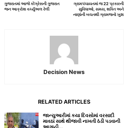
ગુજરાતમાં આજે કોંગ્રેસની ગુજરાત
ગ્રામપંચાયતમાં જ 22 પ્રકારની
જન આક્રોશ વર્ચ્યુઅલ રેલી
સુવિધાઓ, સમય, શક્તિ અને
નાણાંની બચતથી ગ્રામજનો ખુશ
Decision News
RELATED ARTICLES
જાન્યુઆરીમાં કયા દિવસોમાં વરસાદી
માવઠાં સાથે થીજાવી નાખતી ઠંડી પડવાની
આગાહી...