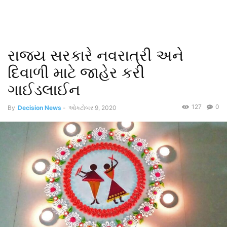
રાજ્ય સરકારે નવરાત્રી અને
દિવાળી માટે જાહેર કરી
ગાઈડલાઈન
127
0
By
Decision News
-
ઓક્ટોબર 9, 2020