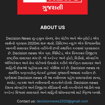
ABOUT US
Decision News યુ-ટ્યુબ ચેનલ, વેબ પોર્ટલ અને એન્ડ્રોઈડ એપ
સાથેનો પ્રયાસ 2020માં શરૂ થયો. ડિસિઝન ન્યુઝ એક વિશ્વસનીય
ખાનગી સમાચાર નિર્માતા તરીકેની છબી સ્થાપિત કરવામાં પ્રયાસરત
છે. Decision news એક પ્રા. લિમિટેડ, એક વિગતવાર ડિજીટલ
રાષ્ટ્રીય સમાચાર મંચ છે. જે કન્ટેન્ટ અને ફોટો, વિડીયો, મોબાઈલ
એપ્લિકેશન અને વેબ પોર્ટલનો ઉપયોગ કરીને એકીકૃત સમાચાર અને
માહિતી સેવાઓ પહોંચાડવા માટે કોશિશ કરે છે. Decision news ના
સમર્પિત પત્રકારોનું નેટવર્ક હાલમાં ગુજરાતી ભાષામાં કાર્યરત છે.
પ્રદેશમાં Decision news ની આ નવીનતમ પહેલ સમાચારોમાં સત્ય,
સચોટ, તટસ્થ અને નવીનતાની તાકાતોને દોરશે. Decision news
દેશના મોબાઈલ અને ડિજીટલ મીડિયાની નવી તકનીકોને જોડીને નવા
કન્ટેન્ટ વિશ્વમાં સમાચારો અને માહિતી શોધનારાઓ માટે બ્રિજ બનશે.
Contact us:
decisionnews2020@gmail.com