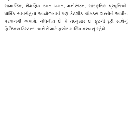
સામાજિક, શૈક્ષણિક રમત ગમત, મનોરંજન, સાંસ્કૃતિક પ્રવૃત્તિઓ,
ધાર્મિક સમારોહના આયોજનમાં પણ કેટલીક ચોક્ક્સ શરતોને આધીન
પરવાનગી અપાશે. નોંધનીય છે કે તદ્દનુસાર છ ફૂટની દૂરી સાથેનું
ફિઝિકલ ડિસ્ટન્સ અને તે માટે ફ્લોર માર્કિંગ કરવાનું રહેશે.