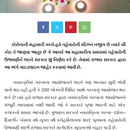
કોરોનાની મહામારી વચ્ચે હવે તહેવારોની સીઝન નજીક છે ત્યારે સૌ
કોઇ તે જાણવા આતુર છે કે આખરે આ મહામારીના સમયમાં તહેવારોની
ઉજવણીને લઇને સરકાર શું નિર્ણય કરે છે. તેવામાં રાજ્ય સરકાર દ્વારા
આ અંગે ગાઇડલાઇન જાહેર કરવામાં આવી છે.
નવરાત્રીમાં ગરબાના આયોજનને લઇને પણ અત્યાર સુધી એવી
વાતો થઇ રહી હતી કે 200 લોકોની લિમિટ સાથે ગરબાનું આયોજન થઇ
શકે છે ત્યાં હવે રાજ્ય સરકાર દ્વારા નવરાત્રીમાં ગરબાના આયોજનને
મંજૂરી આપવામાં નથી આવી. જો કે સરકારે પૂજા આરતી માટે એક
કલાકનો સમય આપ્યો છે. ગુજરાત સરકારે નવરાત્રિના ગરબા- દશેરા–
દિવાળી– બેસતા વર્ષ નૂતન વર્ષ સ્નેહમિલનના શરદ પૂનમના તહેવારોની
ઉજવણી સંદર્ભે રાજ્ય સરકારે માર્ગદર્શક સૂચનાઓ બહાર પાડી છે.