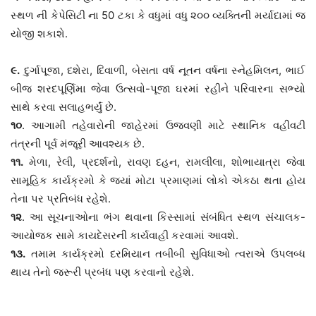
સ્થળ ની કેપેસિટી ના 50 ટકા કે વધુમાં વધુ ૨૦૦ વ્યક્તિની મર્યાદામાં જ
યોજી શકાશે.
૯.
દુર્ગાપૂજા, દશેરા, દિવાળી, બેસતા વર્ષ નૂતન વર્ષના સ્નેહમિલન, ભાઈ
બીજ શરદપૂર્ણિમા જેવા ઉત્સવો-પૂજા ઘરમાં રહીને પરિવારના સભ્યો
સાથે કરવા સલાહભર્યું છે.
૧૦
. આગામી તહેવારોની જાહેરમાં ઉજવણી માટે સ્થાનિક વહીવટી
તંત્રની પૂર્વ મંજૂરી આવશ્યક છે.
૧૧.
મેળા, રેલી, પ્રદર્શનો, રાવણ દહન, રામલીલા, શોભાયાત્રા જેવા
સામૂહિક કાર્યક્રમો કે જ્યાં મોટા પ્રમાણમાં લોકો એકઠા થતા હોય
તેના પર પ્રતિબંધ રહેશે.
૧૨
. આ સૂચનાઓના ભંગ થવાના કિસ્સામાં સંબંધિત સ્થળ સંચાલક-
આયોજક સામે કાયદેસરની કાર્યવાહી કરવામાં આવશે.
૧૩.
તમામ કાર્યક્રમો દરમિયાન તબીબી સુવિધાઓ ત્વરાએ ઉપલબ્ધ
થાય તેનો જરૂરી પ્રબંધ પણ કરવાનો રહેશે.