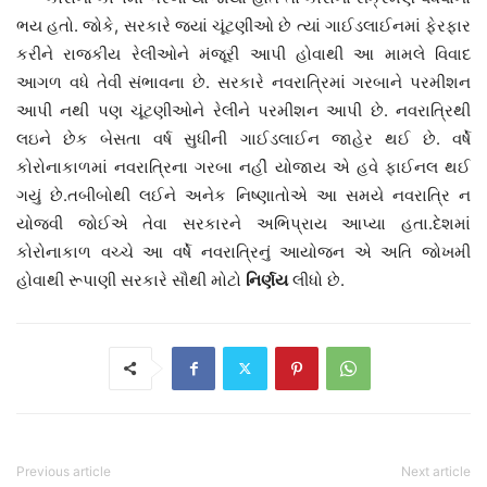
ભય હતો. જોકે, સરકારે જ્યાં ચૂંટણીઓ છે ત્યાં ગાઈડલાઈનમાં ફેરફાર
કરીને રાજકીય રેલીઓને મંજૂરી આપી હોવાથી આ મામલે વિવાદ
આગળ વધે તેવી સંભાવના છે. સરકારે નવરાત્રિમાં ગરબાને પરમીશન
આપી નથી પણ ચૂંટણીઓને રેલીને પરમીશન આપી છે. નવરાત્રિથી
લઇને છેક બેસતા વર્ષ સુધીની ગાઈડલાઈન જાહેર થઈ છે. વર્ષે
કોરોનાકાળમાં નવરાત્રિના ગરબા નહીં યોજાય એ હવે ફાઈનલ થઈ
ગયું છે.તબીબોથી લઈને અનેક નિષ્ણાતોએ આ સમયે નવરાત્રિ ન
યોજવી જોઈએ તેવા સરકારને અભિપ્રાય આપ્યા હતા.દેશમાં
કોરોનાકાળ વચ્ચે આ વર્ષે નવરાત્રિનું આયોજન એ અતિ જોખમી
હોવાથી રૂપાણી સરકારે સૌથી મોટો
નિર્ણય
લીધો છે.
Previous article
Next article