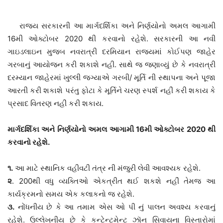
રાજ્ય સરકારની આ માર્ગદર્શિકા અને નિર્ણયોનો અમલ આગામી
16મી ઓક્ટોબર 2020 થી કરવાનો રહેશે. સરકારની આ નવી
ગાઇડલાઇન મુજબ નવરાત્રી દરમિયાન રાજ્યમાં કોઈપણ જાહેર
ગરબાનું આયોજન કરી શકાશે નહી. સાથે જ જણાવ્યું છે કે નવરાત્રી
દરમ્યાન જાહેરમાં ખુલ્લી જગ્યાએ ગરબી/ મૂર્તિ ની સ્થાપના અને પૂજા
આરતી કરી શકાશે પરંતુ ફોટા કે મૂર્તિને ચરણ સ્પર્શ નહીં કરી શકાય કે
પ્રસાદ વિતરણ નહીં કરી શકાય.
માર્ગદર્શિકા અને નિર્ણયોનો અમલ આગામી 16મી ઓક્ટોબર 2020 થી
કરવાનો રહેશે.
૧.
આ માટે સ્થાનિક વહીવટી તંત્ર ની મંજુરી લેવી આવશ્યક રહેશે.
૨
. 200થી વધુ વ્યક્તિઓ એકત્રીત થઈ શકશે નહીં તેમજ આ
કાર્યક્રમનો સમય એક કલાકનો જ રહેશે.
૩.
નોંધનીય છે કે આ તમામ એસ ઓ પી નું પાલન અવશ્ય કરવાનું
રહેશે. ઉલ્લેખનીય છે કે કન્ટેન્ટમેન્ટ ઝૉન સિવાયના વિસ્તારોમાં