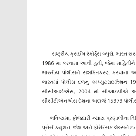
રાષ્ટ્રીય ક્રાઈમ રેકોર્ડ્સ બ્યુરો, ભારત
1986 માં કરવામાં આવી હતી, જેમાં માહિતીને
ભારતીય પોલીસને સશક્તિકરણ કરવાના આદ
ભારતમાં પોલીસ દળનું કમ્પ્યુટરાઇઝેશન 
સીસીઆઈએસ, 2004 માં સીઆઇપીએ અને 
સીસીટીએનએસ દેશના અંદાજે 15373 પોલીસ સ
ભવિષ્યમાં, ફોજદારી ન્યાય પ્રણાલીના વિવિધ 
પ્રોસીક્યુશન, જેલ અને ફોરેન્સિક લેબ્સ