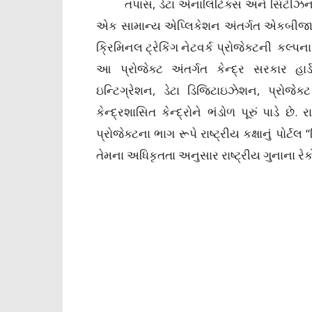
તપાસ, ડેટા એનાલિટિક્સ અને સિટીઝન સર્
એક સામાન્ય એપ્લિકેશન અંતર્ગત એકબીજા સા
ક્રિમિનલ ટ્રેકિંગ નેટવર્ક પ્રોજેક્ટની કલ્પન
આ પ્રોજેક્ટ અંતર્ગત કેન્દ્ર સરકાર હા
ઇન્ટિગ્રેશન, ડેટા ડિજિટાઇઝેશન, પ્રોજેક
કેન્દ્રશાસિત કેન્દ્રોને ભંડોળ પૂરું પાડે
પ્રોજેક્ટના ભાગ રૂપે રાષ્ટ્રીય કક્ષાનું પોર્
તેમના અધિકૃતતા અનુસાર રાષ્ટ્રીય ગુનાના રેક