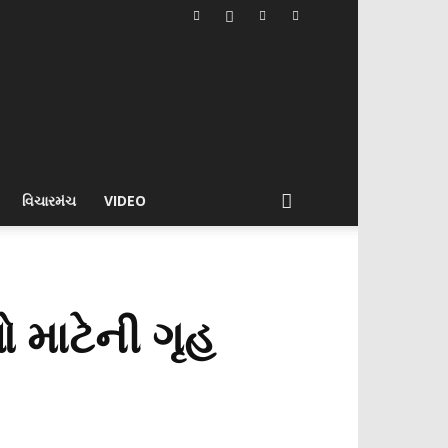
વિચારમંચ
VIDEO
 માટેની ગૃહ