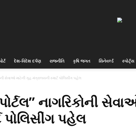
ોર્ટ
દેશ-વિદેશ દર્પણ
રાજનીતિ
કૃષિ જગત
સિનેવર્લ્ડ
સ્પોર્ટ્સ
ી સેવાઓ માટેની ગૃહ મંત્રાલયની સ્માર્ટ પોલિસીંગ પહેલ
ોર્ટલ” નાગરિકોની સેવાઓ
્ટ પોલિસીંગ પહેલ