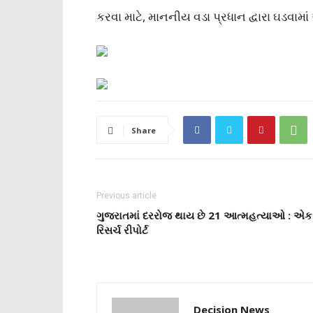
કરવા માટે, માનનીય વડા પ્રધાન દ્વારા ઘડવામાં
Share
Previous article
ગુજરાતમાં દરરોજ થાય છે 21 આત્મહત્યાઓ : એક
રિસર્ચ રીપોર્ટ
Decision News