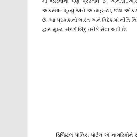
માં જોડવાનો પણ પ્રસ્તાવ છે. એન.સી.આર
અકસ્માત મૃત્યુ અને આત્મહત્યા, જેલ આંક
છે. આ પ્રકાશનો ભારત અને વિદેશમાં નીતિ નિ
દ્વારા મુખ્ય સંદર્ભ બિંદુ તરીકે સેવા આપે છે.
ડિજિટલ પોલિસ પોર્ટલ એ નાગરિકોને સેવા