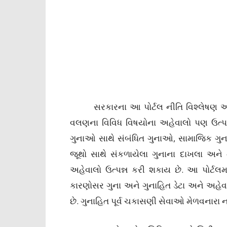
સરકારના આ પોર્ટલ નીતિ વિશ્લેષણ અને હ
વલણના વિવિધ વિષયોના અહેવાલો પણ ઉત્પન
ગુનાઓ સાથે સંબંધિત ગુનાઓ, સામાજિક ગુ
જૂથો સાથે સંકળાયેલા ગુનાના દાખલા અને ત
અહેવાલો ઉત્પન્ન કરી શકાય છે. આ પોર્ટલમાં
કારણોસર ગુના અને ગુનાહિત ડેટા અને અહેવ
છે. ગુનાહિત પૂર્વ ચકાસણી સેવાઓ મેળવનારા ના