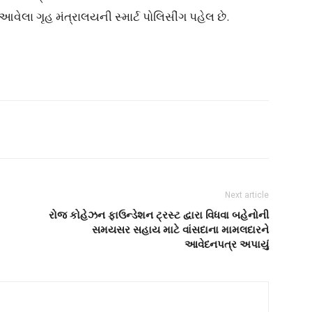
 આવેલા ગૃહ મંત્રાલયની સ્માર્ટ પોલિસીંગ પહેલ છે.
Next article
રોજ કોહેઝન ફાઉન્ડેશન ટ્રસ્ટ દ્વારા વિધવા બહેનોની
સમયસર સહાય માટે વાંસદાના મામલદારને
આવેદનપત્ર અપાયું