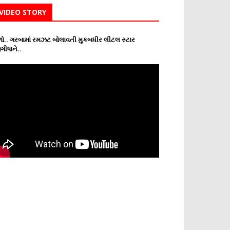
VIDEO STORY
ો.. ગરબામાં રમઝટ બોલાવતી મુકબધીર લીટલ સ્ટાર
ગીષાને..