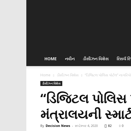
Decision
News
HOME
નવીન
ડીસીઝન વિશેસ
રિસર્ચ રિપ
Home
ડીસીઝન વિશેસ
“ડિજિટલ પોલિસ પોર્ટલ” નાગરિકોન
ડીસીઝન વિશેસ
“ડિજિટલ પોલિસ પ
મંત્રાલયની સ્માર
By
Decision News
-
સપ્ટેમ્બર 4, 2020
82
0