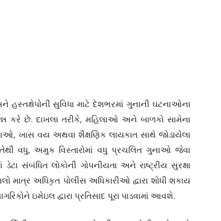
સ્તક્ષેપોની સુવિધા માટે દેશભરમાં ગુનાની ઘટનાઓના
્ન કરે છે. દાખલા તરીકે, મહિલાઓ અને બાળકો સામેના
નાઓ, ખાસ વય અથવા શૈક્ષણિક લાયકાત સાથે જોડાયેલા
ેથી વધુ, અમુક વિસ્તારોમાં વધુ પ્રચલિત ગુનાઓ જેવા
 ડેટા સંબંધિત લોકોની ગોપનીયતા અને રાષ્ટ્રીય સુરક્ષા
ાલો માત્ર અધિકૃત પોલીસ અધિકારીઓ દ્વારા શોધી શકાય
ગરિકોને ઇમેઇલ દ્વારા પ્રતિસાદ પૂરા પાડવામાં આવશે.