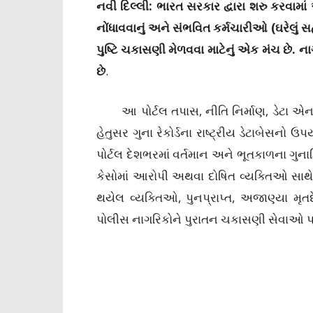
નવી દિલ્લી: ભારત સરકાર દ્વારા શરુ કરવામા
નોંધાવવાનું અને સંભવિત કર્મચારીઓ (ઘરેલું સ
પુષ્ટિ ચકાસણી મેળવવા માટેનું એક મંચ છે. ના
છે
.
આ પોર્ટલ તપાસ, નીતિ નિર્માણ, ડેટા એન
હેતુસર ગુના રેકોર્ડના રાષ્ટ્રીય ડેટાબેસન
પોર્ટલ દેશભરમાં વર્તમાન અને ભૂતકાળના ગુન
કેસોમાં આરોપી અથવા દોષિત વ્યક્તિઓ સાથે સ
થયેલ વ્યક્તિઓ, પુનપ્રાપ્ત, અજાણ્યા મૃતદ
પોલીસ નાગરિકોને પુરાતન ચકાસણી સેવાઓ પ