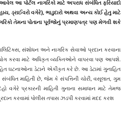
ં આવેલ આ પોર્ટલ નાગરિકો માટે અપરાધ સંબંધિત ફરિયાદો
હાય, ડ્રાઈવરો વગેરે), ભાડુદારો અથવા અન્ય કોઈ હેતુ માટે
ગરિકો તેમના પોતાના પૂર્વજોનું પ્રમાણપત્ર પણ મેળવી શકે
ાલિટિક્સ, સંશોધન અને નાગરિક સેવાઓ પ્રદાન કરવાના
ો ઉપયોગ કરવા માટે અધિકૃત વ્યક્તિઓને વાપરવા પણ આપશે.
ાહિત ઘટનાઓના ડેટાને એકીકૃત કરે છે. આ ડેટામાં ગુનાહિત
ંબંધિત માહિતી છે, જેમ કે સંપત્તિની ચોરી, વસૂલાત, ગુમ
ેહો વગેરે પ્રકારની માહિતી ગુનાના સમાધાન માટે તેમજ
્રદાન કરવામાં પોલીસ તપાસ ઝડપી કરવામાં મદદ કરશ