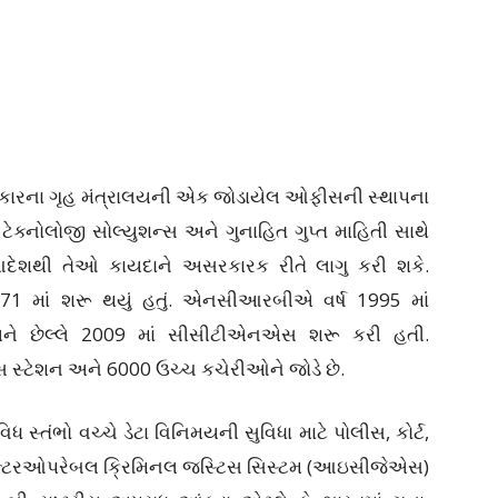
 સરકારના ગૃહ મંત્રાલયની એક જોડાયેલ ઓફીસની સ્થાપના
 ટેક્નોલોજી સોલ્યુશન્સ અને ગુનાહિત ગુપ્ત માહિતી સાથે
ેશથી તેઓ કાયદાને અસરકારક રીતે લાગુ કરી શકે.
1971 માં શરૂ થયું હતું. એનસીઆરબીએ વર્ષ 1995 માં
છેલ્લે 2009 માં સીસીટીએનએસ શરૂ કરી હતી.
્ટેશન અને 6000 ઉચ્ચ કચેરીઓને જોડે છે.
સ્તંભો વચ્ચે ડેટા વિનિમયની સુવિધા માટે પોલીસ, કોર્ટ,
ને ઇન્ટરઓપરેબલ ક્રિમિનલ જસ્ટિસ સિસ્ટમ (આઇસીજેએસ)