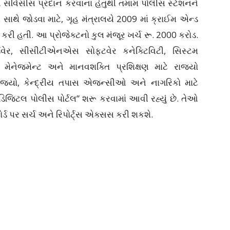
વિસીસ પ્રદાન કરવાના હેતુથી તમામ પોલીસ સ્ટેશનને
થે જોડવા માટે, ગૃહ મંત્રાલયે 2009 માં ક્રાઈમ એન્ડ
ા કરી હતી. આ પ્રોજેક્ટનો કુલ મંજૂર ખર્ચ રૂ. 2000 કરોડ.
ર્ડવેર, સીસીટીએનએસ સોફ્ટવેર કનેક્ટિવિટી, સિસ્ટમ
્ટ મેનેજમેન્ટ અને માનવશક્તિ પ્રશિક્ષણ માટે રાજ્યો
 છે. રાજ્યો, કેન્દ્રીય તપાસ એજન્સીઓ અને નાગરિકો માટે
ટલ “ડિજિટલ પોલીસ પોર્ટલ” શરૂ કરવામાં આવી રહ્યું છે. તેઓ
ોર્ડ પર સર્ચ અને રિપોર્ટ્સ એક્સસ કરી શકશે.