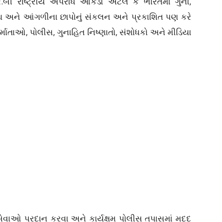
.બી રાષ્ટ્રીય અપરાધ આંકડા એટલે કે ભારતમાં ગુના,
ડા અને આંગળીના છાપોનું સંકલન અને પ્રકાશિત પણ કરે
ર્માતાઓ, પોલીસ, ગુનાહિત નિષ્ણાતો, સંશોધકો અને મીડિયા
ઓ પ્રદાન કરવા અને કાર્યક્ષમ પોલીસ તપાસમાં મદદ