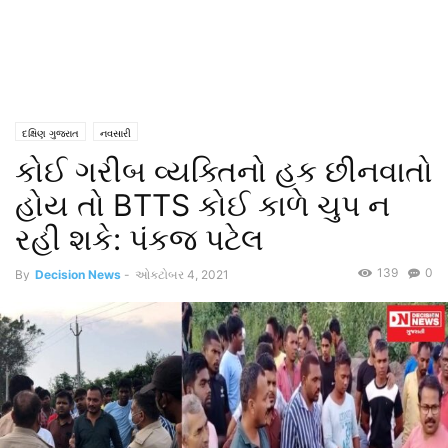
દક્ષિણ ગુજરાત
નવસારી
કોઈ ગરીબ વ્યક્તિનો હક છીનવાતો
હોય તો BTTS કોઈ કાળે ચુપ ન
રહી શકે: પંકજ પટેલ
139
0
By
Decision News
-
ઓક્ટોબર 4, 2021