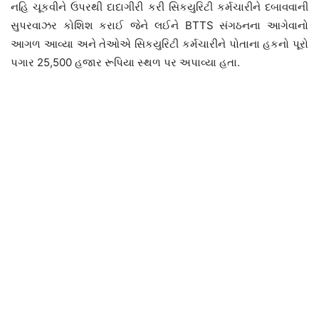
નહિ ચૂકવીને ઉપરથી દાદાગીરી કરી સિકયુરિટી કર્મચારીને દબાવવાની
સુપરવાઝર કોશિશ કરાઈ જેને લઈને BTTS સંગઠનના આગેવાનો
આગળ આવ્યા અને તેઓએ સિકયુરિટી કર્મચારીને પોતાના હકનો પૂરો
પગાર 25,500 હજાર રૂપિયા સ્થળ પર અપાવ્યા હતા.