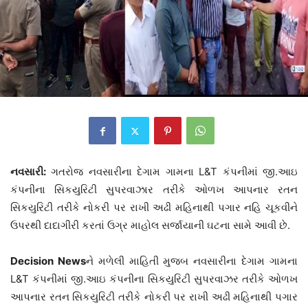
નવસારી:
ગતરોજ નવસારીના દેગામ ગામના L&T કંપનીમાં જી.આઇ
કંપનીના સિકયુરિટી સુપરવાઝાર તરીકે ઓળખ આપનાર રતન
સિકયુરિટી તરીકે નોકરી પર રાખી અઢી મહિનાથી પગાર નહિ ચૂકવીને
ઉપરથી દાદાગીરી કરતાં ઉગ્ર માહોલ સર્જાયાની ઘટના સામે આવી છે.
Decision News
ને મળેલી માહિતી મુજબ નવસારીના દેગામ ગામના
L&T કંપનીમાં જી.આઇ કંપનીના સિકયુરિટી સુપરવાઝર તરીકે ઓળખ
આપનાર રતન સિકયુરિટી તરીકે નોકરી પર રાખી અઢી મહિનાથી પગાર