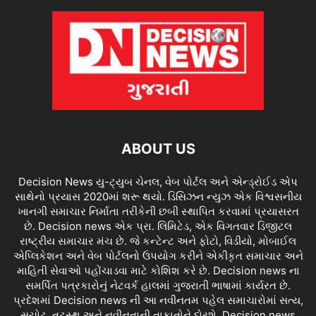
ABOUT US
Decision News યુ-ટ્યુબ ચેનલ, વેબ પોર્ટલ અને એન્ડ્રોઈડ એપ
સાથેનો પ્રયાસ 2020માં શરૂ થયો. ડિસિઝન ન્યુઝ એક વિશ્વસનીય
ખાનગી સમાચાર નિર્માતા તરીકેની છબી સ્થાપિત કરવામાં પ્રયાસરત
છે. Decision news એક પ્રા. લિમિટેડ, એક વિગતવાર ડિજીટલ
રાષ્ટ્રીય સમાચાર મંચ છે. જે કન્ટેન્ટ અને ફોટો, વિડીયો, મોબાઈલ
એપ્લિકેશન અને વેબ પોર્ટલનો ઉપયોગ કરીને એકીકૃત સમાચાર અને
માહિતી સેવાઓ પહોંચાડવા માટે કોશિશ કરે છે. Decision news ના
સમર્પિત પત્રકારોનું નેટવર્ક હાલમાં ગુજરાતી ભાષામાં કાર્યરત છે.
પ્રદેશમાં Decision news ની આ નવીનતમ પહેલ સમાચારોમાં સત્ય,
સચોટ, તટસ્થ અને નવીનતાની તાકાતોને દોરશે. Decision news