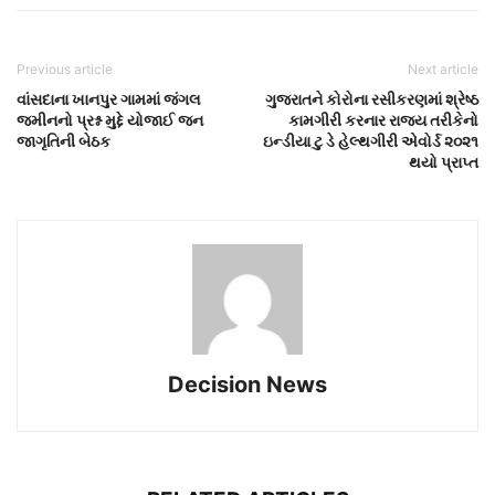
Previous article
Next article
વાંસદાના ખાનપુર ગામમાં જંગલ
ગુજરાતને કોરોના રસીકરણમાં શ્રેષ્ઠ
જમીનનો પ્રશ્ન મુદ્દે યોજાઈ જન
કામગીરી કરનાર રાજ્ય તરીકેનો
જાગૃતિની બેઠક
ઇન્ડીયા ટુ ડે હેલ્થગીરી એવોર્ડ ૨૦૨૧
થયો પ્રાપ્ત
Decision News