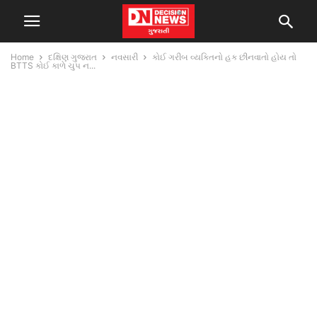
Home
દક્ષિણ ગુજરાત
નવસારી
કોઈ ગરીબ વ્યક્તિનો હક છીનવાતો હોય તો
BTTS કોઈ કાળે ચુપ ન...