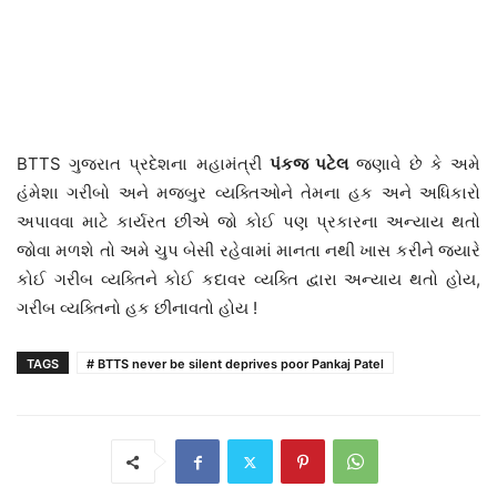
BTTS ગુજરાત પ્રદેશના મહામંત્રી
પંકજ પટેલ
જણાવે છે કે અમે
હંમેશા ગરીબો અને મજબુર વ્યક્તિઓને તેમના હક અને અધિકારો
અપાવવા માટે કાર્યરત છીએ જો કોઈ પણ પ્રકારના અન્યાય થતો
જોવા મળશે તો અમે ચુપ બેસી રહેવામાં માનતા નથી ખાસ કરીને જ્યારે
કોઈ ગરીબ વ્યક્તિને કોઈ કદાવર વ્યક્તિ દ્વારા અન્યાય થતો હોય,
ગરીબ વ્યક્તિનો હક છીનાવતો હોય !
TAGS
# BTTS never be silent deprives poor Pankaj Patel