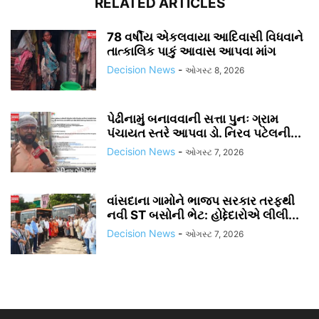
RELATED ARTICLES
78 વર્ષીય એકલવાયા આદિવાસી વિધવાને
તાત્કાલિક પાકું આવાસ આપવા માંગ
Decision News
-
ઓગસ્ટ 8, 2026
પેઢીનામું બનાવવાની સત્તા પુનઃ ગ્રામ
પંચાયત સ્તરે આપવા ડો. નિરવ પટેલની...
Decision News
-
ઓગસ્ટ 7, 2026
વાંસદાના ગામોને ભાજપ સરકાર તરફથી
નવી ST બસોની ભેટ: હોદ્દેદારોએ લીલી...
Decision News
-
ઓગસ્ટ 7, 2026