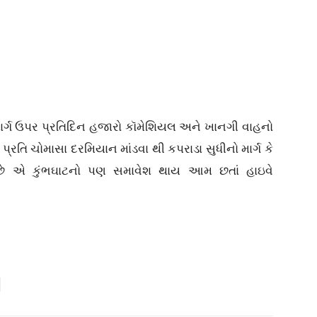
માર્ગ ઉપર પ્રતિદિન હજારો કૉમેશિયલ અને ખાનગી વાહનો
 પ્રતિ ચોમાસા દરમિયાન માંડવા થી કપરાડા સુધીનો માર્ગ કે
યા છે એ કુંભઘાટનો પણ સમાવેશ થાય આમ છતાં હાઇવે