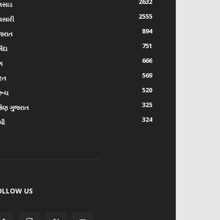
2632
લસાડ
2555
વસારી
894
જરાત
751
્મદા
666
ંગ
569
રત
520
રૂચ
325
્ષિણ ગુજરાત
324
પી
OLLOW US