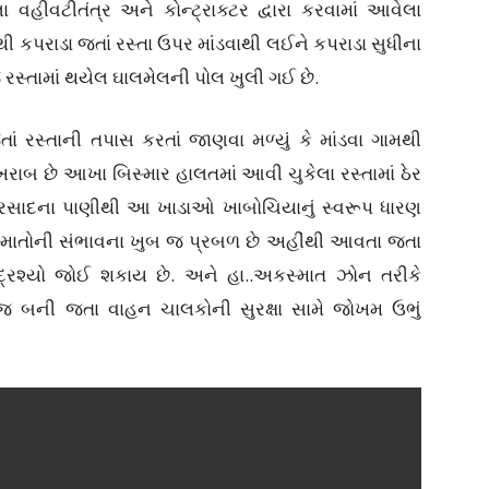
વહીવટીતંત્ર અને કોન્ટ્રાક્ટર દ્વારા કરવામાં આવેલા
ઢાથી કપરાડા જતાં રસ્તા ઉપર માંડવાથી લઈને કપરાડા સુધીના
જ રસ્તામાં થયેલ ઘાલમેલની પોલ ખુલી ગઈ છે.
ં રસ્તાની તપાસ કરતાં જાણવા મળ્યું કે માંડવા ગામથી
રાબ છે આખા બિસ્માર હાલતમાં આવી ચુકેલા રસ્તામાં ઠેર
વરસાદના પાણીથી આ ખાડાઓ ખાબોચિયાનું સ્વરૂપ ધારણ
કસ્માતોની સંભાવના ખુબ જ પ્રબળ છે અહીંથી આવતા જતા
દ્રશ્યો જોઈ શકાય છે. અને હા..અકસ્માત ઝોન તરીકે
 બની જતા વાહન ચાલકોની સુરક્ષા સામે જોખમ ઉભું