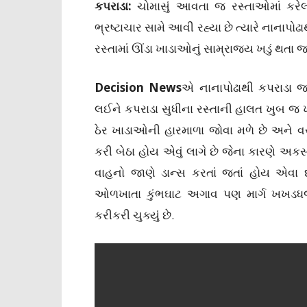
કપરાડા:
ચોમાસું આવતા જ રસ્તાઓમાં કરેલા 
ભ્રષ્ટાચાર સામે આવી રહ્યા છે ત્યારે નાનાપો
રસ્તામાં ઊંડા ખાડાઓનું સામ્રાજ્ય ખડું થતા 
Decision News
એ નાનાપોઢાથી કપરાડા જતા
લઈને કપરાડા સુધીના રસ્તાની હાલત ખુબ જ ખ
ઠેર ખાડાઓની હારમાળા જોવા મળે છે અને 
કરી બેઠા હોય એવું લાગે છે જેના કારણે અ
વાહનો જાણે ડાન્સ કરતાં જતાં હોય એવા 
ઓળખાતા કુંભઘાટ અગાવ પણ માર્ગ ખખડધજ
કરીકરી ચુક્યું છે.