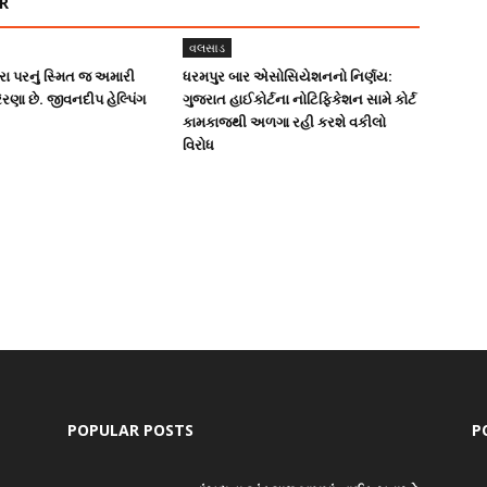
R
વલસાડ
ા પરનું સ્મિત જ અમારી
ધરમપુર બાર એસોસિયેશનનો નિર્ણય:
ેરણા છે. જીવનદીપ હેલ્પિંગ
ગુજરાત હાઈકોર્ટના નોટિફિકેશન સામે કોર્ટ
કામકાજથી અળગા રહી કરશે વકીલો
વિરોધ
POPULAR POSTS
P