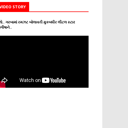
VIDEO STORY
ો.. ગરબામાં રમઝટ બોલાવતી મુકબધીર લીટલ સ્ટાર
ગીષાને..