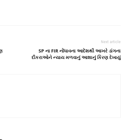
Next article
પણ
SP ના FIR નોંધાવના આદેશથી આખરે ડાંગના
દીકરાઓને ન્યાય મળવાનું આશાનું કિરણ દેખાયું