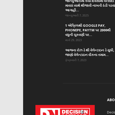
જાન્યુઆરીમાં કયા દિવસોમાં વરસાદી
માવઠાં સાથે થીજાવી નાખતી ઠંડી પડવ
આગાહી...
જાન્યુઆરી 7, 2025
1 એપ્રિલથી GOOGLE PAY,
PHONEPE, PAYTM પર 2000થી
વધુની ચુકવણી પર...
માર્ચ 29, 2023
આજના રોઝ ડે થી વેલેન્ટાઇન ડે સુધી,
જાણો વેલેન્ટાઇન વીકના તમામ...
ફેબ્રુવારી 7, 2023
ABO
Decis