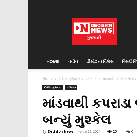
Decision
News
HOME
નવીન
ડીસીઝન વિશેસ
રિસર્ચ રિપ
Home
દક્ષિણ ગુજરાત
વલસાડ
માંડવાથી કપરાડા જતા રસ્
દક્ષિણ ગુજરાત
વલસાડ
માંડવાથી કપરાડા જ
બન્યું મુશ્કેલ
By
Decision News
-
જુલાઇ 28, 2021
234
0