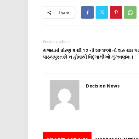
Share
Previous article
રાજ્યમાં ધોરણ 9 થી 12 ની શાળાઓ તો શરુ થઇ 
પાઠયપુસ્તકો ન હોવાથી વિદ્યાર્થીઓ મુંઝવણમાં !
Decision News