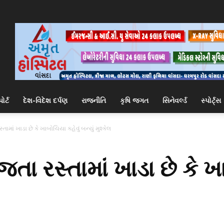
ોર્ટ
દેશ-વિદેશ દર્પણ
રાજનીતિ
કૃષિ જગત
સિનેવર્લ્ડ
સ્પોર્ટ્સ
તામાં ખાડા છે કે ખાબોચિયા કહેવું બન્યું મુશ્કેલ
તા રસ્તામાં ખાડા છે કે ખ