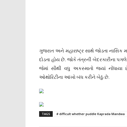
ગુજરાત અને મહારાષ્ટ્ર સાથે જોડતા નાસિક 
દોડતા હોય છે. જોકે તંત્રની બેદરકારીના પગલે
જેમાં સૌથી વધુ અકસ્માતો જ્યાં નોંધા
ઓથોરિટીના આંખો બંધ કરીને બેઠું છે.
TAGS
# difficult whether puddle Kaprada Mandwa