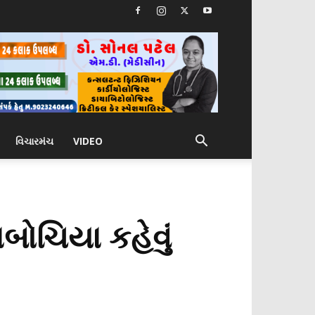
વિચારમંચ
VIDEO
ાબોચિયા કહેવું