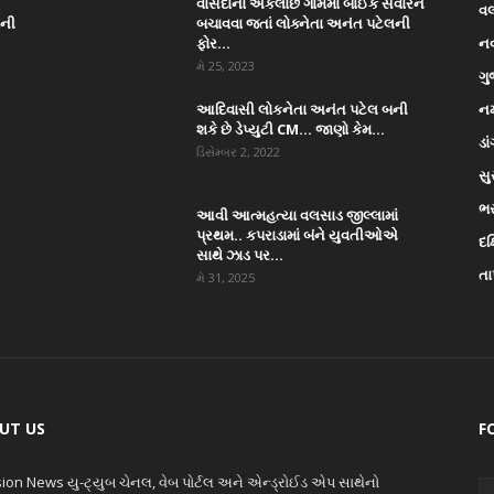
વાંસદાના અંકલાછ ગામમાં બાઈક સવારને
વ
ાની
બચાવવા જતાં લોક્નેતા અનંત પટેલની
ફોર...
ન
મે 25, 2023
ગુ
આદિવાસી લોકનેતા અનંત પટેલ બની
નર
શકે છે ડેપ્યુટી CM… જાણો કેમ...
ડા
ડિસેમ્બર 2, 2022
સુ
ભ
આવી આત્મહત્યા વલસાડ જીલ્લામાં
પ્રથમ.. કપરાડામાં બંને યુવતીઓએ
દક
સાથે ઝાડ પર...
તા
મે 31, 2025
UT US
F
ion News યુ-ટ્યુબ ચેનલ, વેબ પોર્ટલ અને એન્ડ્રોઈડ એપ સાથેનો