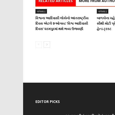
RELATED ARTICLES
MORE FROM AUTHO
વલસાડ
વલસાડ
વિશ્વના આદિવાસી લોકોનો આંતરાષ્ટ્રીય
બાળકોના ચહેર
દિવસ એટલે 9 ઓગસ્ટ ‘વિશ્વ આદિવાસી
સૌથી મોટી પ્ર
દિવસ’ ધરમપુરમાં થશે ભવ્ય ઉજવણી
હેન્ડ ટ્રસ્ટ
EDITOR PICKS