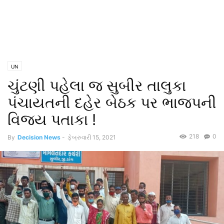
UN
ચુંટણી પહેલા જ સુબીર તાલુકા
પંચાયતની દહેર બેઠક પર ભાજપની
વિજય પતાકા !
218
0
By
Decision News
-
ફેબ્રુવારી 15, 2021