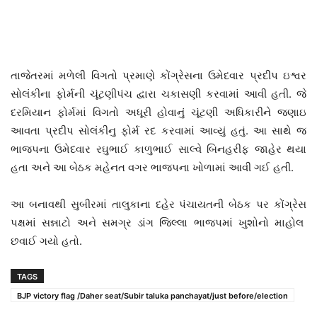
તાજેતરમાં મળેલી વિગતો પ્રમાણે કોંગ્રેસના ઉમેદવાર પ્રદીપ ઇશ્વર
સોલંકીના ફોર્મની ચૂંટણીપંચ દ્વારા ચકાસણી કરવામાં આવી હતી. જે
દરમિયાન ફોર્મમાં વિગતો અધૂરી હોવાનું ચૂંટણી અધિકારીને જણાઇ
આવતા પ્રદીપ સોલંકીનુ ફોર્મ રદ કરવામાં આવ્યું હતું. આ સાથે જ
ભાજપના ઉમેદવાર રઘુભાઈ કાળુભાઈ સાલ્વે બિનહરીફ જાહેર થયા
હતા અને આ બેઠક મહેનત વગર ભાજપના ખોળામાં આવી ગઈ હતી.
આ બનાવથી સુબીરમાં તાલુકાના દહેર પંચાયતની બેઠક પર કોંગ્રેસ
પક્ષમાં સન્નાટો અને સમગ્ર ડાંગ જિલ્લા ભાજપમાં ખુશોનો માહોલ
છવાઈ ગયો હતો.
TAGS
BJP victory flag /Daher seat/Subir taluka panchayat/just before/election