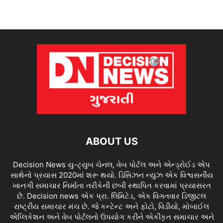
ABOUT US
Decision News યુ-ટ્યુબ ચેનલ, વેબ પોર્ટલ અને એન્ડ્રોઈડ એપ
સાથેનો પ્રયાસ 2020માં શરૂ થયો. ડિસિઝન ન્યુઝ એક વિશ્વસનીય
ખાનગી સમાચાર નિર્માતા તરીકેની છબી સ્થાપિત કરવામાં પ્રયાસરત
છે. Decision news એક પ્રા. લિમિટેડ, એક વિગતવાર ડિજીટલ
રાષ્ટ્રીય સમાચાર મંચ છે. જે કન્ટેન્ટ અને ફોટો, વિડીયો, મોબાઈલ
એપ્લિકેશન અને વેબ પોર્ટલનો ઉપયોગ કરીને એકીકૃત સમાચાર અને