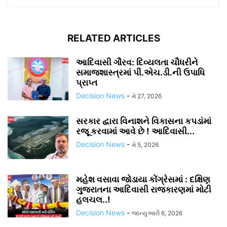
RELATED ARTICLES
આદિવાસી ગૌરવ: દિવ્યલતા ચૌધરીને
સમાજશાસ્ત્રમાં પી.એચ.ડી.ની ઉપાધિ
પ્રાપ્ત
Decision News
-
મે 27, 2026
સરકાર દ્વારા વિનાશને વિકાસના કપડાંમાં
રજૂ કરવામાં આવે છે ! આદિવાસી...
Decision News
-
મે 5, 2026
મહેશ વસાવા જોડાયા કોંગ્રેસમાં : દક્ષિણ
ગુજરાતના આદિવાસી રાજકારણમાં મોટી
હલચલ..!
Decision News
-
જાન્યુઆરી 6, 2026