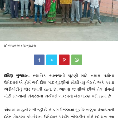
દિવ્યભાસ્કર ફોટોગ્રાફ્સ
દક્ષિણ ગુજરાત:
સ્થાનિક સ્વરાજની ચૂંટણી માટે તમામ પક્ષોના
ઉમેદવારોએ ફોર્મ ભરી દીધા બાદ ચૂંટણીમાં સૌથી વધુ બેઠકો અંકે કરવા
એડીચોંટીનું જોર લગાવી રહ્યા છે. આપણે જાણીએ છીએ તેમ ડાંગમાં
મોટી સંખ્યામાં કોંગ્રેસના કાર્યકરો ભાજપનો ખેસ ધારણ કરી રહ્યાં છે
એવામાં માહિતી મળી રહી છે કે ડાંગ જિલ્લામાં સુબીર તાલુકા પંચાયતની
દહેર બેઠકમાં કોંગ્રેસના ઉમેદવાર પ્રદીપ સોલંકીનું ફોર્મ રદ થતાં આ