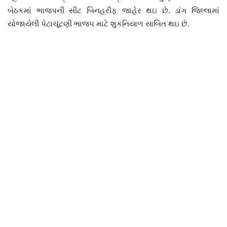
બેઠકમાં ભાજપની સીટ બિનહરીફ જાહેર થઇ છે. ડાંગ જિલ્લામાં
યોજાયેલી પેટાચૂંટણી ભાજપ માટે શુકનિયાળ સાબિત થઇ છે.