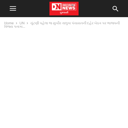
Home
UN
ચુંટણી પહેલા જ સુબીર તાલુકા પંચાયતની દહેર બેઠક પર ભાજપની
વિજય પતાકા...