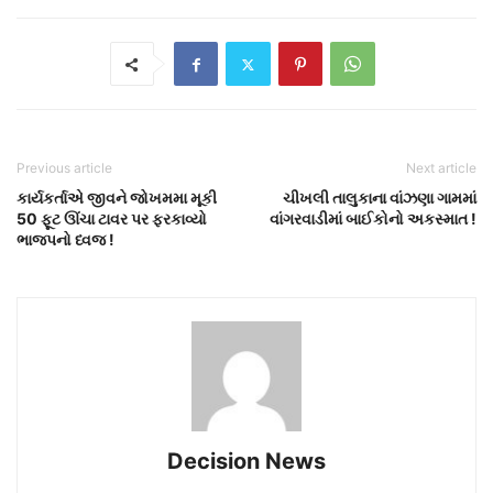
Previous article
Next article
કાર્યકર્તાએ જીવને જોખમમા મૂકી
ચીખલી તાલુકાના વાંઝણા ગામમાં
50 ફૂટ ઊંચા ટાવર પર ફરકાવ્યો
વાંગરવાડીમાં બાઈકોનો અકસ્માત !
ભાજપનો ધ્વજ !
Decision News