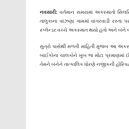
નવસારી:
વર્તમાન સમયમાં અકસ્માતો સિલસિલો
તાલુકાના વાંઝણા ગામમાં વાંગરવાડી રસ્તા 
સ્પ્લેન્ડર વચ્ચે અકસ્માત થયો હતો અને બંને
સુત્રો પાસેથી મળતી માહિતી મુજબ આ અકસ્
બાઈકોના ચાલકોને ખુબ જ મોટા પ્રમાણમાં
તેમને બંનેને તાત્કાલિક ધોરણે નજીકની હોસ્પ