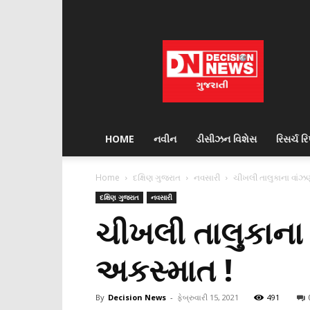
Decision
News
HOME
નવીન
ડીસીઝન વિશેસ
રિસર્ચ રિપ
Home
દક્ષિણ ગુજરાત
નવસારી
ચીખલી તાલુકાના વાંઝણ
દક્ષિણ ગુજરાત
નવસારી
ચીખલી તાલુકાના 
અકસ્માત !
By
Decision News
-
ફેબ્રુવારી 15, 2021
491