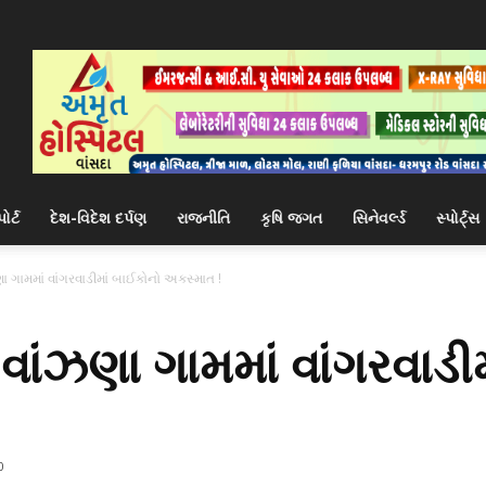
ોર્ટ
દેશ-વિદેશ દર્પણ
રાજનીતિ
કૃષિ જગત
સિનેવર્લ્ડ
સ્પોર્ટ્સ
ા ગામમાં વાંગરવાડીમાં બાઈકોનો અકસ્માત !
વાંઝણા ગામમાં વાંગરવાડી
0