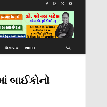
વિચારમંચ
VIDEO
માં બાઈકોનો