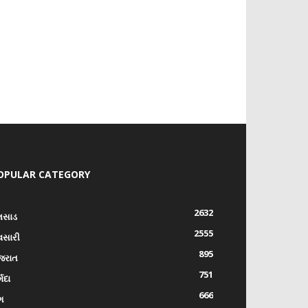
OPULAR CATEGORY
2632
લસાડ
2555
વસારી
895
જરાત
751
્મદા
666
ંગ