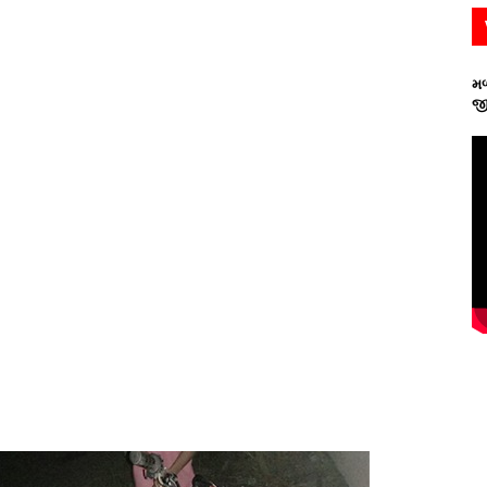
મળ
જી