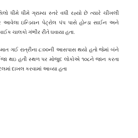
 ધીમે ધીમે ગ્રામ્ય સ્તરે વધી રહ્યો છે ત્યારે ચીખલી
પર આવેલા ઇન્ડિયન પેટ્રોલ પંપ પાસે હોન્ડા સાઈન અને
 બાઈક ચાલકો ગંભીર રીતે ઘવાયા હતા.
માત ગઈ રાત્રીના ૮:૦૦ની આસપાસ થયો હતો જેમાં બંને
 ઈજા થઇ હતી સ્થળ પર મોજુદ લોકોએ ૧૦૮ને જાન કરતા
િટલમાં દાખલ કરવામાં આવ્યા હતા