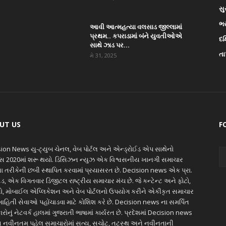
સુ
ભ
આવી આત્મહત્યા વલસાડ જીલ્લામાં
પ્રથમ.. કપરાડામાં બંને યુવતીઓએ
દક
સાથે ઝાડ પર...
તા
મે 31, 2025
UT US
F
ion News યુ-ટ્યુબ ચેનલ, વેબ પોર્ટલ અને એન્ડ્રોઈડ એપ સાથેનો
ાસ 2020માં શરૂ થયો. ડિસિઝન ન્યુઝ એક વિશ્વસનીય ખાનગી સમાચાર
ાતા તરીકેની છબી સ્થાપિત કરવામાં પ્રયાસરત છે. Decision news એક પ્રા.
ેડ, એક વિગતવાર ડિજીટલ રાષ્ટ્રીય સમાચાર મંચ છે. જે કન્ટેન્ટ અને ફોટો,
ો, મોબાઈલ એપ્લિકેશન અને વેબ પોર્ટલનો ઉપયોગ કરીને એકીકૃત સમાચાર
ાહિતી સેવાઓ પહોંચાડવા માટે કોશિશ કરે છે. Decision news ના સમર્પિત
ારોનું નેટવર્ક હાલમાં ગુજરાતી ભાષામાં કાર્યરત છે. પ્રદેશમાં Decision news
 નવીનતમ પહેલ સમાચારોમાં સત્ય, સચોટ, તટસ્થ અને નવીનતાની