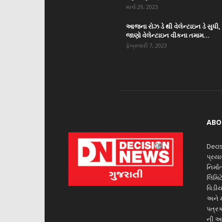
માર્ચ 29, 2023
આજના રોઝ ડે થી વેલેન્ટાઇન ડે સુધી,
જાણો વેલેન્ટાઇન વીકના તમામ...
ફેબ્રુવારી 7, 2023
ABO
Decis
પ્રય
નિર્મ
લિમિટ
વિડીય
અને મ
પત્રક
ની આ