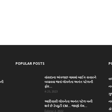
POPULAR POSTS
P
વાંસદાના અંકલાછ ગામમાં બાઈક સવારને
વ
ાની
બચાવવા જતાં લોક્નેતા અનંત પટેલની
ફોર...
ન
મે 25, 2023
ગુ
આદિવાસી લોકનેતા અનંત પટેલ બની
નર
શકે છે ડેપ્યુટી CM… જાણો કેમ...
ડા
ડિસેમ્બર 2, 2022