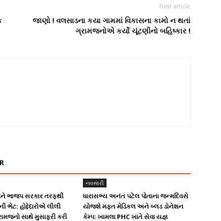
Next article
ક
જાણો ! વલસાડના કયા ગામમાં વિકાસના કામો ન થતાં
ગ્રામજનોએ કર્યો ચૂંટણીનો બહિષ્કાર !
R
નવસારી
મોને ભાજપ સરકાર તરફથી
ધારાસભ્ય અનંત પટેલ પોતાના જન્મદિવસે
 ભેટ: હોદ્દેદારોએ લીલી
યોજશે મફત મેડિકલ અને બ્લડ ડોનેશન
રામજનો સાથે મુસાફરી કરી
કેમ્પ: ખામલા PHC ખાતે સેવા યજ્ઞ