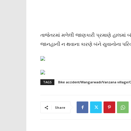
તાજેતરમાં મળેલી જાણકારી પ્રમાણે હાલમાં
જાનહાની ન થવાના કારણે બંને યુવાનોના પરિવ
TAGS
Bike accident/Wangarwadi/Vanzana village/Ch
Share