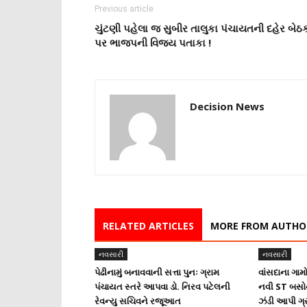
Previous article
ચુંટણી પહેલા જ સુબીર તાલુકા પંચાયતની દહેર બેઠ
પર ભાજપની વિજય પતાકા !
Decision News
RELATED ARTICLES
MORE FROM AUTHO
નવસારી
નવસારી
પેઢીનામું બનાવવાની સત્તા પુનઃ ગ્રામ
વાંસદાના ગા
પંચાયત સ્તરે આપવા ડો. નિરવ પટેલની
નવી ST બસોની
રેવન્યુ સચિવને રજૂઆત
ઝંડી આપી ગ્