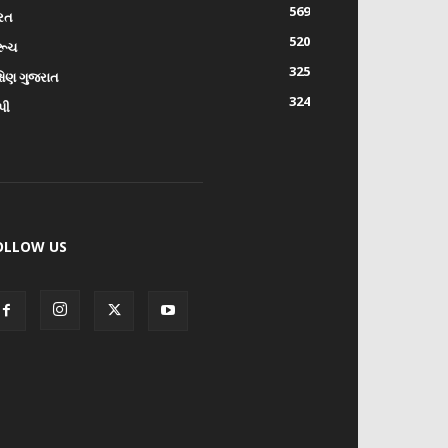
569
રત
520
રૂચ
325
્ષિણ ગુજરાત
324
પી
OLLOW US