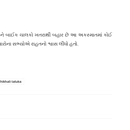
 બંને બાઈક ચાલકો ખતરાથી બહાર છે આ અકસ્માતમાં કોઈ
ારોના સભ્યોએ રાહતનો શ્વાસ લીધો હતો.
ikhali taluka