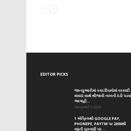
EDITOR PICKS
જાન્યુઆરીમાં કયા દિવસોમાં વરસાદી
માવઠાં સાથે થીજાવી નાખતી ઠંડી પડવ
આગાહી...
જાન્યુઆરી 7, 2025
1 એપ્રિલથી GOOGLE PAY,
PHONEPE, PAYTM પર 2000થી
વધુની ચુકવણી પર...