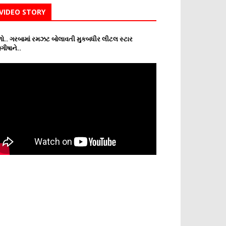
VIDEO STORY
ો.. ગરબામાં રમઝટ બોલાવતી મુકબધીર લીટલ સ્ટાર
ગીષાને..