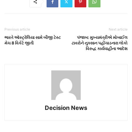
Previous article
Next article
ભારતે ઑસ્ટ્રેલિયા સામે બીજી ટેસ્ટ
પંજાબ: મુખ્યમંત્રીએ મોબાઈલ
મેચ 8 વિકેટે જીતી
ટાવરોને નુક્સાન પહોંચાડનારા લોકો
વિરુદ્ધ કાર્યવાહીના આદેશ
Decision News