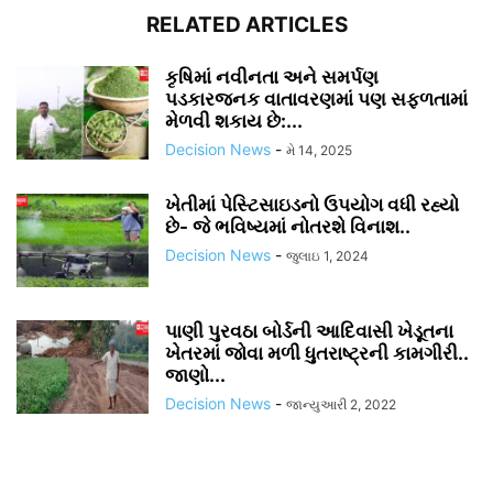
RELATED ARTICLES
કૃષિમાં નવીનતા અને સમર્પણ
પડકારજનક વાતાવરણમાં પણ સફળતામાં
મેળવી શકાય છે:...
Decision News
-
મે 14, 2025
ખેતીમાં પેસ્ટિસાઇડનો ઉપયોગ વધી રહ્યો
છે- જે ભવિષ્યમાં નોતરશે વિનાશ..
Decision News
-
જુલાઇ 1, 2024
પાણી પુરવઠા બોર્ડની આદિવાસી ખેડૂતના
ખેતરમાં જોવા મળી ધુતરાષ્ટ્રની કામગીરી..
જાણો...
Decision News
-
જાન્યુઆરી 2, 2022