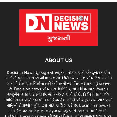
ABOUT US
Decision News યુ-ટ્યુબ ચેનલ, વેબ પોર્ટલ અને એન્ડ્રોઈડ એપ
સાથેનો પ્રયાસ 2020માં શરૂ થયો. ડિસિઝન ન્યુઝ એક વિશ્વસનીય
ખાનગી સમાચાર નિર્માતા તરીકેની છબી સ્થાપિત કરવામાં પ્રયાસરત
છે. Decision news એક પ્રા. લિમિટેડ, એક વિગતવાર ડિજીટલ
રાષ્ટ્રીય સમાચાર મંચ છે. જે કન્ટેન્ટ અને ફોટો, વિડીયો, મોબાઈલ
એપ્લિકેશન અને વેબ પોર્ટલનો ઉપયોગ કરીને એકીકૃત સમાચાર અને
માહિતી સેવાઓ પહોંચાડવા માટે કોશિશ કરે છે. Decision news ના
સમર્પિત પત્રકારોનું નેટવર્ક હાલમાં ગુજરાતી ભાષામાં કાર્યરત છે.
પ્રદેશમાં Decision news ની આ નવીનતમ પહેલ સમાચારોમાં સત્ય,