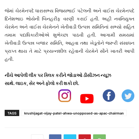
જેમાં ચેરમેનપદે ધારાસભ્ય વિજયભાઈ પટેલની અને વાઈસ ચેરમેનપદે
દિનેશભાઇ ભોયેની બિનહરીફ વરણી કરાઈ હતી. અહી નવનિયુક્ત
ચેરમેન અને વાઈસ ચેરમેનને ખેતીવાડી ઉત્પન્ન સમિતિનાં સભ્યો સહિત
તમામ પદાધિકારીઓએ શુભેચ્છા પાઠવી હતી. આગામી સમયમાં
ખેતીવાડી ઉત્પન્ન બજાર સમિતિ, આહવા તથા ખેડૂતોને જરૂરી સંસાધન
પ્રાપ્ત થાય તે માટે પ્રયત્નશીલ રહેવાની ચેરમેને સૌને ખાતરી આપી
હતી.
નીચે આપેલી લીંક પર ક્લિક કરીને જોડાઓ ડીસીઝન ન્યૂઝ
સાથે.
લાઇક, સેર અને ફોલો કરી શકો છો.
TAGS
krushijagat-vijay-patel-ahwa-unopposed-as-apac-chairman