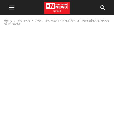
Home
કૃષિ જગત
વિજય પટેલ આહવા ખેતીવાડી ઉત્પન્ન બજાર સમિતિના ચેરમેન
પદે બિનહરીફ