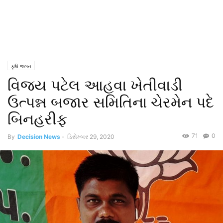
કૃષિ જગત
વિજય પટેલ આહવા ખેતીવાડી
ઉત્પન્ન બજાર સમિતિના ચેરમેન પદે
બિનહરીફ
71
0
By
Decision News
-
ડિસેમ્બર 29, 2020