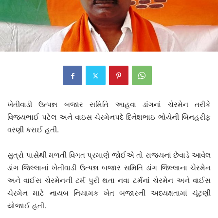
ખેતીવાડી ઉત્પન્ન બજાર સમિતિ આહવા ડાંગનાં ચેરમેન તરીકે
વિજયભાઈ પટેલ અને વાઇસ ચેરમેનપદે દિનેશભાઇ ભોયેની બિનહરીફ
વરણી કરાઈ હતી.
સુત્રો પાસેથી મળતી વિગત પ્રમાણે જોઈએ તો રાજ્યનાં છેવાડે આવેલ
ડાંગ જિલ્લાનાં ખેતીવાડી ઉત્પન્ન બજાર સમિતિ ડાંગ જિલ્લાના ચેરમેન
અને વાઈસ ચેરમેનની ટર્મ પુરી થતા નવા ટર્મનાં ચેરમેન અને વાઈસ
ચેરમેન માટે નાયબ નિયામક ખેત બજારની અધ્યક્ષતામાં ચૂંટણી
યોજાઈ હતી.