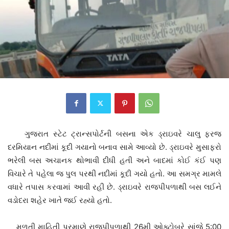
ગુજરાત સ્ટેટ ટ્રાન્સપોર્ટની બસના એક ડ્રાઇવરે ચાલુ ફરજ
દરમિયાન નદીમાં કૂદી ગયાનો બનાવ સામે આવ્યો છે. ડ્રાઇવરે મુસાફરો
ભરેલી બસ અચાનક થોભાવી દીધી હતી અને બાદમાં કોઈ કંઈ પણ
વિચારે તે પહેલા જ પુલ પરથી નદીમાં કૂદી ગયો હતો. આ સમગ્ર મામલે
વધારે તપાસ કરવામાં આવી રહી છે. ડ્રાઇવરે રાજપીપળાથી બસ લઈને
વડોદરા શહેર ખાતે જઈ રહ્યો હતો.
મળતી માહિતી પ્રમાણે રાજપીપળાથી 26મી ઓક્ટોબરે સાંજે 5:00