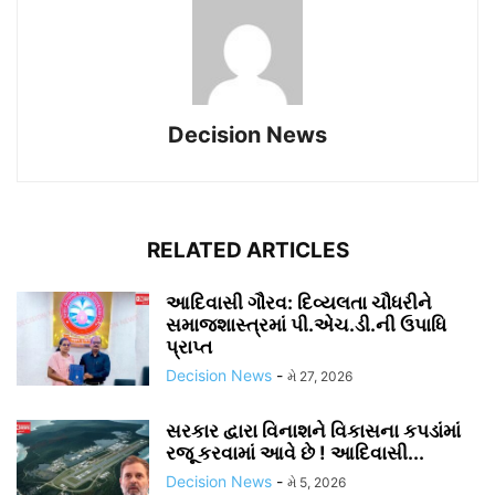
Decision News
RELATED ARTICLES
આદિવાસી ગૌરવ: દિવ્યલતા ચૌધરીને
સમાજશાસ્ત્રમાં પી.એચ.ડી.ની ઉપાધિ
પ્રાપ્ત
Decision News
-
મે 27, 2026
સરકાર દ્વારા વિનાશને વિકાસના કપડાંમાં
રજૂ કરવામાં આવે છે ! આદિવાસી...
Decision News
-
મે 5, 2026