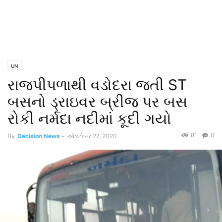
UN
રાજપીપળાથી વડોદરા જતી ST
બસનો ડ્રાઇવર બ્રીજ પર બસ
રોકી નર્મદા નદીમાં કૂદી ગયો
81
0
By
Decision News
-
ઓક્ટોબર 27, 2020