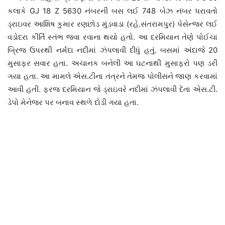
કલાકે GJ 18 Z 5630 નંબરની બસ લઈ 748 બેઝ નંબર ધરાવતો
ડ્રાઇવર આશિષ કુમાર રણછોડ મુંડવાડા (રહે.સંતરામપુર) પેસેન્જર લઈ
વડોદરા કીર્તિ સ્તંભ જવા રવાના થયો હતો. આ દરમિયાન તેણે પોઈચા
બ્રિજ ઉપરથી નર્મદા નદીમાં ઝંપલાવી દીધું હતું. બસમાં અંદાજે 20
મુસાફર સવાર હતા. અચાનક બનેલી આ ઘટનાથી મુસાફરો પણ ડરી
ગયા હતા. આ મામલે એસ.ટીના તંત્રને તેમજ પોલીસને જાણ કરવામાં
આવી હતી. ફરજ દરમિયાન જે ડ્રાઇવરે નદીમાં ઝંપલાવી દેતા એસ.ટી.
ડેપો મેનેજર પર બનાવ સ્થળે દોડી ગયા હતા.