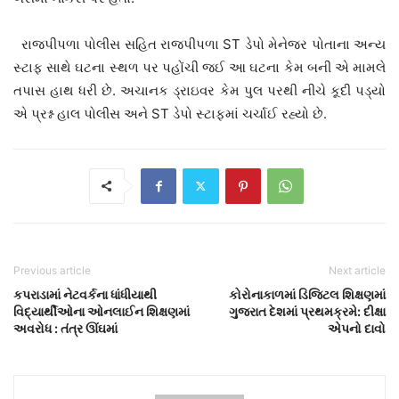
રાજપીપળા પોલીસ સહિત રાજપીપળા ST ડેપો મેનેજર પોતાના અન્ય
સ્ટાફ સાથે ઘટના સ્થળ પર પહોંચી જઈ આ ઘટના કેમ બની એ મામલે
તપાસ હાથ ધરી છે. અચાનક ડ્રાઇવર કેમ પુલ પરથી નીચે કૂદી પડ્યો
એ પ્રશ્ન હાલ પોલીસ અને ST ડેપો સ્ટાફમાં ચર્ચાઈ રહ્યો છે.
Previous article
Next article
કપરાડામાં નેટવર્કના ધાંધીયાથી
કોરોનાકાળમાં ડિજિટલ શિક્ષણમાં
વિદ્યાર્થીઓના ઓનલાઈન શિક્ષણમાં
ગુજરાત દેશમાં પ્રથમક્રમે: દીક્ષા
અવરોધ : તંત્ર ઊંઘમાં
એપનો દાવો