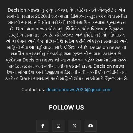
Decision News યુ-ટ્યુબ ચેનલ, વેબ પોર્ટલ અને એન્ડ્રોઈડ એપ
સાથેનો પ્રયાસ 2020માં શરૂ થયો. ડિસિઝન ન્યુઝ એક વિશ્વસનીય
ખાનગી સમાચાર નિર્માતા તરીકેની છબી સ્થાપિત કરવામાં પ્રયાસરત
છે. Decision news એક પ્રા. લિમિટેડ, એક વિગતવાર ડિજીટલ
રાષ્ટ્રીય સમાચાર મંચ છે. જે કન્ટેન્ટ અને ફોટો, વિડીયો, મોબાઈલ
એપ્લિકેશન અને વેબ પોર્ટલનો ઉપયોગ કરીને એકીકૃત સમાચાર અને
માહિતી સેવાઓ પહોંચાડવા માટે કોશિશ કરે છે. Decision news ના
સમર્પિત પત્રકારોનું નેટવર્ક હાલમાં ગુજરાતી ભાષામાં કાર્યરત છે.
પ્રદેશમાં Decision news ની આ નવીનતમ પહેલ સમાચારોમાં સત્ય,
સચોટ, તટસ્થ અને નવીનતાની તાકાતોને દોરશે. Decision news
દેશના મોબાઈલ અને ડિજીટલ મીડિયાની નવી તકનીકોને જોડીને નવા
કન્ટેન્ટ વિશ્વમાં સમાચારો અને માહિતી શોધનારાઓ માટે બ્રિજ બનશે.
Contact us:
decisionnews2020@gmail.com
FOLLOW US