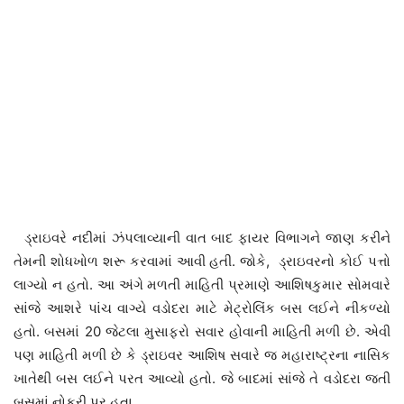
ડ્રાઇવરે નદીમાં ઝંપલાવ્યાની વાત બાદ ફાયર વિભાગને જાણ કરીને
તેમની શોધખોળ શરૂ કરવામાં આવી હતી. જોકે, ડ્રાઇવરનો કોઈ પત્તો
લાગ્યો ન હતો. આ અંગે મળતી માહિતી પ્રમાણે આશિષકુમાર સોમવારે
સાંજે આશરે પાંચ વાગ્યે વડોદરા માટે મેટ્રોલિંક બસ લઈને નીકળ્યો
હતો. બસમાં 20 જેટલા મુસાફરો સવાર હોવાની માહિતી મળી છે. એવી
પણ માહિતી મળી છે કે ડ્રાઇવર આશિષ સવારે જ મહારાષ્ટ્રના નાસિક
ખાતેથી બસ લઈને પરત આવ્યો હતો. જે બાદમાં સાંજે તે વડોદરા જતી
બસમાં નોકરી પર હતા.