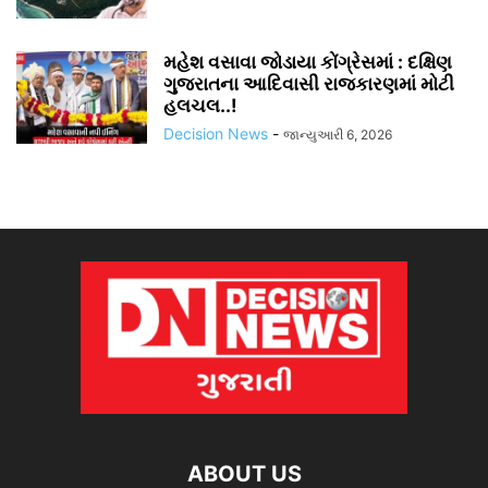
મહેશ વસાવા જોડાયા કોંગ્રેસમાં : દક્ષિણ
ગુજરાતના આદિવાસી રાજકારણમાં મોટી
હલચલ..!
Decision News
-
જાન્યુઆરી 6, 2026
ABOUT US