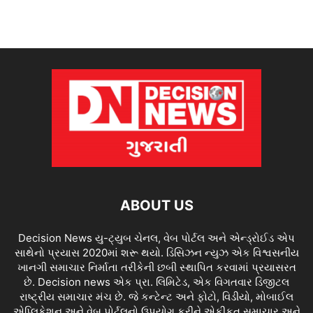
ABOUT US
Decision News યુ-ટ્યુબ ચેનલ, વેબ પોર્ટલ અને એન્ડ્રોઈડ એપ
સાથેનો પ્રયાસ 2020માં શરૂ થયો. ડિસિઝન ન્યુઝ એક વિશ્વસનીય
ખાનગી સમાચાર નિર્માતા તરીકેની છબી સ્થાપિત કરવામાં પ્રયાસરત
છે. Decision news એક પ્રા. લિમિટેડ, એક વિગતવાર ડિજીટલ
રાષ્ટ્રીય સમાચાર મંચ છે. જે કન્ટેન્ટ અને ફોટો, વિડીયો, મોબાઈલ
એપ્લિકેશન અને વેબ પોર્ટલનો ઉપયોગ કરીને એકીકૃત સમાચાર અને