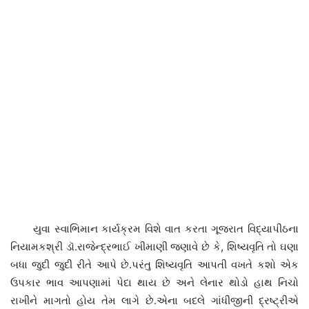
યુવા સ્વાભિમાન કાર્યક્રમ વિશે વાત કરતા ગૂજરાત વિદ્યાપીઠના
નિયામકશ્રી ડૉ.રાજેન્દ્રભાઈ ખીમાણી જણાવે છે કે, શિષ્યવૃતિ તો ઘણા
બધા જુદી જુદી રીતે આપે છે.પરંતુ શિષ્યવૃતિ આપતી વખતે કશો એક
ઉપકાર ભાવ આપણામાં પેદા થાય છે અને લેનાર થોડો હાથ નિચો
રાખીને માગતો હોય તેમ લાગે છે.એના બદલે ગાંધીજીની દ્રષ્ટ્રીએ