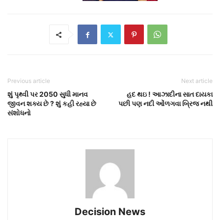
Previous article
Next article
શું પૃથ્વી પર 2050 સુધી માનવ
હદ થઇ ! આઝાદીના સાત દાયકા
જીવન શક્ય છે ? શું કહી રહ્યા છે
પછી પણ નદી ઓંળગવા બ્રિજ નથી
સંશોધનો
Decision News