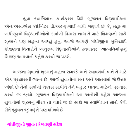
યુવા સ્વાભિમાન કાર્યક્રમ વિશે ગૂજરાત વિદ્યાપીઠના
એન.એસ.એસ કોર્ડિનેટર ડૉ.અરૂણભાઈ ગાંધી જણાવે છે કે, મહાત્મા
ગાંધીજીએ વિદ્યાર્થીઓનો સર્વાગી વિકાસ થાય તે માટે શિક્ષણની સાથે
શ્રમને પણ મહત્વ આપ્યું હતું. આજે આપણે ગાંધીજીના બુનિયાદી
શિક્ષણના વિચારોને અનુરૂપ વિદ્યાર્થીઓને સ્વઘડતર, આત્મનિર્માણનું
શિક્ષણ આપવાની પહેલ કરવી જ પડશે.
આજના યુવાનો શ્રમનું મહત્વ સમજે અને સ્વાવલંબી બને તે માટે
એક પ્રયાસની જરૂર છે. આજે યુવાનોના મન અને આત્મામાં જે ઉત્તમ
અંશો છે તેનો સર્વાંગી વિકાસ સાધીને તેને બહાર લાવવા માટેનો પ્રયાસ
કરવો જ રહ્યો. ગૂજરાત વિદ્યાપીઠની આ અનોખી પહેલ આજના
યુવાનોમાં શ્રમનું ગૌરવ તો વધારે જ છે સાથે જ સ્વાભિમાન સાથે કેવી
રીતે જીવન જીવવું તે પણ શીખવે છે.
ગાંધીજીનો જીવન કેળવણી સંદેશ