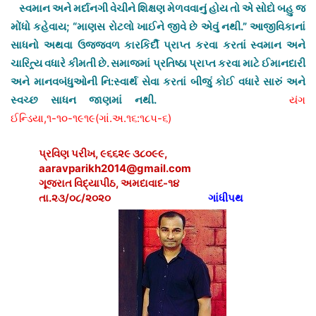
સ્વમાન અને મર્દાનગી વેચીને શિક્ષણ મેળવવાનું હોય તો એ સોદો બહુ જ
મોંધો કહેવાય; “માણસ રોટલો ખાઈને જીવે છે એવું નથી.” આજીવિકાનાં
સાધનો અથવા ઉજ્જવળ કારકિર્દી પ્રાપ્ત કરવા કરતાં સ્વમાન અને
ચારિત્ર્ય વધારે કીમતી છે. સમાજમાં પ્રતિષ્ઠા પ્રાપ્ત કરવા માટે ઈમાનદારી
અને માનવબંધુઓની નિ:સ્વાર્થ સેવા કરતાં બીજું કોઈ વધારે સારું અને
સ્વચ્છ સાધન જાણમાં નથી.
યંગ
ઈન્ડિયા,૧-૧૦-૧૯૧૯(ગાં.અ.૧૬:૧૮૫-૬)
પ્રવિણ પરીખ, ૯૬૬૨૯ ૩૮૦૯૯,
aaravparikh2014@gmail.com
ગૂજરાત વિદ્યાપીઠ, અમદાવાદ-૧૪
તા.૨૩/૦૮/૨૦૨૦
ગાંધીપથ