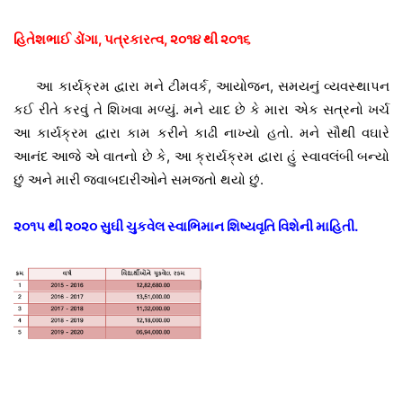
હિતેશભાઈ ડોંગા, પત્રકારત્વ, ૨૦૧૪ થી ૨૦૧૬
આ કાર્યક્રમ દ્વારા મને ટીમવર્ક, આયોજન, સમયનું વ્યવસ્થાપન
કઈ રીતે કરવું તે શિખવા મળ્યું. મને યાદ છે કે મારા એક સત્રનો ખર્ચ
આ કાર્યક્રમ દ્વારા કામ કરીને કાઢી નાખ્યો હતો. મને સૌથી વઘારે
આનંદ આજે એ વાતનો છે કે, આ ક્રાર્યક્રમ દ્વારા હું સ્વાવલંબી બન્યો
છું અને મારી જવાબદારીઓને સમજતો થયો છું.
૨૦૧૫ થી ૨૦૨૦ સુઘી ચુકવેલ સ્વાભિમાન શિષ્યવૃતિ વિશેની માહિતી.