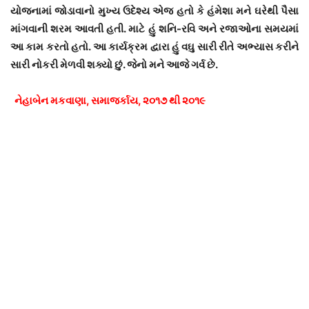
યોજનામાં જોડાવાનો મુખ્ય ઉદેશ્ય એજ હતો કે હંમેશા મને ઘરેથી પૈસા
માંગવાની શરમ આવતી હતી. માટે હું શનિ-રવિ અને રજાઓના સમયમાં
આ કામ કરતો હતો. આ કાર્યક્રમ દ્વારા હું વઘુ સારી રીતે અભ્યાસ કરીને
સારી નોકરી મેળવી શક્યો છું. જેનો મને આજે ગર્વ છે.
નેહાબેન મકવાણા, સમાજર્કાય, ૨૦૧૭ થી ૨૦૧૯