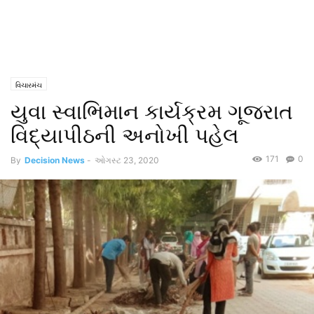
વિચારમંચ
યુવા સ્વાભિમાન કાર્યક્રમ ગૂજરાત
વિદ્યાપીઠની અનોખી પહેલ
171
0
By
Decision News
-
ઓગસ્ટ 23, 2020