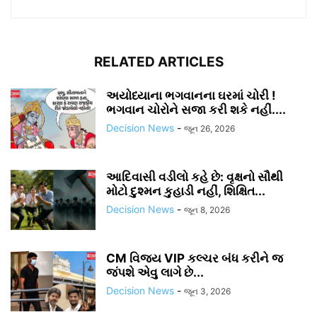
RELATED ARTICLES
અયોધ્યાના ભગવાનના ઘરમાં ચોરી !
ભગવાન ચોરોને સજા કરી શકે નહીં....
Decision News
-
જૂન 26, 2026
આદિવાસી વડીલો કહે છે: વૃક્ષનો સૌથી
મોટો દુશ્મન કુહાડી નહીં, શિક્ષિત...
Decision News
-
જૂન 8, 2026
CM વિજય VIP કલ્ચર બંધ કરીને જ
જંપશે એવુ લાગે છે...
Decision News
-
જૂન 3, 2026