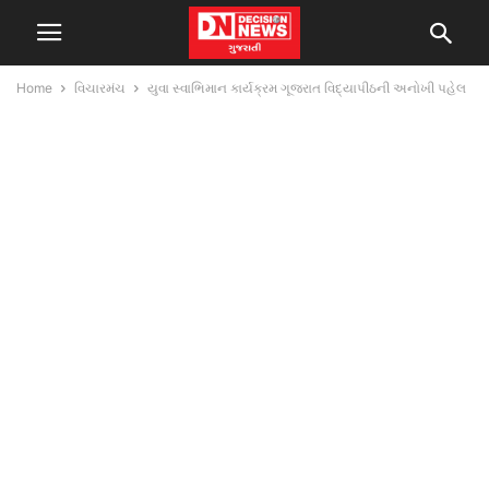
Home
વિચારમંચ
યુવા સ્વાભિમાન કાર્યક્રમ ગૂજરાત વિદ્યાપીઠની અનોખી પહેલ