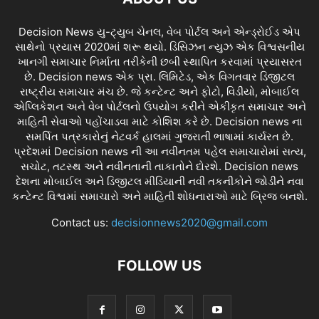
Decision News યુ-ટ્યુબ ચેનલ, વેબ પોર્ટલ અને એન્ડ્રોઈડ એપ
સાથેનો પ્રયાસ 2020માં શરૂ થયો. ડિસિઝન ન્યુઝ એક વિશ્વસનીય
ખાનગી સમાચાર નિર્માતા તરીકેની છબી સ્થાપિત કરવામાં પ્રયાસરત
છે. Decision news એક પ્રા. લિમિટેડ, એક વિગતવાર ડિજીટલ
રાષ્ટ્રીય સમાચાર મંચ છે. જે કન્ટેન્ટ અને ફોટો, વિડીયો, મોબાઈલ
એપ્લિકેશન અને વેબ પોર્ટલનો ઉપયોગ કરીને એકીકૃત સમાચાર અને
માહિતી સેવાઓ પહોંચાડવા માટે કોશિશ કરે છે. Decision news ના
સમર્પિત પત્રકારોનું નેટવર્ક હાલમાં ગુજરાતી ભાષામાં કાર્યરત છે.
પ્રદેશમાં Decision news ની આ નવીનતમ પહેલ સમાચારોમાં સત્ય,
સચોટ, તટસ્થ અને નવીનતાની તાકાતોને દોરશે. Decision news
દેશના મોબાઈલ અને ડિજીટલ મીડિયાની નવી તકનીકોને જોડીને નવા
કન્ટેન્ટ વિશ્વમાં સમાચારો અને માહિતી શોધનારાઓ માટે બ્રિજ બનશે.
Contact us:
decisionnews2020@gmail.com
FOLLOW US