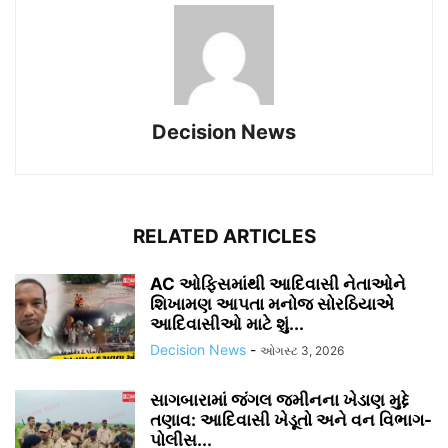
Decision News
RELATED ARTICLES
AC ઓફિસમાંથી આદિવાસી નેતાઓને
શિખામણ આપતા મનોજ સોરઠિયાએ
આદિવાસીઓ માટે શું...
Decision News
-
ઓગસ્ટ 3, 2026
સાગબારામાં જંગલ જમીનના ખેડાણ મુદ્દે
તણાવ: આદિવાસી ખેડૂતો અને વન વિભાગ-
પોલીસ...