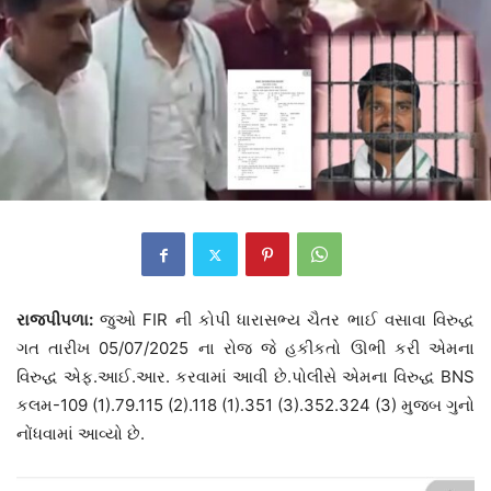
રાજપીપળા:
જુઓ FIR ની કોપી ધારાસભ્ય ચૈતર ભાઈ વસાવા વિરુદ્ધ
ગત તારીખ 05/07/2025 ના રોજ જે હકીકતો ઊભી કરી એમના
વિરુદ્ધ એફ.આઈ.આર. કરવામાં આવી છે.પોલીસે એમના વિરુદ્ધ BNS
કલમ-109 (1).79.115 (2).118 (1).351 (3).352.324 (3) મુજબ ગુનો
નોંધવામાં આવ્યો છે.