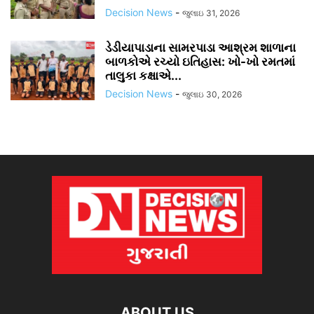
Decision News
-
જુલાઇ 31, 2026
ડેડીયાપાડાના સામરપાડા આશ્રમ શાળાના
બાળકોએ રચ્યો ઇતિહાસ: ખો-ખો રમતમાં
તાલુકા કક્ષાએ...
Decision News
-
જુલાઇ 30, 2026
ABOUT US