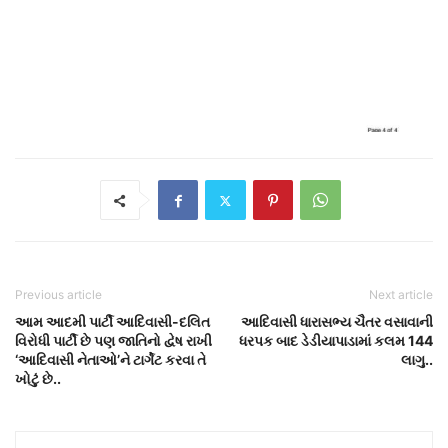
Previous article
Next article
આમ આદમી પાર્ટી આદિવાસી-દલિત
આદિવાસી ધારાસભ્ય ચૈતર વસાવાની
વિરોધી પાર્ટી છે પણ જાતિનો દ્વેષ રાખી
ધરપક બાદ ડેડીયાપાડામાં કલમ 144
‘આદિવાસી નેતાઓ’ને ટાર્ગેટ કરવા તે
લાગુ..
ખોટું છે..