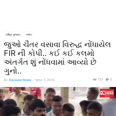
દક્ષિણ ગુજરાત
નર્મદા
જુઓ ચૈતર વસાવા વિરુદ્ધ નોંધાયેલ
FIR ની કોપી.. કઈ કઈ કલમો
અંતર્ગત શું નોંધવામાં આવ્યો છે
ગુનો..
781
0
By
Decision News
-
જુલાઇ 7, 2025