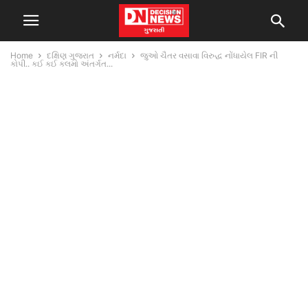
Home
દક્ષિણ ગુજરાત
નર્મદા
જુઓ ચૈતર વસાવા વિરુદ્ધ નોંધાયેલ FIR ની
કોપી.. કઈ કઈ કલમો અંતર્ગત...