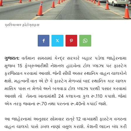
પ્રતિકાત્મક ફોટોગ્રાફ્સ
ગુજરાત:
વર્તમાન સમયમાં કેન્દ્ર સરકારે બહાર પડેલા જાહેરનામા
મુજબ 15 ફેબ્રુઆરીથી નેશનલ હાઇવેના ટોલ પ્લાઝા પર ફાસ્ટેગ
ફરજિયાત કરવામાં આવશે. જેની સીધી અસર સ્થાનિક વાહન ચાલકોને
થશે. મહત્વની વાત એ છે કે ફાસ્ટેગ મેળવ્યાં બાદ સ્થાનિક કાર ચાલક
માસિક પાસ ન મેળવે અને બગવાડા ટોલ પ્લાઝા પરથી પસાર કરવામાં
આવશે તો તેમના ખાતામાંથી 24 કલાકના કુલ રૂ.110 કપાશે. જેમાં
એક તરફ જવાના રૂ.70 તથા પરતના રૂ.40નો કપાઈ જશે.
આ જાહેરનામાં અનુસાર સોમવાર રાત્રે 12 વાગ્યાથી ફાસ્ટેગ વગરના
વાહન ચાલકો પાસે ડબલ નાણાં વસુલ કરાશે. કેશની લાઇન બંધ કરી