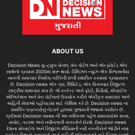
ABOUT US
Decision News યુ-ટ્યુબ ચેનલ, વેબ પોર્ટલ અને એન્ડ્રોઈડ એપ
સાથેનો પ્રયાસ 2020માં શરૂ થયો. ડિસિઝન ન્યુઝ એક વિશ્વસનીય
ખાનગી સમાચાર નિર્માતા તરીકેની છબી સ્થાપિત કરવામાં પ્રયાસરત
છે. Decision news એક પ્રા. લિમિટેડ, એક વિગતવાર ડિજીટલ
રાષ્ટ્રીય સમાચાર મંચ છે. જે કન્ટેન્ટ અને ફોટો, વિડીયો, મોબાઈલ
એપ્લિકેશન અને વેબ પોર્ટલનો ઉપયોગ કરીને એકીકૃત સમાચાર અને
માહિતી સેવાઓ પહોંચાડવા માટે કોશિશ કરે છે. Decision news ના
સમર્પિત પત્રકારોનું નેટવર્ક હાલમાં ગુજરાતી ભાષામાં કાર્યરત છે.
પ્રદેશમાં Decision news ની આ નવીનતમ પહેલ સમાચારોમાં સત્ય,
સચોટ, તટસ્થ અને નવીનતાની તાકાતોને દોરશે. Decision news
દેશના મોબાઈલ અને ડિજીટલ મીડિયાની નવી તકનીકોને જોડીને નવા
કન્ટેન્ટ વિશ્વમાં સમાચારો અને માહિતી શોધનારાઓ માટે બ્રિજ બનશે.