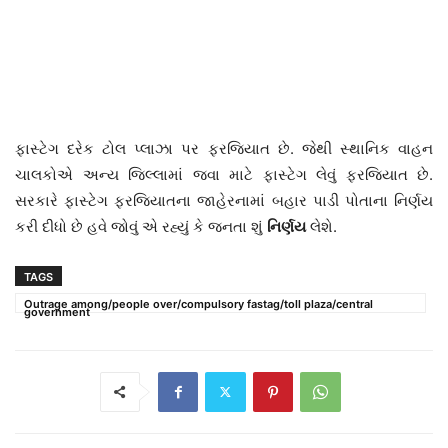
ફાસ્ટેગ દરેક ટોલ પ્લાઝા પર ફરજિયાત છે. જેથી સ્થાનિક વાહન
ચાલકોએ અન્ય જિલ્લામાં જવા માટે ફાસ્ટેગ લેવું ફરજિયાત છે.
સરકારે ફાસ્ટેગ ફરજિયાતના જાહેરનામાં બહાર પાડી પોતાના નિર્ણય
કરી દીધો છે હવે જોવું એ રહ્યું કે જનતા શું
નિર્ણય
લેશે.
TAGS
Outrage among/people over/compulsory fastag/toll plaza/central
government