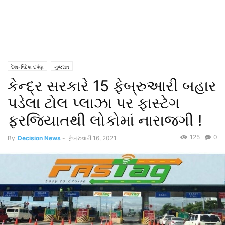
દેશ-વિદેશ દર્પણ
ગુજરાત
કેન્દ્ર સરકારે 15 ફેબ્રુઆરી બહાર
પડેલા ટોલ પ્લાઝા પર ફાસ્ટેગ
ફરજિયાતથી લોકોમાં નારાજગી !
125
0
By
Decision News
-
ફેબ્રુવારી 16, 2021