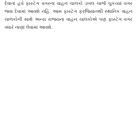
દેવાતાં હવે ફાસ્ટેગ વગરના વાહન ચાલકો ડબલ ચાર્જ ચુકવ્યાં વગર
જવા દેવામાં આવશે નહિં. આમ ફાસ્ટેગ ફરજિયાતથી સ્થાનિક વાહન
ચાલકોની સાથે અન્ય રાજયના વાહન ચાલકોએ પણ ફાસ્ટેગ વગર
વધારે નાણાં લેવામાં આવશે.