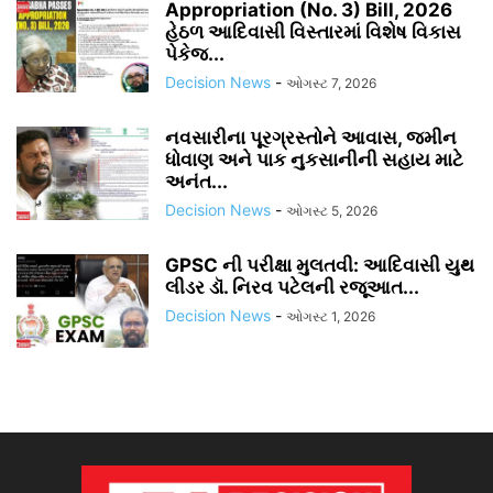
Appropriation (No. 3) Bill, 2026
હેઠળ આદિવાસી વિસ્તારમાં વિશેષ વિકાસ
પેકેજ...
Decision News
-
ઓગસ્ટ 7, 2026
નવસારીના પૂરગ્રસ્તોને આવાસ, જમીન
ધોવાણ અને પાક નુકસાનીની સહાય માટે
અનંત...
Decision News
-
ઓગસ્ટ 5, 2026
GPSC ની પરીક્ષા મુલતવી: આદિવાસી યુથ
લીડર ડૉ. નિરવ પટેલની રજૂઆત...
Decision News
-
ઓગસ્ટ 1, 2026