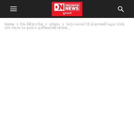
Home
દેશ-વિદેશ દર્પણ
ગુજરાત
કેન્દ્ર સરકારે 15 ફેબ્રુઆરી બહાર પડેલા
ટોલ પ્લાઝા પર ફાસ્ટેગ ફરજિયાતથી લોકોમાં...