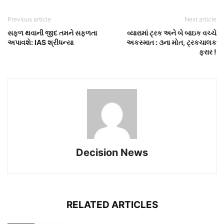
Previous article
Next article
સફળ થવાની જીદ તમને સફળતા
વ્યારામાં ટ્રક અને બે બાઇક વચ્ચે
અપાવશે: IAS શ્રીધન્યા
અકસ્માત : ૩ના મોત, ટ્રકચાલક
ફરાર !
Decision News
RELATED ARTICLES