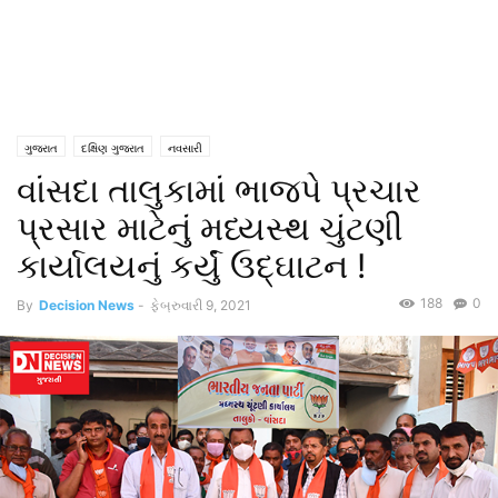
ગુજરાત
દક્ષિણ ગુજરાત
નવસારી
વાંસદા તાલુકામાં ભાજપે પ્રચાર
પ્રસાર માટેનું મધ્યસ્થ ચુંટણી
કાર્યાલયનું કર્યું ઉદ્ઘાટન !
188
0
By
Decision News
-
ફેબ્રુવારી 9, 2021