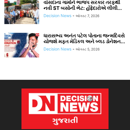
વાંસદાના ગામોને ભાજપ સરકાર તરફથી
નવી ST બસોની ભેટ: હોદ્દેદારોએ લીલી...
Decision News
-
ઓગસ્ટ 7, 2026
ધારાસભ્ય અનંત પટેલ પોતાના જન્મદિવસે
યોજશે મફત મેડિકલ અને બ્લડ ડોનેશન...
Decision News
-
ઓગસ્ટ 5, 2026