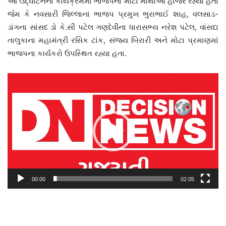
આ ઉદ્ઘાટનના કાર્યક્રમમાં ભાજપના મોટા માથાઓ હાજર રહ્યા હતા
જેમ કે નવસારી જિલ્લાના ભાજપ પ્રમુખ ભુરાભાઈ શાહ, વલસાડ-
ડાંગના સાંસદ ડો કે.સી પટેલ ગણદેવીના ધારાસભ્ય નરેશ પટેલ, વાંસદા
તાલુકાના મહામંત્રી રસિક ટાંક, સંજય બિરારી અને મોટા પ્રમાણમાં
ભાજપના કાર્યકરો ઉપસ્થિત રહ્યા હતા.
વિડિયો
પ્લેયર
00:00
02:05