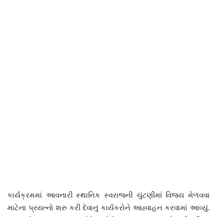
કાર્યક્રમમાં આવનારી સ્થાનિક સ્વરાજની ચુંટણીમાં વિજય મેળવવા
માટેના પ્રયત્નો શરુ કરી દેવાનું કાર્યકરોને આહ્વાહન કરવામાં આવ્યું.