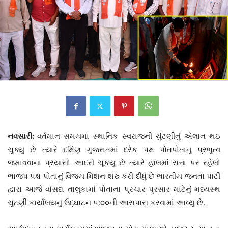
નવસારી:
વર્તમાન સમયમાં સ્થાનિક સ્વરાજની ચુંટણીનું એલાન થઇ
ચુક્યું છે ત્યારે દક્ષિણ ગુજરાતમાં દરેક પક્ષ પોતપોતાનું પ્રભુત્વ
જમાવવાના પ્રયાસો આદરી ચૂકયું છે ત્યારે હાલમાં સત્તા પર રહેલો
ભાજપ પક્ષ પોતાનું વિજય મિશન શરુ કરી દીધું છે ભારતીય જનતા પાર્ટી
દ્વારા આજે વાંસદા તાલુકામાં પોતાના પ્રચાર પ્રસાર માટેનું મધ્યસ્થ
ચુંટણી કાર્યાલયનું ઉદ્ઘાટન ૫:૦૦ની આસપાસ કરવામાં આવ્યું છે.