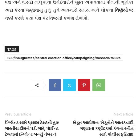
પક્ષ અને વાંસદા તાલુકાના ઉમેદવારોને જીત અપાવવામાં પોતાની ભૂમિકા
અદા કરવા જણાવાયુ હતું હવે આવનારો સમય અને લોકના
નિર્ણયો
જ
નક્કી કરશે કયા પક્ષ પર વિજયી કળશ ઢોળાશે.
TAGS
BJP/inaugurates/central election office/campaigning/Vansada taluka
Previous article
Next article
ઈંગ્લેન્ડ સામે પ્રથમ ટેસ્ટની હાર
ખેડૂત આંદોલન: ખેડૂતોને આતંકવાદી
ભારતીય ટીમને પડી ભારે, પોઈન્ટ
ગણાવતા કર્ણાટકમાં કંગના રનૌત
ટેબલમાં ઈગ્લેન્ડ બન્યું નંબર-1
સામે પોલીસ ફરિયાદ