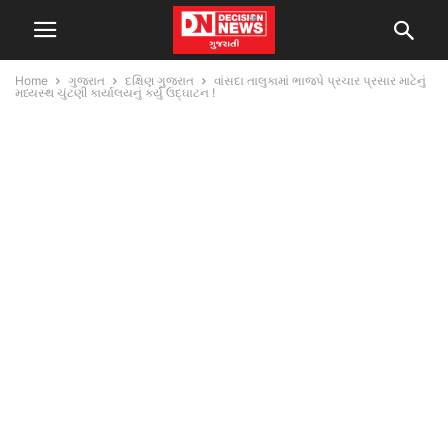
Home
ગુજરાત
દક્ષિણ ગુજરાત
વાંસદા તાલુકામાં ભાજપે પ્રચાર પ્રસાર માટેનું
મધ્યસ્થ ચુંટણી કાર્યાલયનું કર્યું ઉદ્ઘાટન !