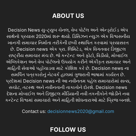
ABOUT US
Decision News યુ-ટ્યુબ ચેનલ, વેબ પોર્ટલ અને એન્ડ્રોઈડ એપ
સાથેનો પ્રયાસ 2020માં શરૂ થયો. ડિસિઝન ન્યુઝ એક વિશ્વસનીય
ખાનગી સમાચાર નિર્માતા તરીકેની છબી સ્થાપિત કરવામાં પ્રયાસરત
છે. Decision news એક પ્રા. લિમિટેડ, એક વિગતવાર ડિજીટલ
રાષ્ટ્રીય સમાચાર મંચ છે. જે કન્ટેન્ટ અને ફોટો, વિડીયો, મોબાઈલ
એપ્લિકેશન અને વેબ પોર્ટલનો ઉપયોગ કરીને એકીકૃત સમાચાર અને
માહિતી સેવાઓ પહોંચાડવા માટે કોશિશ કરે છે. Decision news ના
સમર્પિત પત્રકારોનું નેટવર્ક હાલમાં ગુજરાતી ભાષામાં કાર્યરત છે.
પ્રદેશમાં Decision news ની આ નવીનતમ પહેલ સમાચારોમાં સત્ય,
સચોટ, તટસ્થ અને નવીનતાની તાકાતોને દોરશે. Decision news
દેશના મોબાઈલ અને ડિજીટલ મીડિયાની નવી તકનીકોને જોડીને નવા
કન્ટેન્ટ વિશ્વમાં સમાચારો અને માહિતી શોધનારાઓ માટે બ્રિજ બનશે.
Contact us:
decisionnews2020@gmail.com
FOLLOW US