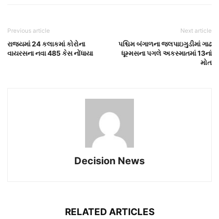
Previous article
Next article
રાજ્યમાં 24 કલાકમાં કોરોના
પશ્ચિમ બંગાળના જલપાઇગુડીમાં ગાઢ
વાયરસના નવા 485 કેસ નોંધાયા
ધૂમ્મસના પગલે અકસ્માતમાં 13નાં
મોત
Decision News
RELATED ARTICLES