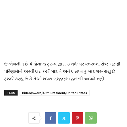
ઉલ્લેખનીય છે કે ડોનાલ્ડ ટ્રમ્પ દ્વારા ૩ નવેમ્બર ૨૦૨૦ના રોજ ચૂંટણી
પરિણામોને અસ્વીકાર કર્યા બાદ તે અનેક સપ્તાહ બાદ શરૂ થયું છે.
ટ્રમ્પે કહ્યું છે કે તેઓ શપથ ગ્રહણમાં હાજરી આપશે નહી.
TAGS
Biden/sworn/46th President/United States