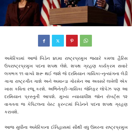
અમેરિકામાં આજે બિડેન ૪૬મા રાષ્ટ્રપ્રમુખ જ્યારે કમલા હૈરિસ
ઉપરાષ્ટ્રપ્રમુખ પદના શપથ લેશે. શપથ ગ્રહણ કાર્યક્રમ સવારે
લગભગ ૧૧ વાગ્યે શરૂ થઈ જશે જે દરમિયાન ગાયિકા-નૃત્યાંગના લેડી
ગાગા રાષ્ટ્રગીત ગાશે અને અમાન્ડા ગોરમેન આ અવસરે લખેલી એક
ખાસ કવિતા રજૂ કરશે. અભિનેત્રી-ગાયિકા જેનિફર લોપેઝ પણ આ
દરમિયાન પ્રસ્તુતી આપશે. મુખ્ય ન્યાયાધીશ જૉન રૉબર્ટ્સ ૧૨
વાગતતા જ કેપિટલના વેસ્ટ ફ્રન્ટમાં બિડેનને પદના શપથ ગ્રહણ
કરાવશે.
આજ સુધીના અમેરિકાના ઈતિહાસમાં સૌથી વધુ ઉંમરના રાષ્ટ્રપ્રમુખ