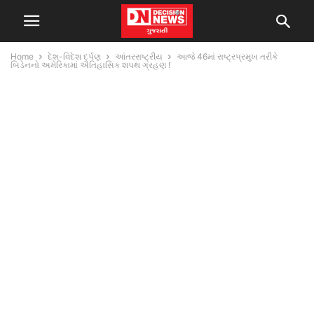
Home
દેશ-વિદેશ દર્પણ
આંતરરાષ્ટ્રીય
આજે 46માં રાષ્ટ્રપ્રમુખ તરીકે
બિડેનનો અમેરિકામાં ઐતિહાસિક શપથ ગ્રહણ !