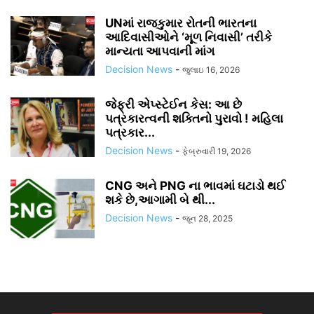
UNમાં રાજકુમાર રોતની ભારતના
આદિવાસીઓને ‘મૂળ નિવાસી’ તરીકે
માન્યતા આપવાની માંગ
Decision News
-
જુલાઇ 16, 2026
જેફ્રી એપ્સ્ટેઈન કેસ: આ છે
પત્રકારત્વની શક્તિનો પુરાવો ! મહિલા
પત્રકાર...
Decision News
-
ફેબ્રુવારી 19, 2026
CNG અને PNG ના ભાવમાં ઘટાડો થઈ
શકે છે,આગામી બે થી...
Decision News
-
જૂન 28, 2025