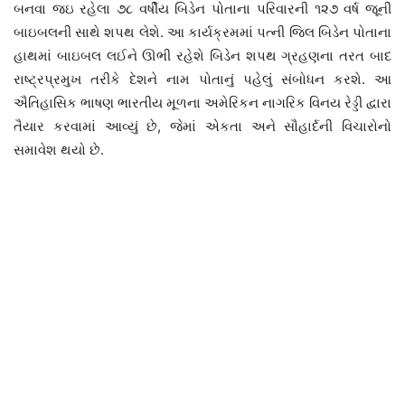
બનવા જઇ રહેલા ૭૮ વર્ષીય બિડેન પોતાના પરિવારની ૧૨૭ વર્ષ જૂની
બાઇબલની સાથે શપથ લેશે. આ કાર્યક્રમમાં પત્ની જિલ બિડેન પોતાના
હાથમાં બાઇબલ લઈને ઊભી રહેશે બિડેન શપથ ગ્રહણના તરત બાદ
રાષ્ટ્રપ્રમુખ તરીકે દેશને નામ પોતાનું પહેલું સંબોધન કરશે. આ
ઐતિહાસિક ભાષણ ભારતીય મૂળના અમેરિકન નાગરિક વિનય રેડ્ડી દ્વારા
તૈયાર કરવામાં આવ્યું છે, જેમાં એકતા અને સૌહાર્દની વિચારોનો
સમાવેશ થયો છે.