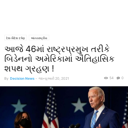
દેશ-વિદેશ દર્પણ
આંતરરાષ્ટ્રીય
આજે 46માં રાષ્ટ્રપ્રમુખ તરીકે
બિડેનનો અમેરિકામાં ઐતિહાસિક
શપથ ગ્રહણ !
54
0
By
Decision News
-
જાન્યુઆરી 20, 2021