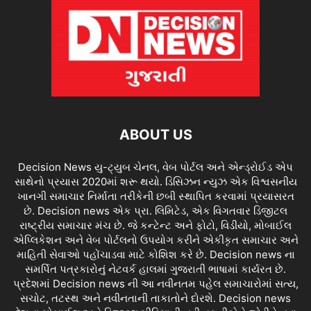
ABOUT US
Decision News યુ-ટ્યુબ ચેનલ, વેબ પોર્ટલ અને એન્ડ્રોઈડ એપ
સાથેનો પ્રયાસ 2020માં શરૂ થયો. ડિસિઝન ન્યુઝ એક વિશ્વસનીય
ખાનગી સમાચાર નિર્માતા તરીકેની છબી સ્થાપિત કરવામાં પ્રયાસરત
છે. Decision news એક પ્રા. લિમિટેડ, એક વિગતવાર ડિજીટલ
રાષ્ટ્રીય સમાચાર મંચ છે. જે કન્ટેન્ટ અને ફોટો, વિડીયો, મોબાઈલ
એપ્લિકેશન અને વેબ પોર્ટલનો ઉપયોગ કરીને એકીકૃત સમાચાર અને
માહિતી સેવાઓ પહોંચાડવા માટે કોશિશ કરે છે. Decision news ના
સમર્પિત પત્રકારોનું નેટવર્ક હાલમાં ગુજરાતી ભાષામાં કાર્યરત છે.
પ્રદેશમાં Decision news ની આ નવીનતમ પહેલ સમાચારોમાં સત્ય,
સચોટ, તટસ્થ અને નવીનતાની તાકાતોને દોરશે. Decision news