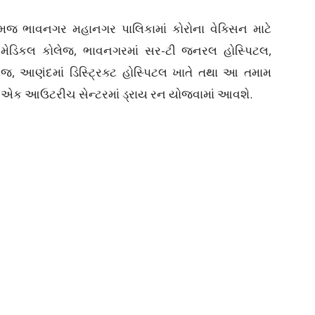
જ ભાવનગર મહાનગર પાલિકામાં કોરોના વેક્સિન માટે
સ મેડિકલ કોલેજ, ભાવનગરમાં સર-ટી જનરલ હોસ્પિટલ,
 આણંદમાં ડિસ્ટ્રિક્ટ હોસ્પિટલ ખાતે તથા આ તમામ
 એક આઉટરીચ સેન્ટરમાં ડ્રાય રન યોજવામાં આવશે.