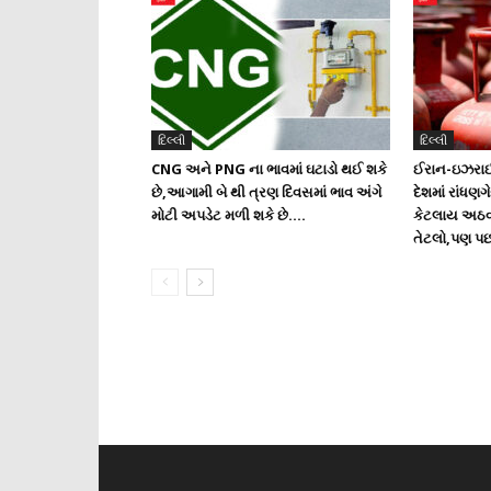
દિલ્લી
દિલ્લી
CNG અને PNG ના ભાવમાં ઘટાડો થઈ શકે
ઈરાન-ઇઝરાઈ
છે,આગામી બે થી ત્રણ દિવસમાં ભાવ અંગે
દેશમાં રાંધણ
મોટી અપડેટ મળી શકે છે….
કેટલાય અઠવ
તેટલો,પણ પછીન