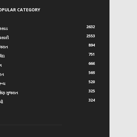
OPULAR CATEGORY
2632
લસાડ
2553
વસારી
894
જરાત
751
્મદા
666
ંગ
569
રત
520
રૂચ
325
્ષિણ ગુજરાત
324
પી