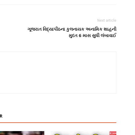
Next article
ગૂજરાત વિદ્યાપીઠના કુલનાયક અનામિક શાહની
મુદત 6 માસ સુધી લંબાવાઈ
R