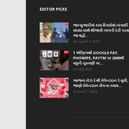
EDITOR PICKS
જાન્યુઆરીમાં કયા દિવસોમાં વરસાદી
માવઠાં સાથે થીજાવી નાખતી ઠંડી પડવ
આગાહી...
જાન્યુઆરી 7, 2025
1 એપ્રિલથી GOOGLE PAY,
PHONEPE, PAYTM પર 2000થી
વધુની ચુકવણી પર...
માર્ચ 29, 2023
આજના રોઝ ડે થી વેલેન્ટાઇન ડે સુધી,
જાણો વેલેન્ટાઇન વીકના તમામ...
ફેબ્રુવારી 7, 2023