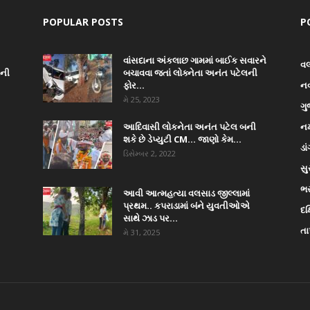
POPULAR POSTS
P
વાંસદાના અંકલાછ ગામમાં બાઈક સવારને
વ
ાની
બચાવવા જતાં લોક્નેતા અનંત પટેલની
ફોર...
ન
મે 25, 2023
ગુ
આદિવાસી લોકનેતા અનંત પટેલ બની
નર
શકે છે ડેપ્યુટી CM… જાણો કેમ...
ડા
ડિસેમ્બર 2, 2022
સુ
ભ
આવી આત્મહત્યા વલસાડ જીલ્લામાં
પ્રથમ.. કપરાડામાં બંને યુવતીઓએ
દક
સાથે ઝાડ પર...
તા
મે 31, 2025