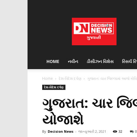
Decision
News
HOME
નવીન
ડીસીઝન વિશેસ
રિસર્ચ રિપ
Home
દેશ-વિદેશ દર્પણ
ગુજરાત: ચાર જિલ્લામાં આજે કોવિ
દેશ-વિદેશ દર્પણ
ગુજરાત: ચાર જિલ
યોજાશે
By
Decision News
-
જાન્યુઆરી 2, 2021
32
0