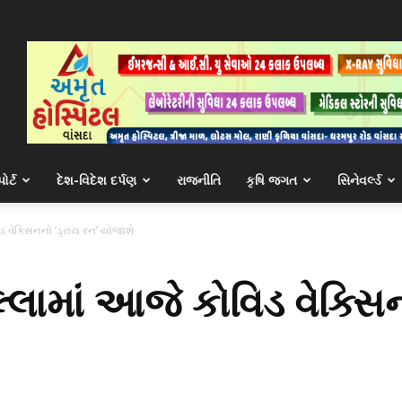
ોર્ટ
દેશ-વિદેશ દર્પણ
રાજનીતિ
કૃષિ જગત
સિનેવર્લ્ડ
ડ વેક્સિનનો ‘ડ્રાય રન’ યોજાશે
્લામાં આજે કોવિડ વેક્સિન