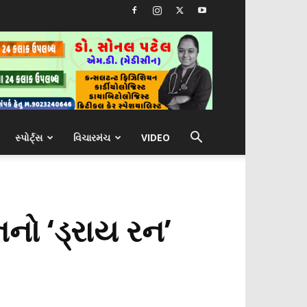
સ્પોર્ટ્સ
વિચારમંચ
VIDEO
નો ‘ડ્રાય રન’