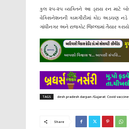
કુલ ૨૫-૨૫ વ્યક્તિને આ ડ્રાય રન માટે બો
વેક્સિનેશનની કામગીરીમાં કોઇ અડચણ નડે ન
ગાંધીનગર અને રાજકોટ જિલ્લામાં તૈયાર કરાયે
TAGS
desh pradesh darpan /Gujarat: Covid vaccine 'd
Share