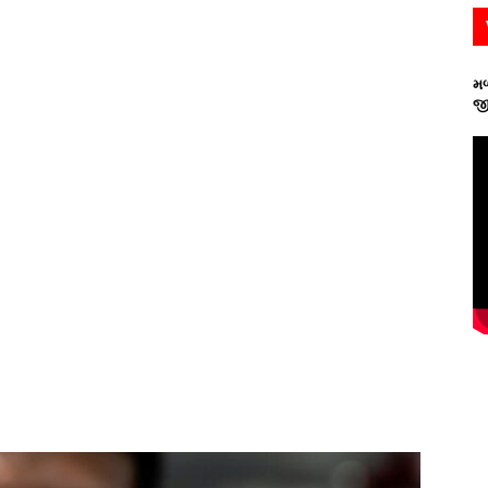
મળ
જી