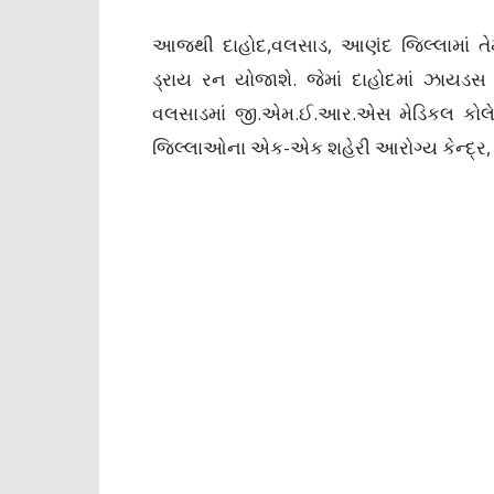
આજથી દાહોદ,વલસાડ, આણંદ જિલ્લામાં તેમ
ડ્રાય રન યોજાશે. જેમાં દાહોદમાં ઝાયડ
વલસાડમાં જી.એમ.ઈ.આર.એસ મેડિકલ કોલેજ,
જિલ્લાઓના એક-એક શહેરી આરોગ્ય કેન્દ્ર,