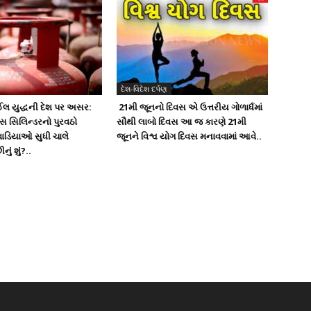
દેશ-વિદેશ દર્પણ
લ યુદ્ધની દેશ પર અસર:
21મી જૂનનો દિવસ એ ઉત્તરીય ગોળાર્ધમાં
ગેસ સિલિન્ડરનો પુરવઠો
સૌથી લાબો દિવસ આ જ કારણે 21મી
ાડિયાઓ સુધી ચાલે
જૂનને વિશ્વ યોગ દિવસ મનાવવામાં આવે..
ું શું?..