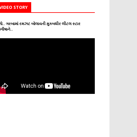
VIDEO STORY
ો.. ગરબામાં રમઝટ બોલાવતી મુકબધીર લીટલ સ્ટાર
ગીષાને..