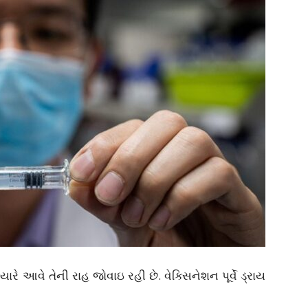
યારે આવે તેની રાહ જોવાઇ રહી છે. વેક્સિનેશન પૂર્વે ડ્રાય