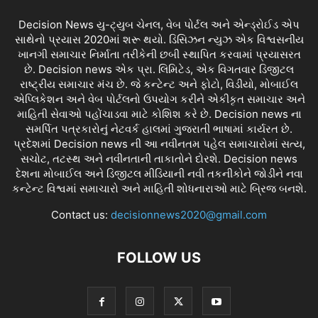
Decision News યુ-ટ્યુબ ચેનલ, વેબ પોર્ટલ અને એન્ડ્રોઈડ એપ
સાથેનો પ્રયાસ 2020માં શરૂ થયો. ડિસિઝન ન્યુઝ એક વિશ્વસનીય
ખાનગી સમાચાર નિર્માતા તરીકેની છબી સ્થાપિત કરવામાં પ્રયાસરત
છે. Decision news એક પ્રા. લિમિટેડ, એક વિગતવાર ડિજીટલ
રાષ્ટ્રીય સમાચાર મંચ છે. જે કન્ટેન્ટ અને ફોટો, વિડીયો, મોબાઈલ
એપ્લિકેશન અને વેબ પોર્ટલનો ઉપયોગ કરીને એકીકૃત સમાચાર અને
માહિતી સેવાઓ પહોંચાડવા માટે કોશિશ કરે છે. Decision news ના
સમર્પિત પત્રકારોનું નેટવર્ક હાલમાં ગુજરાતી ભાષામાં કાર્યરત છે.
પ્રદેશમાં Decision news ની આ નવીનતમ પહેલ સમાચારોમાં સત્ય,
સચોટ, તટસ્થ અને નવીનતાની તાકાતોને દોરશે. Decision news
દેશના મોબાઈલ અને ડિજીટલ મીડિયાની નવી તકનીકોને જોડીને નવા
કન્ટેન્ટ વિશ્વમાં સમાચારો અને માહિતી શોધનારાઓ માટે બ્રિજ બનશે.
Contact us:
decisionnews2020@gmail.com
FOLLOW US