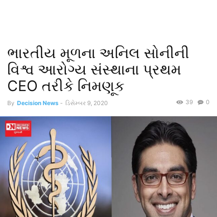
ભારતીય મૂળના અનિલ સોનીની
વિશ્વ આરોગ્ય સંસ્થાના પ્રથમ
CEO તરીકે નિમણૂક
39
0
By
Decision News
-
ડિસેમ્બર 9, 2020