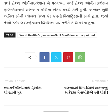
વર્લ્ડ હેલ્થ ઓર્ગેનાઇઝેશને મે ૨૦૨૦માં વર્લ્ડ હેલ્થ ઓર્ગેનાઇઝેશન
ફાઉન્ડેશનની શરૂઆત કોરોના સંકટ વચ્ચે કરી હતી. અત્યાર સુધી
અનિલ સોની ગ્લોબલ હેલ્થ કૅર કંપની વિયાટ્રિસની સાથે હતા. જ્યાં
તેઓ ગ્લોબલ ઇન્ફેકશન ડિસીસના વડા તરીકે કાર્ય કરતા હતા.
TAGS
World Health Organization/Anil Soni/ descent appointed
Previous article
Next article
નવા વર્ષે લૉન્ચ થશે પ્રિયંકા
વલસાડમાં ધોળા દિવસે શાકભાજી
ચોપડાની બુક
માર્કેટમાં બે સગીરોએ કરી ચોરી !