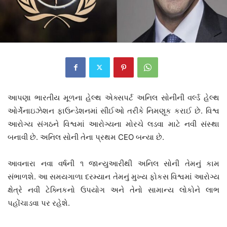
આપણા ભારતીય મૂળના હેલ્થ એક્સપર્ટ અનિલ સોનીની વર્લ્ડ હેલ્થ
ઓર્ગેનાઇઝેશન ફાઉન્ડેશનમાં સીઈઓ તરીકે નિમણૂક કરાઈ છે. વિશ્વ
આરોગ્ય સંગઠને વિશ્વમાં આરોગ્યના મોરચે લડવા માટે નવી સંસ્થા
બનાવી છે. અનિલ સોની તેના પ્રથમ CEO બન્યા છે.
આવનારા નવા વર્ષની ૧ જાન્યુઆરીથી અનિલ સોની તેમનું કામ
સંભાળશે. આ સમયગાળા દરમ્યાન તેમનું મુખ્ય ફોકસ વિશ્વમાં આરોગ્ય
ક્ષેત્રે નવી ટેક્નિકનો ઉપયોગ અને તેનો સામાન્ય લોકોને લાભ
પહોંચાડવા પર રહેશે.