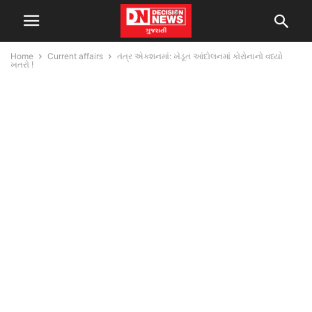
Home
Current affairs
તંત્ર એકશનમાં: ખેડૂત આંદોલનમાં કોરોનાનો વધ્યો
ખતરો !