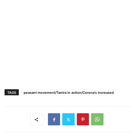
TAGS
peasant movement/Tantra in action/Corona's increased