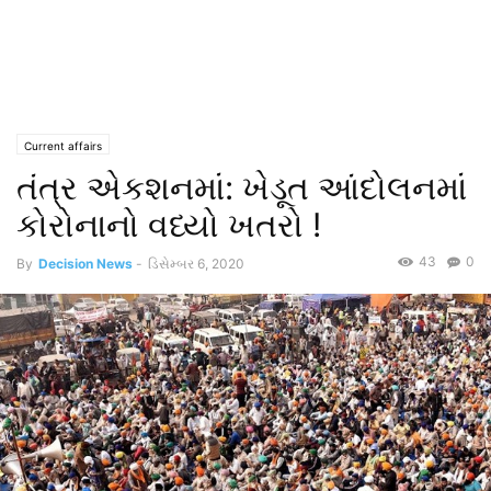
Current affairs
તંત્ર એકશનમાં: ખેડૂત આંદોલનમાં
કોરોનાનો વધ્યો ખતરો !
43
0
By
Decision News
-
ડિસેમ્બર 6, 2020