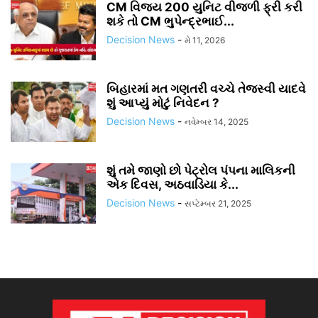
CM વિજય 200 યુનિટ વીજળી ફ્રી કરી
શકે તો CM ભુપેન્દ્રભાઈ...
Decision News
-
મે 11, 2026
બિહારમાં મત ગણતરી વચ્ચે તેજસ્વી યાદવે
શું આપ્યું મોટું નિવેદન ?
Decision News
-
નવેમ્બર 14, 2025
શું તમે જાણો છો પેટ્રોલ પંપના માલિકની
એક દિવસ, અઠવાડિયા કે...
Decision News
-
સપ્ટેમ્બર 21, 2025