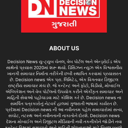
ABOUT US
Decision News યુ-ટ્યુબ ચેનલ, વેબ પોર્ટલ અને એન્ડ્રોઈડ એપ
સાથેનો પ્રયાસ 2020માં શરૂ થયો. ડિસિઝન ન્યુઝ એક વિશ્વસનીય
ખાનગી સમાચાર નિર્માતા તરીકેની છબી સ્થાપિત કરવામાં પ્રયાસરત
છે. Decision news એક પ્રા. લિમિટેડ, એક વિગતવાર ડિજીટલ
રાષ્ટ્રીય સમાચાર મંચ છે. જે કન્ટેન્ટ અને ફોટો, વિડીયો, મોબાઈલ
એપ્લિકેશન અને વેબ પોર્ટલનો ઉપયોગ કરીને એકીકૃત સમાચાર અને
માહિતી સેવાઓ પહોંચાડવા માટે કોશિશ કરે છે. Decision news ના
સમર્પિત પત્રકારોનું નેટવર્ક હાલમાં ગુજરાતી ભાષામાં કાર્યરત છે.
પ્રદેશમાં Decision news ની આ નવીનતમ પહેલ સમાચારોમાં સત્ય,
સચોટ, તટસ્થ અને નવીનતાની તાકાતોને દોરશે. Decision news
દેશના મોબાઈલ અને ડિજીટલ મીડિયાની નવી તકનીકોને જોડીને નવા
કન્ટેન્ટ વિશ્વમાં સમાચારો અને માહિતી શોધનારાઓ માટે બ્રિજ બનશે.