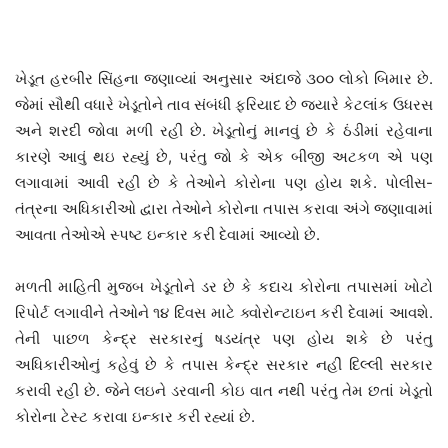
ખેડૂત હરબીર સિંહના જણાવ્યાં અનુસાર અંદાજે ૩૦૦ લોકો બિમાર છે.
જેમાં સૌથી વધારે ખેડૂતોને તાવ સંબંધી ફરિયાદ છે જ્યારે કેટલાંક ઉધરસ
અને શરદી જોવા મળી રહી છે. ખેડૂતોનું માનવું છે કે ઠંડીમાં રહેવાના
કારણે આવું થઇ રહ્યું છે, પરંતુ જો કે એક બીજી અટકળ એ પણ
લગાવામાં આવી રહી છે કે તેઓને કોરોના પણ હોય શકે. પોલીસ-
તંત્રના અધિકારીઓ દ્વારા તેઓને કોરોના તપાસ કરાવા અંગે જણાવામાં
આવતા તેઓએ સ્પષ્ટ ઇન્કાર કરી દેવામાં આવ્યો છે.
મળતી માહિતી મુજબ ખેડૂતોને ડર છે કે કદાચ કોરોના તપાસમાં ખોટો
રિપોર્ટ લગાવીને તેઓને ૧૪ દિવસ માટે ક્વોરોન્ટાઇન કરી દેવામાં આવશે.
તેની પાછળ કેન્દ્ર સરકારનું ષડયંત્ર પણ હોય શકે છે પરંતુ
અધિકારીઓનું કહેવું છે કે તપાસ કેન્દ્ર સરકાર નહીં દિલ્લી સરકાર
કરાવી રહી છે. જેને લઇને ડરવાની કોઇ વાત નથી પરંતુ તેમ છતાં ખેડૂતો
કોરોના ટેસ્ટ કરાવા ઇન્કાર કરી રહ્યાં છે.