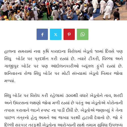
હાલના સમયમાં નવા કૃષિ કાયદાના વિરોધમાં ખેડૂતો ૧૦માં દિવસે પણ
સિંઘુ બોર્ડર પર પ્રદર્શન કરી રહ્યાં છે. ત્યારે ટીકરી, ચિલ્લા અને
ગાજીપુર બોર્ડર પર પણ આંદોલનકારીઓ બ્યૂંગલ ફુંકી રહ્યાં છે.
શનિવારના રોજ સિંઘુ બોર્ડર પર મોટી સંખ્યામાં ખેડૂતો બિમાર જોવા
મળ્યાં.
સિંધુ બોર્ડર પર વિરોધ કરી રહેલામાં ૩૦૦થી વધારે ખેડૂતોને તાવ, શરદી
અને ઉધરસના લક્ષણો જોવા મળી રહ્યાં છે પરંતુ આ ખેડૂતોએ કોરોનાની
તપાસ કરાવાને લઇને સ્પષ્ટ ના પાડી દીધી છે. ખેડૂતોએ જણાવ્યું કે તેના
પાછળ તંત્રનો હેતુ અમને આ જગ્યા પરથી હટાવી દેવાનો છે. જો કે
દિલ્લી સરકાર તરફથી ખેડૂતોના આરોગ્યની સાથે તમામ સુવિધા ઉપલબ્ધ