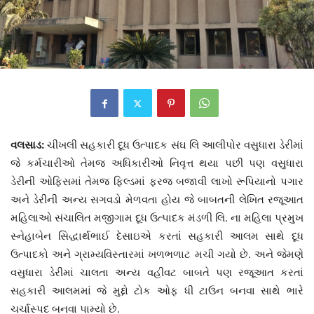
વલસાડ:
ચીખલી સહકારી દૂધ ઉત્પાદક સંઘ લિ આલીપોર વસુધારા ડેરીમાં
જે કર્મચારીઓ તેમજ અધિકારીઓ નિવૃત્ત થયા પછી પણ વસુધારા
ડેરીની ઓફિસમાં તેમજ ફિલ્ડમાં ફરજ બજાવી લાખો રૂપિયાનો પગાર
અને ડેરીની અન્ય સગવડો મેળવતા હોય જે બાબતની લેખિત રજૂઆત
મહિલાઓ સંચાલિત મજીગામ દૂધ ઉત્પાદક મંડળી લિ. ના મહિલા પ્રમુખ
સ્નેહાબેન સિદ્ધાર્થભાઈ દેસાઇએ કરતાં સહકારી આલમ સાથે દૂધ
ઉત્પાદકો અને ગ્રામ્યવિસ્તારમાં ખળભળાટ મચી ગયો છે. અને જેમણે
વસુધારા ડેરીમાં ચાલતા અન્ય વહીવટ બાબતે પણ રજૂઆત કરતાં
સહકારી આલમમાં જે મુદ્દો ટોક ઓફ ધી ટાઉન બનવા સાથે ભારે
ચર્ચાસ્પદ બનવા પામ્યો છે.