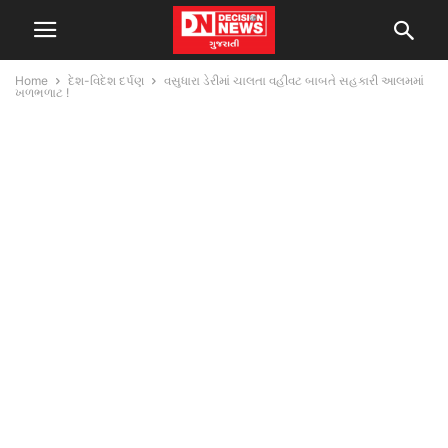
Home
દેશ-વિદેશ દર્પણ
વસુધારા ડેરીમાં ચાલતા વહીવટ બાબતે સહકારી આલમમાં
ખળભળાટ !