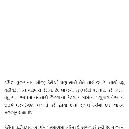
દક્ષિણ ગુજરાતમાં બીજી ડેરીઓ પણ સારી રીતે ચાલે જ છે. સૌથી વધુ
વહીવટી ખર્ચ વસુધારા ડેરીનો છે. બાજુની સુમુલડેરી વસુધારા ડેરી કરતાં
વધુ ભાવ આપતા નવસારી જિલ્લાના કેટલાક ગામોના પશુપાલકોએ ના
છૂટકે ઘરઆંગણે ગામમાં ડેરી હોવા છતાં સુમુલ ડેરીમાં દૂધ આપવા
મજબૂર થયા છે.
ડેરીના વહીવટમાં વ્યાપક પ્રમાણમાં ફરિયાદો સંભળાઈ રહી છે. તે જોતાં