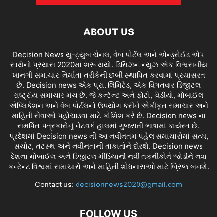
ABOUT US
Decision News યુ-ટ્યુબ ચેનલ, વેબ પોર્ટલ અને એન્ડ્રોઈડ એપ
સાથેનો પ્રયાસ 2020માં શરૂ થયો. ડિસિઝન ન્યુઝ એક વિશ્વસનીય
ખાનગી સમાચાર નિર્માતા તરીકેની છબી સ્થાપિત કરવામાં પ્રયાસરત
છે. Decision news એક પ્રા. લિમિટેડ, એક વિગતવાર ડિજીટલ
રાષ્ટ્રીય સમાચાર મંચ છે. જે કન્ટેન્ટ અને ફોટો, વિડીયો, મોબાઈલ
એપ્લિકેશન અને વેબ પોર્ટલનો ઉપયોગ કરીને એકીકૃત સમાચાર અને
માહિતી સેવાઓ પહોંચાડવા માટે કોશિશ કરે છે. Decision news ના
સમર્પિત પત્રકારોનું નેટવર્ક હાલમાં ગુજરાતી ભાષામાં કાર્યરત છે.
પ્રદેશમાં Decision news ની આ નવીનતમ પહેલ સમાચારોમાં સત્ય,
સચોટ, તટસ્થ અને નવીનતાની તાકાતોને દોરશે. Decision news
દેશના મોબાઈલ અને ડિજીટલ મીડિયાની નવી તકનીકોને જોડીને નવા
કન્ટેન્ટ વિશ્વમાં સમાચારો અને માહિતી શોધનારાઓ માટે બ્રિજ બનશે.
Contact us:
decisionnews2020@gmail.com
FOLLOW US