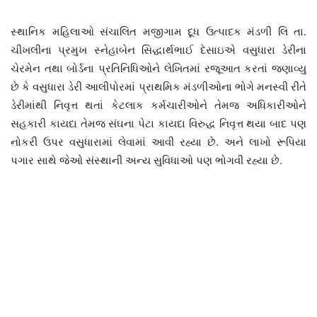
સ્થાનિક મહિલાઓ સંચાલિત મજીગામ દૂધ ઉત્પાદક મંડળી લિ તા.
ચીખલીના પ્રમુખ સ્નેહાબેન સિદ્ધાર્થભાઈ દેસાઇએ વસુધારા ડેરીના
ચેરમેન તથા બોર્ડના પ્રતિનિધિઓને લેખિતમાં રજૂઆત કરતાં જણાવ્યુ
છે કે વસુધારા ડેરી આલીપોરમાં પ્રાથમિક મંડળીઓના ભોગે મનસ્વી રીતે
ડેરીમાંથી નિવૃત્ત થતાં કેટલાક કર્મચારીઓને તેમજ અધિકારીઓને
સહકારી કાયદા તેમજ સંઘના પેટા કાયદા વિરુદ્ધ નિવૃત્ત થયા બાદ પણ
નોકરી ઉપર વસુધારામાં લેવામાં આવી રહ્યા છે. અને લાખો રૂપિયા
પગાર સાથે જેઓ સંસ્થાની અન્ય સુવિધાઓ પણ ભોગવી રહ્યા છે.