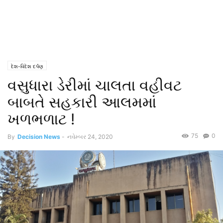
દેશ-વિદેશ દર્પણ
વસુધારા ડેરીમાં ચાલતા વહીવટ
બાબતે સહકારી આલમમાં
ખળભળાટ !
75
0
By
Decision News
-
નવેમ્બર 24, 2020