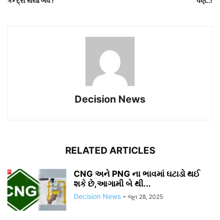
કેન્દ્રો થયા બંધ !
પણ..!
Decision News
RELATED ARTICLES
CNG અને PNG ના ભાવમાં ઘટાડો થઈ
શકે છે,આગામી બે થી...
Decision News
-
જૂન 28, 2025