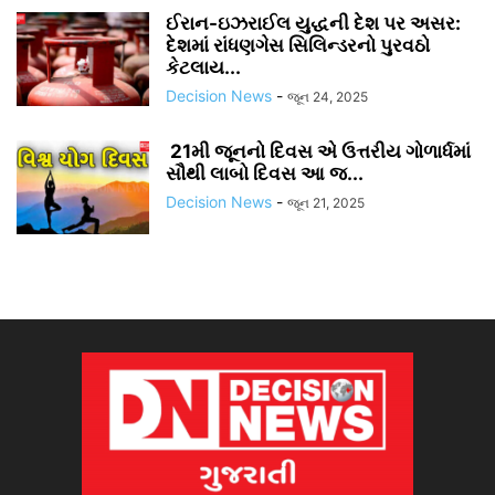
ઈરાન-ઇઝરાઈલ યુદ્ધની દેશ પર અસર:
દેશમાં રાંધણગેસ સિલિન્ડરનો પુરવઠો
કેટલાય...
Decision News
-
જૂન 24, 2025
21મી જૂનનો દિવસ એ ઉત્તરીય ગોળાર્ધમાં
સૌથી લાબો દિવસ આ જ...
Decision News
-
જૂન 21, 2025