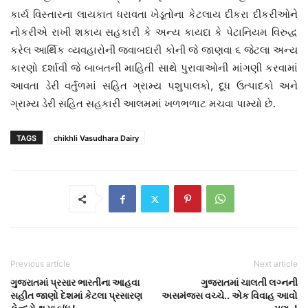
કાર્ય વિસ્તારના લાયકાત ધરાવતા ખેડૂતોના કેટલાય દીકરા દીકરીઓને
નોકરીએ રાખી શકાય સહકારી કે અન્ય કાયદા કે પેટાનિયમ વિરુદ્ધ
કરેલ આર્થિક વ્યવહારોની જવાબદારી કોની જે જાણવા ૬ જેટલા અન્ય
કારણો દર્શાવી જે બાબતની માહિતી સાથે પુરાવાઓની માંગણી કરવામાં
આવતા ડેરી વર્તુળમાં સહિત ગ્રામ્ય પશુપાલકો, દૂધ ઉત્પાદકો અને
ગ્રામ્ય ડેરી સહિત સહકારી આલમમાં ખળભળાટ મચવા પામ્યો છે.
TAGS
chikhli Vasudhara Dairy
Previous article
Next article
ગુજરાતમાં પ્રસાર ભારતીના આહવા
ગુજરાતમાં ચાલતી લગ્નની
સહીત જાણો દેશમાં કેટલા પ્રસારણ
અસમંજસ વચ્ચે.. એક વિવાહ આવો