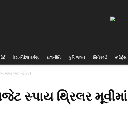
ોર્ટ
દેશ-વિદેશ દર્પણ
રાજનીતિ
કૃષિ જગત
સિનેવર્લ્ડ
સ્પોર્ટ્સ
માં જોવા મળશે રીતિક !
જેટ સ્પાય થ્રિલર મૂવીમા