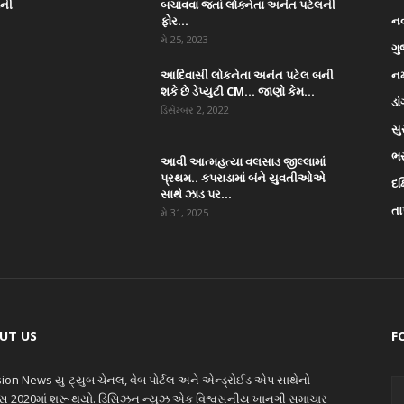
ાની
બચાવવા જતાં લોક્નેતા અનંત પટેલની
ફોર...
ન
મે 25, 2023
ગુ
આદિવાસી લોકનેતા અનંત પટેલ બની
નર
શકે છે ડેપ્યુટી CM… જાણો કેમ...
ડા
ડિસેમ્બર 2, 2022
સુ
ભ
આવી આત્મહત્યા વલસાડ જીલ્લામાં
પ્રથમ.. કપરાડામાં બંને યુવતીઓએ
દક
સાથે ઝાડ પર...
તા
મે 31, 2025
UT US
F
ion News યુ-ટ્યુબ ચેનલ, વેબ પોર્ટલ અને એન્ડ્રોઈડ એપ સાથેનો
ાસ 2020માં શરૂ થયો. ડિસિઝન ન્યુઝ એક વિશ્વસનીય ખાનગી સમાચાર