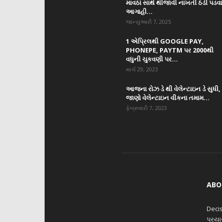
માવઠાં સાથે થીજાવી નાખતી ઠંડી પડવ
આગાહી...
જાન્યુઆરી 7, 2025
1 એપ્રિલથી GOOGLE PAY,
PHONEPE, PAYTM પર 2000થી
વધુની ચુકવણી પર...
માર્ચ 29, 2023
આજના રોઝ ડે થી વેલેન્ટાઇન ડે સુધી,
જાણો વેલેન્ટાઇન વીકના તમામ...
ફેબ્રુવારી 7, 2023
ABO
Decis
પ્રય