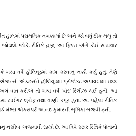
હાલમાં પ્રાથમિક તબક્કામાં છે અને જો બધું ઠીક થયું તો
ે જોડાશે. જોકે, રીતિકે હજી આ ફિલ્મ અંગે કોઈ સત્તાવાર
યા વર્ષે હોલિવૂડમાં કામ કરવાનું નક્કી કર્યું હતું. તેણે
જન્સી એક્ટર્સને હોલિવૂડમાં પ્રોજેક્ટ અપાવવામાં મદદ
મ અંગે વાત કરીએ તો ગયા વર્ષે ‘વૉર’ રિલીઝ થઈ હતી. આ
ાં ટાઈગર શ્રોફ તથા વાણી કપૂર હતા. આ પહેલાં રીતિક
ીતિકે મેથ્સ એક્સપર્ટ આનંદ કુમારની ભૂમિકા ભજવી હતી.
તાનું નસીબ અજમાવી રહ્યો છે. આ વિષે સ્ટાર રિતિકે પોતાનો