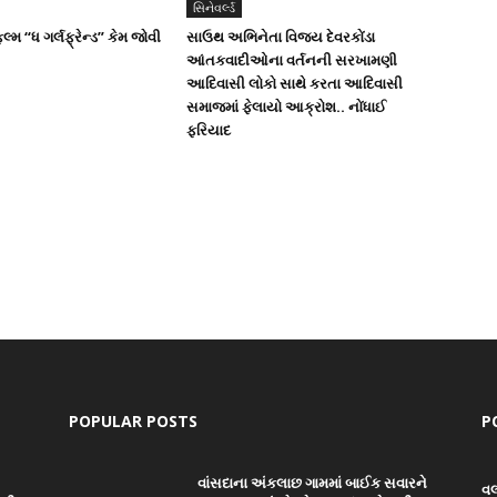
સિનેવર્લ્ડ
િલ્મ “ધ ગર્લફ્રેન્ડ” કેમ જોવી
સાઉથ અભિનેતા વિજય દેવરકોંડા
આંતકવાદીઓના વર્તનની સરખામણી
આદિવાસી લોકો સાથે કરતા આદિવાસી
સમાજમાં ફેલાયો આક્રોશ.. નોંધાઈ
ફરિયાદ
POPULAR POSTS
P
વાંસદાના અંકલાછ ગામમાં બાઈક સવારને
વ