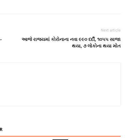
Next article
-
આજે રાજ્યમાં કોરોનાના નવા ૯૯૦ દર્દી, ૧૦૫૫ સાજા
થયા, ૭ લોકોના થયા મોત
R