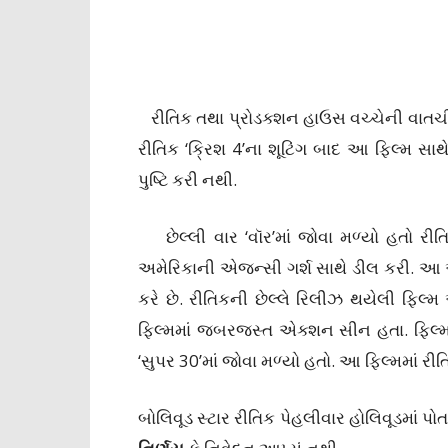
રીતિક તથા પ્રોડક્શન હાઉસ વચ્ચેની વાતચીત 
રીતિક ‘ક્રિશ 4’ના શૂટિંગ બાદ આ ફિલ્મ સાથ
પુષ્ટિ કરી નથી.
છેલ્લી વાર ‘વૉર’માં જોવા મળ્યો હતો રીતિકે ગ
અમેરિકાની એજન્સી ગર્શ સાથે ડીલ કરી. આ એ
કરે છે. રીતિકની છેલ્લે રિલીઝ થયેલી ફિલ્
ફિલ્મમાં જબરજસ્ત એક્શન સીન હતા. ફિલ્મમ
‘સુપર 30’માં જોવા મળ્યો હતો. આ ફિલ્મમાં ર
બોલિવૂડ સ્ટાર રીતિક પેહલીવાર હોલિવૂડમાં પો