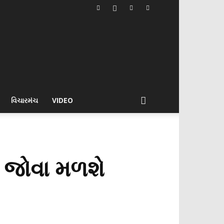
વિચારમંચ
VIDEO
ં જોવા મળશે