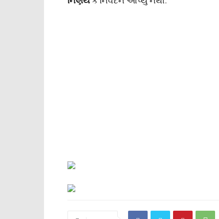
નિર્ણય
કે નિવેદન આપ્યું નથી.