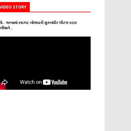
VIDEO STORY
ો.. ગરબામાં રમઝટ બોલાવતી મુકબધીર લીટલ સ્ટાર
ગીષાને..