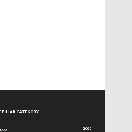
OPULAR CATEGORY
2630
લસાડ