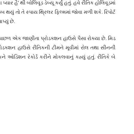
ાર હૈ’ થી બોલિવૂડ ડેબ્યૂ કર્યું હતું. હવે રીતિક હોલિવૂડમાં
 થયું તો તે સ્પાય થ્રિલર ફિલ્મમાં જોવા મળી શકે. રિપોર્ટ
યું છે.
ાછળ એક જાણીતા પ્રોડક્શન હાઉસે પૈસા રોક્યા છે. મિડ
્રોડક્શન હાઉસે રીતિકની ટીમને મૂવીમાં રોલ તથા સીનની
 ઓડિશન રેકોર્ડ કરીને મોકલવાનું કહ્યું હતું. રીતિકે બે