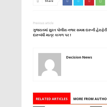
Share
Previous article
ગુજરાતમાં સુરત પોલીસ નજર સમક્ષ દારૂની હેરાફેરી
દારૂબંધી માત્ર કાગળ પર !
Decision News
RELATED ARTICLES
MORE FROM AUTHO