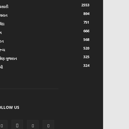
2553
વસારી
894
જરાત
751
્મદા
666
ંગ
568
રત
520
રૂચ
325
્ષિણ ગુજરાત
324
પી
OLLOW US