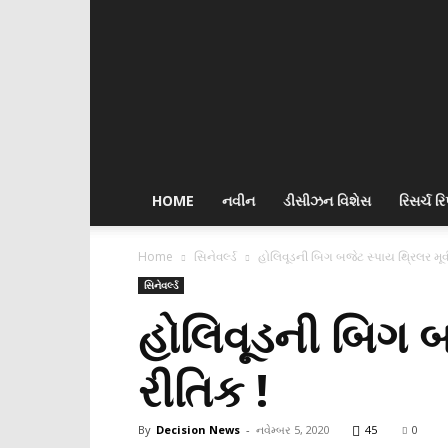
Decision
News
HOME
નવીન
ડીસીઝન વિશેસ
રિસર્ચ રિપ
Home
સિનેવર્લ્ડ
હોલિવૂડની બિગ બજેટ સ્પાય થ્રિલર મૂવી
સિનેવર્લ્ડ
હોલિવૂડની બિગ બ
રીતિક !
By
Decision News
-
નવેમ્બર 5, 2020
45
0