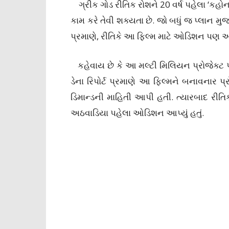
ગ્રીક ગોડ રીતિક રોશને 20 વર્ષ પહેલા ‘કહોના પ્ય
કામ કરે તેવી શક્યતા છે. જો બધું જ પ્લાન મુજબ
પ્રમાણે, રીતિકે આ ફિલ્મ માટે ઓડિશન પણ આપ્
કહેવાય છે કે આ મલ્ટી મિલિયન પ્રોજેક્ટ પ
ડેના રિપોર્ટ પ્રમાણે આ ફિલ્મને બનાવનાર પ
ડિમાન્ડની માહિતી આપી હતી. ત્યારબાદ રીતિકને
અઠવાડિયા પહેલા ઓડિશન આપ્યું હતું.