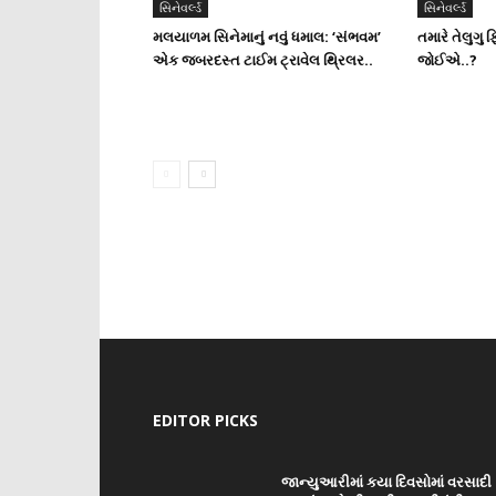
સિનેવર્લ્ડ
સિનેવર્લ્ડ
મલયાળમ સિનેમાનું નવું ધમાલ: ‘સંભવમ’
તમારે તેલુગુ ફ
એક જબરદસ્ત ટાઈમ ટ્રાવેલ થ્રિલર..
જોઈએ..?
EDITOR PICKS
જાન્યુઆરીમાં કયા દિવસોમાં વરસાદી