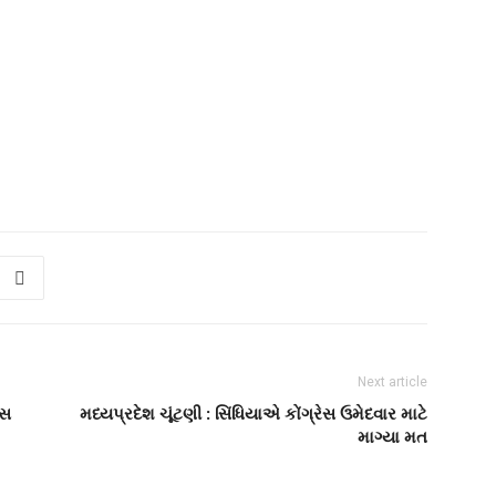
Next article
ેસ
મધ્યપ્રદેશ ચૂંટણી : સિંધિયાએ કોંગ્રેસ ઉમેદવાર માટે
માગ્યા મત