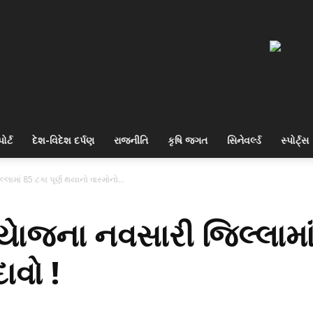
ોર્ટ
દેશ-વિદેશ દર્પણ
રાજનીતિ
કૃષિ જગત
સિનેવર્લ્ડ
સ્પોર્ટ્સ
ામાં 85 ટકા પૂર્ણ થયાનો વાસ્મોનો...
ાેજના નવસારી જિલ્લામાં 
ાવો !