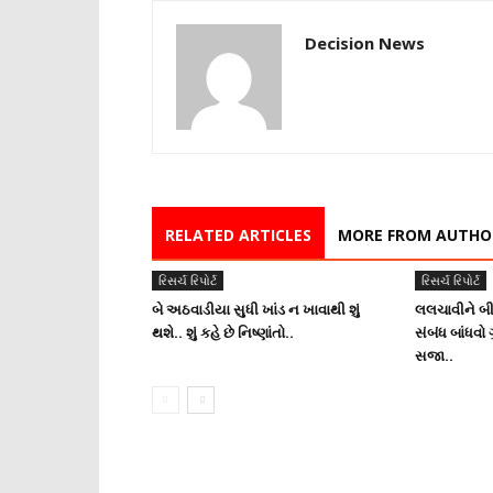
Decision News
RELATED ARTICLES
MORE FROM AUTHO
રિસર્ચ રિપોર્ટ
રિસર્ચ રિપોર્ટ
બે અઠવાડીયા સુધી ખાંડ ન ખાવાથી શું
લલચાવીને બી
થશે.. શું કહે છે નિષ્ણાંતો..
સંબંધ બાંધવો 
સજા..