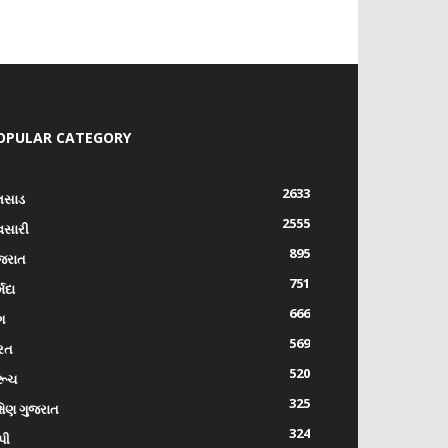
OPULAR CATEGORY
2633
લસાડ
2555
વસારી
895
જરાત
751
્મદા
666
ંગ
569
રત
520
રૂચ
325
્ષિણ ગુજરાત
324
પી