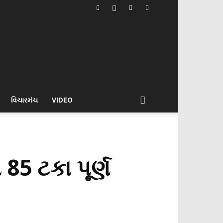
વિચારમંચ
VIDEO
85 ટકા પૂર્ણ