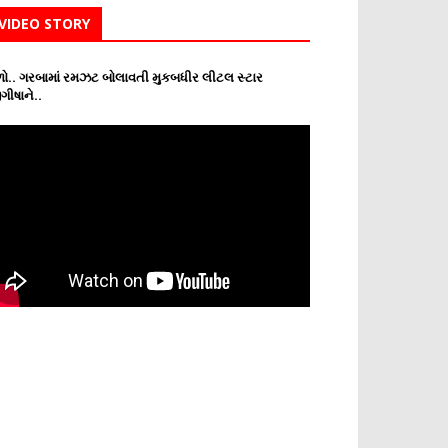
VIDEO STORY
ો.. ગરબામાં રમઝટ બોલાવતી મુકબધીર લીટલ સ્ટાર
ગીષાને..