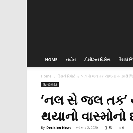
Decision
News
HOME
નવીન
ડીસીઝન વિશેસ
રિસર્ચ રિપ
Home
રિસર્ચ રિપોર્ટ
‘નલ સે જલ તક’ યાેજના નવસારી જિલ્લ
રિસર્ચ રિપોર્ટ
‘નલ સે જલ તક’ ય
થયાનો વાસ્મોનો દ
By
Decision News
-
નવેમ્બર 2, 2020
63
0