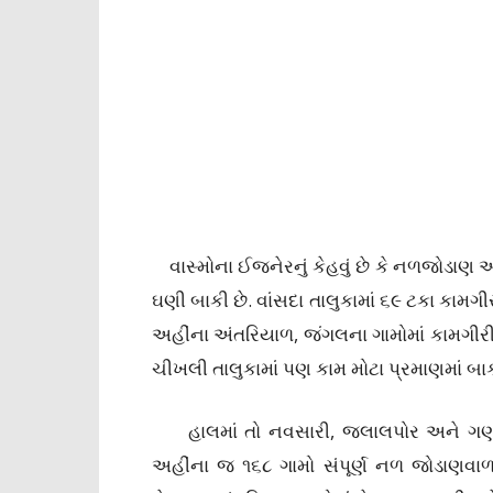
વાસ્મોના ઈજનેરનું કેહવું છે કે નળજોડાણ આ
ઘણી બાકી છે. વાંસદા તાલુકામાં ૬૯ ટકા કામગી
અહીંના અંતરિયાળ, જંગલના ગામોમાં કામગીરી 
ચીખલી તાલુકામાં પણ કામ મોટા પ્રમાણમાં બાક
હાલમાં તો નવસારી, જલાલપોર અને ગણદેવી
અહીંના જ ૧૬૮ ગામો સંપૂર્ણ નળ જોડાણવાળા થયા 