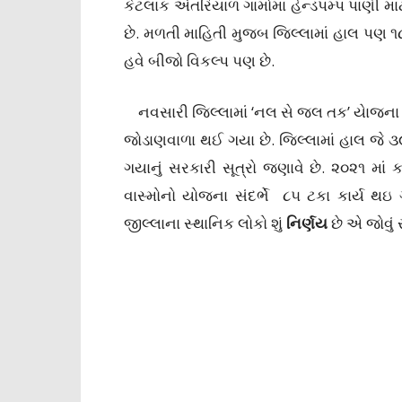
કેટલાક અંતરિયાળ ગામોમાં હેન્ડપમ્પ પાણી માટેન
છે. મળતી માહિતી મુજબ જિલ્લામાં હાલ પણ ૧૮
હવે બીજો વિકલ્પ પણ છે.
નવસારી જિલ્લામાં ‘નલ સે જલ તક’ યાેજના
જોડાણવાળા થઈ ગયા છે. જિલ્લામાં હાલ જે ૩૯
ગયાનું સરકારી સૂત્રો જણાવે છે. ૨૦૨૧ માં
વાસ્મોનો યોજના સંદર્ભે ૮૫ ટકા કાર્ય થ
જીલ્લાના સ્થાનિક લોકો શું
નિર્ણય
છે એ જોવું 