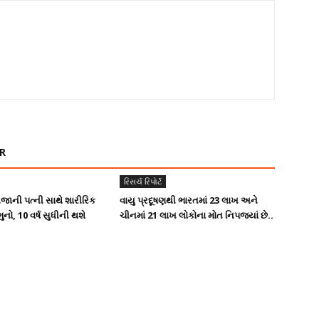
R
રિસર્ચ રિપોર્ટ
જાની પત્ની સાથે શારીરિક
વાયુ પ્રદૂષણથી ભારતમાં 23 લાખ અને
ગુનો, 10 વર્ષ સુધીની થશે
ચીનમાં 21 લાખ લોકોના મોત નિપજ્યાં છે..