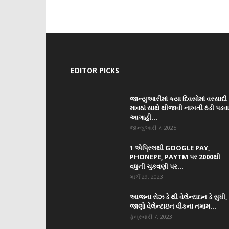
EDITOR PICKS
જાન્યુઆરીમાં કયા દિવસોમાં વરસાદી
માવઠાં સાથે થીજાવી નાખતી ઠંડી પડવ
આગાહી...
જાન્યુઆરી 7, 2025
1 એપ્રિલથી GOOGLE PAY,
PHONEPE, PAYTM પર 2000થી
વધુની ચુકવણી પર...
માર્ચ 29, 2023
આજના રોઝ ડે થી વેલેન્ટાઇન ડે સુધી,
જાણો વેલેન્ટાઇન વીકના તમામ...
ફેબ્રુવારી 7, 2023