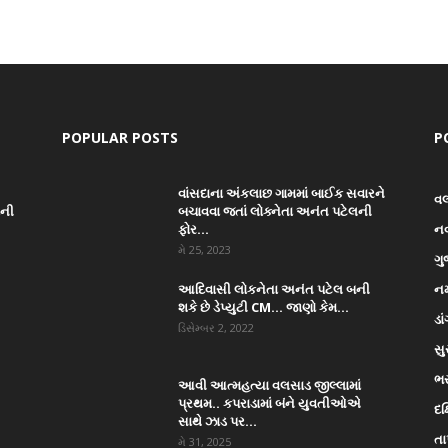
POPULAR POSTS
P
વાંસદાના અંકલાછ ગામમાં બાઈક સવારને
વ
ાની
બચાવવા જતાં લોક્નેતા અનંત પટેલની
ફોર...
ન
મે 25, 2023
ગુ
આદિવાસી લોકનેતા અનંત પટેલ બની
નર
શકે છે ડેપ્યુટી CM… જાણો કેમ...
ડા
ડિસેમ્બર 2, 2022
સુ
ભ
આવી આત્મહત્યા વલસાડ જીલ્લામાં
પ્રથમ.. કપરાડામાં બંને યુવતીઓએ
દક
સાથે ઝાડ પર...
તા
મે 31, 2025