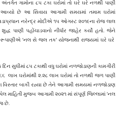
ર્ગત ગામોના ૮૫ ટકા ઘરોમાં તો ઘરે ઘરે નળથી પાણી
વામાં આવ્યો છે આ સિવાય આગામી સમયમાં તમામ ઘરોમાં
 વડાપ્રધાન નરેન્દ્ર મોદીએ ૧૫ ઓગસ્ટ ૨૦૧૯ના રોજ લાલ
દ્ધ પાણી પહોંચાડવાનો નીર્ધાર જાહેર કર્યો હતો. જેને
ય રૂપાણીએ ‘નલ સે જલ તક’ યોજનાથી રાજ્યમાં ઘરે ઘરે
આજ દિન સુધીમાં ૮૫ ટકાથી વધુ ઘરોમાં નળજોડાણની કામગીરી
૨.૬૬ લાખ ઘરોમાંથી ૨.૨૮ લાખ ઘરોમાં તો નળથી જળ પાણી
 ટકા વિસ્તાર બાકી રહ્યા છે તેને આગામી સમયમાં નળજોડાણ
લ માહિતી મુજબ આગામી ૨૦૨૧ માં સંપૂર્ણ જિલ્લામાં ‘નલ
જ છે.