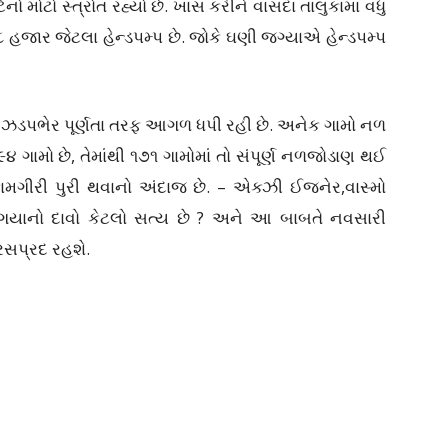
ો મોટો સ્ત્રોત રહ્યો છે. ખાસ કરીને વાંસદા તાલુકામાં વધુ
 હજાર જેટલા હેન્ડપમ્પ છે. જોકે ઘણી જગ્યાએ હેન્ડપમ્પ
 ઝડપભેર પૂર્ણતા તરફ આગળ ધપી રહી છે. અનેક ગામો નળ
૪ ગામો છે, તેમાંથી ૧૭૧ ગામોમાં તો સંપૂર્ણ નળજોડાણ થઈ
 કામગીરી પુરી થવાનો અંદાજ છે. – એક્ઝી ઈજનેર,વાસ્મો
ઇ ગયાનો દાવો કેટલો સત્ય છે ? અને આ બાબતે નવસારી
રસપ્રદ રહશે.