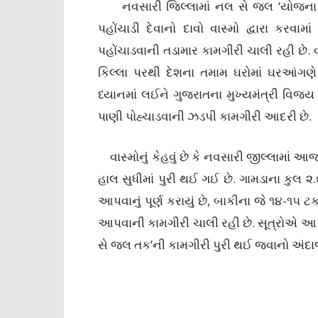
નવસારી જિલ્લામાં નલ સે જલ ‘યોજના અંત
પહોંચાડી દેવાનો દાવો વાસ્મો દ્વારા કર
પહોંચાડવાની તડામાર કામગીરી ચાલી રહી છે.
કિલ્લા પરથી દેશના તમામ ઘરોમાં ઘરઆંગણે શુ
ધ્યાનમાં લઈને ગુજરાતના મુખ્યમંત્રી વિજ
પાણી પોહ્ચાડવાની ઝડપી કામગીરી આદરી છે.
વાસ્મોનું કેહવું છે કે નવસારી જીલ્લામાં 
હાલ સુધીમાં પુરી થઈ ગઈ છે. ગામડાના કુલ 
આપવાનું પૂર્ણ કરાયું છે, બાકીના જે ૧૪-૧૫
આપવાની કામગીરી ચાલી રહી છે. સૂત્રોએ આપે
સે જલ તક’ની કામગીરી પુરી થઈ જવાનો અંદા