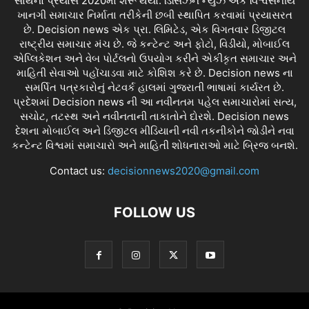
સાથેનો પ્રયાસ 2020માં શરૂ થયો. ડિસિઝન ન્યુઝ એક વિશ્વસનીય
ખાનગી સમાચાર નિર્માતા તરીકેની છબી સ્થાપિત કરવામાં પ્રયાસરત
છે. Decision news એક પ્રા. લિમિટેડ, એક વિગતવાર ડિજીટલ
રાષ્ટ્રીય સમાચાર મંચ છે. જે કન્ટેન્ટ અને ફોટો, વિડીયો, મોબાઈલ
એપ્લિકેશન અને વેબ પોર્ટલનો ઉપયોગ કરીને એકીકૃત સમાચાર અને
માહિતી સેવાઓ પહોંચાડવા માટે કોશિશ કરે છે. Decision news ના
સમર્પિત પત્રકારોનું નેટવર્ક હાલમાં ગુજરાતી ભાષામાં કાર્યરત છે.
પ્રદેશમાં Decision news ની આ નવીનતમ પહેલ સમાચારોમાં સત્ય,
સચોટ, તટસ્થ અને નવીનતાની તાકાતોને દોરશે. Decision news
દેશના મોબાઈલ અને ડિજીટલ મીડિયાની નવી તકનીકોને જોડીને નવા
કન્ટેન્ટ વિશ્વમાં સમાચારો અને માહિતી શોધનારાઓ માટે બ્રિજ બનશે.
Contact us:
decisionnews2020@gmail.com
FOLLOW US