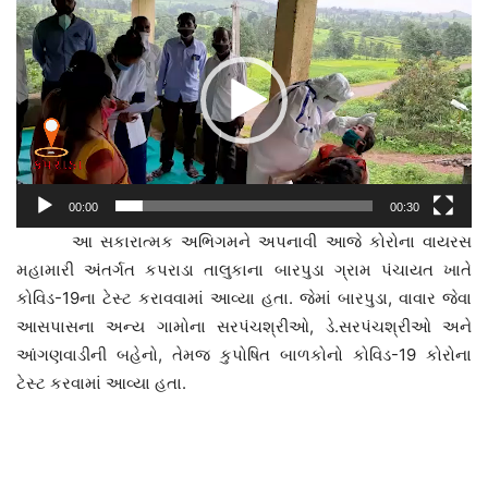
પ્લેયર
00:00
00:30
આ સકારાત્મક અભિગમને અપનાવી આજે કોરોના વાયરસ
મહામારી અંતર્ગત કપરાડા તાલુકાના બારપુડા ગ્રામ પંચાયત ખાતે
કોવિડ-19ના ટેસ્ટ કરાવવામાં આવ્યા હતા. જેમાં બારપુડા, વાવાર જેવા
આસપાસના અન્ય ગામોના સરપંચશ્રીઓ, ડે.સરપંચશ્રીઓ અને
આંગણવાડીની બહેનો, તેમજ કુપોષિત બાળકોનો કોવિડ-19 કોરોના
ટેસ્ટ કરવામાં આવ્યા હતા.