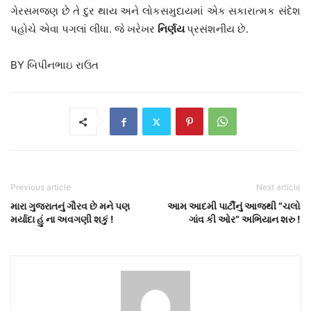
ગેરસમજણ છે તે દુર થાય અને લોકસમુદાયમાં એક સકારાત્મક સંદેશ
પહોચે એવા પગલાં લીધા. જે ખરેખર
નિર્ણય
પ્રસંશનીય છે.
BY બિપીનભાઇ રાઉત
Previous article
Next article
મારા ગુજરાતનું ગૌરવ છે મને પણ
આમ આદમી પાર્ટીનું આજથી “ચલો
મર્યાદા હું ના અવગણી શકું !
ગાંવ કી ઓર” અભિયાન શરુ !