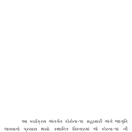
આ કાર્યક્રમ અંતર્ગત કોરોના-૧૯ મહામારી અંગે જાગૃતિ
લાવવાનો પ્રયાસ થયો. સ્થાનિક વિસ્તારમાં જે કોરના-૧૯ ની