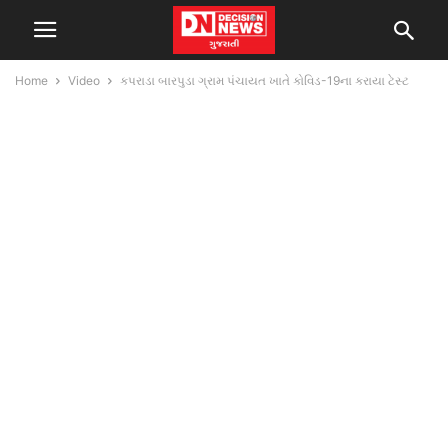
Home
Video
કપરાડા બારપુડા ગ્રામ પંચાયત ખાતે કોવિડ-19ના કરાયા ટેસ્ટ