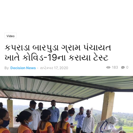
Video
કપરાડા બારપુડા ગ્રામ પંચાયત
ખાતે કોવિડ-19ના કરાયા ટેસ્ટ
183
0
By
Decision News
-
સપ્ટેમ્બર 17, 2020