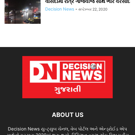
વાંસદામાં રાત્રે ગાજવીજ સાથે ભારે વરસાદ
Decision News
-
સપ્ટેમ્બર 22, 2020
ABOUT US
Decision News યુ-ટ્યુબ ચેનલ, વેબ પોર્ટલ અને એન્ડ્રોઈડ એપ