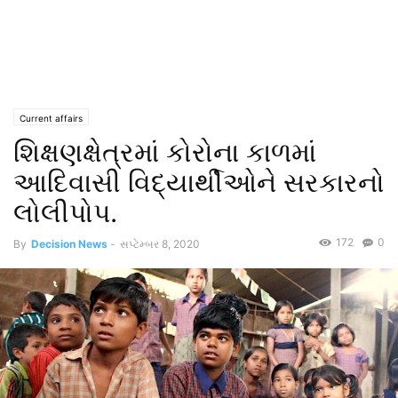
Current affairs
શિક્ષણક્ષેત્રમાં કોરોના કાળમાં
આદિવાસી વિદ્યાર્થીઓને સરકારનો
લોલીપોપ.
172
0
By
Decision News
-
સપ્ટેમ્બર 8, 2020