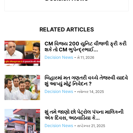
RELATED ARTICLES
CM વિજય 200 યુનિટ વીજળી ફ્રી કરી
શકે તો CM ભુપેન્દ્રભાઈ...
Decision News
-
મે 11, 2026
બિહારમાં મત ગણતરી વચ્ચે તેજસ્વી યાદવે
શું આપ્યું મોટું નિવેદન ?
Decision News
-
નવેમ્બર 14, 2025
શું તમે જાણો છો પેટ્રોલ પંપના માલિકની
એક દિવસ, અઠવાડિયા કે...
Decision News
-
સપ્ટેમ્બર 21, 2025