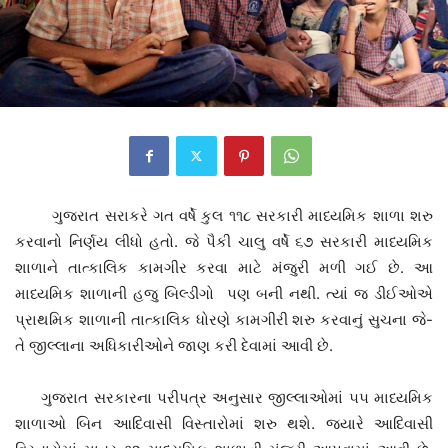
ગુજરાત સરાકરે ગત વર્ષે કુલ ૧૧૮ સરકારી માધ્યમિક શાળા શરુ
કરવાનો નિર્ણય લીધો હતો. જે પૈકી ચાલુ વર્ષે ૬૭ સરકારી માધ્યમિક
શાળાને તાત્કાલિક કામગીર કરવા માટે મંજુરી મળી ગઈ છે. આ
માધ્યમિક શાળાની હજુ બિલ્ડીંગો પણ બની નથી. ત્યાં જ ડીઈઓએ
પ્રાથમિક શાળાની તાત્કાલિક ધોરણે કામગીરી શરુ કરવાનું સુચના જે-
તે જીલ્લાના અધિકારીઓને જાણ કરી દેવામાં આવી છે.
ગુજરાત સરકારના પરીપત્ર અનુસાર જીલ્લાઓમાં ૫૫ માધ્યમિક
શાળાઓ બિન આદિવાસી વિસ્તારોમાં શરુ થશે. જયારે આદિવાસી