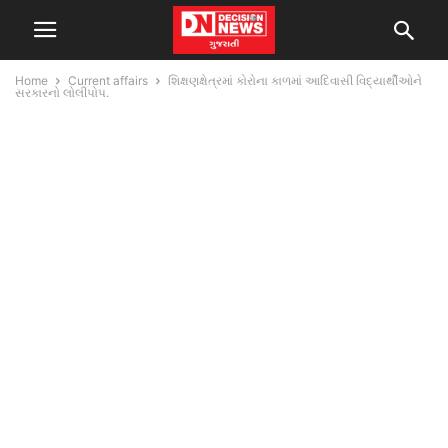
Home
Current affairs
શિક્ષણક્ષેત્રમાં કોરોના કાળમાં આદિવાસી વિદ્યાર્થીઓને
સરકારનો લોલીપોપ.