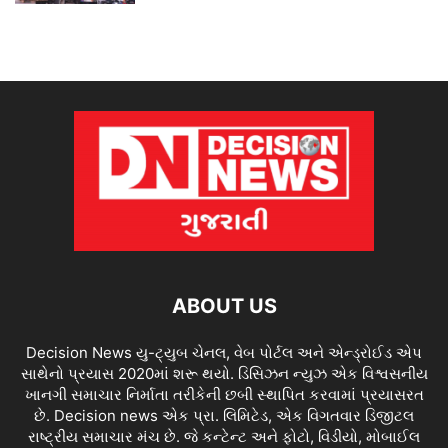
ABOUT US
Decision News યુ-ટ્યુબ ચેનલ, વેબ પોર્ટલ અને એન્ડ્રોઈડ એપ
સાથેનો પ્રયાસ 2020માં શરૂ થયો. ડિસિઝન ન્યુઝ એક વિશ્વસનીય
ખાનગી સમાચાર નિર્માતા તરીકેની છબી સ્થાપિત કરવામાં પ્રયાસરત
છે. Decision news એક પ્રા. લિમિટેડ, એક વિગતવાર ડિજીટલ
રાષ્ટ્રીય સમાચાર મંચ છે. જે કન્ટેન્ટ અને ફોટો, વિડીયો, મોબાઈલ