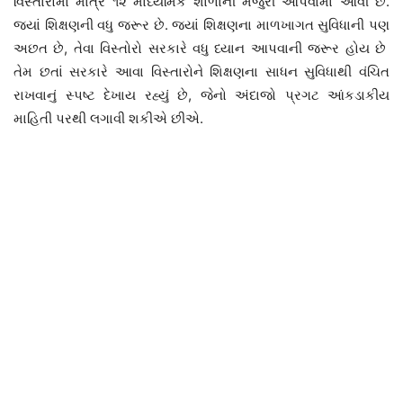
વિસ્તારોમાં માત્ર ૧૨ માધ્યમિક શાળાની મંજુરી આપવામાં આવી છે.
જ્યાં શિક્ષણની વધુ જરૂર છે. જ્યાં શિક્ષણના માળખાગત સુવિધાની પણ
અછત છે, તેવા વિસ્તોરો સરકારે વધુ ધ્યાન આપવાની જરૂર હોય છે
તેમ છતાં સરકારે આવા વિસ્તારોને શિક્ષણના સાધન સુવિધાથી વંચિત
રાખવાનું સ્પષ્ટ દેખાય રહ્યું છે, જેનો અંદાજો પ્રગટ આંકડાકીય
માહિતી પરથી લગાવી શકીએ છીએ.