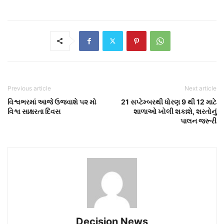
Previous article
Next article
વિશ્વભરમાં આજે ઉજવાશે ૫૨ મો
21 સપ્ટેમ્બરથી ધોરણ 9 થી 12 માટે
વિશ્વ સાક્ષરતા દિવસ
શાળાઓ ખોલી શકાશે, શરતોનું
પાલન જરૂરી
Decision News