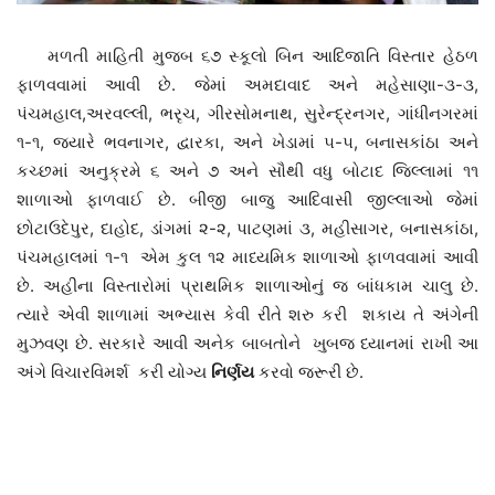
મળતી માહિતી મુજબ ૬૭ સ્કૂલો બિન આદિજાતિ વિસ્તાર હેઠળ
ફાળવવામાં આવી છે. જેમાં અમદાવાદ અને મહેસાણા-૩-૩,
પંચમહાલ,અરવલ્લી, ભરૃચ, ગીરસોમનાથ, સુરેન્દ્રનગર, ગાંધીનગરમાં
૧-૧, જયારે ભવનાગર, દ્વારકા, અને ખેડામાં ૫-૫, બનાસકાંઠા અને
કચ્છમાં અનુક્રમે ૬ અને ૭ અને સૌથી વધુ બોટાદ જિલ્લામાં ૧૧
શાળાઓ ફાળવાઈ છે. બીજી બાજુ આદિવાસી જીલ્લાઓ જેમાં
છોટાઉદેપુર, દાહોદ, ડાંગમાં ૨-૨, પાટણમાં ૩, મહીસાગર, બનાસકાંઠા,
પંચમહાલમાં ૧-૧ એમ કુલ ૧૨ માધ્યમિક શાળાઓ ફાળવવામાં આવી
છે. અહીના વિસ્તારોમાં પ્રાથમિક શાળાઓનું જ બાંધકામ ચાલુ છે.
ત્યારે એવી શાળામાં અભ્યાસ કેવી રીતે શરુ કરી શકાય તે અંગેની
મુઝવણ છે. સરકારે આવી અનેક બાબતોને ખુબજ ધ્યાનમાં રાખી આ
અંગે વિચારવિમર્શ કરી યોગ્ય
નિર્ણય
કરવો જરૂરી છે.