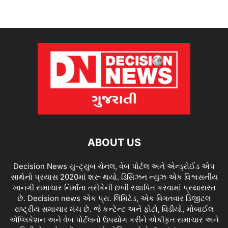
ABOUT US
Decision News યુ-ટ્યુબ ચેનલ, વેબ પોર્ટલ અને એન્ડ્રોઈડ એપ
સાથેનો પ્રયાસ 2020માં શરૂ થયો. ડિસિઝન ન્યુઝ એક વિશ્વસનીય
ખાનગી સમાચાર નિર્માતા તરીકેની છબી સ્થાપિત કરવામાં પ્રયાસરત
છે. Decision news એક પ્રા. લિમિટેડ, એક વિગતવાર ડિજીટલ
રાષ્ટ્રીય સમાચાર મંચ છે. જે કન્ટેન્ટ અને ફોટો, વિડીયો, મોબાઈલ
એપ્લિકેશન અને વેબ પોર્ટલનો ઉપયોગ કરીને એકીકૃત સમાચાર અને