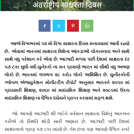
આજે વિશ્વભરમાં ૫૨ મો વિશ્વ સાક્ષરતા દિવસ મનાવવામાં આવી રહ્યો
છે. એવામાં ભારતમાં સાક્ષરતા વિશેના આંકડાઓ ચોકાવનારા અને સાથે
સાથે વધુ પરેશાન કરે એવા છે. આઝાદી મળ્યા પછી દેશમાં સાક્ષરતા દર
૫૭ ટકા સુધી વધી યુનેસ્કો ના મત પ્રમાણે ભારત માં સૌથી વધુ અભણ
લોકો છે. ભારતમાં લગભગ ૨૮ કરોડ લોકો અશિક્ષિત છે. યુનીસ્કોની
ગ્લોબલ એજયુકેશન મોનીટરીંગ રીપોર્ટ અનુસાર ભારતને ૨૦૫૦ માં
પ્રાયમરી શિક્ષણ, ૨૦૬૦ માં માધ્યમિક શિક્ષણ અને ૨૦૮૫માં ઉચ્ચ
માધ્યમિક શિક્ષણ ના વૈશ્વિક ધ્યેયને પ્રાપ્ત કરવામાં સફળ થશે
.
જો આપણે આઝાદી થી લઈને વર્તમાન સાક્ષરતા વિશેનું આકલન
કરીએ તો સ્થિતિ થોડી સારી જણાય છે. આઝાદી પછી દેશમાં
સાક્ષરતાનો ગ્રાફ ૫૭ ટકા વધ્યો છે. તેમ છતા પણ આપણે વૈશ્વિક સ્તરે