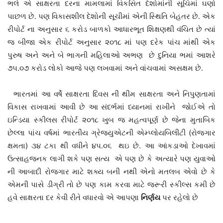
ભલે એ સાક્ષરતા દરના મામલામાં વિકસિત દેશોમાંની સૂચિમાં ઘણો
પાછળ છે. પણ વિકાસશીલ દેશોની સૂચીમાં એની સ્થિતિ બેહતર છે. એક
રીપોર્ટ ના અનુસાર ૬ કરોડ બાળકો આધારભૂત શિક્ષણથી વંચિત છે ત્યાં
જ બીજા એક રીપોર્ટ અનુસાર ૨૦૧૮ માં પણ દરેક પાંચ માંથી એક
પુરુષ અને અને બે ભાગની મહિલાઓ અભણ છે દુનિયા ભમાં આશરે
૭૫.૦૭ કરોડ લોકો આજે પણ લખવામાં અને વાંચવામાં અસક્ષમ છે.
ભારતમાં આ વર્ષે સાક્ષરતા દિવસ ની થીમ સાક્ષરતા અને નિપુણતામાં
વિકાસ રાખવામાં આવી છે આ સંદર્ભમાં ધ્યાનમાં રાખીને જોઈએ તો
ઇન્ડિયા સ્કીલસ રીપોર્ટ ૨૦૧૮ ખુબ જ મહત્વપૂર્ણ છે જેના મુતાબિક
છેલ્લા પાંચ વર્ષમાં ભારતીય ગ્રેજ્યુએટની એમ્પ્લોયબિલીટી (રોજગાર
ક્ષમતા) ૩૪ ટકા થી વધીને ૪૫.૦૬ થઇ છે. આ આંકડાઓ દેખાવમાં
ઉત્સાહજનક લાગી શકે પણ સત્ય એ પણ છે કે અત્યારે પણ યુવાઓ
ની આબાદી રોજગાર માટે શક્ય બની નથી એનો મતલબ એવો છે કે
એમની પાસે ડીગ્રી તો છે પણ કામ કરવા માટે જરૂરી સ્કીલ્સ કમી છે
હવે સાક્ષરતા દર કેવી રીતે વધારવો એ આપણા
નિર્ણય
પર રહેલો છે