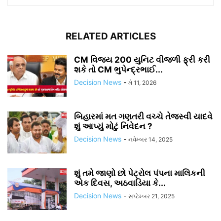
RELATED ARTICLES
CM વિજય 200 યુનિટ વીજળી ફ્રી કરી
શકે તો CM ભુપેન્દ્રભાઈ...
Decision News
-
મે 11, 2026
બિહારમાં મત ગણતરી વચ્ચે તેજસ્વી યાદવે
શું આપ્યું મોટું નિવેદન ?
Decision News
-
નવેમ્બર 14, 2025
શું તમે જાણો છો પેટ્રોલ પંપના માલિકની
એક દિવસ, અઠવાડિયા કે...
Decision News
-
સપ્ટેમ્બર 21, 2025