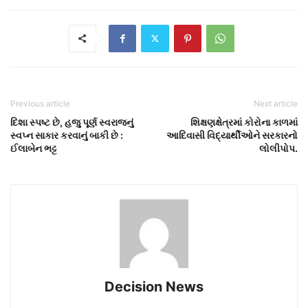
Previous article
Next article
દિશા સ્પષ્ટ છે, હજુ પૂર્ણ સ્વરાજનું
શિક્ષણક્ષેત્રમાં કોરોના કાળમાં
સ્વપ્ન સાકાર કરવાનું બાકી છે :
આદિવાસી વિદ્યાર્થીઓને સરકારનો
ઈલાબેન ભટ્ટ
લોલીપોપ.
Decision News