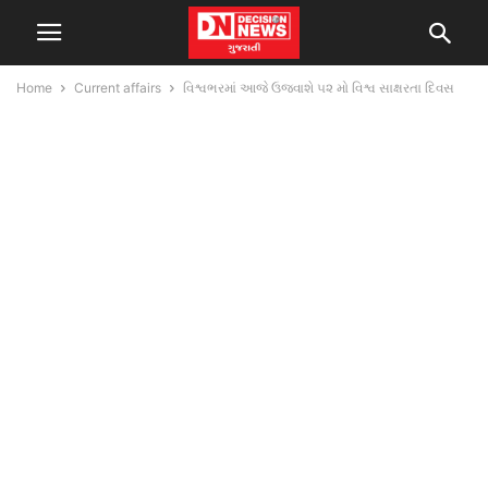
Home
Current affairs
વિશ્વભરમાં આજે ઉજવાશે ૫૨ મો વિશ્વ સાક્ષરતા દિવસ