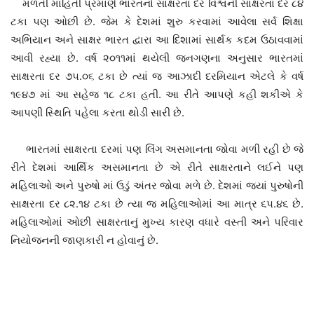
મળતી માહિતી પ્રમાણે ભારતનો સાક્ષરતા દર વિશ્વની સાક્ષરતા દર ૮૪
ટકા પણ ઓછી છે. જેમ કે દેશમાં શુરુ કરવામાં આવેલા સર્વ શિક્ષા
અભિયાન અને સાક્ષર ભારત દ્વારા આ દિશામાં સાર્થક કદમ ઉઠાવવામાં
આવી રહ્યા છે. વર્ષ ૨૦૧૧માં થયેલી જનગણના અનુસાર ભારતમાં
સાક્ષરતા દર ૭૫.૦૬ ટકા છે ત્યાં જ આઝાદી દરમિયાન એટલે કે વર્ષ
૧૯૪૭ માં આ સહેજ ૧૮ ટકા હતી. આ રીતે આપણે કહી શકીએ કે
આપણી સ્થિતિ પહેલા કરતા થોડી સારી છે.
ભારતમાં સાક્ષરતા દરમાં પણ લિંગ અસમાનતા જોવા મળી રહી છે જે
રીતે દેશમાં આર્થિક અસમાનતા છે એ રીતે સાક્ષરતાને લઈને પણ
મહિલાઓ અને પુરુષો માં ઉડું અંતર જોવા મળે છે. દેશમાં જ્યાં પુરુષોની
સાક્ષરતા દર ૮૨.૧૪ ટકા છે ત્યા જ મહિલાઓમાં આ માત્ર ૬૫.૪૬ છે.
મહિલાઓમાં ઓછી સાક્ષરતાનું મુખ્ય કારણ વધારે વસ્તી અને પરિવાર
નિયોજનની જાણકારી ન હોવાનું છે.