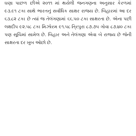
ઘણા પાછળ છીએ ૨૦૧૧ માં થયેલી જનગણના અનુસાર કેરળમાં
૯૩.૯૧ ટકા સાથે ભારતનું સર્વાધિક સાક્ષર રાજ્ય છે. બિહારમાં આ દર
૬૩.૮૨ ટકા છે ત્યાં જ તેલંગણામાં ૬૬.૫૦ ટકા સાક્ષરતા છે. એના પછી
લક્ષદીપ ૯૨.૫૮ ટકા મિઝોરમ ૯૧.૫૮ ત્રિપુરા ૮૭.૭૫ ગોવા ૮૭.૪૦ ટકા
પણ સૂચિમાં સામેલ છે. બિહાર અને તેલંગણા એવા બે રાજ્ય છે જેની
સાક્ષરતા દર ખુબ ઓછો છે.