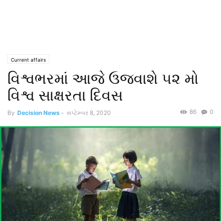
Current affairs
વિશ્વભરમાં આજે ઉજવાશે ૫૨ મો
વિશ્વ સાક્ષરતા દિવસ
86
0
By
Decision News
-
સપ્ટેમ્બર 8, 2020