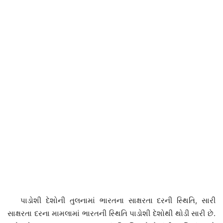
પાડોશી દેશોની તુલનામાં ભારતના સાક્ષરતા દરની સ્થિતિ, સારી
સાક્ષરતા દરના મામલામાં ભારતની સ્થિતિ પાડોશી દેશોથી થોડી સારી છે.