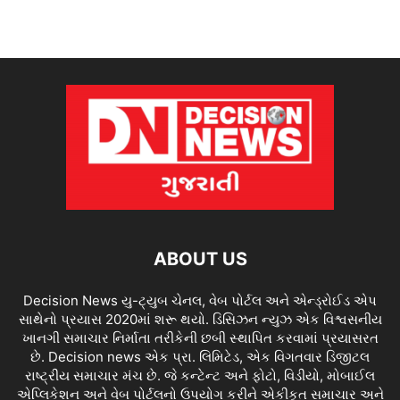
ABOUT US
Decision News યુ-ટ્યુબ ચેનલ, વેબ પોર્ટલ અને એન્ડ્રોઈડ એપ
સાથેનો પ્રયાસ 2020માં શરૂ થયો. ડિસિઝન ન્યુઝ એક વિશ્વસનીય
ખાનગી સમાચાર નિર્માતા તરીકેની છબી સ્થાપિત કરવામાં પ્રયાસરત
છે. Decision news એક પ્રા. લિમિટેડ, એક વિગતવાર ડિજીટલ
રાષ્ટ્રીય સમાચાર મંચ છે. જે કન્ટેન્ટ અને ફોટો, વિડીયો, મોબાઈલ
એપ્લિકેશન અને વેબ પોર્ટલનો ઉપયોગ કરીને એકીકૃત સમાચાર અને