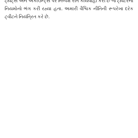
ટ્વિટ્સ અને એકાઉન્ટ્સ પર નિષ્પક્ષ રીતે કાર્યવાહી કરી છે જે ટ્વિટરના
નિયમોનો ભંગ કરી રહ્યા હતા. અમારી વૈશ્વિક નીતિની રૂપરેખા દરેક
ટ્વીટને નિયંત્રિત કરે છે.