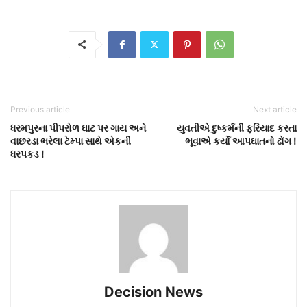
Previous article
Next article
ધરમપુરના પીપરોળ ઘાટ પર ગાય અને
યુવતીએ દુષ્કર્મની ફરિયાદ કરતા
વાછરડા ભરેલા ટેમ્પા સાથે એકની
ભૂવાએ કર્યો આપઘાતનો ઢોંગ !
ધરપકડ !
Decision News