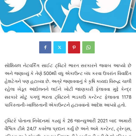
સોશિયલ નેટવર્કિંગ સાઈટ ટ્વિટરે ભારત સરકારને જવાબ આપ્યો છે
અને જણાવ્યું કે તેણે 500થી વધુ એકાઉન્ટ બંધ કરવા ઉપરાંત વિવાદિત
હેશટેગને પણ હટાવ્યા છે. અત્રે જણાવવાનું કે કૃષિ કાયદા વિરુદ્ધ ચાલી
રહેલા ખેડૂત આંદોલનને લઈને ખોટી જાણકારી ફેલાવવા મુદ્દે કેન્દ્ર
સરકારે મોટું પગલું ભરતા ટ્વિટરને ભડકાઉ કન્ટેન્ટ ફેલાવતા 1178
પાકિસ્તાની-ખાલિસ્તાની એકાઉન્ટને હટાવવાનો આદેશ આપ્યો હતો.
ટ્વિટરે પોતાના નિવેદનમાં કહ્યું કે 26 જાન્યુઆરી 2021 બાદ અમારી
વૈશ્વિક ટીમે 24/7 કવરેજ પ્રદાન કર્યું છે અને અમે કન્ટેન્ટ, ટ્રેન્ડ્સ,