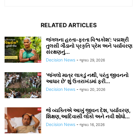
RELATED ARTICLES
જંગલના હરતા-ફરતા વિશ્વકોશ’: પદ્મશ્રી
તુલસી ગૌડાનો પ્રકૃતિ પ્રેમ અને પર્યાવરણ
સંરક્ષણનું...
Decision News
-
જુલાઇ 29, 2026
‘જંગલો માત્ર લાકડું નથી, પરંતુ જીવનનો
આધાર છે’ શું ઉત્તરાખંડમાં ફરી...
Decision News
-
જુલાઇ 20, 2026
જે વ્યક્તિએ આખું જીવન દેશ, પર્યાવરણ,
શિક્ષણ,આદિવાસી લોકો અને નવી શોધો...
Decision News
-
જુલાઇ 16, 2026