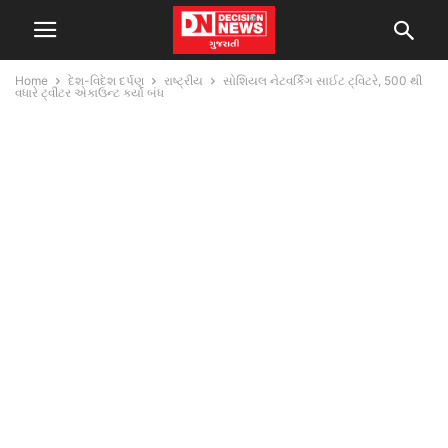
Home
દેશ-વિદેશ દર્પણ
રાષ્ટ્રીય
સોશિયલ નેટવર્કિંગ સાઈટ ટ્વિટરે, 500 થી
વધારે ટ્વીટર એકાઉન્ટ કર્યાં બંધ