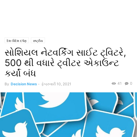
દેશ-વિદેશ દર્પણ
રાષ્ટ્રીય
સોશિયલ નેટવર્કિંગ સાઈટ ટ્વિટરે,
500 થી વધારે ટ્વીટર એકાઉન્ટ
કર્યાં બંધ
41
0
By
Decision News
-
ફેબ્રુવારી 10, 2021