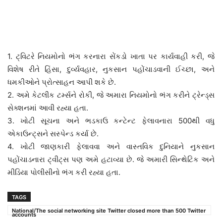
1. ટ્વિટરે નિયમોનો ભંગ કરનારા સેંકડો ખાતા પર કાર્યવાહી કરી, જે
વિશેષ રીતે હિંસા, દુર્વ્યવહાર, નુકસાન પહોંચાડવાની ઈચ્છા, અને
ધમકીઓને પ્રોત્સાહન આપી શકે છે.
2. અમે કેટલીક ટર્મ્સને રોકી, જે અમારા નિયમોનો ભંગ કરીને ટ્રેન્ડ્સ
સેક્શનમાં આવી રહ્યા હતા.
3. ખોટી સૂચના અને ભડકાઉ કન્ટેન્ટ ફેલાવનારા 500થી વધુ
એકાઉન્ટ્સને સસ્પેન્ડ કર્યા છે.
4. ખોટી જાણકારી ફેલાવવા અને વાસ્તવિક દુનિયાને નુકસાન
પહોંચાડનારા ટ્વીટ્સ પણ અમે હટાવ્યા છે. જે અમારી સિન્થેટિક અને
મીડિયા પોલીસીનો ભંગ કરી રહ્યા હતા.
TAGS
National/The social networking site Twitter closed more than 500 Twitter
accounts