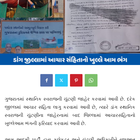
ગુજરાતમાં સ્થાનિક સ્વરાજની ચુંટણી જાહેર કરવામાં આવી છે. દરેક
જીલ્લમાં આચાર સંહિતા લાગુ કરવામાં આવી છે, ત્યારે ડાંગ સ્થાનિક
સ્વરાજની ચુંટણીના જાહેરનામાં બાદ જિલ્લામાં આચારસંહિતાનો
ખુલ્લેઆમ ભંગની ફરિયાદ કરવામાં આવી છે.
આમ આદમી પાર્ટી દ્વારા કલેકટર અને ચૂંટણી અધિકારીને રજૂઆત