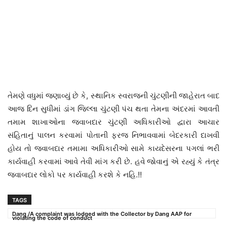
તેમણે વધુમાં જણાવ્યું છે કે, સ્થાનિક સ્વરાજની ચુંટણીની જાહેરાત બાદ
આજ દિન સુધીમાં ડાંગ જિલ્લા ચુંટણી પંચ થતા તેમના અંદરમાં આવતી
તમામ શાખાઓના જવાબદાર ચુંટણી અધિકારીઓ દ્વારા આચાર
સંહિતાનું પાલન કરવામાં પોતાની ફરજ નિભાવવામાં બેદરકારી દાખવી
હોય તો જવાબદાર તમામા અધિકારીઓ સામે કાયદેસરના પગલાં ભરી
કાર્યવાહી કરવામાં આવે તેવી માંગ કરી છે. હવે જોવાનું એ રહ્યું કે તંત્ર
જવાબદાર લોકો પર કાર્યવાહી કરશે કે નહિ.!!
TAGS
Dang /A complaint was lodged with the Collector by Dang AAP for
violating the code of conduct