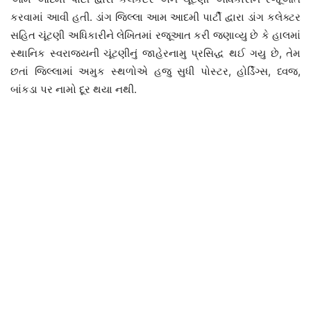
કરવામાં આવી હતી. ડાંગ જિલ્લા આમ આદમી પાર્ટી દ્વારા ડાંગ કલેક્ટર
સહિત ચૂંટણી અધિકારીને લેખિતમાં રજૂઆત કરી જણાવ્યુ છે કે હાલમાં
સ્થાનિક સ્વરાજ્યની ચૂંટણીનું જાહેરનામુ પ્રસિદ્ધ થઈ ગયુ છે, તેમ
છતાં જિલ્લામાં અમુક સ્થળોએ હજુ સુધી પોસ્ટર, હોર્ડિંગ્સ, ધ્વજ,
બાંકડા પર નામો દૂર થયા નથી.