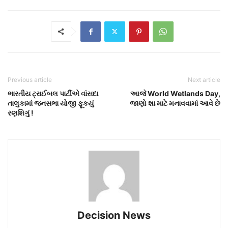
Previous article
Next article
ભારતીય ટ્રાઈબલ પાર્ટીએ વાંસદા
આજે World Wetlands Day,
તાલુકામાં જનસભા યોજી ફૂકયું
જાણો શા માટે મનાવવામાં આવે છે
રણશિગું !
Decision News