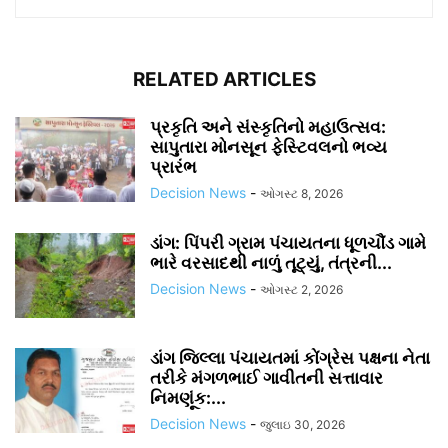
RELATED ARTICLES
પ્રકૃતિ અને સંસ્કૃતિનો મહાઉત્સવ:
સાપુતારા મોનસૂન ફેસ્ટિવલનો ભવ્ય
પ્રારંભ
Decision News
-
ઓગસ્ટ 8, 2026
ડાંગ: પિંપરી ગ્રામ પંચાયતના ધૂળચૌંડ ગામે
ભારે વરસાદથી નાળું તૂટ્યું, તંત્રની...
Decision News
-
ઓગસ્ટ 2, 2026
ડાંગ જિલ્લા પંચાયતમાં કોંગ્રેસ પક્ષના નેતા
તરીકે મંગળભાઈ ગાવીતની સત્તાવાર
નિમણૂંક:...
Decision News
-
જુલાઇ 30, 2026