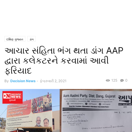
દક્ષિણ ગુજરાત
ડાંગ
આચાર સંહિતા ભંગ થતા ડાંગ AAP
દ્વારા કલેકટરને કરવામાં આવી
ફરિયાદ
125
0
By
Decision News
-
ફેબ્રુવારી 2, 2021