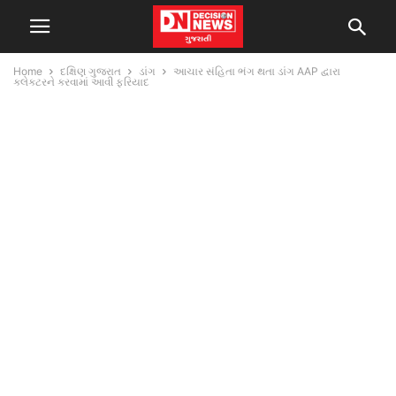
Home
દક્ષિણ ગુજરાત
ડાંગ
આચાર સંહિતા ભંગ થતા ડાંગ AAP દ્વારા
કલેકટરને કરવામાં આવી ફરિયાદ