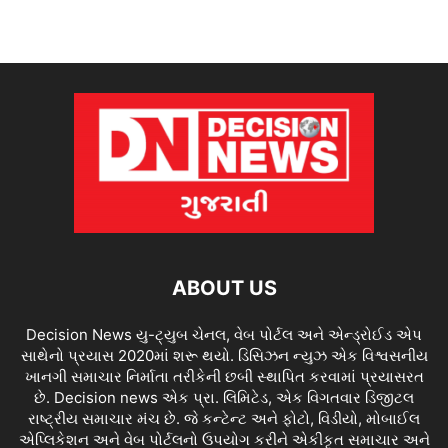
ABOUT US
Decision News યુ-ટ્યુબ ચેનલ, વેબ પોર્ટલ અને એન્ડ્રોઈડ એપ
સાથેનો પ્રયાસ 2020માં શરૂ થયો. ડિસિઝન ન્યુઝ એક વિશ્વસનીય
ખાનગી સમાચાર નિર્માતા તરીકેની છબી સ્થાપિત કરવામાં પ્રયાસરત
છે. Decision news એક પ્રા. લિમિટેડ, એક વિગતવાર ડિજીટલ
રાષ્ટ્રીય સમાચાર મંચ છે. જે કન્ટેન્ટ અને ફોટો, વિડીયો, મોબાઈલ
એપ્લિકેશન અને વેબ પોર્ટલનો ઉપયોગ કરીને એકીકૃત સમાચાર અને