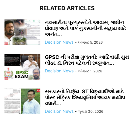
RELATED ARTICLES
નવસારીના પૂરગ્રસ્તોને આવાસ, જમીન
ધોવાણ અને પાક નુકસાનીની સહાય માટે
અનંત...
Decision News
-
ઓગસ્ટ 5, 2026
GPSC ની પરીક્ષા મુલતવી: આદિવાસી યુથ
લીડર ડૉ. નિરવ પટેલની રજૂઆત...
Decision News
-
ઓગસ્ટ 1, 2026
સરકારનો નિર્ણય: ST વિદ્યાર્થીઓ માટે
પોસ્ટ મેટ્રિક શિષ્યવૃત્તિમાં આવક મર્યાદા
વધારી...
Decision News
-
જુલાઇ 30, 2026