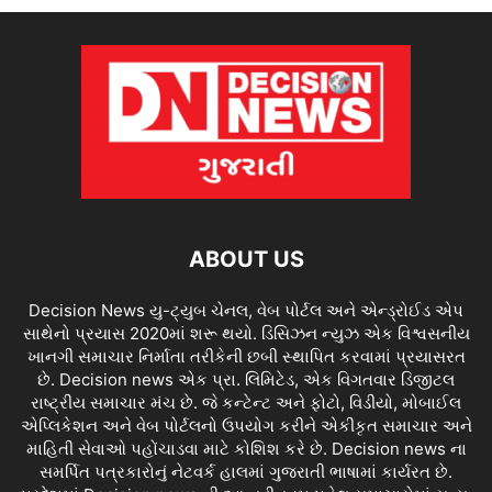
ABOUT US
Decision News યુ-ટ્યુબ ચેનલ, વેબ પોર્ટલ અને એન્ડ્રોઈડ એપ
સાથેનો પ્રયાસ 2020માં શરૂ થયો. ડિસિઝન ન્યુઝ એક વિશ્વસનીય
ખાનગી સમાચાર નિર્માતા તરીકેની છબી સ્થાપિત કરવામાં પ્રયાસરત
છે. Decision news એક પ્રા. લિમિટેડ, એક વિગતવાર ડિજીટલ
રાષ્ટ્રીય સમાચાર મંચ છે. જે કન્ટેન્ટ અને ફોટો, વિડીયો, મોબાઈલ
એપ્લિકેશન અને વેબ પોર્ટલનો ઉપયોગ કરીને એકીકૃત સમાચાર અને
માહિતી સેવાઓ પહોંચાડવા માટે કોશિશ કરે છે. Decision news ના
સમર્પિત પત્રકારોનું નેટવર્ક હાલમાં ગુજરાતી ભાષામાં કાર્યરત છે.