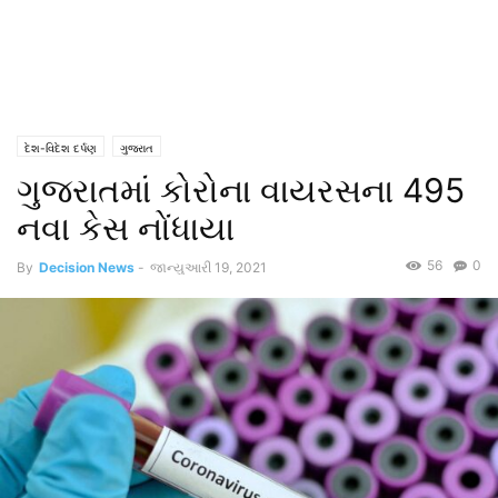
દેશ-વિદેશ દર્પણ
ગુજરાત
ગુજરાતમાં કોરોના વાયરસના 495
નવા કેસ નોંધાયા
56
0
By
Decision News
-
જાન્યુઆરી 19, 2021