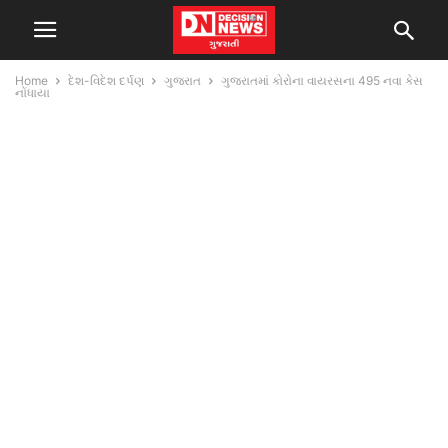
Home
દેશ-વિદેશ દર્પણ
ગુજરાત
ગુજરાતમાં કોરોના વાયરસના 495 નવા કેસ
નોંધાયા