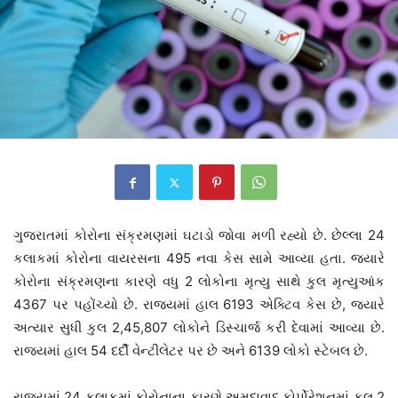
ગુજરાતમાં કોરોના સંક્રમણમાં ઘટાડો જોવા મળી રહ્યો છે. છેલ્લા 24
કલાકમાં કોરોના વાયરસના 495 નવા કેસ સામે આવ્યા હતા. જ્યારે
કોરોના સંક્રમણના કારણે વધુ 2 લોકોના મૃત્યુ સાથે કુલ મૃત્યુઆંક
4367 પર પહોંચ્યો છે. રાજ્યમાં હાલ 6193 એક્ટિવ કેસ છે, જ્યારે
અત્યાર સુધી કુલ 2,45,807 લોકોને ડિસ્ચાર્જ કરી દેવામાં આવ્યા છે.
રાજ્યમાં હાલ 54 દર્દી વેન્ટીલેટર પર છે અને 6139 લોકો સ્ટેબલ છે.
રાજ્યમાં 24 કલાકમાં કોરોનાના કારણે અમદાવાદ કોર્પોરેશનમાં કુલ 2