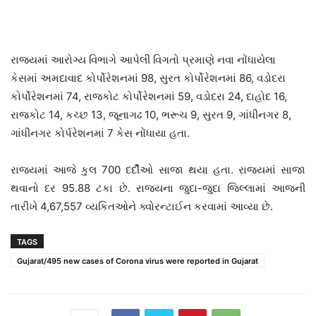
રાજ્યમાં આરોગ્ય વિભાગે આપેલી વિગતો પ્રમાણે નવા નોંધાયેલા
કેસમાં અમદાવાદ કોર્પોરેશનમાં 98, સુરત કોર્પોરેશનમાં 86, વડોદરા
કોર્પોરેશનમાં 74, રાજકોટ કોર્પોરેશનમાં 59, વડોદરા 24, દાહોદ 16,
રાજકોટ 14, કચ્છ 13, જૂનાગઢ 10, ભરૂચ 9, સુરત 9, ગાંધીનગર 8,
ગાંધીનગર કોર્પરેશનમાં 7 કેસ નોંધાયા હતા.
રાજ્યમાં આજે કુલ 700 દર્દીઓ સાજા થયા હતા. રાજ્યમાં સાજા
થવાનો દર 95.88 ટકા છે. રાજ્યના જુદા-જુદા જિલ્લામાં આજની
તારીખે 4,67,557 વ્યકિતઓને ક્વોરન્ટાઈન કરવામાં આવ્યા છે.
TAGS
Gujarat/495 new cases of Corona virus were reported in Gujarat