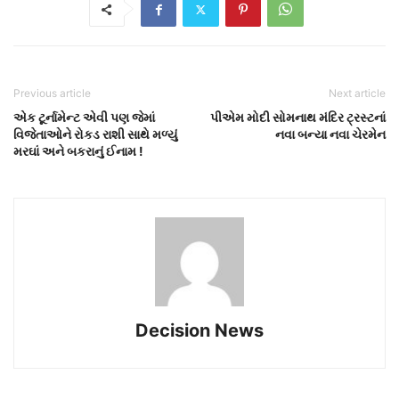
Previous article
Next article
એક ટૂર્નામેન્ટ એવી પણ જેમાં
પીએમ મોદી સોમનાથ મંદિર ટ્રસ્ટનાં
વિજેતાઓને રોકડ રાશી સાથે મળ્યું
નવા બન્યા નવા ચેરમેન
મરઘાં અને બકરાનું ઈનામ !
Decision News