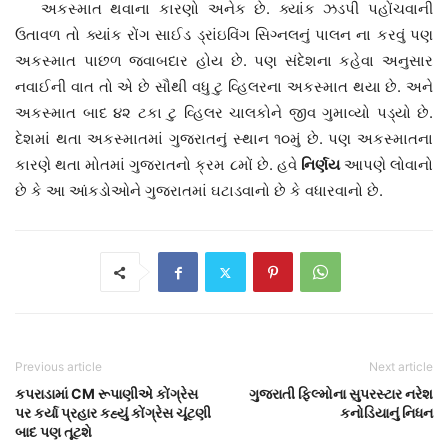
અકસ્માત થવાના કારણો અનેક છે. ક્યાંક ઝડપી પહોંચવાની
ઉતાવળ તો ક્યાંક રોંગ સાઈડ ડ્રાંઇવિંગ સિગ્નલનું પાલન ના કરવું પણ
અકસ્માત પાછળ જવાબદાર હોય છે. પણ સંદેશના કહેવા અનુસાર
નવાઈની વાત તો એ છે સૌથી વધુ ટુ વ્હિલરના અકસ્માત થયા છે. અને
અકસ્માત બાદ ૪૨ ટકા ટુ વ્હિલર ચાલકોને જીવ ગુમાવ્યો પડ્યો છે.
દેશમાં થતા અકસ્માતમાં ગુજરાતનું સ્થાન ૧૦મું છે. પણ અકસ્માતના
કારણે થતા મોતમાં ગુજરાતનો ક્રમ ૮મોં છે. હવે
નિર્ણય
આપણે લોવાનો
છે કે આ આંકડોઓને ગુજરાતમાં ઘટાડવાનો છે કે વધારવાનો છે.
Previous article
Next article
કપરાડામાં CM રૂપાણીએ કોંગ્રેસ
ગુજરાતી ફિલ્મોના સુપરસ્ટાર નરેશ
પર કર્યા પ્રહાર કહ્યું કોંગ્રેસ ચૂંટણી
કનોડિયાનું નિધન
બાદ પણ તૂટશે