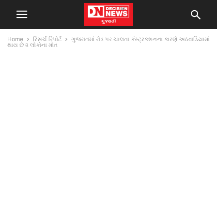
Home
રિસર્ચ રિપોર્ટ
ગુજરાતમાં રોડ પર ચાલતા કંસ્ટ્રક્શનના કારણે અઠવાડિયામાં
થાય છે ૨ લોકોના મોત