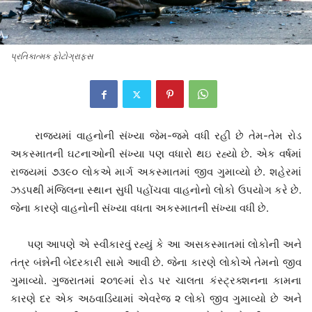
પ્રતિકાત્મક ફોટોગ્રાફ્સ
રાજ્યમાં વાહનોની સંખ્યા જેમ-જમે વધી રહી છે તેમ-તેમ રોડ
અકસ્માતની ઘટનાઓની સંખ્યા પણ વધારો થઇ રહ્યો છે. એક વર્ષમાં
રાજ્યમાં ૭૩૯૦ લોકએ માર્ગ અકસ્માતમાં જીવ ગુમાવ્યો છે. શહેરમાં
ઝડપથી મંજિલના સ્થાન સુધી પહોંચવા વાહનોનો લોકો ઉપયોગ કરે છે.
જેના કારણે વાહનોની સંખ્યા વધતા અકસ્માતની સંખ્યા વધી છે.
પણ આપણે એ સ્વીકારવું રહ્યું કે આ અસકસ્માતમાં લોકોની અને
તંત્ર બંન્નેની બેદરકારી સામે આવી છે. જેના કારણે લોકોએ તેમનો જીવ
ગુમાવ્યો. ગુજરાતમાં ૨૦૧૯માં રોડ પર ચાલતા કંસ્ટ્રક્શનના કામના
કારણે દર એક અઠવાડિયામાં એવરેજ ૨ લોકો જીવ ગુમાવ્યો છે અને