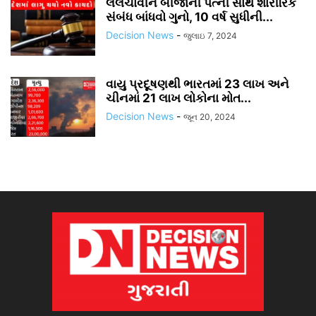
લલચાવીને બીજાની પત્ની સાથે શારીરિક
સંબંધ બાંધવો ગુનો, 10 વર્ષ સુધીની...
Decision News
-
જુલાઇ 7, 2024
વાયુ પ્રદૂષણથી ભારતમાં 23 લાખ અને
ચીનમાં 21 લાખ લોકોના મોત...
Decision News
-
જૂન 20, 2024