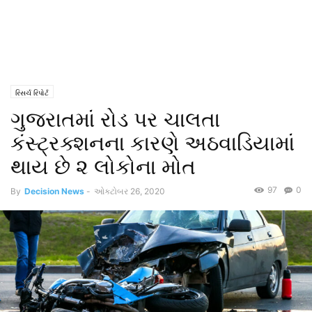
રિસર્ચ રિપોર્ટ
ગુજરાતમાં રોડ પર ચાલતા
કંસ્ટ્રક્શનના કારણે અઠવાડિયામાં
થાય છે ૨ લોકોના મોત
97
0
By
Decision News
-
ઓક્ટોબર 26, 2020