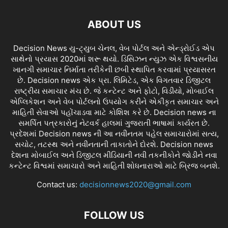
ABOUT US
Decision News યુ-ટ્યુબ ચેનલ, વેબ પોર્ટલ અને એન્ડ્રોઈડ એપ
સાથેનો પ્રયાસ 2020માં શરૂ થયો. ડિસિઝન ન્યુઝ એક વિશ્વસનીય
ખાનગી સમાચાર નિર્માતા તરીકેની છબી સ્થાપિત કરવામાં પ્રયાસરત
છે. Decision news એક પ્રા. લિમિટેડ, એક વિગતવાર ડિજીટલ
રાષ્ટ્રીય સમાચાર મંચ છે. જે કન્ટેન્ટ અને ફોટો, વિડીયો, મોબાઈલ
એપ્લિકેશન અને વેબ પોર્ટલનો ઉપયોગ કરીને એકીકૃત સમાચાર અને
માહિતી સેવાઓ પહોંચાડવા માટે કોશિશ કરે છે. Decision news ના
સમર્પિત પત્રકારોનું નેટવર્ક હાલમાં ગુજરાતી ભાષામાં કાર્યરત છે.
પ્રદેશમાં Decision news ની આ નવીનતમ પહેલ સમાચારોમાં સત્ય,
સચોટ, તટસ્થ અને નવીનતાની તાકાતોને દોરશે. Decision news
દેશના મોબાઈલ અને ડિજીટલ મીડિયાની નવી તકનીકોને જોડીને નવા
કન્ટેન્ટ વિશ્વમાં સમાચારો અને માહિતી શોધનારાઓ માટે બ્રિજ બનશે.
Contact us:
decisionnews2020@gmail.com
FOLLOW US