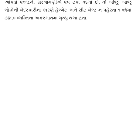
આંકડો ૨૦૧૮ની સરખામણીએ ૨૫ ટકા વધ્યો છે. તો બીજી બાજુ
લોકોની બેદરકારીના કારણે હેલ્મેટ અને સીટ બેલ્ટ ન પહેરતા ૧ વર્ષમાં
૩૪૬૦ વ્યક્તિના અકસ્માતમાં મૃત્યુ થયા હતા.