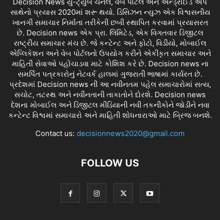
Decision News યુ-ટ્યુબ ચેનલ, વેબ પોર્ટલ અને એન્ડ્રોઈડ એપ
સાથેનો પ્રયાસ 2020માં શરૂ થયો. ડિસિઝન ન્યુઝ એક વિશ્વસનીય
ખાનગી સમાચાર નિર્માતા તરીકેની છબી સ્થાપિત કરવામાં પ્રયાસરત
છે. Decision news એક પ્રા. લિમિટેડ, એક વિગતવાર ડિજીટલ
રાષ્ટ્રીય સમાચાર મંચ છે. જે કન્ટેન્ટ અને ફોટો, વિડીયો, મોબાઈલ
એપ્લિકેશન અને વેબ પોર્ટલનો ઉપયોગ કરીને એકીકૃત સમાચાર અને
માહિતી સેવાઓ પહોંચાડવા માટે કોશિશ કરે છે. Decision news ના
સમર્પિત પત્રકારોનું નેટવર્ક હાલમાં ગુજરાતી ભાષામાં કાર્યરત છે.
પ્રદેશમાં Decision news ની આ નવીનતમ પહેલ સમાચારોમાં સત્ય,
સચોટ, તટસ્થ અને નવીનતાની તાકાતોને દોરશે. Decision news
દેશના મોબાઈલ અને ડિજીટલ મીડિયાની નવી તકનીકોને જોડીને નવા
કન્ટેન્ટ વિશ્વમાં સમાચારો અને માહિતી શોધનારાઓ માટે બ્રિજ બનશે.
Contact us:
decisionnews2020@gmail.com
FOLLOW US