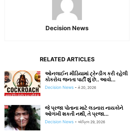
Decision News
RELATED ARTICLES
ઓનલાઈન મીડિયામાં ટ્રેન્ડીંગ કરી રહેલી
કોકરોચ જનતા પાર્ટી શું છે.. આવો...
Decision News
-
મે 20, 2026
જે પ્રજા પોતાના માટે લડનારા નાયકોને
ઓળખી શકતી નથી, તે પ્રજા...
Decision News
-
એપ્રિલ 29, 2026