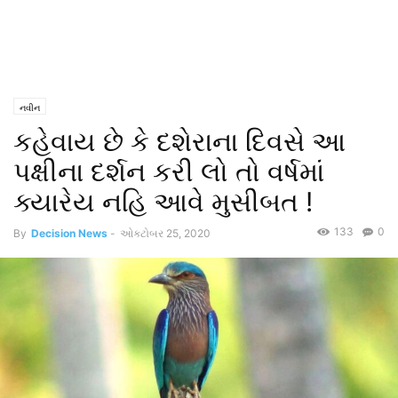
નવીન
કહેવાય છે કે દશેરાના દિવસે આ
પક્ષીના દર્શન કરી લો તો વર્ષમાં
ક્યારેય નહિ આવે મુસીબત !
133
0
By
Decision News
-
ઓક્ટોબર 25, 2020