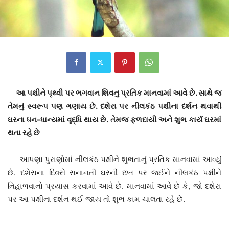
આ પક્ષીને પૃથ્વી પર ભગવાન શિવનુ પ્રતિક માનવામાં આવે છે. સાથે જ
તેમનું સ્વરૂપ પણ ગણાય છે. દશેરા પર નીલકંઠ પક્ષીના દર્શન થવાથી
ઘરના ધન-ધાન્યમાં વૃદ્ધિ થાય છે. તેમજ ફળદાયી અને શુભ કાર્ય ઘરમાં
થતા રહે છે
આપણા પુરાણોમાં નીલકંઠ પક્ષીને શુભતાનું પ્રતિક માનવામાં આવ્યું
છે. દશેરાના દિવસે સનાનતી ઘરની છત પર જઈને નીલકંઠ પક્ષીને
નિહાળવાનો પ્રયાસ કરવામાં આવે છે. માનવામાં આવે છે કે, જો દશેરા
પર આ પક્ષીના દર્શન થઈ જાય તો શુભ કામ ચાલતા રહે છે.