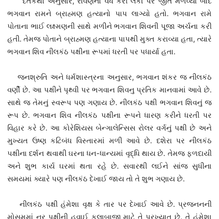
દંતકથા અનુસાર, રાવણના વધ કરી લંકા પર જીત મેળવ્યા બાદ
ભગવાન રામને બ્રાહ્મણ હત્યાનો પાપ લાગ્યો હતો. ભગવાન રામે
પોતાના ભાઈ લક્ષ્‍મણની સાથે મળીને ભગવાન શિવની પૂજા અર્ચના કરી
હતી. તેમજ પોતાને બ્રાહ્મણ હત્યાના પાપથી મુક્ત કરાવ્યા હતા, ત્યારે
ભગવાન શિવ નીલકંઠ પક્ષીના રૂપમાં ધરતી પર પધાર્યા હતા.
જનશ્રુતિ અને ધર્મશાસ્ત્રના અનુસાર, ભગવાન શંકર જ નીલકંઠ
વર્ણી છે. આ પક્ષીને પૃથ્વી પર ભગવાન શિવનુ પ્રતિક માનવામાં આવે છે.
સાથે જ તેમનું સ્વરૂપ પણ ગણાય છે. નીલકંઠ પક્ષી ભગવાન શિવનું જ
રૂપ છે. ભગવાન શિવ નીલકંઠ પક્ષીના રૂપને ધારણ કરીને ધરતી પર
વિહાર કરે છે. આ કોરેશિયસ બેન્ગાલેન્સિસ રોલર વર્ગનું પક્ષી છે અને
મુખ્યત ઉષ્ણ કટિબંધ વિસ્તારમાં મળી આવે છે. દશેરા પર નીલકંઠ
પક્ષીના દર્શન થવાથી ઘરના ધન-ધાન્યમાં વૃદ્ધિ થાય છે. તેમજ ફળદાયી
અને શુભ કાર્ય ઘરમાં થતા રહે છે. સવારથી લઈને સાંજ સુધીના
સમયમાં ક્યારે પણ નીલકંઠ દેખાઈ જાય તો તે શુભ ગણાય છે.
નીલકંઠ પક્ષી હંમેશા વૃક્ષ કે તાર પર દેખાઈ આવે છે. પ્રજનનની
મોસમમાં નર પક્ષીની હવાઈ કલાબાજી માટે તે પ્રખ્યાત છે. તે હંમેશા