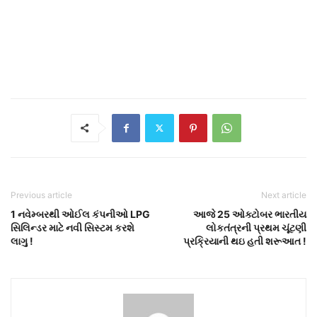
Previous article
Next article
1 નવેમ્બરથી ઓઈલ કંપનીઓ LPG
આજે 25 ઓક્ટોબર ભારતીય
સિલિન્ડર માટે નવી સિસ્ટમ કરશે
લોકતંત્રની પ્રથમ ચૂંટણી
લાગુ !
પ્રક્રિયાની થઇ હતી શરૂઆત !