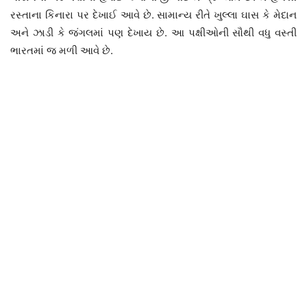
રસ્તાના કિનારા પર દેખાઈ આવે છે. સામાન્ય રીતે ખુલ્લા ઘાસ કે મેદાન
અને ઝાડી કે જંગલમાં પણ દેખાય છે. આ પક્ષીઓની સૌથી વધુ વસ્તી
ભારતમાં જ મળી આવે છે.