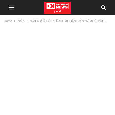
Home
નવીન
કહેવાય છે કે દશેરાના દિવસે આ પક્ષીના દર્શન કરી લો તો વર્ષમાં...