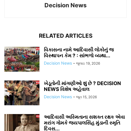
Decision News
RELATED ARTICLES
વિકાસના નામે આદિવાસી લોકોનું જ
વિસ્થાપન કેમ ? : સાંભળો વ્યથા...
Decision News
-
જુલાઇ 19, 2026
ખેડૂતોની માંગણીઓ શું છે ? DECISION
NEWS વિશેષ અહેવાલ
Decision News
-
જૂન 15, 2026
આદિવાસી અસ્મિતાના સશક્ત રક્ષક એવા
મરાંગ ગોમકે જયપાલસિંહ મુંડાની સ્મૃતિ
દિવસ...