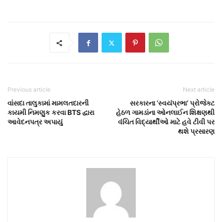
Previous article
Next article
વાંસદા તાલુકામાં મામલતદારની
સરકારના ‘સ્વયંપ્રભા’ પ્રોજેક્ટ
કાયમી નિમણુક કરવા BTS દ્વારા
હેઠળ ગામડાંના ઓનલાઈન શિક્ષણથી
આવેદનપત્ર અપાયું
વંચિત વિદ્યાર્થીઓ માટે હવે ટીવી પર
થશે પ્રસારણ