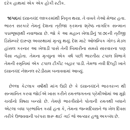
દરેક હાથમાં એક એક હોકી સ્ટીક.
૧૯૫૬
માં ધ્યાનચંદ લશ્કરમાંથી નિવૃત્ત થયા. તે વખતે તેઓ મેજર હતા.
ભારત સરકારે તેમનું દેશના ત્રીજા ક્રમના શ્રેષ્ઠ નાગરિક સન્માન
પદ્મભૂષણથી નવાજ્યા છે. જો કે આ મહાન ખેલાડીનું ૧૯૭૯ની ત્રીજી
ડિસેમ્બરે દારૂણ અવસ્થામાં મૃત્યુ થયું. દેશ માટે ઓલમ્પિક ગોલ્ડ મેડલ
હાંસલ કરનાર આ ખેલાડી પાસે તેની બિમારીના સમયે સારવારના પણ
પૈસા નહોતા. તેમના મૃત્યુના એક વર્ષ પછી ભારતીય ટપાલ વિભાગે
તેમની સ્મૃતિમાં એક ટપાલ ટીકીટ બહાર પાડી. તેમજ નવી દિલ્હી ખાતે
ધ્યાનચંદ નેશનલ સ્ટેડીયમ બનાવવામાં આવ્યું.
છેલ્લા કેટલાક વર્ષોથી માંગ ઉઠી છે કે ધ્યાનચંદને ભારતરત્ન થી
સન્માનિત કરવા જોઈએ ખાસ કરીને રમતજગતના પ્રેમીઓમાં આ મુદ્દો
ચર્ચાનો વિષય બન્યો છે. તેમણે ભારતીયોને પોતાની રમતથી બધાને
એટલા બધા પ્રભાવિત કર્યા હતા કે, તેમના જન્મદિવસને જ ખેલ દિવસ
તરીકે ઉજવવાની પરંપરા શરૂ થઈ ગઈ જે અત્યાર હજુ અકબંધ છે.