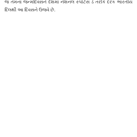
જ તેમના જન્મદિવસને દેશમાં નેશનલ સ્પોર્ટસ ડે તરીકે દરેક ભારતીય
દિલથી આ દિવસને ઉજવે છે.