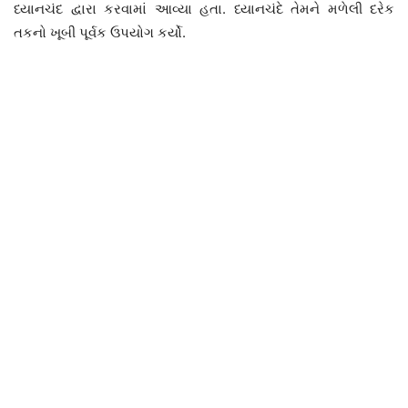
ધ્યાનચંદ
દ્વારા કરવામાં આવ્‍યા હતા. ધ્યાનચંદે તેમને મળેલી દરેક
તકનો ખૂબી પૂર્વક ઉપયોગ કર્યો.