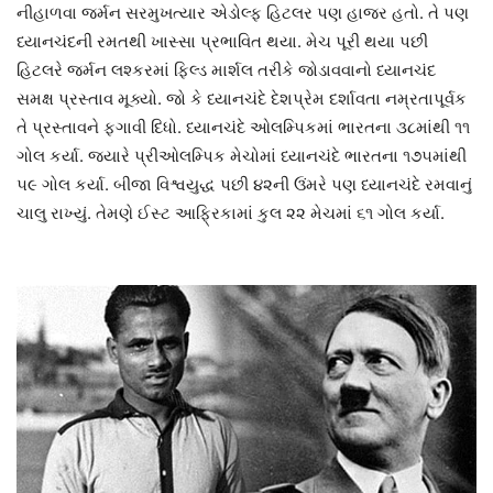
નીહાળવા જર્મન સરમુખત્યાર એડોલ્ફ હિટલર પણ હાજર હતો. તે પણ
ધ્યાનચંદની રમતથી ખાસ્સા પ્રભાવિત થયા. મેચ પૂરી થયા પછી
હિટલરે જર્મન લશ્કરમાં ફિલ્ડ માર્શલ તરીકે જોડાવવાનો ધ્યાનચંદ
સમક્ષ પ્રસ્તાવ મૂક્યો. જો કે ધ્યાનચંદે દેશપ્રેમ દર્શાવતા નમ્રતાપૂર્વક
તે પ્રસ્તાવને ફગાવી દિધો. ધ્યાનચંદે ઓલમ્પિકમાં ભારતના ૩૮માંથી ૧૧
ગોલ કર્યા. જ્યારે પ્રીઓલમ્પિક મેચોમાં ધ્યાનચંદે ભારતના ૧૭૫માંથી
૫૯ ગોલ કર્યા. બીજા વિશ્વયુદ્ધ પછી ૪૨ની ઉંમરે પણ ધ્યાનચંદે રમવાનું
ચાલુ રાખ્યું. તેમણે ઈસ્ટ આફ્રિકામાં કુલ ૨૨ મેચમાં ૬૧ ગોલ કર્યા.