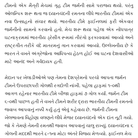
ટીમનો એક મૈત્રી મેચમાં ગૃહ ટીમ જર્મની સામે પરાજય થયો. પરંતુ
ઓલમ્પિક શરૂ થતા જ ધ્યાનચંદની રમતના લીધે ભારતીય ટીમમાં એક
નવા ઉત્સાહનો સંચાર થયો. ભારતીય ટીમે ફાઈનલમાં ફરી એકવાર
જર્મનીનો સામનો કરવાનો હતો. મેચ શરૂ થયા પહેલા એક નોંધપાત્ર
ઘટનાક્રમમાં ભારતીય ડ્રેસીંગ રૂમમાં તીરંગો ફરકાવવામાં આવ્યો અને
રાષ્ટ્રગીત તરીકે વંદે માતરમનું ગાન કરવામાં આવ્યો. ઉલ્લેખનીય છે કે
ભારત તે વખતે અંગ્રેજોના આધિપત્ય હેઠળ હોઈ આ ઘટના દેશવાસીઓ
માટે આનંદ અને ગર્વદાયક હતી.
મેદાન પર ખેલાડીઓએ પણ તેમના દેશપ્રેમનો પરચો આપતા જર્મન
ટીમને ઉપરાછાપરી ગોલથી રગદોળી નાંખી. પહેલા હાફમાં ૧-૦થી
આગળ રહેનાર ભારતીય ટીમે બીજા હાફમાં ૭ ગોલ કર્યા. જર્મન ટીમ
૬-૦થી પાછળ હતી તે વખતે ટીમને શરીર દ્રારા ભારતીય ટીમની રમતનો
જવાબ આપવાનું નક્કી કર્યુ હતું એવું કહેવાય છે. જર્મની ટીમના
ખેલભાવના વિહોણા વલણને લીધે મેજર ધ્યાનચંદનો એક દાંત તૂટી ગયો.
જો કે તેમણે તેમની રમતથી જવાબ આપવાનું ચાલુ રાખ્યું. ધ્યાનચંદના ૬
ગોલની મદદથી ભારતે ૮-૧ના મોટા અંતરે વિજય મેળવ્યો. ફાઈનલ મેચ