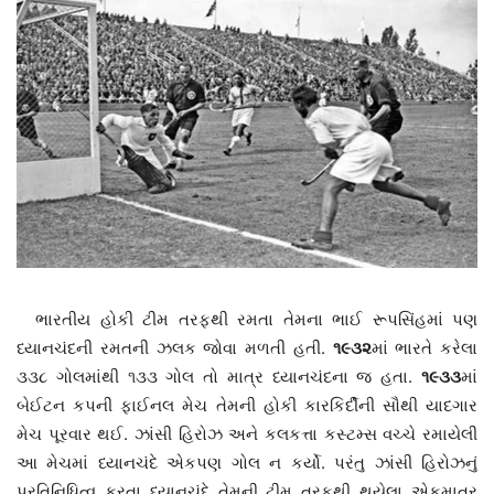
ભારતીય હોકી ટીમ તરફથી રમતા તેમના ભાઈ રૂપસિંહમાં પણ
ધ્યાનચંદની રમતની ઝલક જોવા મળતી હતી.
૧૯૩૨
માં ભારતે કરેલા
૩૩૮ ગોલમાંથી ૧૩૩ ગોલ તો માત્ર ધ્યાનચંદના જ હતા.
૧૯૩૩
માં
બેઈટન કપની ફાઈનલ મેચ તેમની હોકી કારકિર્દીની સૌથી યાદગાર
મેચ પૂરવાર થઈ. ઝાંસી હિરોઝ અને કલકત્તા કસ્ટમ્સ વચ્ચે રમાયેલી
આ મેચમાં ધ્યાનચંદે એકપણ ગોલ ન કર્યો. પરંતુ ઝાંસી હિરોઝનું
પ્રતિનિધિત્વ કરતા ધ્યાનચંદે તેમની ટીમ તરફથી થયેલા એકમાત્ર