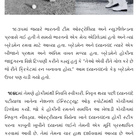
૧૯૩૫માં જયારે ભારતની ટીમ ઓસ્ટ્રેલિયા અને ન્યુઝીલેન્ડના
પ્રવાસે ગઈ હતી તે સમયે ભારતનો એક મેચ એડિલેડમાં હતો અને ત્યાં
બ્રેડમેન રમવા માટે આવ્યા હતા. બ્રેડમેન અને ધ્યાનચંદ ત્યારે એક
બીજાને પ્રથમ અને અંતિમ વખત મળ્યા હતા. બ્રેડમેને હોકીના
જાદુગરના વિશે ટિપ્પણી કરીને કહ્યું હતું કે “તેઓ એવી રીતે ગોલ કરે છે
જે રીતે ક્રિકેટમાં રન બનાવતા હોય.” આમ ધ્યાનચંદનો કેફ બ્રેડમેન
ઉપર પણ ચડી ગયો હતો.
૧૯૪૮
માં તેમણે હોકીમાંથી નિવત્તિ સ્વીકારી. નિવૃત્ત થયા પછી ધ્યાનચંદે
પટીયાલા ખાતેના નેશનલ ઈન્સ્ટિટ્યૂટ ઓફ સ્પોર્ટમાંથી કોચીંગમાં
ડિપ્લોમા કર્યો. જો કે હોકીની રમતને સમર્પિત આ ખેલાડી કોચીંગમાં
નિષ્ફળ નીવડ્યા. ઓસ્ટ્રીયાના વિયેના ખાતે ધ્યાનચંદના હોકી સ્ટીક
પરના કાબૂની ખૂબીને ધ્યાનમાં લઈને તેમની એક મૂર્તિ પ્રસ્થાપિત
કરવામાં આવી છે. તેમાં તેમના ચાર હાથ દર્શાવવામાં આવ્યા છે અને