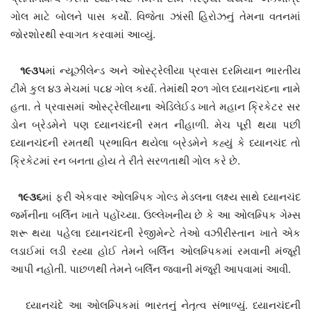
ગોલ માટે બોલને પાસ કર્યો. વિજેતા ઝાંસી હિરોઝનું તેમના વતનમાં
જોરશોરથી સ્વાગત કરવામાં આવ્યું.
૧૯૩૫
માં ન્યૂઝીલેન્ડ અને ઓસ્ટ્રેલીયા પ્રવાસ દરમિયાન ભારતીય
ટીમે કુલ ૪૩ મેચમાં ૫૮૪ ગોલ કર્યા. તેમાંથી ૨૦૧ ગોલ ધ્યાનચંદના નામે
હતા. તે પ્રવાસમાં ઓસ્ટ્રેલીયાના એડિલેઈડ ખાતે મહાન ક્રિકેટર સર
ડોન બ્રેડમેને પણ ધ્યાનચંદની રમત નીહાળી. મેચ પૂરી થયા પછી
ધ્યાનચંદની રમતથી પ્રભાવિત થયેલા બ્રેડમેને કહ્યું કે ધ્યાનચંદ તો
ક્રિકેટમાં રન બનતા હોય તે રીતે સરળતાથી ગોલ કરે છે.
૧૯૩૬
માં ફરી એકવાર ઓલમ્પિક ગોલ્ડ મેડલના લક્ષ્ય સાથે ધ્યાનચંદ
જર્મનીના બર્લિન ખાતે પહોંચ્યા. ઉલ્લેખનીય છે કે આ ઓલમ્પિક ગેમ્સ
શરૂ થયા પહેલા ધ્યાનચંદની રેજીમેન્ટે તેઓ વઝીરીસ્તાન ખાતે એક
લડાઈમાં લડી રહ્યા હોઈ તેમને બર્લિન ઓલમ્પિકમાં રમવાની મંજૂરી
આપી નહોતી. પાછળથી તેમને બર્લિન જવાની મંજૂરી આપવામાં આવી.
ધ્યાનચંદે આ ઓલમ્પિકમાં ભારતનું નેતૃત્વ સંભાળ્યું. ધ્યાનચંદની