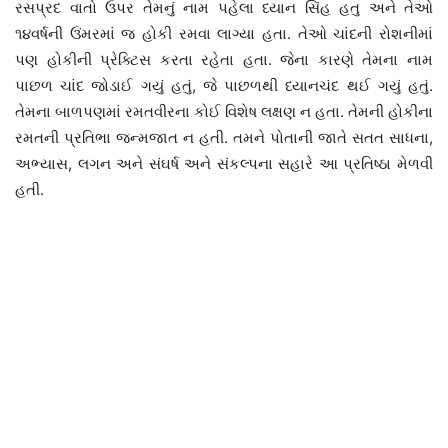
રસપ્રદ વાતો ઉપર તેમનું નામ પહેલા ધ્યાન સિંહ હતુ અને તેઓ
૧૪વર્ષની ઉંમરમાં જ હોકી રમવા લાગ્યા હતા. તેઓ ચાંદની રોશનીમાં
પણ હોકીની પ્રેક્ટિસ કરતા રહેતા હતા. જેના કારણે તેમના નામ
પાછળ ચાંદ જોડાઈ ગયું હતું, જે પાછળથી ધ્યાનચંદ થઈ ગયું હતું.
તેમના બાળપણમાં રમતવીરના કોઈ વિશેષ લક્ષણ ન હતા. તેમની હોકીના
રમતની પ્રતિભા જન્મજાત ન હતી. તમને પોતાની જાતે સતત સાધના,
અભ્યાસ, લગન અને સંઘર્ષ અને સંકલ્પના સહારે આ પ્રતિષ્ઠા મેળવી
હતી.