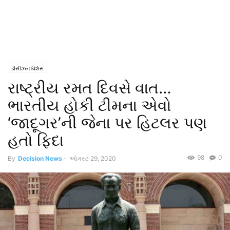
ડીસીઝન વિશેસ
રાષ્ટ્રીય રમત દિવસે વાત…
ભારતીય હોકી ટીમના એવો
‘જાદૂગર’ની જેના પર હિટલર પણ
હતો ફિદા
98
0
By
Decision News
-
ઓગસ્ટ 29, 2020