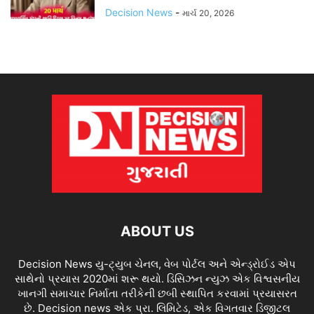
Decision News
-
માર્ચ 20, 2026
ABOUT US
Decision News યુ-ટ્યુબ ચેનલ, વેબ પોર્ટલ અને એન્ડ્રોઈડ એપ
સાથેનો પ્રયાસ 2020માં શરૂ થયો. ડિસિઝન ન્યુઝ એક વિશ્વસનીય
ખાનગી સમાચાર નિર્માતા તરીકેની છબી સ્થાપિત કરવામાં પ્રયાસરત
છે. Decision news એક પ્રા. લિમિટેડ, એક વિગતવાર ડિજીટલ