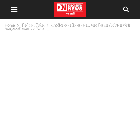
Home
ડીસીઝન વિશેસ
રાષ્ટ્રીય રમત દિવસે વાત… ભારતીય હોકી ટીમના એવો
‘જાદૂગર’ની જેના પર હિટલર...