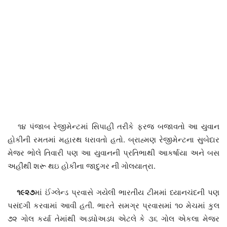
૧૪ પંજાબ રેજીમેન્ટમાં સિપાહી તરીકે ફરજ બજાવતો આ યુવાન
હોકીની રમતમાં મહારથ ધરાવતો હતો. બ્રાહ્મણ રેજીમેન્ટના સુબેદાર
મેજર ભોલે તિવારી પણ આ યુવાનની પ્રતિભાથી આકર્ષાયા અને બસ
અહીંથી શરૂ થઇ હોકીના જાદુગર ની ગોલયાત્રા.
૧૯૨૭
માં ઈંગ્લેન્ડ પ્રવાસે ગયેલી ભારતીય ટીમમાં ધ્યાનચંદની પણ
પસંદગી કરવામાં આવી હતી. ભારતે સમગ્ર પ્રવાસમાં ૧૦ મેચમાં કુલ
૭૨ ગોલ કર્યા તેમાંથી અડધોઅડધ એટલે કે ૩૬ ગોલ એકલા મેજર