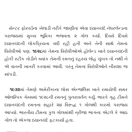
સેન્ટર ફોરવર્ડના ખેલાડી તરીકે જાણીતા એવા ધ્યાનચંદે નેધરલેન્ડના
પરાજયમાં મુખ્ય ભૂમિકા ભજવતા ૨ ગોલ કર્યા. દિવસે દિવસે
ધ્યાનચંદની લોકપ્રિયતા વધી રહી હતી અને તેની સાથે તેમના
વિરોધીઓ પણ.
૧૯૨૮
માં તેમના વિરોધીઓએ હોલેન્ડ ખાતે ધ્યાનચંદની
હોકી સ્ટીક તોડીને ક્યાંક તેમની રમતનું રહસ્ય લોહ ચુંબક તો નથી ને
એ વાતની ખાતરી કરવામાં આવી. પરંતુ તેમના વિરોધીઓને નીરાશા જ
સાંપડી.
૧૯૩૨
માં તેમણે અમેરીકાના લોસ એન્જલિસ ખાતે રમાયેલી સમર
ઓલમ્પિક ગેમ્સમાં ૧૯૨૮ની રમતનું પુનરાવર્તન કર્યુ. ભારતે ગૃહ ટીમને
ધ્યાનચંદની રમતના સહારે ૨૪ વિરૂદ્ધ ૧ ગોલથી કારમો પરાજય
આપ્યો. ભારતીય ટીમના કુલ ગોલમાંથી ત્રીજા ભાગના એટલે કે આઠ
ગોલ તો એકલા ધ્યાનચંદે ફટકાર્યા હતા.