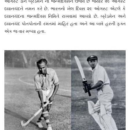
ઓગસ્ટ ડોન બ્રેડમેન ના જન્મદિવસને ઉજવે છે જયારે ૨૯ ઓગસ્ટ
ધ્યાનચંદને નમન કરે છે. ભારતનો ખેલ દિવસ ૨૯ ઓગસ્ટ એટલે કે
ધ્યાનચંદના જન્મદિવસ નિમિતે રાખવામાં આવ્યો છે. બ્રેડમેન અને
ધ્યાનચંદ પોતપોતાની રમતમાં માહિર હતા અને આ બન્ને હસ્તી ફક્ત
એક જ વાર મળ્યા હતા.