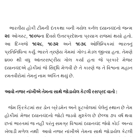
ભારતીય હોકી ટીમની દંતકથા બની ગયેલ કર્નલ ધ્યાનચંદનો જન્મ
૨૯
ઓગસ્ટ,
૧૯૦૫
ના દિવસે ઉત્તરપ્રદેશના પ્રયાગ રાજમાં થયો હતો.
આ દિગ્ગજે
૧૯૨૮
,
૧૯૩૨
અને
૧૯૩૬
ઓલિમ્પિકમાં ભારતનું
પ્રતિનિધિત્વ કર્યું. ભારતે ત્રણેય ગેમમાં ગોલ્ડ મેડલ જીત્યા હતા. તેમણે
૪૦૦ થી વધુ આંતરરાષ્ટ્રીય ગોલ કર્યા હતા જે પ્રકારે મેજર
ધ્યાનચંદએ હોકીમાં જે સિદ્ધિ મેળવી છે તે કારણે જ તે વિશ્વના મહાન
રમતવીરોમાં તેમનું નામ અંકિત થયું છે.
આવો નજર નાંખીએ તેમના સાથે જોડાયેલ કેટલી રસપ્રદ વાતો :
જેમ ક્રિકેટમાં સર ડોન બ્રેડમેન અને ફૂટબોલમાં પેલેનું સ્થાન છે તેમ
હોકીમાં મેજર ધ્યાનચંદનો જોટો જડવો મુશ્કેલ છે છેલ્લા ૭૫ વર્ષ થવા
છતાં ભારતમાં જ નહી પરંતુ સમગ્ર વિશ્વમાં ધ્યાનચંદ જેવો કોઈ અન્ય
ખેલાડી મળેલ નથી આવો નજર નાંખીએ તેમના સાથે જોડાયેલ કેટલી