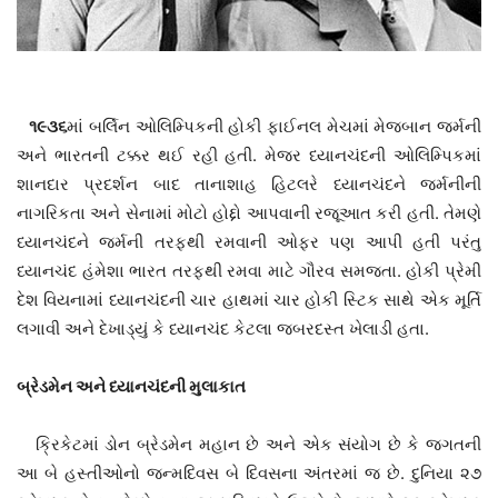
૧૯૩૬
માં બર્લિન ઓલિમ્પિકની હોકી ફાઈનલ મેચમાં મેજબાન જર્મની
અને ભારતની ટક્કર થઈ રહી હતી. મેજર ધ્યાનચંદની ઓલિમ્પિકમાં
શાનદાર પ્રદર્શન બાદ તાનાશાહ હિટલરે ધ્યાનચંદને જર્મનીની
નાગરિકતા અને સેનામાં મોટો હોદ્દો આપવાની રજૂઆત કરી હતી. તેમણે
ધ્યાનચંદને જર્મની તરફથી રમવાની ઓફર પણ આપી હતી પરંતુ
ધ્યાનચંદ હંમેશા ભારત તરફથી રમવા માટે ગૌરવ સમજતા. હોકી પ્રેમી
દેશ વિયનામાં ધ્યાનચંદની ચાર હાથમાં ચાર હોકી સ્ટિક સાથે એક મૂર્તિ
લગાવી અને દેખાડ્યું કે ધ્યાનચંદ કેટલા જબરદસ્ત ખેલાડી હતા.
બ્રેડમેન અને ધ્યાનચંદની મુલાકાત
ક્રિકેટમાં ડોન બ્રેડમેન મહાન છે અને એક સંયોગ છે કે જગતની
આ બે હસ્તીઓનો જન્મદિવસ બે દિવસના અંતરમાં જ છે. દુનિયા ૨૭