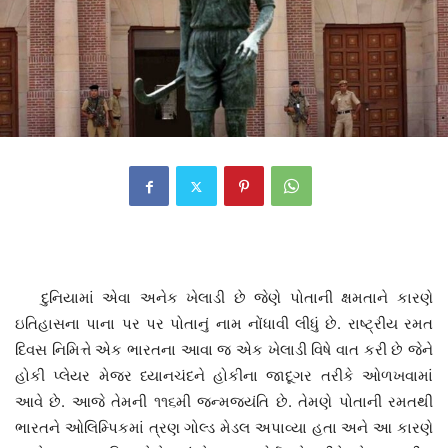
દુનિયામાં એવા અનેક ખેલાડી છે જેણે પોતાની ક્ષમતાને કારણે
ઇતિહાસના પાના પર પર પોતાનું નામ નોંધાવી લીધું છે. રાષ્ટ્રીય રમત
દિવસ નિમિત્તે એક ભારતના આવા જ એક ખેલાડી વિષે વાત કરી છે જેને
હોકી પ્લેયર મેજર ધ્યાનચંદને હોકીના જાદૂગર તરીકે ઓળખવામાં
આવે છે. આજે તેમની ૧૧૬મી જન્મજયંતિ છે. તેમણે પોતાની રમતથી
ભારતને ઓલિમ્પિકમાં ત્રણ ગોલ્ડ મેડલ અપાવ્યા હતા અને આ કારણે