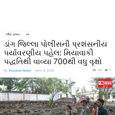
દક્ષિણ ગુજરાત
ડાંગ
ડાંગ જિલ્લા પોલીસની પ્રશંસનીય
પર્યાવરણીય પહેલ: મિયાવાકી
પદ્ધતિથી વાવ્યા 700થી વધુ વૃક્ષો
191
0
By
Decision News
-
જુલાઇ 8, 2026