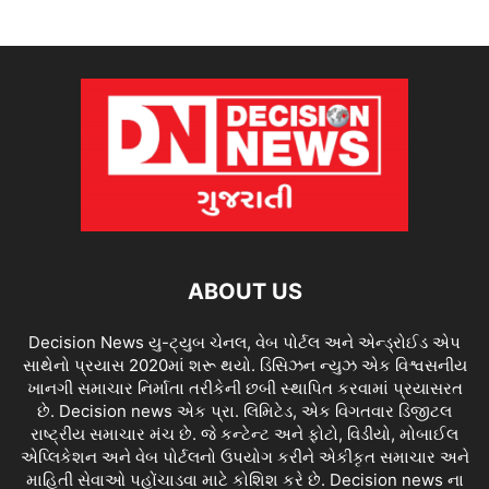
ABOUT US
Decision News યુ-ટ્યુબ ચેનલ, વેબ પોર્ટલ અને એન્ડ્રોઈડ એપ
સાથેનો પ્રયાસ 2020માં શરૂ થયો. ડિસિઝન ન્યુઝ એક વિશ્વસનીય
ખાનગી સમાચાર નિર્માતા તરીકેની છબી સ્થાપિત કરવામાં પ્રયાસરત
છે. Decision news એક પ્રા. લિમિટેડ, એક વિગતવાર ડિજીટલ
રાષ્ટ્રીય સમાચાર મંચ છે. જે કન્ટેન્ટ અને ફોટો, વિડીયો, મોબાઈલ
એપ્લિકેશન અને વેબ પોર્ટલનો ઉપયોગ કરીને એકીકૃત સમાચાર અને
માહિતી સેવાઓ પહોંચાડવા માટે કોશિશ કરે છે. Decision news ના