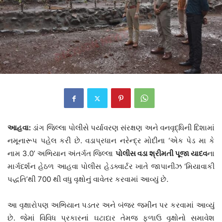
આહવા:
ડાંગ જિલ્લા પોલીસે પર્યાવરણ સંરક્ષણ અને વનવૃદ્ધિની દિશામાં
નમૂનારૂપ પહેલ કરી છે. વડાપ્રધાન નરેન્દ્ર મોદીના ‘એક પેડ મા કે
નામ 3.0’ અભિયાન અંતર્ગત જિલ્લા
પોલીસ વડા શ્રીમતી પૂજા યાદવ
ના
માર્ગદર્શન હેઠળ આહવા પોલીસ હેડક્વાર્ટર ખાતે જાપાનીઝ ‘મિયાવાકી
પદ્ધતિ’થી 700 થી વધુ વૃક્ષોનું વાવેતર કરવામાં આવ્યું છે.
આ વૃક્ષારોપણ અભિયાન પડતર અને બંજર જમીન પર કરવામાં આવ્યું
છે. જેમાં વિવિધ પ્રકારનાં ઘટાદાર તેમજ ફળાઉ વૃક્ષોનો સમાવેશ