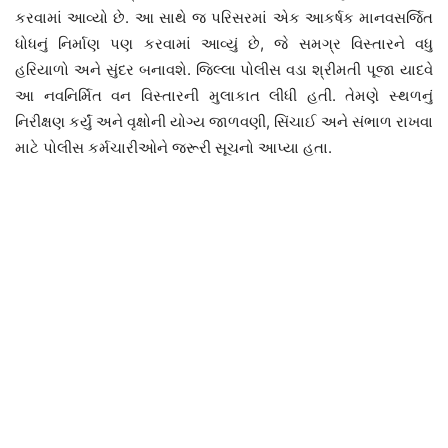
કરવામાં આવ્યો છે. આ સાથે જ પરિસરમાં એક આકર્ષક માનવસર્જિત
ધોધનું નિર્માણ પણ કરવામાં આવ્યું છે, જે સમગ્ર વિસ્તારને વધુ
હરિયાળો અને સુંદર બનાવશે. જિલ્લા પોલીસ વડા શ્રીમતી પૂજા યાદવે
આ નવનિર્મિત વન વિસ્તારની મુલાકાત લીધી હતી. તેમણે સ્થળનું
નિરીક્ષણ કર્યું અને વૃક્ષોની યોગ્ય જાળવણી, સિંચાઈ અને સંભાળ રાખવા
માટે પોલીસ કર્મચારીઓને જરૂરી સૂચનો આપ્યા હતા.