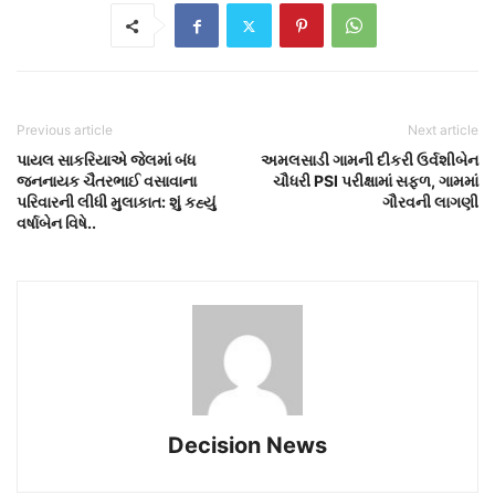
Previous article
Next article
પાયલ સાકરિયાએ જેલમાં બંધ
અમલસાડી ગામની દીકરી ઉર્વશીબેન
જનનાયક ચૈતરભાઈ વસાવાના
ચૌધરી PSI પરીક્ષામાં સફળ, ગામમાં
પરિવારની લીધી મુલાકાત: શું કહ્યું
ગૌરવની લાગણી
વર્ષાબેન વિષે..
Decision News