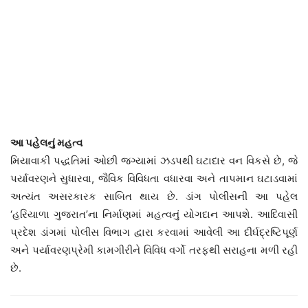
આ પહેલનું મહત્વ
મિયાવાકી પદ્ધતિમાં ઓછી જગ્યામાં ઝડપથી ઘટાદાર વન વિકસે છે, જે
પર્યાવરણને સુધારવા, જૈવિક વિવિધતા વધારવા અને તાપમાન ઘટાડવામાં
અત્યંત અસરકારક સાબિત થાય છે. ડાંગ પોલીસની આ પહેલ
‘હરિયાળા ગુજરાત’ના નિર્માણમાં મહત્વનું યોગદાન આપશે. આદિવાસી
પ્રદેશ ડાંગમાં પોલીસ વિભાગ દ્વારા કરવામાં આવેલી આ દીર્ઘદ્રષ્ટિપૂર્ણ
અને પર્યાવરણપ્રેમી કામગીરીને વિવિધ વર્ગો તરફથી સરાહના મળી રહી
છે.