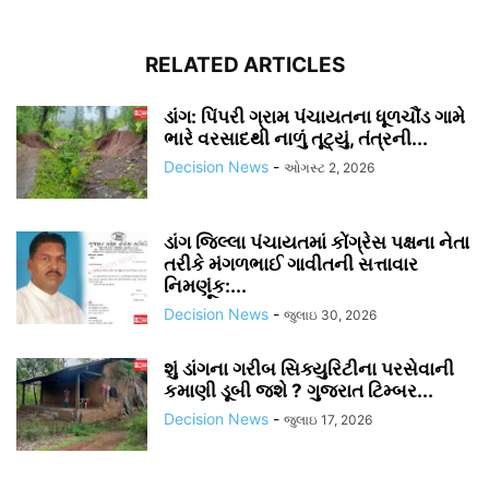
RELATED ARTICLES
ડાંગ: પિંપરી ગ્રામ પંચાયતના ધૂળચૌંડ ગામે
ભારે વરસાદથી નાળું તૂટ્યું, તંત્રની...
Decision News
-
ઓગસ્ટ 2, 2026
ડાંગ જિલ્લા પંચાયતમાં કોંગ્રેસ પક્ષના નેતા
તરીકે મંગળભાઈ ગાવીતની સત્તાવાર
નિમણૂંક:...
Decision News
-
જુલાઇ 30, 2026
શું ડાંગના ગરીબ સિક્યુરિટીના પરસેવાની
કમાણી ડૂબી જશે ? ગુજરાત ટિમ્બર...
Decision News
-
જુલાઇ 17, 2026