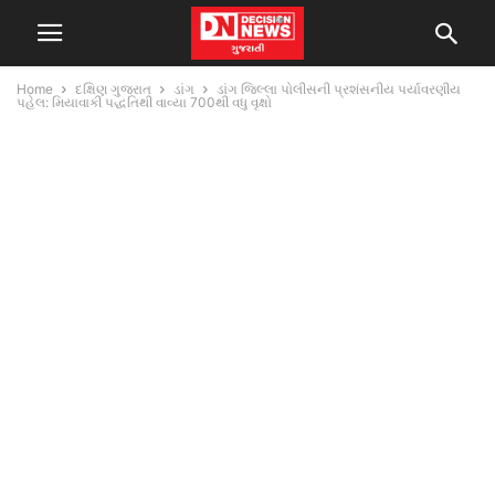
Home
દક્ષિણ ગુજરાત
ડાંગ
ડાંગ જિલ્લા પોલીસની પ્રશંસનીય પર્યાવરણીય
પહેલ: મિયાવાકી પદ્ધતિથી વાવ્યા 700થી વધુ વૃક્ષો