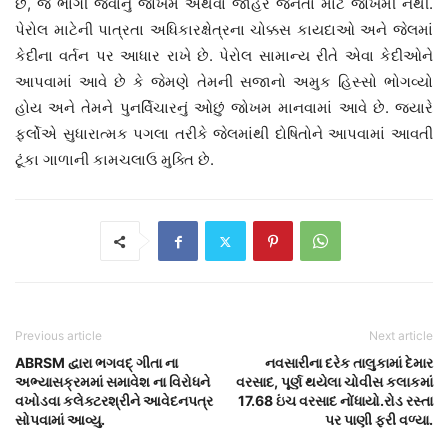
છે, જે ભાગી જવાનું જોખમ અથવા જાહેર જનતા માટે જોખમી નથી.
પેરોલ માટેની પાત્રતા અધિકારક્ષેત્રના ચોક્કસ કાયદાઓ અને જેલમાં
કેદીના વર્તન પર આધાર રાખે છે. પેરોલ સામાન્ય રીતે એવા કેદીઓને
આપવામાં આવે છે કે જેમણે તેમની સજાનો અમુક હિસ્સો ભોગવ્યો
હોય અને તેમને પુનર્વિચારનું ઓછું જોખમ માનવામાં આવે છે. જ્યારે
ફર્લોએ સુધારાત્મક પગલા તરીકે જેલમાંથી દોષિતોને આપવામાં આવતી
ટૂંકા ગાળાની કામચલાઉ મુક્તિ છે.
Previous article
Next article
ABRSM દ્વારા ભગવદ્ ગીતા ના
નવસારીના દરેક તાલુકામાં દેમાર
અભ્યાસક્રમમાં સમાવેશ ના વિરોધને
વરસાદ, પૂર્ણ થયેલા ચોવીસ કલાકમાં
વખોડવા કલેક્ટરશ્રીને આવેદનપત્ર
17.68 ઇંચ વરસાદ નોંધાયો.રોડ રસ્તા
સોપવામાં આવ્યુ.
પર પાણી ફરી વળ્યા.