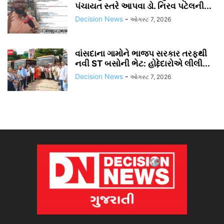
પંચાયત સ્તરે આપવા ડો. નિરવ પટેલની...
Decision News
-
ઓગસ્ટ 7, 2026
વાંસદાના ગામોને ભાજપ સરકાર તરફથી
નવી ST બસોની ભેટ: હોદ્દેદારોએ લીલી...
Decision News
-
ઓગસ્ટ 7, 2026