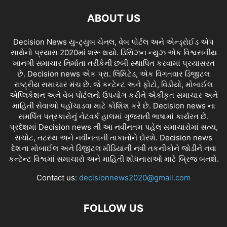
ABOUT US
Decision News યુ-ટ્યુબ ચેનલ, વેબ પોર્ટલ અને એન્ડ્રોઈડ એપ
સાથેનો પ્રયાસ 2020માં શરૂ થયો. ડિસિઝન ન્યુઝ એક વિશ્વસનીય
ખાનગી સમાચાર નિર્માતા તરીકેની છબી સ્થાપિત કરવામાં પ્રયાસરત
છે. Decision news એક પ્રા. લિમિટેડ, એક વિગતવાર ડિજીટલ
રાષ્ટ્રીય સમાચાર મંચ છે. જે કન્ટેન્ટ અને ફોટો, વિડીયો, મોબાઈલ
એપ્લિકેશન અને વેબ પોર્ટલનો ઉપયોગ કરીને એકીકૃત સમાચાર અને
માહિતી સેવાઓ પહોંચાડવા માટે કોશિશ કરે છે. Decision news ના
સમર્પિત પત્રકારોનું નેટવર્ક હાલમાં ગુજરાતી ભાષામાં કાર્યરત છે.
પ્રદેશમાં Decision news ની આ નવીનતમ પહેલ સમાચારોમાં સત્ય,
સચોટ, તટસ્થ અને નવીનતાની તાકાતોને દોરશે. Decision news
દેશના મોબાઈલ અને ડિજીટલ મીડિયાની નવી તકનીકોને જોડીને નવા
કન્ટેન્ટ વિશ્વમાં સમાચારો અને માહિતી શોધનારાઓ માટે બ્રિજ બનશે.
Contact us:
decisionnews2020@gmail.com
FOLLOW US