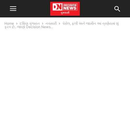
Home
દક્ષિણ ગુજરાત
નવસારી
પેરોલ, ફર્લો અને જામીન આ ત્રણેયમાં શું
ફરક છે.. જાણો Decision News...