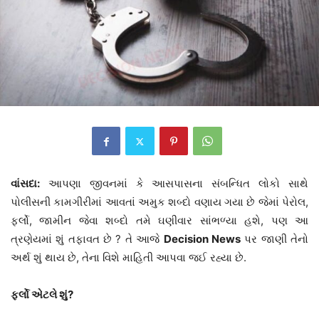
વાંસદા:
આપણા જીવનમાં કે આસપાસના સંબન્ધિત લોકો સાથે
પોલીસની કામગીરીમાં આવતાં અમુક શબ્દો વણાય ગયા છે જેમાં પેરોલ,
ફર્લો, જામીન જેવા શબ્દો તમે ઘણીવાર સાંભળ્યા હશે, પણ આ
ત્રણેયમાં શું તફાવત છે ? તે આજે
Decision News
પર જાણી તેનો
અર્થ શું થાય છે, તેના વિશે માહિતી આપવા જઈ રહ્યા છે.
ફર્લો એટલે શું?