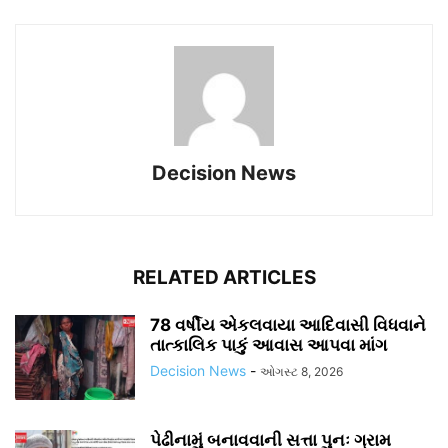
Decision News
RELATED ARTICLES
78 વર્ષીય એકલવાયા આદિવાસી વિધવાને
તાત્કાલિક પાકું આવાસ આપવા માંગ
Decision News
-
ઓગસ્ટ 8, 2026
પેઢીનામું બનાવવાની સત્તા પુનઃ ગ્રામ