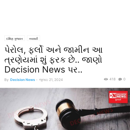
દક્ષિણ ગુજરાત
નવસારી
પેરોલ, ફર્લો અને જામીન આ
ત્રણેયમાં શું ફરક છે.. જાણો
Decision News પર..
418
0
By
Decision News
-
જુલાઇ 21, 2024