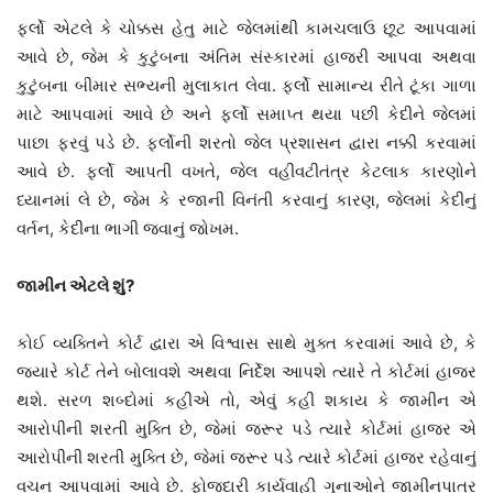
ફર્લો એટલે કે ચોક્કસ હેતુ માટે જેલમાંથી કામચલાઉ છૂટ આપવામાં
આવે છે, જેમ કે કુટુંબના અંતિમ સંસ્કારમાં હાજરી આપવા અથવા
કુટુંબના બીમાર સભ્યની મુલાકાત લેવા. ફર્લો સામાન્ય રીતે ટૂંકા ગાળા
માટે આપવામાં આવે છે અને ફર્લો સમાપ્ત થયા પછી કેદીને જેલમાં
પાછા ફરવું પડે છે. ફર્લોની શરતો જેલ પ્રશાસન દ્વારા નક્કી કરવામાં
આવે છે. ફર્લો આપતી વખતે, જેલ વહીવટીતંત્ર કેટલાક કારણોને
ધ્યાનમાં લે છે, જેમ કે રજાની વિનંતી કરવાનું કારણ, જેલમાં કેદીનું
વર્તન, કેદીના ભાગી જવાનું જોખમ.
જામીન એટલે શું?
કોઈ વ્યક્તિને કોર્ટ દ્વારા એ વિશ્વાસ સાથે મુક્ત કરવામાં આવે છે, કે
જ્યારે કોર્ટ તેને બોલાવશે અથવા નિર્દેશ આપશે ત્યારે તે કોર્ટમાં હાજર
થશે. સરળ શબ્દોમાં કહીએ તો, એવું કહી શકાય કે જામીન એ
આરોપીની શરતી મુક્તિ છે, જેમાં જરૂર પડે ત્યારે કોર્ટમાં હાજર એ
આરોપીની શરતી મુક્તિ છે, જેમાં જરૂર પડે ત્યારે કોર્ટમાં હાજર રહેવાનું
વચન આપવામાં આવે છે. ફોજદારી કાર્યવાહી ગુનાઓને જામીનપાત્ર