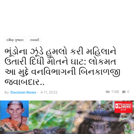
દક્ષિણ ગુજરાત
નવસારી
ભૂંડોના ઝૂંડે હુમલો કરી મહિલાને
ઉતારી દિધી મોતને ઘાટ: લોકમત
આ મુદ્દે વનવિભાગની બિનકાળજી
જવાબદાર..
1188
0
By
Decision News
-
મે 11, 2022