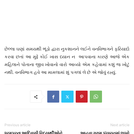
છેલ્લા ઘણાં સમયથી ભૂંડો દ્વારા નુકશાનને લઈને વનવિભાગને ફરિયાદો
કરવા છતાં આ મુદ્દે કોઈ ખાસ ધ્યાન ન આપવાના કારણે આજે એક
મહિલાને પોતાના જીવ ખોવાનો વારો આવ્યો એમ કહેવામાં કશું જ ખોટું
નથી. વનવિભાગ હવે આ મામલામાં શું પગલાં લે છે એ જોવું રહ્યું.
Previous article
Next article
ધરમપુરના આદિવાસી વિદ્યાર્થીઓને
આહવા ગ્રામ પંચાયતમાં લાખો