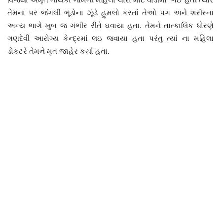
તેમના પર જંગલી ભૂંડોના ઝૂંડે હુમલો કરતાં તેઓ પગ અને શરીરના
અન્ય ભાગે ખુબ જ ગંભીર રીતે ઘવાયા હતા. તેમને તાત્કાલિક ધોરણે
ગણદેવી આરોગ્ય કેન્દ્રમાં લઇ જવાયા હતા પરંતુ ત્યાં ના મહિલા
ડોકટરે તેમને મૃત જાહેર કર્યા હતા.