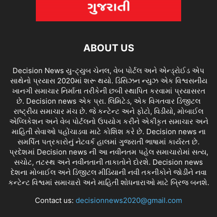
ABOUT US
Decision News યુ-ટ્યુબ ચેનલ, વેબ પોર્ટલ અને એન્ડ્રોઈડ એપ
સાથેનો પ્રયાસ 2020માં શરૂ થયો. ડિસિઝન ન્યુઝ એક વિશ્વસનીય
ખાનગી સમાચાર નિર્માતા તરીકેની છબી સ્થાપિત કરવામાં પ્રયાસરત
છે. Decision news એક પ્રા. લિમિટેડ, એક વિગતવાર ડિજીટલ
રાષ્ટ્રીય સમાચાર મંચ છે. જે કન્ટેન્ટ અને ફોટો, વિડીયો, મોબાઈલ
એપ્લિકેશન અને વેબ પોર્ટલનો ઉપયોગ કરીને એકીકૃત સમાચાર અને
માહિતી સેવાઓ પહોંચાડવા માટે કોશિશ કરે છે. Decision news ના
સમર્પિત પત્રકારોનું નેટવર્ક હાલમાં ગુજરાતી ભાષામાં કાર્યરત છે.
પ્રદેશમાં Decision news ની આ નવીનતમ પહેલ સમાચારોમાં સત્ય,
સચોટ, તટસ્થ અને નવીનતાની તાકાતોને દોરશે. Decision news
દેશના મોબાઈલ અને ડિજીટલ મીડિયાની નવી તકનીકોને જોડીને નવા
કન્ટેન્ટ વિશ્વમાં સમાચારો અને માહિતી શોધનારાઓ માટે બ્રિજ બનશે.
Contact us:
decisionnews2020@gmail.com