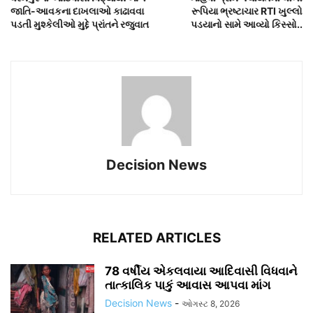
જાતિ-આવકના દાખલાઓ કાઢાવવા
રૂપિયા ભ્રષ્ટાચાર RTI ખુલ્લો
પડતી મુશ્કેલીઓ મુદ્દે પ્રાંતને રજુવાત
પડયાનો સામે આવ્યો કિસ્સો..
Decision News
RELATED ARTICLES
78 વર્ષીય એકલવાયા આદિવાસી વિધવાને
તાત્કાલિક પાકું આવાસ આપવા માંગ
Decision News
-
ઓગસ્ટ 8, 2026