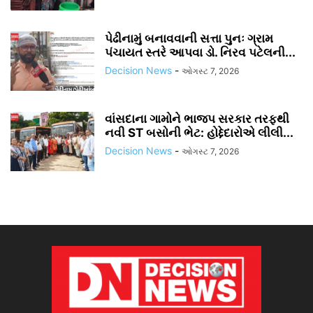
પેઢીનામું બનાવવાની સત્તા પુનઃ ગ્રામ
પંચાયત સ્તરે આપવા ડો. નિરવ પટેલની...
Decision News
-
ઓગસ્ટ 7, 2026
વાંસદાના ગામોને ભાજપ સરકાર તરફથી
નવી ST બસોની ભેટ: હોદ્દેદારોએ લીલી...
Decision News
-
ઓગસ્ટ 7, 2026