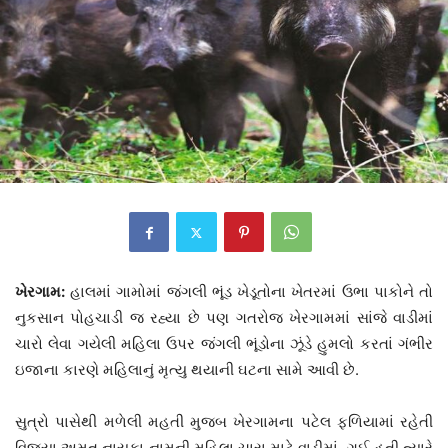
ખેરગામ:
હાલમાં ગામોમાં જંગલી ભૂંડ ખેડૂતોના ખેતરમાં ઉભા પાકોને તો
નુકસાન પોહચાડી જ રહ્યા છે પણ ગતરોજ ખેરગામમાં સાંજે વાડીમાં
ચારો લેવા ગયેલી મહિલા ઉપર જંગલી ભૂંડોના ઝૂંડે હુમલો કરતાં ગંભીર
ઇજાના કારણે મહિલાનું મૃત્યુ થયાની ઘટના સામે આવી છે.
સુત્રો પાસેથી મળેલી મહતી મુજબ ખેરગામના પટેલ ફળિયામાં રહેતી
વિજયા અમૃત નાયકા નામની મહિલા ચારા માટે વાડીમાં ગઈ હતી ત્યારે