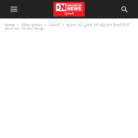
Home
દક્ષિણ ગુજરાત
નવસારી
ભૂંડોના ઝૂંડે હુમલો કરી મહિલાને ઉતારી દિધી
મોતને ઘાટ: લોકમત આ મુદ્દે...