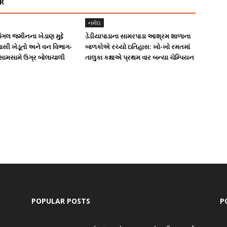
R
નર્મદા
ંગલ જમીનના ખેડાણ મુદ્દે
ડેડીયાપાડાના સામરપાડા આશ્રમ શાળાના
સી ખેડૂતો અને વન વિભાગ-
બાળકોએ રચ્યો ઇતિહાસ: ખો-ખો રમતમાં
 સામસામે ઉગ્ર બોલાચાલી
તાલુકા કક્ષાએ પ્રથમ વાર બન્યા ચેમ્પિયન
POPULAR POSTS
P