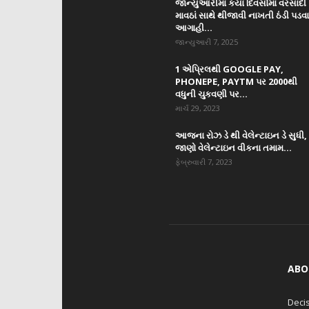
જાન્યુઆરીમાં કયા દિવસોમાં વરસાદી
માવઠાં સાથે થીજાવી નાખતી ઠંડી પડવ
આગાહી...
જાન્યુઆરી 7, 2025
1 એપ્રિલથી GOOGLE PAY,
PHONEPE, PAYTM પર 2000થી
વધુની ચુકવણી પર...
માર્ચ 29, 2023
આજના રોઝ ડે થી વેલેન્ટાઇન ડે સુધી,
જાણો વેલેન્ટાઇન વીકના તમામ...
ફેબ્રુવારી 7, 2023
ABO
Decis