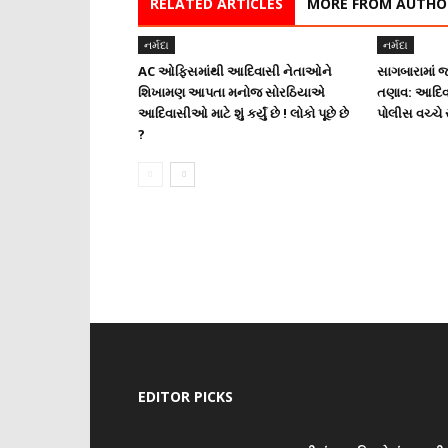
RELATED ARTICLES
MORE FROM AUTHO
નર્મદા
નર્મદા
AC ઓફિસમાંથી આદિવાસી નેતાઓને
સાગબારામાં જ
શિખામણ આપતા મનોજ સોરઠિયાએ
તણાવ: આદિવા
આદિવાસીઓ માટે શું કર્યું છે ! લોકો પૂછે છે
પોલીસ વચ્ચે
?
EDITOR PICKS