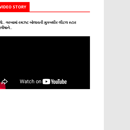
VIDEO STORY
ો.. ગરબામાં રમઝટ બોલાવતી મુકબધીર લીટલ સ્ટાર
ગીષાને..