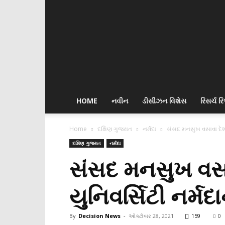
Decision
News
HOME
નવીન
ડીસીઝન વિશેસ
રિસર્ચ રિપ
Home
દક્ષિણ ગુજરાત
નર્મદા
સંસદ મનસુખ વસાવા દેશની
દક્ષિણ ગુજરાત
નર્મદા
સંસદ મનસુખ વસાવ
યુનિવર્સિટી નર્મદ
By
Decision News
-
ઓક્ટોબર 28, 2021
159
0