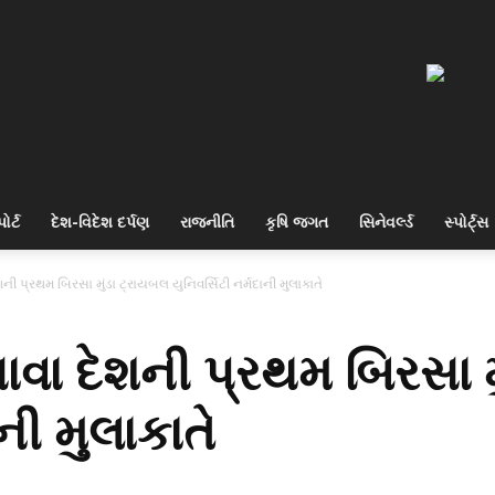
ોર્ટ
દેશ-વિદેશ દર્પણ
રાજનીતિ
કૃષિ જગત
સિનેવર્લ્ડ
સ્પોર્ટ્સ
 પ્રથમ બિરસા મુંડા ટ્રાયબલ યુનિવર્સિટી નર્મદાની મુલાકાતે
ા દેશની પ્રથમ બિરસા મ
ાની મુલાકાતે