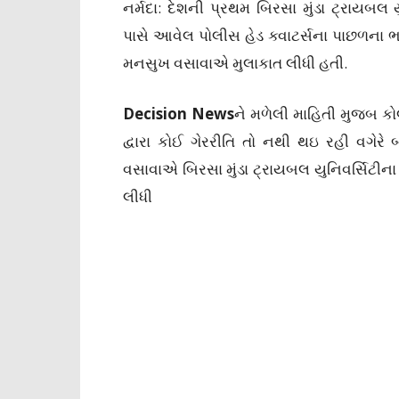
નર્મદા: દેશની પ્રથમ બિરસા મુંડા ટ્રાયબલ ય
પાસે આવેલ પોલીસ હેડ ક્વાટર્સના પાછળના 
મનસુખ વસાવાએ મુલાકાત લીધી હતી.
Decision News
ને મળેલી માહિતી મુજબ કોલ
દ્વારા કોઈ ગેરરીતિ તો નથી થઇ રહી વગેરે
વસાવાએ બિરસા મુંડા ટ્રાયબલ યુનિવર્સિટીના 
લીધી