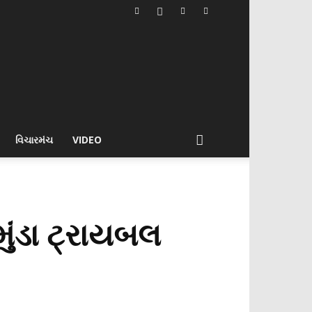
વિચારમંચ
VIDEO
ુંડા ટ્રાયબલ