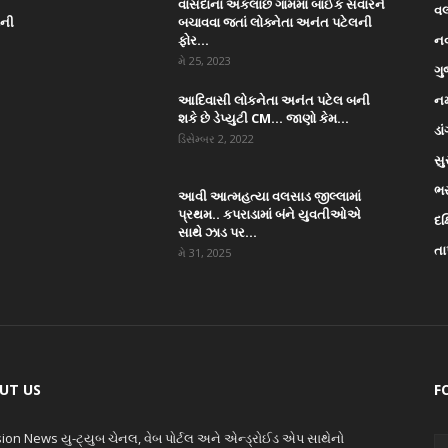
વાંસદાના અંકલાછ ગામમાં બાઈક સવારને
વ
ાની
બચાવવા જતાં લોક્નેતા અનંત પટેલની
ફોર...
ન
મે 25, 2023
ગુ
આદિવાસી લોકનેતા અનંત પટેલ બની
નર
શકે છે ડેપ્યુટી CM… જાણો કેમ...
ડા
ડિસેમ્બર 2, 2022
સુ
ભ
આવી આત્મહત્યા વલસાડ જીલ્લામાં
પ્રથમ.. કપરાડામાં બંને યુવતીઓએ
દક
સાથે ઝાડ પર...
તા
મે 31, 2025
UT US
F
ion News યુ-ટ્યુબ ચેનલ, વેબ પોર્ટલ અને એન્ડ્રોઈડ એપ સાથેનો