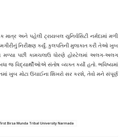
માત્ર અને પહેલી ટ્રાયબલ યુનિર્વસિટી નર્મદામાં મળી
કામગીરીનું નિરીક્ષણ કર્યું. કુલપતિની મુલાકાત કરી તેઓ ખુબ
ેમને મળ્યા પછી કામચલાઉ ધોરણે હોસ્ટેલમાં અલગ-અલગ
 બધા જ વિદ્યાર્થીઓએ સંતોષ વ્યક્ત કર્યો હતો. ભવિષ્યમાં
તમાં ખુબ મોટા ઉંચાઈના શિખરો સર કરશે, તેવો મને સંપૂર્ણ
first Birsa Munda Tribal University Narmada