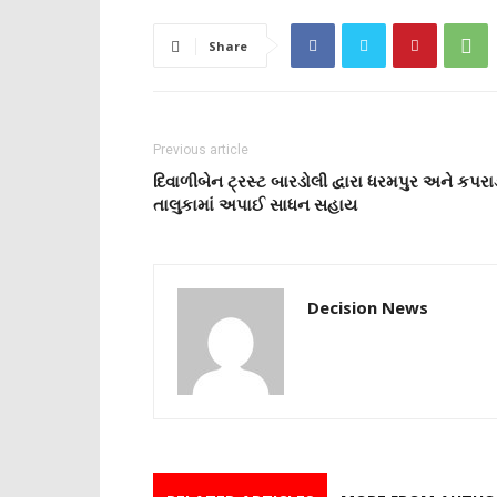
Share
Previous article
દિવાળીબેન ટ્રસ્ટ બારડોલી દ્વારા ધરમપુર અને કપરા
તાલુકામાં અપાઈ સાધન સહાય
Decision News