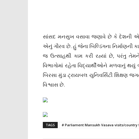
સાંસદ મનસુખ વસાવા જણાવે છે કે દેશની એક 
એનું ગૌરવ છે. હું જેના બિલ્ડિંગના નિર્માણની 
જ ઉત્સાહથી કામ કરી રહ્યાં છે, પરંતુ ત
વિભાગોમાં રહેતા વિદ્યાર્થીઓને મળવાનું થયું
બિરસા મુંડા ટ્રાયબલ યુનિવર્સિટી શિક્ષણ જગ
વિશ્વાસ છે.
TAGS
# Parliament Mansukh Vasava visits/country 