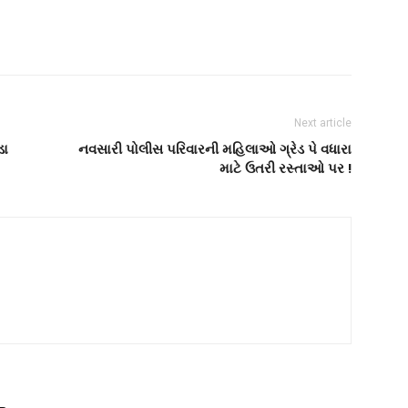
Next article
ડા
નવસારી પોલીસ પરિવારની મહિલાઓ ગ્રેડ પે વધારા
માટે ઉતરી રસ્તાઓ પર !