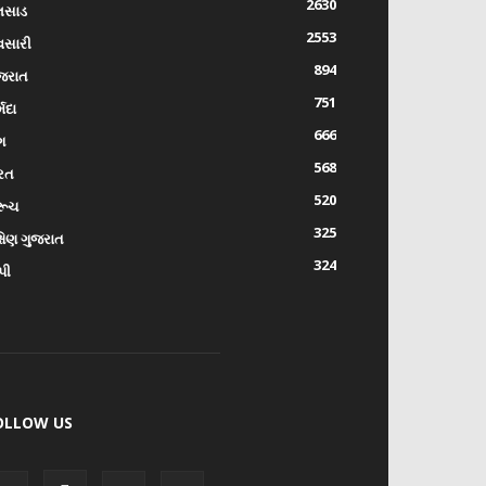
2630
લસાડ
2553
વસારી
894
જરાત
751
્મદા
666
ંગ
568
રત
520
રૂચ
325
્ષિણ ગુજરાત
324
પી
OLLOW US