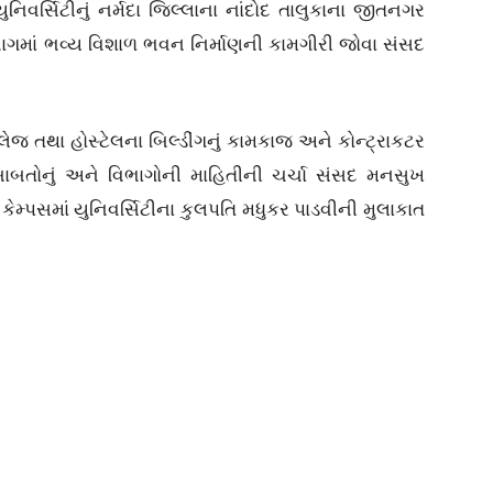
ુનિવર્સિટીનું નર્મદા જિલ્લાના નાંદોદ તાલુકાના જીતનગર
ભાગમાં ભવ્ય વિશાળ ભવન નિર્માણની કામગીરી જોવા સંસદ
ેજ તથા હોસ્ટેલના બિલ્ડીંગનું કામકાજ અને કોન્ટ્રાકટર
 બાબતોનું અને વિભાગોની માહિતીની ચર્ચા સંસદ મનસુખ
કેમ્પસમાં યુનિવર્સિટીના કુલપતિ મધુકર પાડવીની મુલાકાત