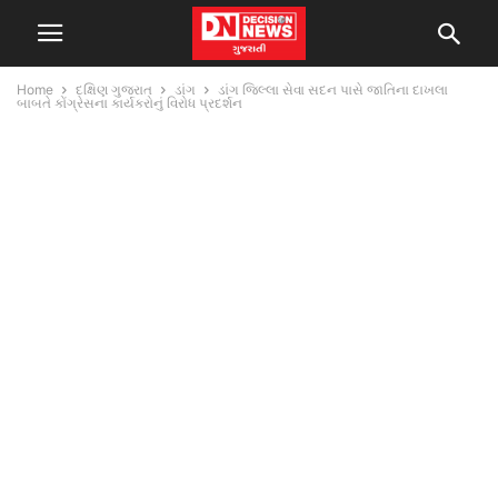
Home
દક્ષિણ ગુજરાત
ડાંગ
ડાંગ જિલ્લા સેવા સદન પાસે જાતિના દાખલા
બાબતે કોંગ્રેસના કાર્યકરોનું વિરોધ પ્રદર્શન