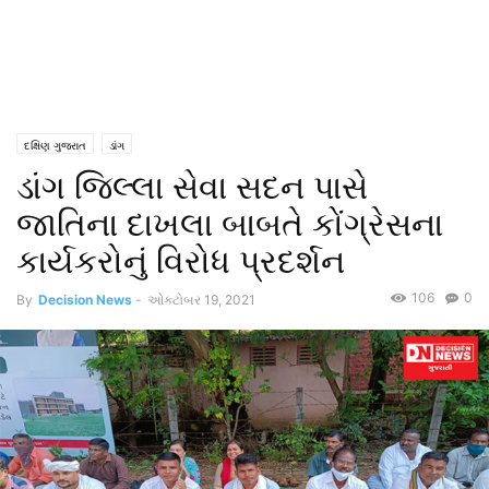
દક્ષિણ ગુજરાત
ડાંગ
ડાંગ જિલ્લા સેવા સદન પાસે
જાતિના દાખલા બાબતે કોંગ્રેસના
કાર્યકરોનું વિરોધ પ્રદર્શન
106
0
By
Decision News
-
ઓક્ટોબર 19, 2021