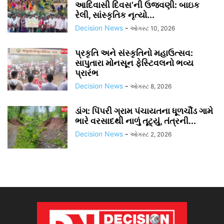
આદિવાસી દિવસ’ની ઉજવણી: બાઇક
રેલી, સાંસ્કૃતિક નૃત્યો...
Decision News
-
ઓગસ્ટ 10, 2026
પ્રકૃતિ અને સંસ્કૃતિનો મહાઉત્સવ:
સાપુતારા મોનસૂન ફેસ્ટિવલનો ભવ્ય
પ્રારંભ
Decision News
-
ઓગસ્ટ 8, 2026
ડાંગ: પિંપરી ગ્રામ પંચાયતના ધૂળચૌંડ ગામે
ભારે વરસાદથી નાળું તૂટ્યું, તંત્રની...
Decision News
-
ઓગસ્ટ 2, 2026