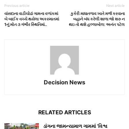
Previous article
Next article
વાંસદાના વાડીચોઢાં ગામના વળાંકમાં
કુકેરી માધાતળાવ ખાતે મર્જ કરવાના
બે બાઈક વચ્ચે થયેલા અકસ્માતમાં
બહાને બંધ કરેલી શાળા જો શરુ ન
1નું મોત ૩ ગંભીર સ્થિતિમાં..
થઇ તો થશે હલ્લાબોલ: અનંત પટેલ
Decision News
RELATED ARTICLES
ડાંગના જામન્યામાળ ગામમાં ‘વિશ્વ