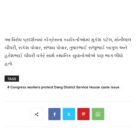
આ વિરોધ પ્રદર્શનમાં કોંગ્રેસના કાર્યકર્તાઓમાં મુકેશ પટેલ, મોતીલાલ
ચૌધરી, રાકેશ પોવાર, સંજય પોવાર, તુષારભાઈ રાજુભાઈ બાગુલ અને
હરેશભાઈ ચૌધરી વગેરે સાથે સ્થાનિક યુવાનોઓએ પણ ભાગ લીધો
હતો.
TAGS
# Congress workers protest Dang District Service House caste issue