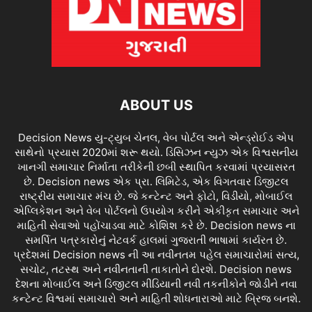
ABOUT US
Decision News યુ-ટ્યુબ ચેનલ, વેબ પોર્ટલ અને એન્ડ્રોઈડ એપ
સાથેનો પ્રયાસ 2020માં શરૂ થયો. ડિસિઝન ન્યુઝ એક વિશ્વસનીય
ખાનગી સમાચાર નિર્માતા તરીકેની છબી સ્થાપિત કરવામાં પ્રયાસરત
છે. Decision news એક પ્રા. લિમિટેડ, એક વિગતવાર ડિજીટલ
રાષ્ટ્રીય સમાચાર મંચ છે. જે કન્ટેન્ટ અને ફોટો, વિડીયો, મોબાઈલ
એપ્લિકેશન અને વેબ પોર્ટલનો ઉપયોગ કરીને એકીકૃત સમાચાર અને
માહિતી સેવાઓ પહોંચાડવા માટે કોશિશ કરે છે. Decision news ના
સમર્પિત પત્રકારોનું નેટવર્ક હાલમાં ગુજરાતી ભાષામાં કાર્યરત છે.
પ્રદેશમાં Decision news ની આ નવીનતમ પહેલ સમાચારોમાં સત્ય,
સચોટ, તટસ્થ અને નવીનતાની તાકાતોને દોરશે. Decision news
દેશના મોબાઈલ અને ડિજીટલ મીડિયાની નવી તકનીકોને જોડીને નવા
કન્ટેન્ટ વિશ્વમાં સમાચારો અને માહિતી શોધનારાઓ માટે બ્રિજ બનશે.