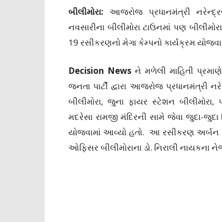
બીલીમોરા:
આજરોજ પ્રધાનમંત્રી નરેન્દ્ર
નવસારીના બીલીમોરા ટાઉનમાં પણ બીલીમોરા ભા
19 રસીકરણનો મેગા કેમ્પનો કાર્યક્રમ યોજવા
Decision News
ને મળેલી માહિતી પ્રમા
જનતા પાર્ટી દ્વારા આજરોજ પ્રધાનમંત્રી નરે
બીલીમોરા, જુના ફાયર સ્ટેશન બીલીમોરા, પ
મદરેસા રામજી મંદિરની સામે જેવા જુદા-જુદા 
યોજવામાં આવ્યો હતો. આ રસીકરણ અર્બન હેલ્
ઓફિસર બીલીમોરાના ડો. નિરાલી નાયકના નેજા 