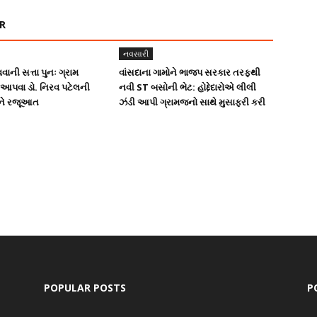
R
નવસારી
વવાની સત્તા પુનઃ ગ્રામ
વાંસદાના ગામોને ભાજપ સરકાર તરફથી
ે આપવા ડો. નિરવ પટેલની
નવી ST બસોની ભેટ: હોદ્દેદારોએ લીલી
વને રજૂઆત
ઝંડી આપી ગ્રામજનો સાથે મુસાફરી કરી
POPULAR POSTS
P