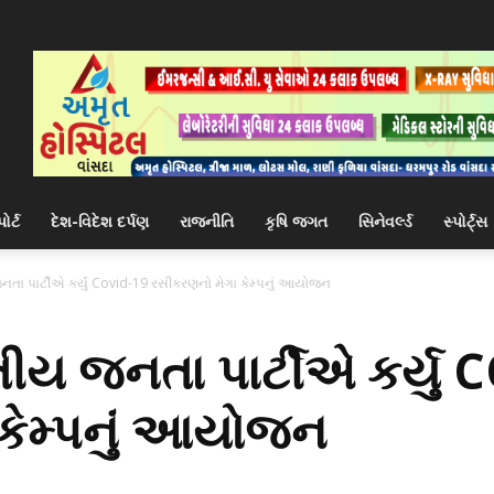
ોર્ટ
દેશ-વિદેશ દર્પણ
રાજનીતિ
કૃષિ જગત
સિનેવર્લ્ડ
સ્પોર્ટ્સ
નતા પાર્ટીએ કર્યુ Covid-19 રસીકરણનો મેગા કેમ્પનું આયોજન
તીય જનતા પાર્ટીએ કર્યુ
કેમ્પનું આયોજન