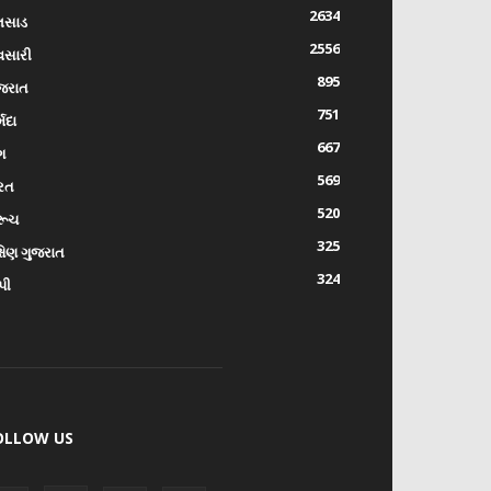
2634
લસાડ
2556
વસારી
895
જરાત
751
્મદા
667
ંગ
569
રત
520
રૂચ
325
્ષિણ ગુજરાત
324
પી
OLLOW US