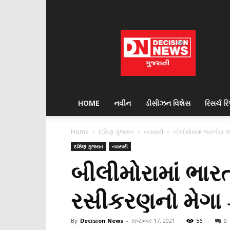
Decision
News
HOME
નવીન
ડીસીઝન વિશેસ
રિસર્ચ રિપ
Home
દક્ષિણ ગુજરાત
નવસારી
બીલીમોરામાં ભારતીય જ
દક્ષિણ ગુજરાત
નવસારી
બીલીમોરામાં ભાર
રસીકરણનો મેગા 
By
Decision News
-
સપ્ટેમ્બર 17, 2021
56
0