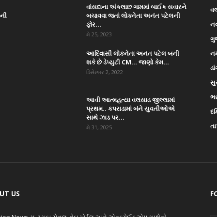
વાંસદાના અંકલાછ ગામમાં બાઈક સવારને
વ
ાની
બચાવવા જતાં લોક્નેતા અનંત પટેલની
ફોર...
ન
મે 25, 2023
ગુ
આદિવાસી લોકનેતા અનંત પટેલ બની
નર
શકે છે ડેપ્યુટી CM… જાણો કેમ...
ડા
ડિસેમ્બર 2, 2022
સુ
ભ
આવી આત્મહત્યા વલસાડ જીલ્લામાં
પ્રથમ.. કપરાડામાં બંને યુવતીઓએ
દક
સાથે ઝાડ પર...
તા
મે 31, 2025
UT US
F