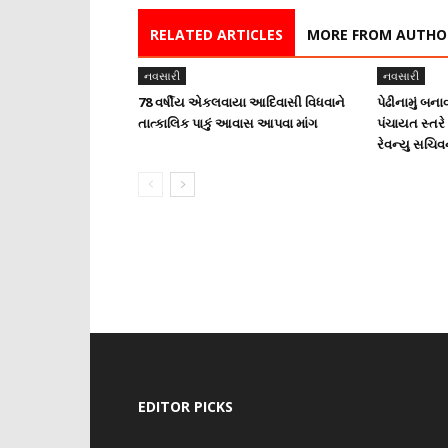
RELATED ARTICLES
MORE FROM AUTHO
નવસારી
નવસારી
78 વર્ષીય એકલવાયા આદિવાસી વિધવાને
પેઢીનામું બના
તાત્કાલિક પાકું આવાસ આપવા માંગ
પંચાયત સ્તર
રેવન્યુ સચિ
EDITOR PICKS