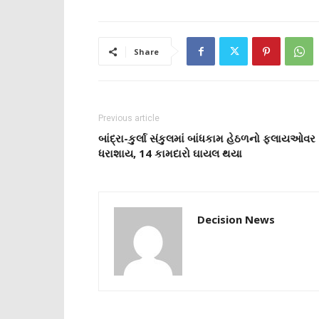
Share
Previous article
બાંદ્રા-કુર્લા સંકુલમાં બાંધકામ હેઠળનો ફ્લાયઓવર
ધરાશાય, 14 કામદારો ઘાયલ થયા
Decision News