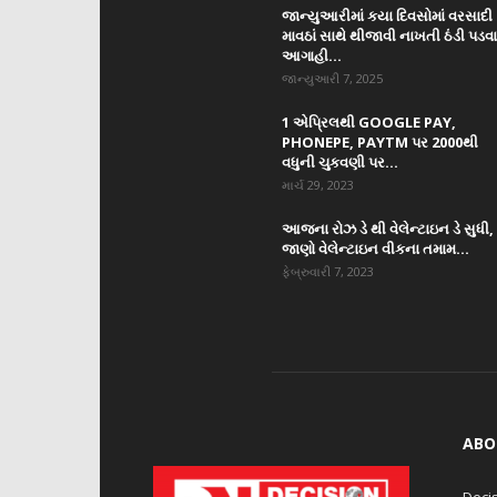
જાન્યુઆરીમાં કયા દિવસોમાં વરસાદી
માવઠાં સાથે થીજાવી નાખતી ઠંડી પડવ
આગાહી...
જાન્યુઆરી 7, 2025
1 એપ્રિલથી GOOGLE PAY,
PHONEPE, PAYTM પર 2000થી
વધુની ચુકવણી પર...
માર્ચ 29, 2023
આજના રોઝ ડે થી વેલેન્ટાઇન ડે સુધી,
જાણો વેલેન્ટાઇન વીકના તમામ...
ફેબ્રુવારી 7, 2023
ABO