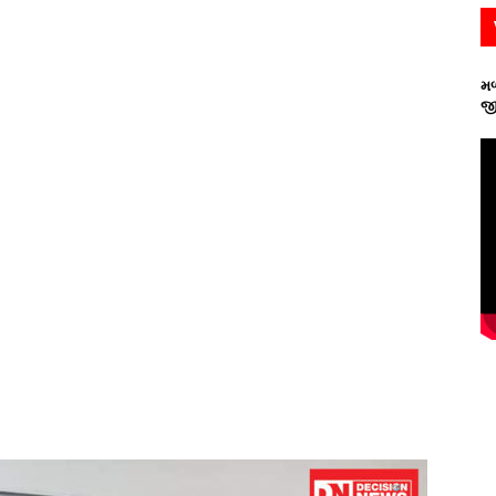
મળ
જી