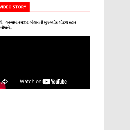
VIDEO STORY
ો.. ગરબામાં રમઝટ બોલાવતી મુકબધીર લીટલ સ્ટાર
ગીષાને..