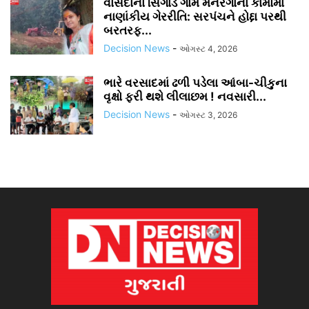
વાંસદાના સિંગાડ ગામે મનરેગાના કામોમાં
નાણાંકીય ગેરરીતિ: સરપંચને હોદ્દા પરથી
બરતરફ...
Decision News
-
ઓગસ્ટ 4, 2026
ભારે વરસાદમાં ઢળી પડેલા આંબા-ચીકુના
વૃક્ષો ફરી થશે લીલાછમ ! નવસારી...
Decision News
-
ઓગસ્ટ 3, 2026