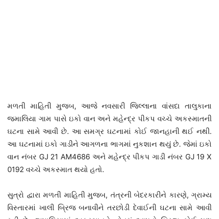
મળતી માહિતી મુજબ, આજે નવસારી જિલ્લાના વાંસદા તાલુકાના
જમાલિયા ગામ પાસે ઇકો વાન અને મહેન્દ્ર પીકપ વચ્ચે અકસ્માતની
ઘટના સામે આવી છે. આ સમગ્ર ઘટનામાં કોઈ જાનહાની થઈ નથી.
આ ઘટનામાં ઇકો ગાડીને આગળના ભાગમાં નુકશાન થયું છે. જેમાં ઇકો
વાન નંબર GJ 21 AM4686 અને મહેન્દ્ર પીકપ ગાડી નંબર GJ 19 X
0192 વચ્ચે અકસ્માત થયો હતો.
સુત્રો દ્વારા મળતી માહિતી મુજબ, તંત્રની બેદરકારીને કારણે, ગ્રામ્ય
વિસ્તારમાં ખાલી બ્રિજ બનાવીને તરછોડી દેવાઈની ઘટના સામે આવી