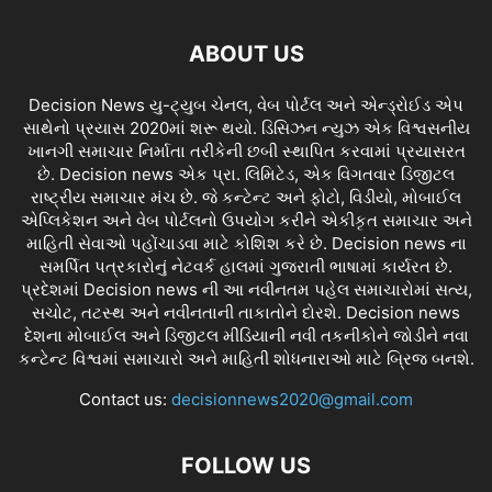
ABOUT US
Decision News યુ-ટ્યુબ ચેનલ, વેબ પોર્ટલ અને એન્ડ્રોઈડ એપ
સાથેનો પ્રયાસ 2020માં શરૂ થયો. ડિસિઝન ન્યુઝ એક વિશ્વસનીય
ખાનગી સમાચાર નિર્માતા તરીકેની છબી સ્થાપિત કરવામાં પ્રયાસરત
છે. Decision news એક પ્રા. લિમિટેડ, એક વિગતવાર ડિજીટલ
રાષ્ટ્રીય સમાચાર મંચ છે. જે કન્ટેન્ટ અને ફોટો, વિડીયો, મોબાઈલ
એપ્લિકેશન અને વેબ પોર્ટલનો ઉપયોગ કરીને એકીકૃત સમાચાર અને
માહિતી સેવાઓ પહોંચાડવા માટે કોશિશ કરે છે. Decision news ના
સમર્પિત પત્રકારોનું નેટવર્ક હાલમાં ગુજરાતી ભાષામાં કાર્યરત છે.
પ્રદેશમાં Decision news ની આ નવીનતમ પહેલ સમાચારોમાં સત્ય,
સચોટ, તટસ્થ અને નવીનતાની તાકાતોને દોરશે. Decision news
દેશના મોબાઈલ અને ડિજીટલ મીડિયાની નવી તકનીકોને જોડીને નવા
કન્ટેન્ટ વિશ્વમાં સમાચારો અને માહિતી શોધનારાઓ માટે બ્રિજ બનશે.
Contact us:
decisionnews2020@gmail.com
FOLLOW US