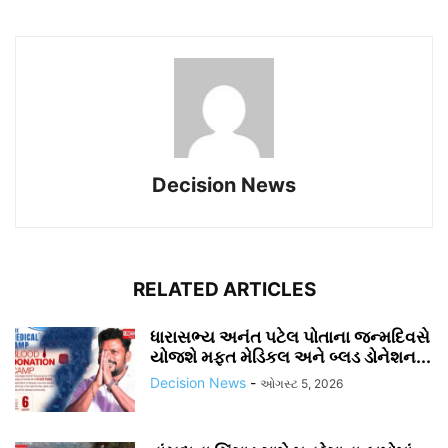
Decision News
RELATED ARTICLES
ધારાસભ્ય અનંત પટેલ પોતાના જન્મદિવસે
યોજશે મફત મેડિકલ અને બ્લડ ડોનેશન...
Decision News
-
ઓગસ્ટ 5, 2026