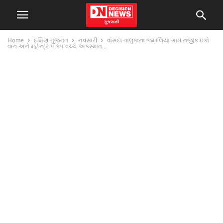
Home
દક્ષિણ ગુજરાત
નવસારી
વાંસદા તાલુકાના જમાલિયા ગામ નજીક ઇકો
વાન અને મહેન્દ્ર પીકપ વચ્ચે અકસ્માત...