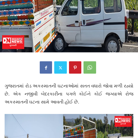
ગુજરાતમાં રોડ અકસ્માતની ઘટનાઓમાં સતત વધારો જોવા મળી રહ્યો
છે. એક નજીવી બેદરકારીના પગલે કોઈને કોઈ જગ્યાએ રોજ
અકસ્માતની ઘટના સામે આવતી હોઈ છે.