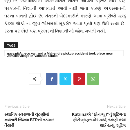
રહી છે. જમાલિયામાં અકસ્માતને નોતરું આપતો બ્રિજ કોઈ પણ
પ્રકારની નિશાની આપવામાં આવી નથી જેના કારણે અકસ્માતની
ઘટના બનતી હોઈ છે. તંત્રની બેદરકારીને કારણે આવા બ્રીજો હજુ
કેટલા લોકો ના જીવ જોખમમાં મૂકશે? આવા પ્રશ્નો પણ ઉઠી રહ્યા છે.
રસ્તા પર કોઈ પણ પ્રકારની નિશાનીઓ જોવા મળતી નથી.
TAGS
navsari/An eco van and a Mahendra pickup accident took place near
Jamalia village in Vansada taluka
Previous article
Next article
સ્થાનિક સ્વરાજની ચૂંટણીમાં
Katrinaએ “ફોન ભૂત”નું શૂટિંગના
નવસારી જિલ્લા BTPની તડામાર
ફોટોગ્રાફ્સ શેર કર્યા, જાણો કયાં
તૈયારી
થઈ રહ્યું, શૂટિંગ