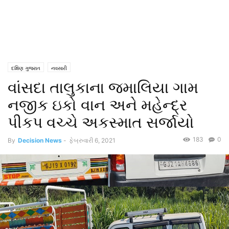
દક્ષિણ ગુજરાત
નવસારી
વાંસદા તાલુકાના જમાલિયા ગામ
નજીક ઇકો વાન અને મહેન્દ્ર
પીકપ વચ્ચે અકસ્માત સર્જાયો
183
0
By
Decision News
-
ફેબ્રુવારી 6, 2021