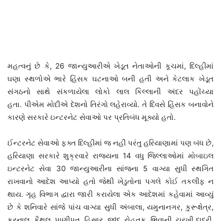
મહત્વનું છે કે, 26 જાન્યુઆરીએ ખેડૂત નેતાઓની કૂચમાં, દિલ્હીમાં
ઘણા સ્થળોએ ભારે હિંસક ઘટનાઓ બની હતી અને કેટલાક ખેડૂત
સંગઠનો સાથે સંકળાયેલા લોકો લાલ કિલ્લાની અંદર પહોંચ્યા
હતા. પીએમ મોદીએ દેશનો તિરંગો લહેરાવ્યો. તે દિવસે હિંસક બનાવોને
કારણે સરકારે ઇન્ટરનેટ સેવાઓ પર પ્રતિબંધ મૂક્યો હતો.
ઈન્ટરનેટ સેવાઓ ફક્ત દિલ્હીમાં જ નહીં પરંતુ હરિયાણામાં પણ બંધ છે,
હરિયાણા સરકારે શુક્રવારે રાજ્યના 14 વધુ જિલ્લાઓમાં મોબાઇલ
ઇન્ટરનેટ સેવા 30 જાન્યુઆરીના સાંજના 5 વાગ્યા સુધી સ્થગિત
રાખવાનો આદેશ આપ્યો હતો જેથી ખેડુતોના પગલે કોઈ તકલીફ ન
થાય. ગૃહ વિભાગ દ્વારા જારી કરાયેલા એક આદેશમાં કહેવામાં આવ્યું
છે કે શનિવારે સાંજે પાંચ વાગ્યા સુધી અંબાલા, યમુનાનગર, કુરૂક્ષેત્ર,
કરનાલ, કૈથલ, પાણીપત, હિસાર, જીંદ, રોહતક, ભિવાની, ચરખી દાદરી,