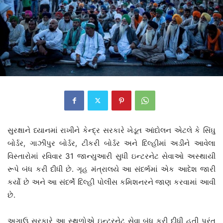
સુરક્ષાને ધ્યાનમાં રાખીને કેન્દ્ર સરકારે ખેડૂત આંદોલન એટલે કે સિંઘુ
બોર્ડર, ગાઝીપુર બોર્ડર, ટીકરી બોર્ડર અને દિલ્હીમાં અડીને આવેલા
વિસ્તારોમાં રવિવાર 31 જાન્યુઆરી સુધી ઇન્ટરનેટ સેવાઓ અસ્થાયી
રૂપે બંધ કરી દીધી છે. ગૃહ મંત્રાલયે આ સંદર્ભમાં એક આદેશ જારી
કર્યો છે અને આ સંદર્ભે દિલ્હી પોલીસ કમિશનરને જાણ કરવામાં આવી
છે.
અગાઉ સરકારે આ સ્થળોએ ઇન્ટરનેટ સેવા બંધ કરી દીધી હતી પરંતુ