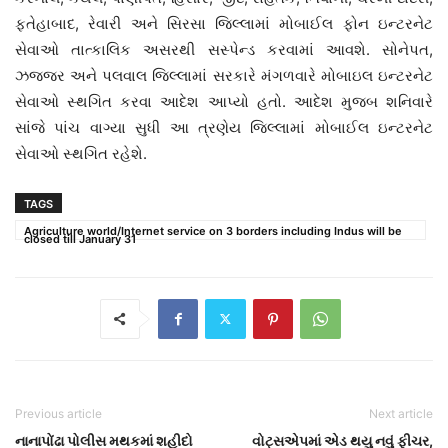
ફતેહાબાદ, રેવારી અને સિરસા જિલ્લામાં મોબાઈલ ફોન ઇન્ટરનેટ
સેવાઓ તાત્કાલિક અસરથી સસ્પેન્ડ કરવામાં આવશે. સોનેપત,
ઝજ્જર અને પલવાલ જિલ્લામાં સરકારે મંગળવારે મોબાઇલ ઇન્ટરનેટ
સેવાઓ સ્થગિત કરવા આદેશ આપ્યો હતો. આદેશ મુજબ શનિવારે
સાંજે પાંચ વાગ્યા સુધી આ ત્રણેય જિલ્લામાં મોબાઈલ ઇન્ટરનેટ
સેવાઓ સ્થગિત રહેશે.
TAGS
Agriculture world/Internet service on 3 borders including Indus will be
closed till January 31
Previous article
Next article
નાનાપોંઢા પોલીસ મથકમાં શહીદો
વોટ્સએપમાં એડ થયુ નવું ફીચર,