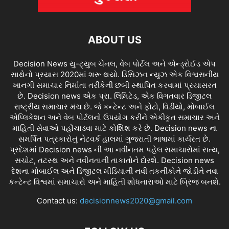
ABOUT US
Decision News યુ-ટ્યુબ ચેનલ, વેબ પોર્ટલ અને એન્ડ્રોઈડ એપ
સાથેનો પ્રયાસ 2020માં શરૂ થયો. ડિસિઝન ન્યુઝ એક વિશ્વસનીય
ખાનગી સમાચાર નિર્માતા તરીકેની છબી સ્થાપિત કરવામાં પ્રયાસરત
છે. Decision news એક પ્રા. લિમિટેડ, એક વિગતવાર ડિજીટલ
રાષ્ટ્રીય સમાચાર મંચ છે. જે કન્ટેન્ટ અને ફોટો, વિડીયો, મોબાઈલ
એપ્લિકેશન અને વેબ પોર્ટલનો ઉપયોગ કરીને એકીકૃત સમાચાર અને
માહિતી સેવાઓ પહોંચાડવા માટે કોશિશ કરે છે. Decision news ના
સમર્પિત પત્રકારોનું નેટવર્ક હાલમાં ગુજરાતી ભાષામાં કાર્યરત છે.
પ્રદેશમાં Decision news ની આ નવીનતમ પહેલ સમાચારોમાં સત્ય,
સચોટ, તટસ્થ અને નવીનતાની તાકાતોને દોરશે. Decision news
દેશના મોબાઈલ અને ડિજીટલ મીડિયાની નવી તકનીકોને જોડીને નવા
કન્ટેન્ટ વિશ્વમાં સમાચારો અને માહિતી શોધનારાઓ માટે બ્રિજ બનશે.
Contact us:
decisionnews2020@gmail.com