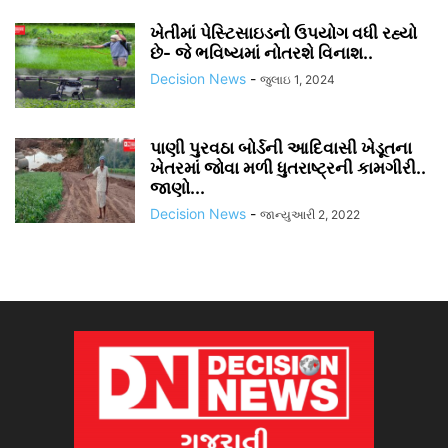
ખેતીમાં પેસ્ટિસાઇડનો ઉપયોગ વધી રહ્યો
છે- જે ભવિષ્યમાં નોતરશે વિનાશ..
Decision News
-
જુલાઇ 1, 2024
પાણી પુરવઠા બોર્ડની આદિવાસી ખેડૂતના
ખેતરમાં જોવા મળી ધુતરાષ્ટ્રની કામગીરી..
જાણો...
Decision News
-
જાન્યુઆરી 2, 2022