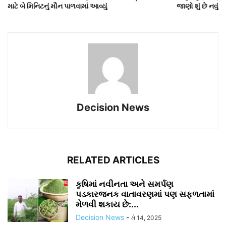
માટે બે મિનિટનું મૌન પાળવામાં આવ્યું
જાણો શું છે નવું
Decision News
RELATED ARTICLES
કૃષિમાં નવીનતા અને સમર્પણ
પડકારજનક વાતાવરણમાં પણ સફળતામાં
મેળવી શકાય છે:...
Decision News
-
મે 14, 2025