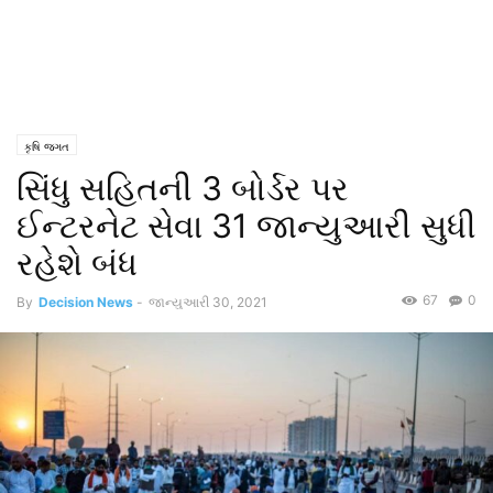
કૃષિ જગત
સિંધુ સહિતની 3 બોર્ડર પર
ઈન્ટરનેટ સેવા 31 જાન્યુઆરી સુધી
રહેશે બંધ
67
0
By
Decision News
-
જાન્યુઆરી 30, 2021