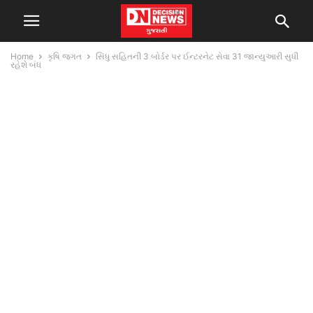
Home
કૃષિ જગત
સિંધુ સહિતની 3 બોર્ડર પર ઈન્ટરનેટ સેવા 31 જાન્યુઆરી સુધી
રહેશે બંધ