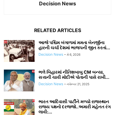
Decision News
RELATED ARTICLES
આજે પશ્ચિમ બંગાળમાં મમતા બેનર્જીના
હારની ચર્ચા દેશમાં ભાજપની જીત કરતાં...
Decision News
-
મે 6, 2026
ભલે બિહારમાં નીતિશબાબુ CM બન્યા,
સત્તાની ચાવી મોદીએ પોતાની પાસે રાખી...
Decision News
-
નવેમ્બર 21, 2025
ભારત આદિવાસી પાર્ટીને મળ્યો રાજસ્થાન
રાજ્ય પક્ષનો દરજ્જો..અમારી મહેનત રંગ
લાવી:...