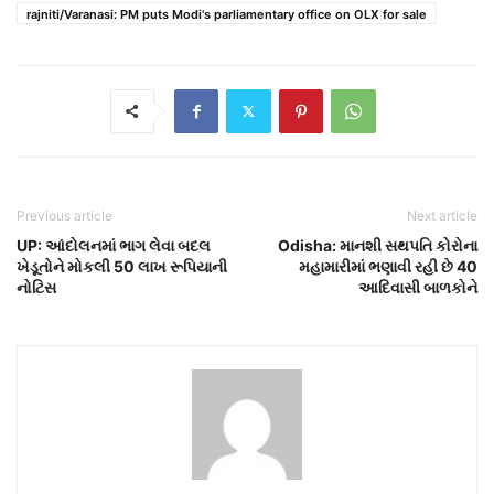
rajniti/Varanasi: PM puts Modi's parliamentary office on OLX for sale
Previous article
Next article
UP: આંદોલનમાં ભાગ લેવા બદલ
Odisha: માનશી સથપતિ કોરોના
ખેડૂતોને મોકલી 50 લાખ રૂપિયાની
મહામારીમાં ભણાવી રહી છે 40
નોટિસ
આદિવાસી બાળકોને