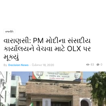
રાજનીતિ
વારાણસી: PM મોદીના સંસદીય
કાર્યાલયને વેચવા માટે OLX પર
મૂક્યું
63
0
By
Decision News
-
ડિસેમ્બર 18, 2020