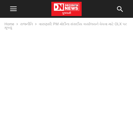
Home
રાજનીતિ
વારાણસી: PM મોદીના સંસદીય કાર્યાલયને વેચવા માટે OLX પર
મૂક્યું