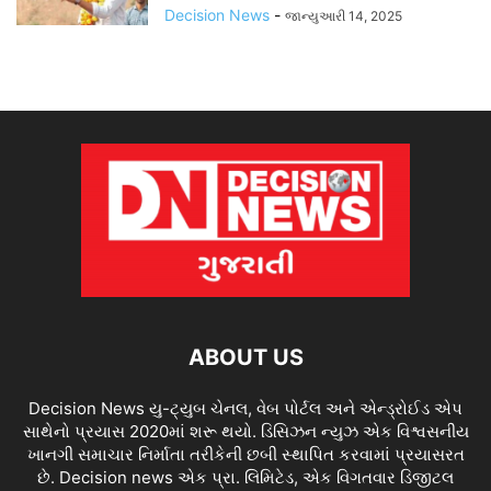
Decision News
-
જાન્યુઆરી 14, 2025
ABOUT US
Decision News યુ-ટ્યુબ ચેનલ, વેબ પોર્ટલ અને એન્ડ્રોઈડ એપ
સાથેનો પ્રયાસ 2020માં શરૂ થયો. ડિસિઝન ન્યુઝ એક વિશ્વસનીય
ખાનગી સમાચાર નિર્માતા તરીકેની છબી સ્થાપિત કરવામાં પ્રયાસરત
છે. Decision news એક પ્રા. લિમિટેડ, એક વિગતવાર ડિજીટલ