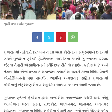
પ્રતિકાત્મક ફોટોગ્રાફ્સ
ગુજરાતમાં તહેવારો દરમ્યાન વધતા જતા કોરોનાના સંક્રમણને ધ્યાનમાં
લઇને ગુજરાત ટ્રેડર્સ ફેડરેશનની અપીલના પગલે ગુજરાતના ૨૨૦૦
જેટલા વેપારી એસોશિયનનો સ્વૈચ્છિક રીતે લૉકડાઉન કરી શકે છે અને
તેમના ધંધા-રોજગારમાં કામકાજના કલાકોમાં ઘટાડો કરવા વિવિધ વેપારી
એસોશિયનનો પણ સમર્થન આપીને અમદાવાદ સહિત ગુજરાતમાં
કોરોનાનું સંક્રમણ રોકવા સહયોગ આપવા આગળ આવી રહ્યા છે.
ગુજરાત ટ્રેડર્સ ફેડરેશન દ્વારા બજારોમાં અવરજવર ઓછી થાય એવું
આયોજન કરવા સુરત, રાજકોટ, જામનગર, જૂનાગઢ, ભાવનગર
સહિતનાં ગુજરાતનાં વિવિધ શહેરોના વેપારી મહાજનો અને ચેમ્બર ઑફ