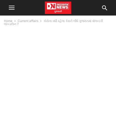
Home
Current affairs
કોરોના વધી રહેલા કેસને લીધે ગુજરાતમાં વૉલન્ટરી
લૉકડાઉન ?