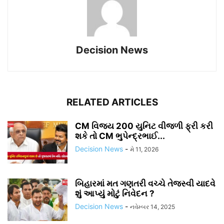
Decision News
RELATED ARTICLES
CM વિજય 200 યુનિટ વીજળી ફ્રી કરી
શકે તો CM ભુપેન્દ્રભાઈ...
Decision News
-
મે 11, 2026
બિહારમાં મત ગણતરી વચ્ચે તેજસ્વી યાદવે
શું આપ્યું મોટું નિવેદન ?
Decision News
-
નવેમ્બર 14, 2025