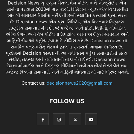
Decision News યુ-ટ્યુબ ચેનલ, વેબ પોર્ટલ અને એન્ડ્રોઈડ એપ
સાથેનો પ્રયાસ 2020માં શરૂ થયો. ડિસિઝન ન્યુઝ એક વિશ્વસનીય
ખાનગી સમાચાર નિર્માતા તરીકેની છબી સ્થાપિત કરવામાં પ્રયાસરત
છે. Decision news એક પ્રા. લિમિટેડ, એક વિગતવાર ડિજીટલ
રાષ્ટ્રીય સમાચાર મંચ છે. જે કન્ટેન્ટ અને ફોટો, વિડીયો, મોબાઈલ
એપ્લિકેશન અને વેબ પોર્ટલનો ઉપયોગ કરીને એકીકૃત સમાચાર અને
માહિતી સેવાઓ પહોંચાડવા માટે કોશિશ કરે છે. Decision news ના
સમર્પિત પત્રકારોનું નેટવર્ક હાલમાં ગુજરાતી ભાષામાં કાર્યરત છે.
પ્રદેશમાં Decision news ની આ નવીનતમ પહેલ સમાચારોમાં સત્ય,
સચોટ, તટસ્થ અને નવીનતાની તાકાતોને દોરશે. Decision news
દેશના મોબાઈલ અને ડિજીટલ મીડિયાની નવી તકનીકોને જોડીને નવા
કન્ટેન્ટ વિશ્વમાં સમાચારો અને માહિતી શોધનારાઓ માટે બ્રિજ બનશે.
Contact us:
decisionnews2020@gmail.com
FOLLOW US