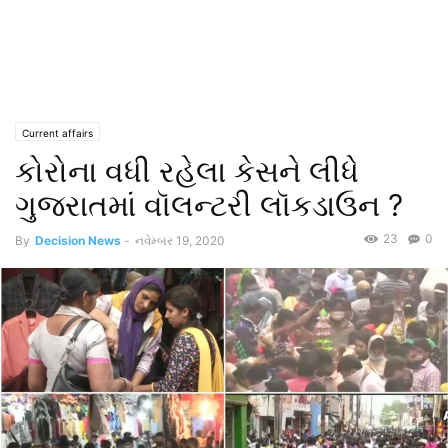
Current affairs
કોરોના વધી રહેલા કેસને લીધે
ગુજરાતમાં વૉલન્ટરી લૉકડાઉન ?
23
0
By
Decision News
-
નવેમ્બર 19, 2020