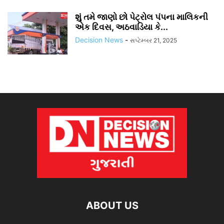
શું તમે જાણો છો પેટ્રોલ પંપના માલિકની
એક દિવસ, અઠવાડિયા કે...
Decision News
-
સપ્ટેમ્બર 21, 2025
ABOUT US