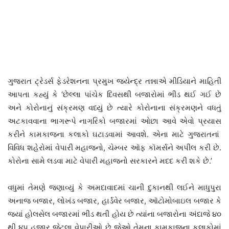
ગુજરાત ટ્રેડર્સ ફેડરેશનના પ્રમુખ જયેન્દ્ર તન્નાએ મીડિયાને માહિતી
આપતા કહ્યું કે ‘છેલ્લા પાંચેક દિવસથી બજારોમાં ભીડ થઈ ગઈ છે
અને કોરોનાનું સંક્રમણ વધ્યું છે ત્યારે કોરોનાના સંક્રમણને વધતું
અટકાવવાના ભાગરૂપે નાગરિકો બજારમાં ઓછા આવે એવો પ્રયાસ
કરીને કામકાજના કલાકો ઘટાડવામાં આવશે. એના માટે ગુજરાતનાં
વિવિધ શહેરોમાં વેપારી મહાજનો, ચેમ્બર ઑફ કૉમર્સને અપીલ કરી છે.
કોરોના સામે લડવા માટે વેપારી મહાજનો સરકારને મદદ કરી શકે છે.’
વધુમાં તેમણે જણાવ્યું કે અમદાવાદમાં ચાની દુકાનથી લઈને માધુપુરા
અનાજ બજાર, લોખંડ બજાર, હાર્ડવેર બજાર, ઑટોમોબાઇલ બજાર કે
જ્યાં હોલસેલ બજારમાં ભીડ થતી હોય છે ત્યાંના બજારોના અંદાજે ૪૦
થી ૪૫ હજાર જેટલા વેપારીઓ છે જેઓ તેમના કામકાજના કલાકોમાં