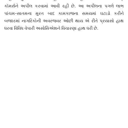
કૉમર્સને અપીલ કરવામાં આવી રહી છે. આ અપીલના પગલે લાભ
પાંચમ-સાતમના મુરત બાદ કામકાજના સમયમાં ઘટાડો કરીને
બજારમાં નાગરિકોની અવરજવર ઓછી થાય એ રીતે પ્રયાસો હાથ
ધરવા વિવિધ વેપારી અસોસિએશને વિચારણા હાથ ધરી છે.