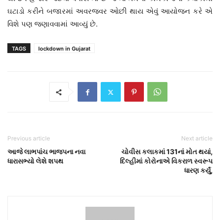
ઘટાડો કરીને બજારમાં અવરજવર ઓછી થાય એવું આયોજન કરે એ
વિશે પણ જણાવવામાં આવ્યું છે.
TAGS
lockdown in Gujarat
Previous article
Next article
આજે લાભપાંચ ભાજપના નવા
ચોવીસ કલાકમાં 131નાં મોત થયાં,
ધારાસભ્યો લેશે શપથ
દિલ્હીમાં કોરોનાએ વિકરાળ સ્વરૂપ
ધારણ કર્યું,