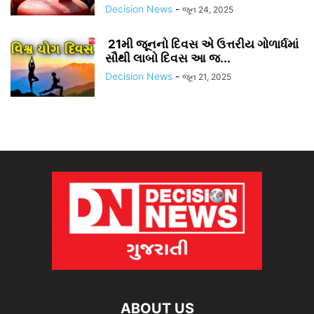
Decision News
-
જૂન 24, 2025
21મી જૂનનો દિવસ એ ઉત્તરીય ગોળાર્ધમાં
સૌથી લાબો દિવસ આ જ...
Decision News
-
જૂન 21, 2025
ABOUT US