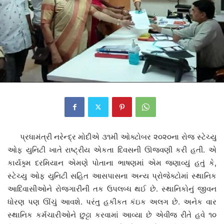
પ્રધામંત્રી નરેન્દ્ર મોદીએ ૩૧મી ઓક્ટોબર ૨૦૨૦ના રોજ સ્ટેચ્યુ
ઓફ યુનિટી ખાતે રાષ્ટ્રીય એકતા દિવસની ઊજવણી કરી હતી. એ
કાર્યક્ર્મ દરમિયાન એમણે પોતાના ભાષણમાં એમ જણાવ્યું હતું કે,
સ્ટેચ્યુ ઓફ યુનિટી સહિત આસપાસના અન્ય પ્રોજેક્ટોમાં સ્થાનિક
આદિવાસીઓને રોજગારીની તક ઉપલબ્ધ થઈ છે. સ્થાનિકોનું જીવન
ધોરણ પણ ઊંચું આવશે. પરંતુ હકીકત કંઇક અલગ છે. અનેક વાર
સ્થાનિક કર્મચારીઓને છુટ્ટા કરવામાં આવ્યા છે એવીજ રીતે હવે ૧૦