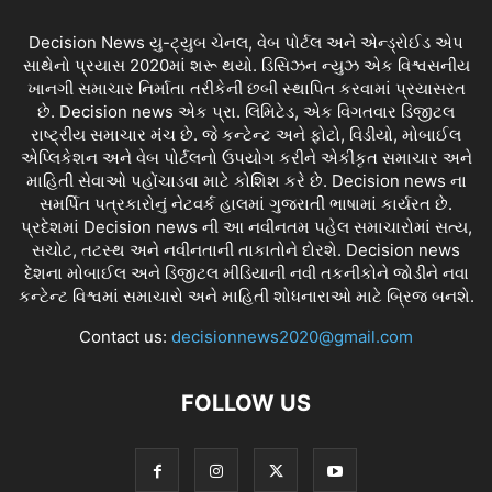
Decision News યુ-ટ્યુબ ચેનલ, વેબ પોર્ટલ અને એન્ડ્રોઈડ એપ
સાથેનો પ્રયાસ 2020માં શરૂ થયો. ડિસિઝન ન્યુઝ એક વિશ્વસનીય
ખાનગી સમાચાર નિર્માતા તરીકેની છબી સ્થાપિત કરવામાં પ્રયાસરત
છે. Decision news એક પ્રા. લિમિટેડ, એક વિગતવાર ડિજીટલ
રાષ્ટ્રીય સમાચાર મંચ છે. જે કન્ટેન્ટ અને ફોટો, વિડીયો, મોબાઈલ
એપ્લિકેશન અને વેબ પોર્ટલનો ઉપયોગ કરીને એકીકૃત સમાચાર અને
માહિતી સેવાઓ પહોંચાડવા માટે કોશિશ કરે છે. Decision news ના
સમર્પિત પત્રકારોનું નેટવર્ક હાલમાં ગુજરાતી ભાષામાં કાર્યરત છે.
પ્રદેશમાં Decision news ની આ નવીનતમ પહેલ સમાચારોમાં સત્ય,
સચોટ, તટસ્થ અને નવીનતાની તાકાતોને દોરશે. Decision news
દેશના મોબાઈલ અને ડિજીટલ મીડિયાની નવી તકનીકોને જોડીને નવા
કન્ટેન્ટ વિશ્વમાં સમાચારો અને માહિતી શોધનારાઓ માટે બ્રિજ બનશે.
Contact us:
decisionnews2020@gmail.com
FOLLOW US