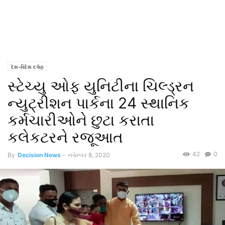
દેશ-વિદેશ દર્પણ
સ્ટેચ્યુ ઓફ યુનિટીના ચિલ્ડ્રન
ન્યુટ્રીશન પાર્કના 24 સ્થાનિક
કર્મચારીઓને છુટા કરાતા
કલેકટરને રજૂઆત
42
0
By
Decision News
-
નવેમ્બર 8, 2020