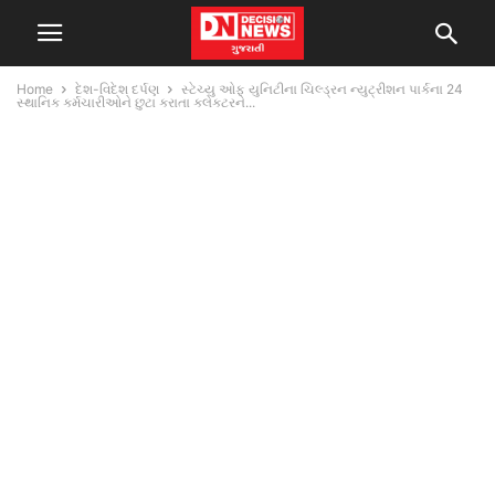
Home
દેશ-વિદેશ દર્પણ
સ્ટેચ્યુ ઓફ યુનિટીના ચિલ્ડ્રન ન્યુટ્રીશન પાર્કના 24
સ્થાનિક કર્મચારીઓને છુટા કરાતા કલેકટરને...