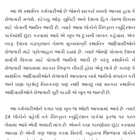
આ એ સ્થાનિક કર્મચારીઓ છે જેમને સરકારે વચનો આપ્યા હતા કે
રોજગારી મળશે. સ્ટેચ્યુ ઓફ યુનિટી અને દેશના હિત તેમજ વિકાસ
માટે પોતાની જમીન આપી છે. ત્યારે આવા લોકોને ચિલ્ડ્રન ન્યુટ્રિશન
પાર્કમાંથી છૂટા કરવામાં આવે એ ખૂબ જ દુઃખની બાબત કહેવાય. એક
તરફ દેશના વડાપ્રધાન તેમજ મુખ્યમંત્રી સ્થાનિક આદિવાસીઓને
રોજગારી માટે પ્રોત્સાહન આપી રહ્યાં છે. ત્યારે જેમણે પોતાના દેશના
સર્વાંગી વિકાસ માટે પોતાની જમીનો આપી છે પરંતુ સ્થાનિકો ને
રોજગારી આપવામાં સરકાર નિષ્ફળ નીવડી હોય એવું લાગે છે કારણ કે
સાથનિક આદિવાસીઓને રોજગારી આપવાના નામે જમીનો સંપાદન કરી
અને ઘણા પ્રશ્નોનું નિરાકરણ પણ નથી આવ્યું ત્યાં સરકાર સ્થાનિક
આદિવાસીઓને રોજગારી પૂરી પાડવી એ ખૂબ જ જરૂરી છે.
આ કર્મચારીઓને પગાર પણ ખુબ જ ઓછો આપવામાં આવે છે. ત્યારે
24 લોકોને વહેલી તકે ચિલ્ડ્રન ન્યુટ્રિશન પાર્કમાં ફરજ પર પરત
લેવામાં આવે એવી અમારી માંગ છે. એમને કયા કારણોસર છૂટા કરવામાં
આવ્યા છે એની પણ જાણ કરવા વિનંતી. બહારના જિલ્લાના લોકોને