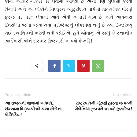
કોના આધારે નોકરી પર લેવામાં આવ્યાં છે એનો પણ ખુલાસો કરવા
વિનંતી અને આ લોકોને ચિલ્ડ્રન ન્યુટ્રીશન પાર્કમાં તાત્કાલિક ધોરણે
ફરજ પર પરત લેવામા આવે એવી અમારી માંગ છે અને આવનારા
દિવસોમાં જ્યાં-જ્યાં નવા પ્રોજેક્ટનું લોકાર્પણ થયું છે ત્યાં ઈન્ટરવ્યુ
લઈ સ્થાનિકની ભરતી થવી જોઈએ. હવે જોવાનું એ રહ્યું કે સ્થાનીક
આદિવાસીઓને સરકાર રોજગારી આપશે કે નહિ!
Previous article
Next article
આ રાજ્યની શાળામાં અધધધ..
રાષ્ટ્રપતિની ચૂંટણી હારતા જ પત્ની
સંખ્યામાં વિદ્યાર્થીઓ થયા કોરોના
મેલેનિયા ટ્રમ્પને આપશે છુટાછેડા !
પોઝિટિવ !