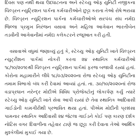
દિવસ પણ નથી થયા ઉદધાટનના અને સ્ટેચ્યુ ઓફ યુનિટી નજીકના
ચિલ્ડ્રન ન્યુટ્રિશન પાર્કના કર્મચારીઓને છુટ્ટા કરાતા તેઓ રોષે ભરાયા
છે. ચિલ્ડ્રન ન્યુટ્રિશન પાર્કના કર્મચારીઓએ સરપંચ સંઘ નર્મદા
જિલ્લા પ્રમુખ નિરંજન વસાવા અને મહિલા આગેવાન ભારતીબેન
તડવીની આગેવાનીમાં નર્મદા કલેકટરને રજૂઆત કરી હતી.
વસાવાએ વધુમાં જણાવ્યું હતું કે, સ્ટેચ્યુ ઓફ યુનિટી ખાતે ચિલ્ડ્રન
ન્યુટ્રીશન પાર્કમાં નોકરી કરતા ૨૪ સ્થાનિક કર્મચારીઓ
૧૮/૧૦/૨૦૧૯થી ચિલ્ડ્રન ન્યુટ્રિશન પાર્કમાં ફરજ બજાવી રહ્યાં હતાં.
કોરોના મહામારીને લીધે ૧૮/૦૩/૨૦૨૦ના રોજ સ્ટેચ્યુ ઓફ યુનિટીના
તમામ વિભાગો બંધ કરી દેવામાં આવ્યાં હતાં. તા. ૩૦/૧૦/૨૦૨૦નાં રોજ
વડાપ્રધાન નરેન્દ્ર મોદીએ વિવિધ પ્રોજેક્ટોનું લોકાર્પણ કર્યું ત્યારે
સ્ટેચ્યુ ઓફ યુનિટી ખાતે સેવા આપી રહ્યાં છે તેવા સ્થાનિક આદિવાસી
ગાઈડોની કામગીરીથી પ્રભાવિત થયા હતાં. પીએમ મોદીની પ્રશંસા
પામનાર સ્થાનિક આદિવાસી ૨૪ જેટલા ગાઈડને કોઈ પણ કારણ દર્શક
નોટિસ વગર દિવાળીના તહેવાર ટાણે જ છૂટ્ટા કરી દેવાતા તેઓ આર્થિક
મુશ્કેલીમાં મુકાઈ ગયા છે.