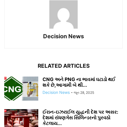
Decision News
RELATED ARTICLES
CNG અને PNG ના ભાવમાં ઘટાડો થઈ
શકે છે,આગામી બે થી...
Decision News
-
જૂન 28, 2025
ઈરાન-ઇઝરાઈલ યુદ્ધની દેશ પર અસર:
દેશમાં રાંધણગેસ સિલિન્ડરનો પુરવઠો
કેટલાય...