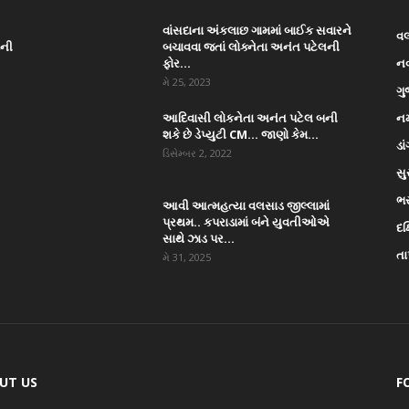
વાંસદાના અંકલાછ ગામમાં બાઈક સવારને
વ
ાની
બચાવવા જતાં લોક્નેતા અનંત પટેલની
ફોર...
ન
મે 25, 2023
ગુ
આદિવાસી લોકનેતા અનંત પટેલ બની
નર
શકે છે ડેપ્યુટી CM… જાણો કેમ...
ડા
ડિસેમ્બર 2, 2022
સુ
ભ
આવી આત્મહત્યા વલસાડ જીલ્લામાં
પ્રથમ.. કપરાડામાં બંને યુવતીઓએ
દક
સાથે ઝાડ પર...
તા
મે 31, 2025
UT US
F