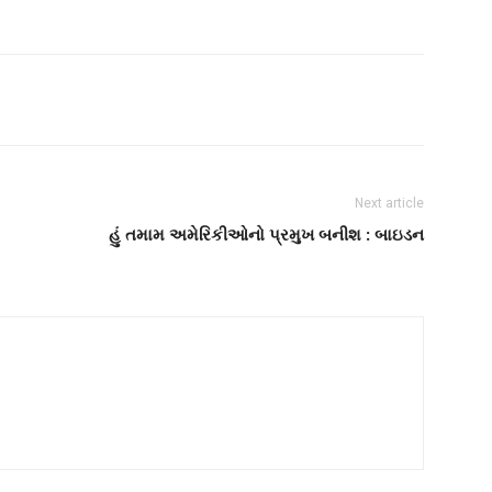
Next article
હું તમામ અમેરિકીઓનો પ્રમુખ બનીશ : બાઇડન