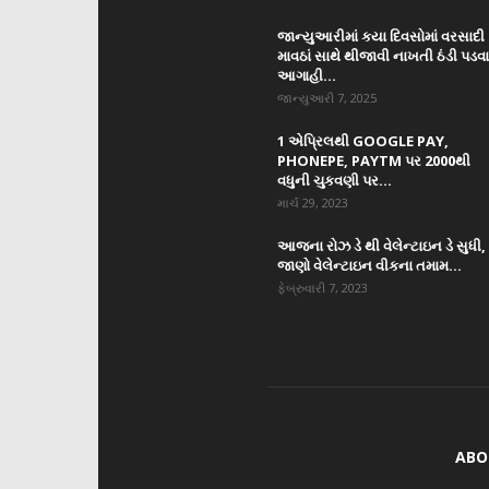
જાન્યુઆરીમાં કયા દિવસોમાં વરસાદી
માવઠાં સાથે થીજાવી નાખતી ઠંડી પડવ
આગાહી...
જાન્યુઆરી 7, 2025
1 એપ્રિલથી GOOGLE PAY,
PHONEPE, PAYTM પર 2000થી
વધુની ચુકવણી પર...
માર્ચ 29, 2023
આજના રોઝ ડે થી વેલેન્ટાઇન ડે સુધી,
જાણો વેલેન્ટાઇન વીકના તમામ...
ફેબ્રુવારી 7, 2023
ABO