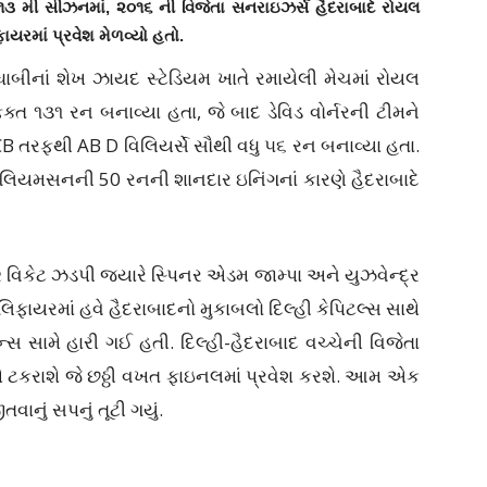
 મી સીઝનમાં, ૨૦૧૬ ની વિજેતા સનરાઇઝર્સ હૈદરાબાદે રોયલ
િફાયરમાં પ્રવેશ મેળવ્યો હતો.
ાબીનાં શેખ ઝાયદ સ્ટેડિયમ ખાતે રમાયેલી મેચમાં રોયલ
ં ફક્ત ૧૩૧ રન બનાવ્યા હતા, જે બાદ ડેવિડ વોર્નરની ટીમને
 RCB તરફથી AB D વિલિયર્સે સૌથી વધુ ૫૬ રન બનાવ્યા હતા.
વિલિયમસનની 50 રનની શાનદાર ઇનિંગનાં કારણે હૈદરાબાદે
 વિકેટ ઝડપી જ્યારે સ્પિનર એડમ જામ્પા અને યુઝવેન્દ્ર
ાયરમાં હવે હૈદરાબાદનો મુકાબલો દિલ્હી કેપિટલ્સ સાથે
ન્સ સામે હારી ગઈ હતી. દિલ્હી-હૈદરાબાદ વચ્ચેની વિજેતા
મે ટકરાશે જે છઠ્ઠી વખત ફાઇનલમાં પ્રવેશ કરશે. આમ એક
વાનું સપનું તૂટી ગયું.