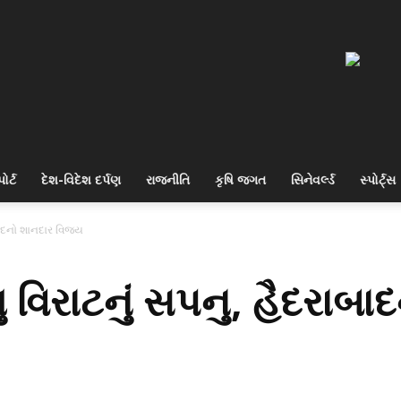
ોર્ટ
દેશ-વિદેશ દર્પણ
રાજનીતિ
કૃષિ જગત
સિનેવર્લ્ડ
સ્પોર્ટ્સ
ાબાદનો શાનદાર વિજય
 વિરાટનું સપનુ, હૈદરાબા