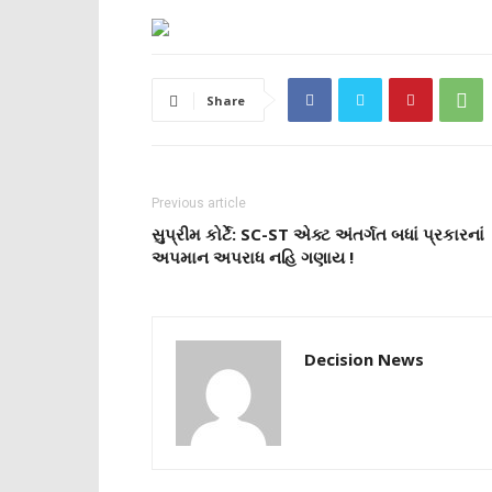
Share
Previous article
સુપ્રીમ કોર્ટે: SC-ST એક્ટ અંતર્ગત બધાં પ્રકારનાં
અપમાન અપરાધ નહિ ગણાય !
Decision News