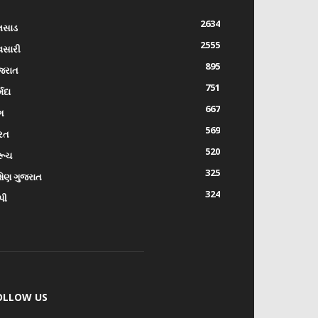
2634
લસાડ
2555
વસારી
895
જરાત
751
્મદા
667
ંગ
569
રત
520
રૂચ
325
્ષિણ ગુજરાત
324
પી
OLLOW US