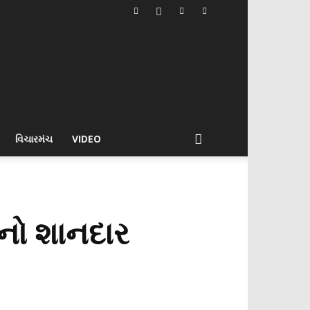
વિચારમંચ
VIDEO
દનો શાનદાર