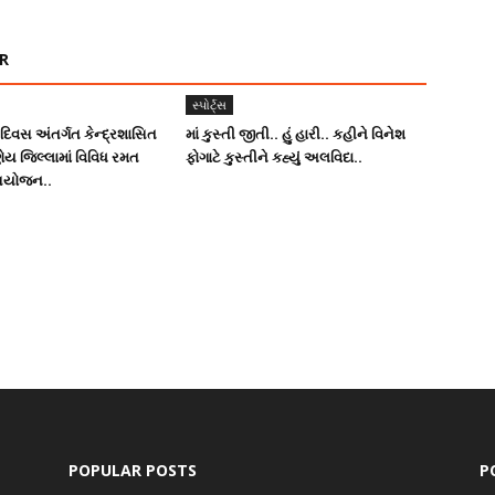
R
સ્પોર્ટ્સ
 દિવસ અંતર્ગત કેન્દ્રશાસિત
માં કુસ્તી જીતી.. હું હારી.. કહીને વિનેશ
ણેય જિલ્લામાં વિવિધ રમત
ફોગાટે કુસ્તીને કહ્યું અલવિદા..
 આયોજન..
POPULAR POSTS
P