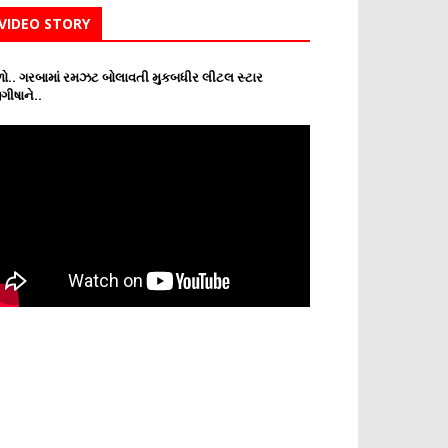
VIDEO STORY
ો.. ગરબામાં રમઝટ બોલાવતી મુકબધીર લીટલ સ્ટાર
ગીષાને..