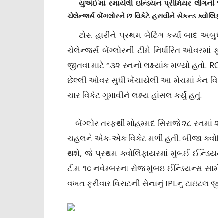
યુએઈમાં રમાયેલી ઇન્ડિયન પ્રીમિયર લીગની ૧૩
ચેલેન્જર્સ બેંગલોરને છ વિકેટે હરાવીને સેકન્ડ ક્વોલ
ટોસ હારીને પ્રથમ બેટિંગ કર્યા બાદ અબુધ
ચેલેન્જર્સ બેંગ્લોરની ટીમે નિર્ધારિત ઓવરમા
જીતવા માટે ૧૩૨ રનનો લક્ષ્‍યાંક મળ્યો હતો.
છેલ્લી ઓવર સુધી ખેંચાયેલી આ મેચમાં કેન 
ચાર વિકેટ ગુમાવીને લક્ષ્‍ય હાંસલ કર્યું હતું.
બેંગ્લોર તરફથી મોહમ્મદ સિરાજે ૨૮ રનમાં ૨
ચહલને એક-એક વિકેટ મળી હતી. બીજા ક્વોલિફ
થશે, જે પ્રથમ ક્વોલિફાયરમાં મુંબઈ ઈન્ડિય
ટીમ ૧૦ નવેમ્બરનાં રોજ મુંબઇ ઈન્ડિયન્સ સા
વખત ફરીવાર વિરાટની સેનાનું IPLનું ટાઇટલ જીત