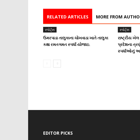
RELATED ARTICLES
MORE FROM AUTHO
સ્પોર્ટ્સ
સ્પોર્ટ્સ
ઉમરપાડા તાલુકાના ચોખવાડા ખાતે તાલુકા
રાષ્ટ્રીય ખેલ
કક્ષા રમતગમત સ્પર્ધા યોજાઇ.
પ્રદેશના ત્ર
સ્પર્ધાઓનું
EDITOR PICKS