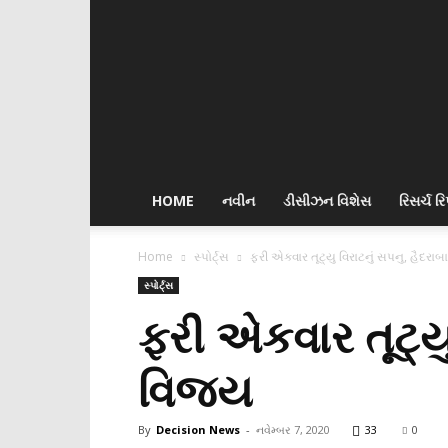
Decision
News
HOME
નવીન
ડીસીઝન વિશેસ
રિસર્ચ રિપ
Home
સ્પોર્ટ્સ
ફરી એકવાર તૂટ્યુ વિરાટનું સપનુ, હૈદર
સ્પોર્ટ્સ
ફરી એકવાર તૂટ્યુ
વિજય
By
Decision News
-
નવેમ્બર 7, 2020
33
0